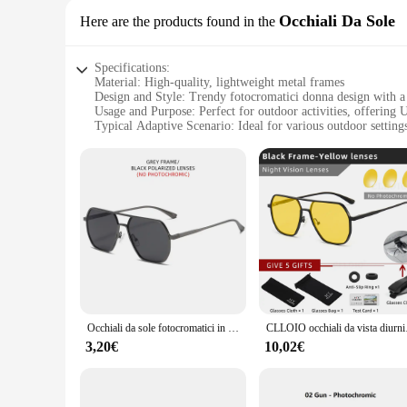
Occhiali Da Sole
Here are the products found in the
Specifications:
Material: High-quality, lightweight metal frames
Design and Style: Trendy fotocromatici donna design with a
Usage and Purpose: Perfect for outdoor activities, offering 
Typical Adaptive Scenario: Ideal for various outdoor setting
Shape or Size or Weight or Quantity: Comfortable, medium-s
Performance and Property: Photochromic lenses that adjust t
Features:
**Versatile and Adaptive Eyewear**
Discover the versatility of our fotocromatici donna Occhiali
are a practical accessory for any outdoor enthusiast. The le
you're enjoying a sunny day at the beach or hiking through t
**Durable and Stylish Design**
Crafted with durability in mind, our fotocromatici donna sun
Occhiali da sole fotocromatici in metallo di lusso Uomo Donna Occhiali da sole polarizzati moda Elegante camaleonte Antiriflesso Occhiali da guida UV400
CLLOIO occhiali da vista 
any fashion-forward individual. The medium-sized frames off
donna sunglasses are not just about style; they are a testamen
3,20€
10,02€
**For Wholesale and Vendors**
These sunglasses are not just for personal use; they are also