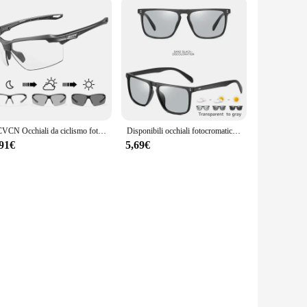
SCVCN Occhiali da ciclismo fotocromatici UV400 Occhiali da corsa per sport all'aria aperta Uomo Occhiali da sole da ciclismo MTB Occhiali da bici da strada da donna
Disponibili occhiali fotocromatici quadrati alla moda Flat Top eleganti occhiali sportivi per la corsa in auto guida viaggi e pesca in vacanza
,91€
5,69€