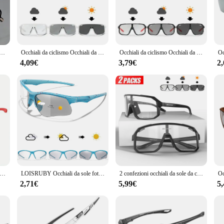
roviding optimal clarity and comfort.
style. The sleek, ergonomic frames are designed to complement the modern woman
res comfort throughout the day, making them suitable for extended computer use,
omatici Anti radiazioni occhiali in metallo per occhiali da Computer donna uomo
Occhiali da ciclismo Occhiali da sole fotocromatici Uomo Donna Occhiali da strada per mountain bike Nuovi occhiali da escursionismo per sport all'aria aperta da equitazione
Occhiali da ciclismo Occhiali da sole fotocromatici Uomo Donna Occhiali da strada per mountain bike Nuovi occhiali da escursionismo per sport all'aria aperta da equitazione
4,09€
3,79€
2
ing quality products at competitive prices. Our sets are available for sale, ma
ue or a large retailer, our wholesale options cater to your business needs. Wit
sonates with the modern woman's lifestyle.
lettura multifocali fotocromatici TR90 anti-luce blu Nuovi occhiali da vista progressivi da vicino lontano Uomo Donna Occhiali sportivi
LOISRUBY Occhiali da sole fotocromatici stile Uomo Donna Outdoor Mtb Bicicletta Ciclismo Occhiali da corsa Occhiali sportivi da bici antivento
2 confezioni occhiali da sole da ciclismo fotocromatici da equitazione occhiali da ciclismo Mtb occhiali da bicicletta Mountain Bike occhiali sportivi da donna da uomo
2,71€
5,99€
5