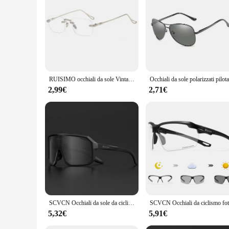
offer a range of eyewear options to their customers. The foto
needs. Whether you're looking to stock up for your store or se
RUISIMO occhiali da sole Vintage senza montatura uomo donna moda occhiali con montatura quadrata piccola nuovi occhiali da sole fotocromatici muslimb
2,99€
2,71€
SCVCN Occhiali da sole da ciclismo fotocromatici Occhiali da MTB Bici da strada Ciclismo Occhiali UV400 Uomo Donna Occhiali sportivi da bicicletta all'aperto Nuovo
5,32€
5,91€