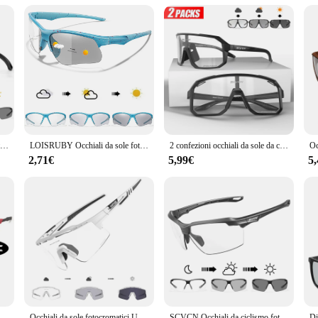
ues convenience, these fotocromatici donna Occhiali da lettura are a must-have.
ions available, these glasses are perfect for retailers looking to offer a high-q
he perfect blend of style and functionality.
SCVCN Occhiali da ciclismo fotocromatici Uomo Occhiali da sole da ciclismo MTB Donna Occhiali da bici da strada UV400 Occhiali da corsa per sport all'aria aperta
LOISRUBY Occhiali da sole fotocromatici stile Uomo Donna Outdoor Mtb Bicicletta Ciclismo Occhiali da corsa Occhiali sportivi da bici antivento
2 confezioni occhiali da sole da ciclismo fotocromatici da equitazione occhiali da ciclismo Mtb occhiali da bicicletta Mountain Bike occhiali sportivi da donna da uomo
2,71€
5,99€
5
ssimo stile occhiali da sole fotocromatici sport uomo donna Mtb bici occhiali da bicicletta occhiali da ciclismo
Occhiali da sole fotocromatici UV400 occhiali da bicicletta per bici da uomo blu sport donna occhiali da ciclismo occhiali da MTB all'aperto occhiali da bici
SCVCN Occhiali da ciclismo fotocromatici UV400 Occhiali da corsa per sport all'aria aperta Uomo Occhiali da sole da ciclismo MTB Occhiali da bici da strada da donna