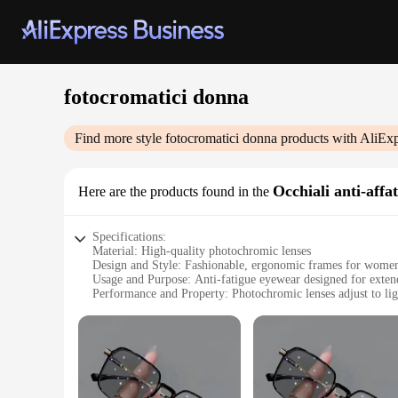
fotocromatici donna
Find more style
fotocromatici donna
products with AliExp
Occhiali anti-affa
Here are the products found in the
Specifications:
Material: High-quality photochromic lenses
Design and Style: Fashionable, ergonomic frames for wome
Usage and Purpose: Anti-fatigue eyewear designed for exte
Performance and Property: Photochromic lenses adjust to lig
Shape or Size or Weight or Quantity: Lightweight, comfortab
Applicable People: Ideal for women seeking stylish eye prot
Features:
**Advanced Eye Comfort Technology**
Discover the ultimate blend of style and functionality with 
lenses that adjust to varying light conditions, ensuring your