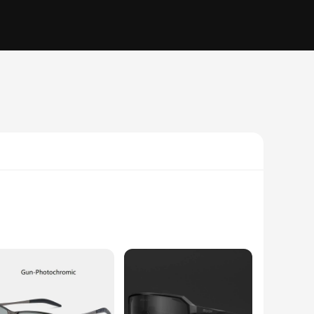
r are meticulously crafted with high-quality photochromic
ses' adaptability makes them perfect for use in various