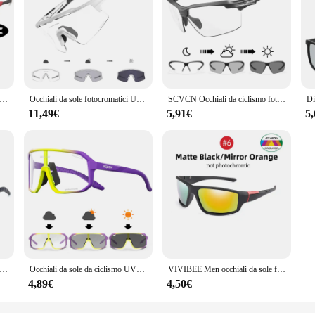
ssimo stile occhiali da sole fotocromatici sport uomo donna Mtb bici occhiali da bicicletta occhiali da ciclismo
Occhiali da sole fotocromatici UV400 occhiali da bicicletta per bici da uomo blu sport donna occhiali da ciclismo occhiali da MTB all'aperto occhiali da bici
SCVCN Occhiali da ciclismo fotocromatici UV400 Occhiali da corsa per sport all'aria aperta Uomo Occhiali da sole da ciclismo MTB Occhiali da bici da strada da donna
11,49€
5,91€
5
ole fotocromatici da uomo occhiali da guida polarizzati camaleonte occhiali da sole maschili cambia colore occhiali da sole per visione notturna diurna
Occhiali da sole da ciclismo UV400 da uomo fotocromatici occhiali da corsa sportivi da donna per occhiali da uomo occhiali da bicicletta da strada per Mountain Bike
VIVIBEE Men occhiali da sole fotocromatici occhiali sportivi neri occhiali da sole polarizzati che cambiano colore guida 2024 scolorimento occhiali da sole
4,89€
4,50€