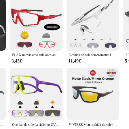
tici bici Mountain Bicycle Golf UV400 occhiali da sole occhiali di protezione sportiva per uomo donna Baseball
ELAX nuovissimo stile occhiali da sole fotocromatici sport uomo donna Mtb bici occhiali da bicicletta occhiali da ciclismo
Occhiali da sole fotocromatici UV400 occhiali da bicicletta per bici da uomo blu sport donna occhiali da ciclismo occhiali da MTB all'aperto occhiali da bici
3,43€
11,49€
5
ole fotocromatici da uomo occhiali da guida polarizzati camaleonte occhiali da sole maschili cambia colore occhiali da sole per visione notturna diurna
Occhiali da sole da ciclismo UV400 da uomo fotocromatici occhiali da corsa sportivi da donna per occhiali da uomo occhiali da bicicletta da strada per Mountain Bike
VIVIBEE Men occhiali da sole fotocromatici occhiali sportivi neri occhiali da sole polarizzati che cambiano colore guida 2024 scolorimento occhiali da sole