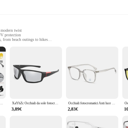
 modern twist
UV protection
s, from beach outings to hikes
ized frames with a lightweight feel
o light conditions
 Da Sole, designed to adapt to your dynamic lifestyle. These trendy, photochrom
nses seamlessly adjust to light conditions, providing optimal protection from h
he mountains, these sunglasses will ensure your eyes are shielded and comfortab
glasses feature high-quality metal frames that resist wear and tear. The sleek
diurni antiriflesso uomo donna occhiali da sole polarizzati da guida occhiali da sole fotocromatici quadrati in alluminio UV400
XaYbZc Occhiali da sole fotocromatici da uomo Occhiali sportivi neri opachi Occhiali da sole polarizzati che cambiano colore da donna 2024
Occhiali fotocromatici Anti luce blu uomo donna occhiali da vista Vintage blu resistenti alla luce occhiali quadrati montatura occhiali camaleonte
er a comfortable fit for all-day wear, while the lightweight feel ensures you 
t to functionality and quality.
3,89€
2,83€
1
 perfect for wholesale and vendor purposes. With their versatile design and perfo