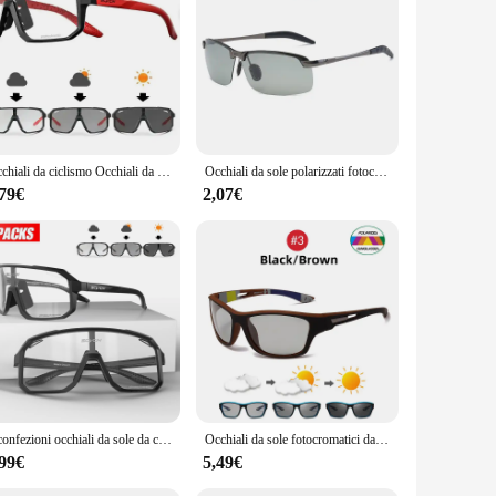
you have a product that caters to a wide range of tastes and
s and vendors.
Occhiali da ciclismo Occhiali da sole fotocromatici Uomo Donna Occhiali da strada per mountain bike Nuovi occhiali da escursionismo per sport all'aria aperta da equitazione
Occhiali da sole polarizzati fotocromatici da uomo che guidano gli occhiali da camaleonte da pesca cambiano colore occhiali da sole visione notturna diurna occhiali UV400
,79€
2,07€
2 confezioni occhiali da sole da ciclismo fotocromatici da equitazione occhiali da ciclismo Mtb occhiali da bicicletta Mountain Bike occhiali sportivi da donna da uomo
Occhiali da sole fotocromatici da ciclismo sport uomo 2024 montatura rossa polarizzata occhiali da sole che cambiano colore occhiali da arrampicata all'aperto
,99€
5,49€