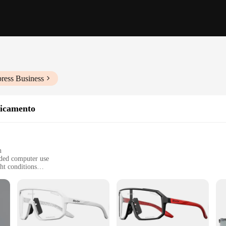
ress Business
ticamento
n
nded computer use
ht conditions
le fit for all-day wear
ection
our fotocromatici donna Occhiali anti-affaticamento. These anti-fatigue eyewea
 eyes are shielded from harmful blue light emitted by electronic devices. The len