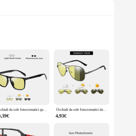
ic sunglasses are more than just a fashion statement; they
armful UV rays while maintaining a clear view. Whether
le.
 design and modern style make them a must-have accessory for
Occhiali da sole fotocromatici quadrati con rivetti di marca occhiali da sole polarizzati da uomo che guidano occhiali da sole visione notturna diurna antiriflesso zonnebril heren
Occhiali da sole fotocromatici da pilota classici uomo donna moda camaleonte occhiali da sole polarizzati guida maschile cambia colore visione notturna
won't even notice them on your face. The fotocromatici
0,39€
4,93€
rmance, they are an excellent choice for retailers looking to