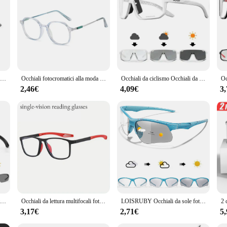
cromatici donna sunglasses are a fantastic addition to any collection, ensuring 
eking a reliable supplier, these sunglasses are a smart choice for both retailer
Occhiali da sole polarizzati pilota fotocromatici di lusso uomo donna guida occhiali da sole camaleonte cambia colore occhiali UV400 giorno e notte
Occhiali fotocromatici alla moda montatura quadrata Vintage occhiali Anti luci blu occhiali donna uomo occhiali camaleonte occhiali da sole UV400
Occhiali da ciclismo Occhiali da sole fotocromatici Uomo Donna Occhiali da strada per mountain bike Nuovi occhiali da escursionismo per sport all'aria aperta da equitazione
2,46€
4,09€
3
SCVCN Occhiali da ciclismo fotocromatici Uomo Occhiali da sole da ciclismo MTB Donna Occhiali da bici da strada UV400 Occhiali da corsa per sport all'aria aperta
Occhiali da lettura multifocali fotocromatici TR90 anti-luce blu Nuovi occhiali da vista progressivi da vicino lontano Uomo Donna Occhiali sportivi
LOISRUBY Occhiali da sole fotocromatici stile Uomo Donna Outdoor Mtb Bicicletta Ciclismo Occhiali da corsa Occhiali sportivi da bici antivento
3,17€
2,71€
5