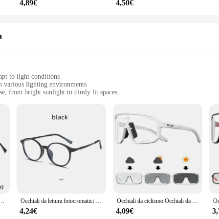
4,89€
4,50€
a
pt to light conditions
in various lighting environments
e, from bright sunlight to dimly lit spaces
ized frames with a lightweight feel
ck and efficient color changes in response to light
t functionality; they're a statement of style. The sleek TR90 frame material off
 Whether you're engrossed in a book at home or navigating the city streets, the
scenario. Their versatility shines in the adaptability of the photochromatic lens
atici per donna Occhiali da sole retrò che cambiano colore unisex Moda Cat Eye Presbiopia lungimirante
Occhiali da lettura fotocromatici in gomma ultraleggera retrò in titanio Anti luce blu per occhiali da presbite rotondi moda uomo e donna
Occhiali da ciclismo Occhiali da sole fotocromatici Uomo Donna Occhiali da strada per mountain bike Nuovi occhiali da escursionismo per sport all'aria aperta da equitazione
ystal-clear vision indoors and out, whether you're reading, driving, or enjoying
out any discomfort.
4,24€
4,09€
3