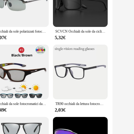
's aesthetic, making them a versatile accessory for both
 travel, or any activity that requires clear vision and
Occhiali da sole polarizzati fotocromatici da uomo che guidano gli occhiali da camaleonte da pesca cambiano colore occhiali da sole visione notturna diurna occhiali UV400
SCVCN Occhiali da sole da ciclismo fotocromatici Occhiali da MTB Bici da strada Ciclismo Occhiali UV400 Uomo Donna Occhiali sportivi da bicicletta all'aperto Nuovo
,07€
5,32€
king them an excellent choice for retailers looking to
h our eyewear, you can offer your customers the latest in eye
Occhiali da sole fotocromatici da ciclismo sport uomo 2024 montatura rossa polarizzata occhiali da sole che cambiano colore occhiali da arrampicata all'aperto
TR90 occhiali da lettura fotocromatici Anti-luce blu per occhiali da vista sportivi ultraleggeri da donna e da uomo + 1.0 a + 4.0
,49€
2,03€