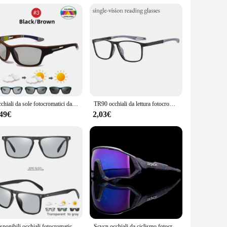
 They are not just a pair of glasses; they are an investment
uality, adaptive eyewear solution to their customers.
Occhiali da sole fotocromatici da ciclismo sport uomo 2024 montatura rossa polarizzata occhiali da sole che cambiano colore occhiali da arrampicata all'aperto
TR90 occhiali da lettura fotocromatici Anti-luce blu per occhiali da vista sportivi ultraleggeri da donna e da uomo + 1.0 a + 4.0
,49€
2,03€
Disponibili occhiali fotocromatici quadrati alla moda Flat Top eleganti occhiali sportivi per la corsa in auto guida viaggi e pesca in vacanza
Scvcn occhiali da ciclismo fotocromatici bicicletta per occhiali da sole sportivi all'aperto occhiali da strada MTB occhiali da bici uomo donna Cycl Equipment