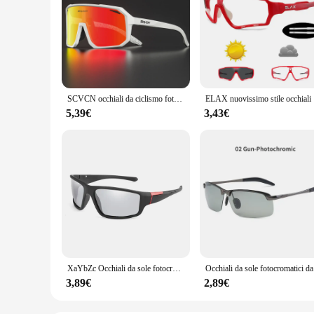
SCVCN occhiali da ciclismo fotocromatici bici Mountain Bicycle Golf UV400 occhiali da sole occhiali di protezione sportiva per uomo donna Baseball
ELAX nuovi
5,39€
3,43€
XaYbZc Occhiali da sole fotocromatici da uomo Occhiali sportivi neri opachi Occhiali da sole polarizzati che cambiano colore da donna 2024
Occhiali da s
3,89€
2,89€