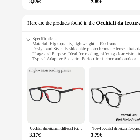
3,89€
2,89€
Occhiali da lettur
Here are the products found in the
Specifications:
Material: High-quality, lightweight TR90 frame
Design and Style: Fashionable photochromatic lenses that ada
Usage and Purpose: Ideal for reading, offering clear vision 
Typical Adaptive Scenario: Perfect for indoor and outdoor us
Shape or Size or Weight or Quantity: Comfortable, medium-s
Performance and Property: Photochromatic lenses provide qui
Features:
|Vendors|
**Optimal Comfort and Style**
The fotocromatici donna Occhiali da lettura are not just abou
photochromatic lenses seamlessly adapt to your surroundings.
between multiple pairs.
**Versatility for Every Occasion**
These glasses are designed to be your go-to accessory for any 
Occhiali da lettura multifocali fotocromatici TR90 anti-luce blu Nuovi occhiali da vista progressivi da vicino lontano Uomo Donna Occhiali sportivi
Nuovi occhiali da lettura fotocrom
response to varying light levels. This means you can enjoy cr
that you can wear them comfortably throughout the day with
3,17€
3,79€