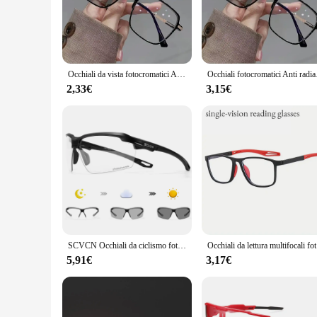
scenarios, from bright sunlight to dimly lit environments, p
**Designed for the Modern Woman**
Our eyewear is not just about performance; it's also about 
professional and casual settings. The lightweight design ensu
reduced eye strain.
Occhiali da vista fotocromatici Anti radiazioni con montatura grande per occhiali da vista di transizione donna/uomo lenti sostituibili
Occhiali fotocr
**Adaptable and Accessible**
2,33€
3,15€
As a wholesale vendor, we understand the importance of provid
expand their eyewear offerings. Whether you're a small boutiq
protection technology, coupled with a stylish design that re
SCVCN Occhiali da ciclismo fotocromatici Uomo Occhiali da sole da ciclismo MTB Donna Occhiali da bici da strada UV400 Occhiali da corsa per sport all'aria aperta
Occhiali da 
5,91€
3,17€