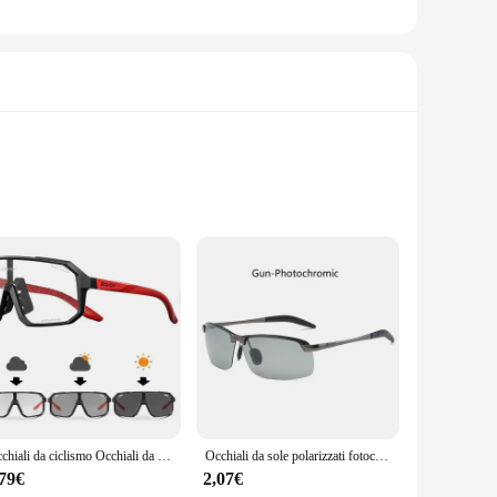
ers a comfortable fit for extended wear, while the
se glasses provide clear vision without the need to switch
es, which transition from a clear state to a tinted one in
Occhiali da ciclismo Occhiali da sole fotocromatici Uomo Donna Occhiali da strada per mountain bike Nuovi occhiali da escursionismo per sport all'aria aperta da equitazione
Occhiali da sole polarizzati fotocromatici da uomo che guidano gli occhiali da camaleonte da pesca cambiano colore occhiali da sole visione notturna diurna occhiali UV400
 the outdoors. The glasses' lightweight construction ensures
,79€
2,07€