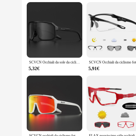
**Adaptive Eyewear for Everyone**
Whether you're a professional, a student, or someone who val
in your eye health and comfort. With wholesale and vendor opt
Embrace the convenience of photochromatic lenses and enjoy t
SCVCN Occhiali da sole da ciclismo fotocromatici Occhiali da MTB Bici da strada Ciclismo Occhiali UV400 Uomo Donna Occhiali sportivi da bicicletta all'aperto Nuovo
5,32€
5,91€
SCVCN occhiali da ciclismo fotocromatici bici Mountain Bicycle Golf UV400 occhiali da sole occhiali di protezione sportiva per uomo donna Baseball
ELAX nuovi