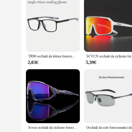
TR90 occhiali da lettura fotocromatici Anti-luce blu per occhiali da vista sportivi ultraleggeri da donna e da uomo + 1.0 a + 4.0
SCVCN occhiali da ciclismo fotocroma
2,03€
5,39€
Scvcn occhiali da ciclismo fotocromatici bicicletta per occhiali da sole sportivi all'aperto occhiali da strada MTB occhiali da bici uomo donna Cycl Equipment
Occhiali da s