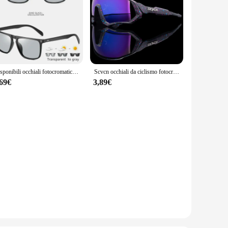
Disponibili occhiali fotocromatici quadrati alla moda Flat Top eleganti occhiali sportivi per la corsa in auto guida viaggi e pesca in vacanza
Scvcn occhiali da ciclismo fotocromatici bicicletta per occhiali da sole sportivi all'aperto occhiali da strada MTB occhiali da bici uomo donna Cycl Equipment
,69€
3,89€