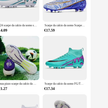
rt, allowing players to perform at their best for extended
 agility and control.
d to adapt to your playing style. The versatile design
2024 scarpe da calcio da uomo scarpe da calcio basse comode e traspiranti TF/FG Sneakers da allenamento antiscivolo in erba calzature da esterno
Scarpe da calcio da uomo Scarpe da calcio da allenamento per bambini con punta lunga TF/FG Scarpe da ginnastica per società professionali Scarpe da calcio per sport all'aria aperta
ion doesn't compromise on support, providing the necessary
gh-quality footwear for their customers.
14.09
€17.59
re available for sale, making it an accessible option for both
touch is precise and every shot is on target. Whether you're
Senza pizzo scarpe da calcio da uomo SLIP-ON antiscivolo tacchetti da calcio per bambini TF/FG scarpe da calcio da allenamento Chuteira Campo 35-45
Scarpe da calcio da uomo FG/TF parastinchi da calcio calzini da gamba scarpe da calcio da allenamento antiscivolo alte scarpe da ginnastica da calcio per bambini
21.27
€17.34