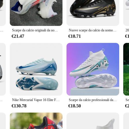
ynthetic leather and TPU construction provide a balance of durability and comfo
ergonomically engineered to support the natural movement of the foot, enhancing
 a midfielder requiring quick turns and sprints, these football boots are designe
e da calcio da uomo Outdoor Professional Original Society Field Football Boot Unisex antiscivolo Cleat comoda Sneaker leggera
Scarpe da calcio originali da uomo Tacchetti da società con borchie Stivali da campo da calcio per allenamento indoor Scarpe da calcio da uomo ultraleggere antiscivolo
Nuove scarpe da calcio da uomo all'aperto per bambini adulti scarpe da calcio con punte lunghe allenamento calzature sportive sneakers allenamento antiscivolo unisex
 from grassy pitches to artificial turf. The footbal boot's lightweight construct
ity makes it an ideal choice for vendors and suppliers looking to stock up on hi
€21.47
€18.71
€
ge of sizes to cater to players of all shapes and sizes. The footbal boot's sets a
operty features are designed to enhance the player's game, ensuring that every 
 for your team, the footbal boot Scarpe da calcio is the perfect choice.
a calcio professionali da uomo Scarpe da campo da calcio originali per interni Scarpe da ginnastica alla caviglia Allenamento rapido
Nike Mercurial Vapor 16 Elite FG scarpe da calcio scarpe da calcio
Scarpe da calcio professionali da uomo nuove scarpe da calcio per ragazzi scarpe da ginnastica antiscivolo TF/FG alla caviglia abbinate a comode scarpe sportive Unisex
€130.78
€18.50
€