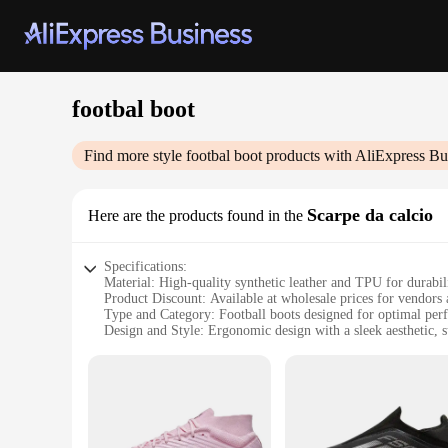
footbal boot
Find more style
footbal boot
products with AliExpress Bu
Scarpe da calcio
Here are the products found in the
Specifications:
Material: High-quality synthetic leather and TPU for durabi
Product Discount: Available at wholesale prices for vendors 
Type and Category: Football boots designed for optimal per
Design and Style: Ergonomic design with a sleek aesthetic, su
Usage and Purpose: Ideal for both amateur and professional f
Performance and Property: Enhanced traction and stability 
Features:
**Optimized Performance for the Modern Player**
The footbal boot Scarpe da calcio is the epitome of performa