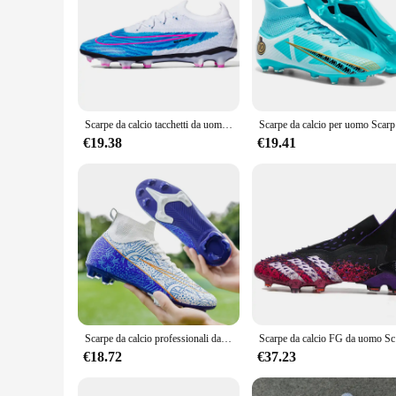
Scarpe da calcio tacchetti da uomo allenamento professionale tappeto erboso TF/FG scarpe da calcio Indoor all'aperto Sneaker
Scarpe da ca
€19.38
€19.41
Scarpe da calcio professionali da uomo con unghie lunghe FG per sport all'aria aperta, scarpe da allenamento per prato, scarpe antiscivolo per unghie
Scarpe da cal
€18.72
€37.23