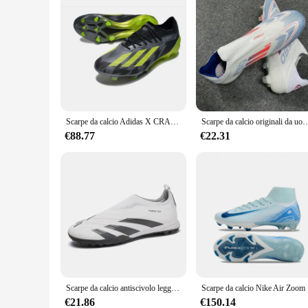
Scarpe da calcio Adidas X CRAZYFAST MESSI.1 FG Scarpe da calcio
Scarpe da calcio originali da uomo Scarpe da calcio resistenti alla società TF/FG Scarpe da calcio professi
€88.77
€22.31
Scarpe da calcio antiscivolo leggere professionali da uomo Scarpe da calcio morbide TF/FG Tacchetti Scarpe da ginnastica da allenamento per erba Calzature sportive da esterno
Scarp
€21.86
€150.14