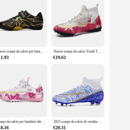
Nuove scarpe da calcio per bambini scarpe da calcio Futsal veloci allenamento ultraleggero scarpe con borchie da calcio professionali antiscivolo per ragazzo TF/FG
Nuove scarpe da calcio Youth TF/AG calzature da allenamento professionali per adulti Sneaker da competizione antiscivolo leggere scarpe di grandi dimensioni
11.93
€19.62
Scarpe da calcio per bambini ultraleggero Training Boy Girl scarpe da calcio Outdoor Indoor Training Fast Futsal Kids Football Field Boots
2023 scarpe da calcio di vendita calde tacchetti da calcio da uomo TF/FG scarpe da allenamento resistenti all'usura per bambini Sneakers antiscivolo all'aperto Size34-46
18.16
€20.31