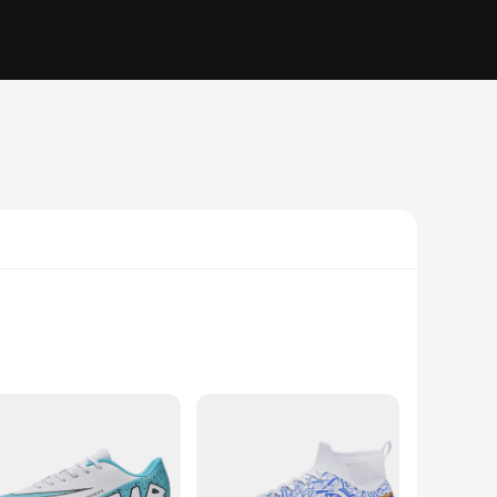
ous attention to detail, ensuring that they meet the demands