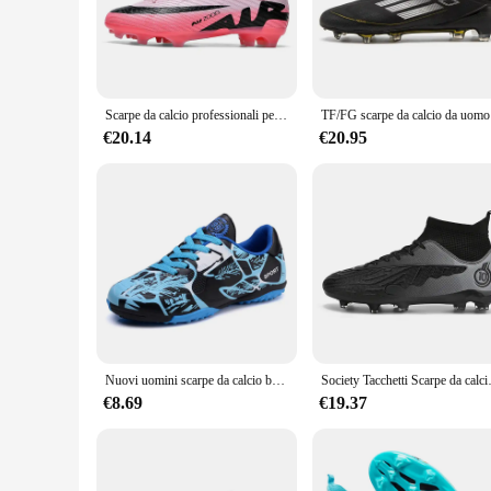
of both amateur and professional players. The high-quality s
periods. The design is not only visually appealing but also 
**Versatility and Adaptability**
Whether you're a striker looking to unleash powerful shots or
Scarpe da calcio professionali per uomo Tacchetti da società Scarpe da ginnastica originali per allenamento in erba Scarpe da calcio ultraleggere antiscivolo per interni
TF/FG scarp
ensures that they are suitable for various playing scenarios,
stability for every touch and tackle. The wholesale availabil
€20.14
€20.95
**A Footbal Boot for Every Player**
With a focus on inclusivity, these football boots come in a ran
individuals and teams. The footbal boot's performance and pr
looking to elevate your game or provide top-quality footwear
Nuovi uomini scarpe da calcio bambini tacchetti erba adulto scarpe da calcio professionali ultraleggero antiscivolo ragazzi scarpe da allenamento Drop Shipping
Society Tacchetti Scarpe da calcio Scarpe d
€8.69
€19.37