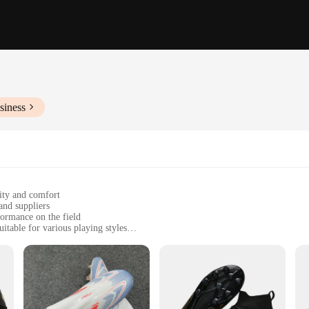
siness
lity and comfort
and suppliers
formance on the field
itable for various playing styles
ootball players
for quick movements and precise shots
nce and style for the modern footballer. These boots are crafted with a meticul