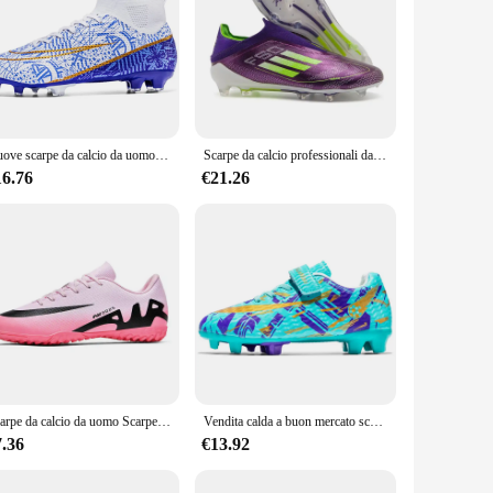
Nuove scarpe da calcio da uomo FG/TF parastinchi da calcio calzini da gamba tacchetta da allenamento antiscivolo scarpe da calcio scarpe da ginnastica da calcio per bambini
Scarpe da calcio professionali da uomo nuove Sneaker originale Society Tacchetti Scarpe da calcio Scarpe da calcio per bambini per allenamento rapido indoor
16.76
€21.26
Scarpe da calcio da uomo Scarpe da calcio basse Comode e traspiranti TF/FG Erba Scarpe da ginnastica da allenamento antiscivolo Calzature da esterno
Vendita calda a buon mercato scarpe da calcio da donna rosa antiscivolo scarpe da calcio per erba all'aperto per bambini scarpe da ginnastica Futsal per bambini con gancio e anello basso
7.36
€13.92