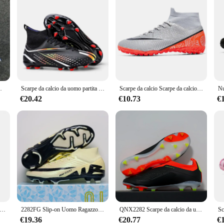
onali per futsal Sneaker sportiva da campo con borchie
Scarpe da calcio da uomo partita di allenamento sportivo scarpe da calcio all'aperto punte lunghe FG/TF ragazzi tacchetti antiscivolo Indoor Futsal comodo
Scarpe da calcio Scarpe da calcio antiscivolo Tacchetti per sport all'aria aperta da uomo Scarpe da ginnastica alte da calcio per bambini Krampon Futbol Erkek 2024
€20.42
€10.73
€
e da calcio Nike Air Zoom Mercurial Superfly X Elite Blueprint FG
2282FG Slip-on Uomo Ragazzo Scarpe da calcio FG/TF Scarpe da calcio Caviglia alta Bambini Tacchetti Allenamento Sport Sneakers Scarpe da calcio eur 35-46
QNX2282 Scarpe da calcio da uomo di alta qualità Tacchetti da calcio per erba per bambini Sneakers TF / FG Scarpe da calcio da allenamento Chuteira Campo 35-46
€19.36
€20.77
€