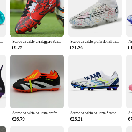
lcio per uomo Scarpe da calcio Spedizione gratuita Tacchetti da calcio per bambini Scarpe da calcio originali Scarpe da futsal unisex
Scarpe da calcio ultraleggere Scarpe da calcio in tessuto volante da futsal da uomo Scarpe da calcio ultraleggere antiscivolo per bambini sono traspiranti
Scarpe da calcio professionali da uomo per ragazzi Scarpe da calcio TF/FG Scarpe da calcio alte alla caviglia per bambini Scarpe da ginnastica sportive da allenamento per esterni di alta qualità
€9.25
€21.36
€
cio FG da uomo Scarpe da calcio professionali originali Society Scarpe da calcio da allenamento per erba Comodo abbigliamento sportivo antiscivolo
Scarpe da calcio da uomo professionali scarpe da ginnastica originali della società tacchetti scarpe da calcio Indoor scarpe da calcio da allenamento antiscivolo veloci
Scarpe da calcio da uomo Scarpe da calcio originali professionali Scarpe da campo da calcio indoor Allenamento in erba Allenamento veloce Chuteira Campo
€26.79
€26.21
€