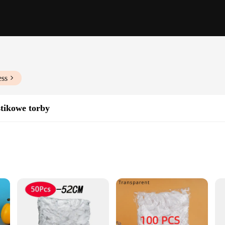
ess
tikowe torby
preventing cross-contamination
puncture-resistant
 use
maintain the freshness and quality of your food. The high-grade plastic materi