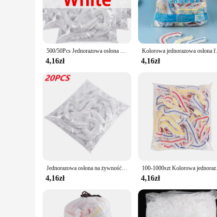
spoilage. The transparent design allows for easy identificati
Saran Wrap provides a reliable barrier against moisture and a
**Convenience for Everyday Use**
The Saran Wrap is not just about preserving food; it's also a
property means that your food stays secure, even when stored
500/50Pcs Jednorazowa osłona na żywność Owocowa osłona na żywność Elastyczna plastikowa czepek prysznicowy Torba do przechowywania żywności Organizer kuchenny Folia spożywcza
Kolorowa jednorazowa osłona fol
ensuring that you have a continuous supply of this essential k
4,16zł
4,16zł
**Versatile and Eco-Friendly**
The Saran Wrap is not just about food storage; it's also a su
greener lifestyle. The moisture-resistant properties make it a
caters to your food storage needs while being kind to the pla
Jednorazowa osłona na żywność Plastikowa folia na owoce Torby na żywność Elastyczna plastikowa osłona na żywność Torba do przechowywania żywności Organizer kuchenny
100-1000szt Kolorowa je
4,16zł
4,16zł