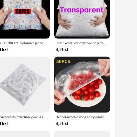
50/100/200 szt. Kolorowa jednorazowa osłona na żywność owoce klasy spożywczej utrzymująca świeżość plastikowa torba przezroczysta plastikowa torba kolorowa folia spożywcza
Plastikowe jednorazowe do jedzenia zakryte przechowywanie torby kuchenne kolorowe elastyczna opaska osłony na żywność utrzymująca świeżość płyty nylonowe worek do pakowania
16zł
4,16zł
Pokrowce do przechowywania żywności wielokrotnego użytku Torby do miski Elastyczny talerz Silikonowa pokrywka Pokrywka Kuchnia Owoce Plastikowe Uszczelnienie do przechowywania świeżości
Jednorazowa osłona na żywność wielokrotnego użytku Plastikowa folia Trwałe elastyczne pokrywki na żywność do misek Elastyczne osłony na talerze do kuchni Torba na żywność
16zł
4,16zł