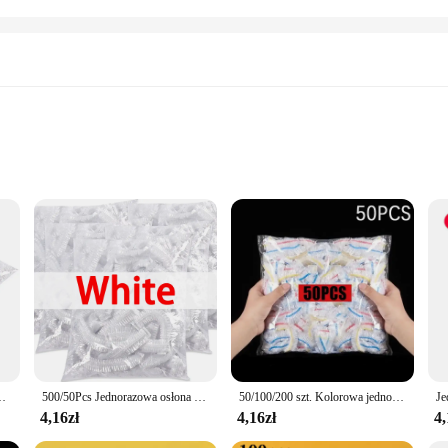
 and pastries
urability
ered to deliver exceptional heat conductivity, ensuring that your baked goods 
 busy kitchens and bakeries. Its durability ensures that it can withstand the high
ks Alike**
ook, our food foil is designed to cater to all your culinary needs. The sleek, p
 is easy to use and clean. Available in sets, it offers convenience and efficiency 
iska na owoce kubków kapsle do przechowywania zachowywanie świeżości kuchennej 500 szt.
500/50Pcs Jednorazowa osłona na żywność Owocowa osłona na żywność Elastyczna plastikowa czepek prysznicowy Torba do przechowywania żywności Organizer kuchenny Folia spożywcza
50/100/200 szt. Kolorowa jednorazowa osłona na żywność owoce klasy spożywczej utrzymująca świeżość plastikowa torba przezroczysta plastikowa torba kolorowa folia spożywcza
hose looking to purchase in bulk, ensuring that you always have the right amoun
4,16zł
4,16zł
4,
le tool for a range of baking scenarios. Use it to create perfectly browned roasts