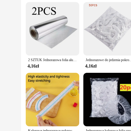
Quantity: Available in bulk for commercial and personal use
Features:
|Wholesale|Vendors|
**Versatile and Durable**
The Oleju papieru food foil is a staple in any kitchen or fo
ensuring your food is cooked evenly and safely. Whether you'
of dishes.
**Convenience and Efficiency**
The Oleju papieru food foil is not just about durability; it'
2 SZTUK Jednorazowa folia aluminiowa Rolka papieru Odporna na olej Nieprzywierająca folia aluminiowa Rolka Food Grade Papier do pakowania Grillowanie Pieczenie
Jednorazowe do jedzenia pokrowiec folia plastikowa elastyczne pokrywki na żywność do m
use. The sleek design of the foil allows for a tight seal, loc
your family, the Oleju papieru food foil will help you achiev
4,16zł
4,16zł
**Sustainable and Economical**
In an era where sustainability is a growing concern, the Oleju
With bulk options available, you can purchase in large quant
supplier, or a home cook looking to make a sustainable choice
Kolorowe jednorazowe pokrywki na żywność Pokrywki do przechowywania świeżej żywności Elastyczny plastikowy czepek prysznicowy Pokrowiec na żywność owocową Torba do przechowywania świeżych produktów
Jednorazowa 