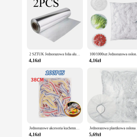
2 SZTUK Jednorazowa folia aluminiowa Rolka papieru Odporna na olej Nieprzywierająca folia aluminiowa Rolka Food Grade Papier do pakowania Grillowanie Pieczenie
100/1000szt Jednorazowa osłona n
4,16zł
4,16zł
Jednorazowe akcesoria kuchenne Osłona na żywność Oszczędzanie kurzu Świeże pokrywki spożywcze Elastyczny plastikowy ochraniacz na buty Nakrycia głowy pod prysznic Miski Czapki
Jednorazowa plastikowa osłon
4,16zł
5,69zł