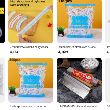
ts adaptability to various sizes and shapes ensures that you have the right foil 
tchen supplies, promising quality and performance in every use.
kolorowa folia spożywcza Pokrowiec na świeżość Plastikowa torba spożywcza Elastyczna osłona przeciwpyłowa Akcesoria do lodówki kuchennej
Jednorazowa osłona na żywność Kolorowa duża folia Saran Torba do przechowywania warzyw i owoców spożywczych Elastyczne plastikowe torby kuchenne do przechowywania świeżych produktów
Jednorazowa plastikowa osłona na żywność Kolorowa elastyczna folia Pokrywy na żywność Pokrywka do przechowywania świeżości Pokrywka na talerz Torby do pakowania w kuchni Torba do przechowywania
4,16zł
4,16zł
4,
a żywność Saran Wrap Bowel Cover Food Grade Fresh-Keeping Plastic Bag Kitchen Storage Accessories
Folia spożywcza pokrowiec na woreczek elastyczny folia spożywcza gospodarstwa domowego kolorowa jednorazowa pokrywa spożywcza
5M/10M/20M Aluminiowa folia cateringowa Jednorazowe akcesoria do grillowania Folia do pieczenia Zagęszczona folia aluminiowa Bezpieczna na ciepło