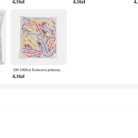
4,16zł
4,16zł
4,
a na żywność Kolorowa elastyczna folia Pokrywy na żywność Świeże pokrywki Pojemnik kuchenny Nylonowe torby do pakowania Torba do przechowywania
100-1000szt Kolorowa jednorazowa osłona na żywność Saran Wrap Bowl Cover Food Grade Fresh-keeping Bag Akcesoria kuchenne do przechowywania
4,16zł