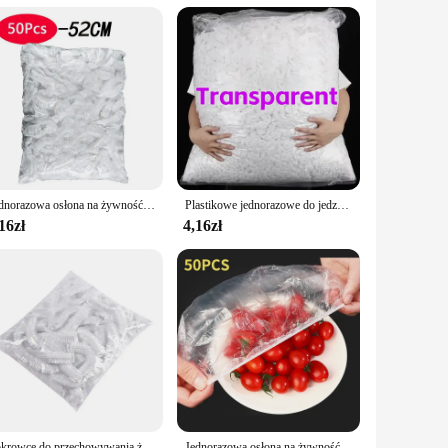
ly durable but also designed to withstand high temperatures,
to solution for wrapping, cooking, and preserving a variety
ng them perfect for both large-scale operations and personal
Jednorazowa osłona na żywność Saran Wrap Food Grade Fruit Vegetable Storage Bag Elastyczna plastikowa torba Kuchenna torba do przechowywania świeżych produktów
Plastikowe jednorazowe do jedzenia zakryte przechowywanie torby kuchenne kolorowe elastyczna opaska osłony na żywność utrzymująca świeżość płyty nylonowe worek do pakowania
ty. Whether you're catering an event or preparing a meal for
16zł
4,16zł
 rolls are not only eco-friendly but also cost-effective.
ood storage and cooking needs. Whether you're a vendor,
Pokrowce do przechowywania żywności wielokrotnego użytku Torby do miski Elastyczny talerz Silikonowa pokrywka Pokrywka Kuchnia Owoce Plastikowe Uszczelnienie do przechowywania świeżości
Jednorazowa osłona na żywność wielokrotnego użytku Plastikowa folia Trwałe elastyczne pokrywki na żywność do misek Elastyczne osłony na talerze do kuchni Torba na żywność