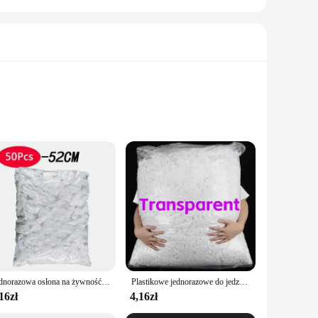
are cooked evenly and consistently. The robust material
 temperatures of the oven, maintaining its integrity and
rofessional appearance of the foil makes it an excellent
for those who require a large quantity of foil for their baking
Jednorazowa osłona na żywność Saran Wrap Food Grade Fruit Vegetable Storage Bag Elastyczna plastikowa torba Kuchenna torba do przechowywania świeżych produktów
Plastikowe jednorazowe do jedzenia zakryte przechowywanie torby kuchenne kolorowe elastyczna opaska osłony na żywność utrzymująca świeżość płyty nylonowe worek do pakowania
t of foil on hand.
16zł
4,16zł
, bake crispy cookies, or even line your baking dishes for easy