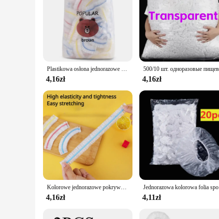
Plastikowa osłona jednorazowe do jedzenia kolorowa elastyczna opaska osłony na żywność świeżo utrzymująca pokrywkę kuchenna nylonowa torba do torby do przechowywania
4,16zł
4,16zł
Kolorowe jednorazowe pokrywki na żywność Pokrywki do przechowywania świeżej żywności Elastyczny plastikowy czepek prysznicowy Pokrowiec na żywność owocową Torba do przechowywania świeżych produktów
Jednorazowa 
4,16zł
4,11zł