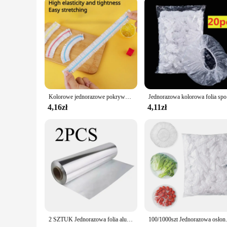
cleanup. Its lightweight nature makes it easy to handle, and i
home cook, our food foil is an essential addition to your ki
Kolorowe jednorazowe pokrywki na żywność Pokrywki do przechowywania świeżej żywności Elastyczny plastikowy czepek prysznicowy Pokrowiec na żywność owocową Torba do przechowywania świeżych produktów
Jednorazowa 
4,16zł
4,11zł
2 SZTUK Jednorazowa folia aluminiowa Rolka papieru Odporna na olej Nieprzywierająca folia aluminiowa Rolka Food Grade Papier do pakowania Grillowanie Pieczenie
100/1000szt Jednorazowa osłona n