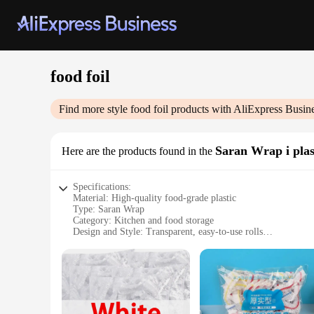
food foil
Find more style
food foil
products with AliExpress Busin
Saran Wrap i plas
Here are the products found in the
Specifications:
Material: High-quality food-grade plastic
Type: Saran Wrap
Category: Kitchen and food storage
Design and Style: Transparent, easy-to-use rolls
Usage and Purpose: Ideal for preserving food freshness and 
Performance and Property: Durable, moisture-resistant, and 
Parts and Accessories: Includes multiple rolls for convenient
Features:
**Optimal Food Preservation**
The food foil Saran Wrap is a kitchen essential designed to 