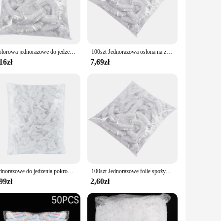
ether you're covering leftovers or preserving produce, this
 you time and effort in the kitchen. The puncture-resistant
to both individual households and commercial vendors,
Kolorowa jednorazowe do jedzenia osłona kuchenna plastikowa elastyczna opaska osłony na żywność świeżą pokrywą nylonowa torba do torby do przechowywania
100szt Jednorazowa osłona na żywność Plastikowa folia Elastyczne pokrywki na żywność Do misek owocowych Kubki Czapki Przechowywanie Kuchnia Świeża Torba utrzymująca
16zł
7,69zł
l is designed to be reusable, reducing waste and promoting a
 The Saran Wrap is not just a product; it's a solution that
Jednorazowe do jedzenia pokrowiec folia plastikowa pokrowce na owoce elastyczne folia plastikowa pokrowiec owijający Organizer do kuchni do przechowywania żywności
100szt Jednorazowe folie spożywcze wielokrotnego użytku Samouszczelniające plastikowe folie spożywcze Utrzymuj żywność Owoce Świeże folie przylegające do lodówki kuchennego
99zł
2,60zł