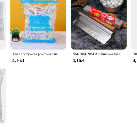
a żywność Saran Wrap Bowel Cover Food Grade Fresh-Keeping Plastic Bag Kitchen Storage Accessories
Folia spożywcza pokrowiec na woreczek elastyczny folia spożywcza gospodarstwa domowego kolorowa jednorazowa pokrywa spożywcza
5M/10M/20M Aluminiowa folia cateringowa Jednorazowe akcesoria do grillowania Folia do pieczenia Zagęszczona folia aluminiowa Bezpieczna na ciepło
4,16zł
4,16zł
4,
a na żywność Kolorowa elastyczna folia Pokrywy na żywność Świeże pokrywki Pojemnik kuchenny Nylonowe torby do pakowania Torba do przechowywania