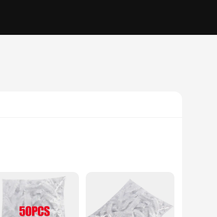
al ensures that your food remains safe from contamination and