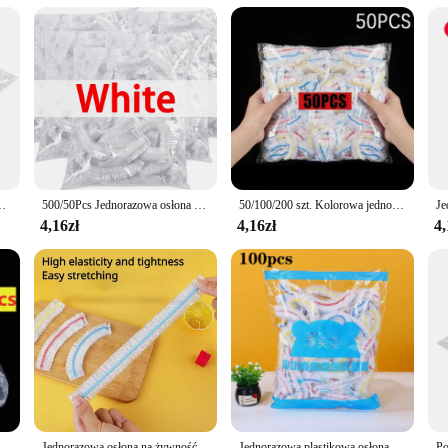
od service establishment. Crafted from premium aluminum, these rolls are not on
re a professional chef or a home cook, the Oleju papieru food foil is your go-
s also about convenience. The rolls are neatly packaged and easy to handle, maki
iska na owoce kubków kapsle do przechowywania zachowywanie świeżości kuchennej 500 szt.
500/50Pcs Jednorazowa osłona na żywność Owocowa osłona na żywność Elastyczna plastikowa czepek prysznicowy Torba do przechowywania żywności Organizer kuchenny Folia spożywcza
50/100/200 szt. Kolorowa jednorazowa osłona na żywność owoce klasy spożywczej utrzymująca świeżość plastikowa torba przezroczysta plastikowa torba kolorowa folia spożywcza
king in flavors and preventing leaks, ensuring that your food stays fresh and tas
e professional-grade results with ease.
4,16zł
4,16zł
4,
 papieru food foil is a responsible choice. Made from recyclable materials, these
ities, reducing waste and ensuring that you have a steady supply for all your f
, the Oleju papieru food foil is an excellent option for you.
kolorowa folia spożywcza Pokrowiec na świeżość Plastikowa torba spożywcza Elastyczna osłona przeciwpyłowa Akcesoria do lodówki kuchennej
Jednorazowa osłona na żywność Kolorowa duża folia Saran Torba do przechowywania warzyw i owoców spożywczych Elastyczne plastikowe torby kuchenne do przechowywania świeżych produktów
Jednorazowa plastikowa osłona na żywność Kolorowa elastyczna folia Pokrywy na żywność Pokrywka do przechowywania świeżości Pokrywka na talerz Torby do pakowania w kuchni Torba do przechowywania