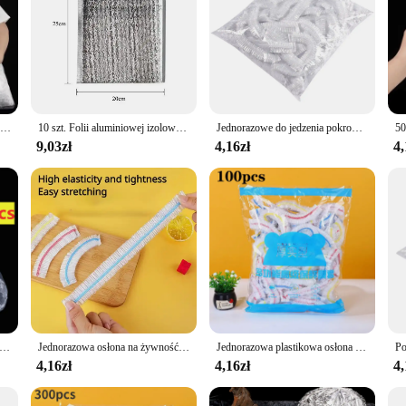
500/10 шт. одноразовые пищевые чехлы, пищевые универсальные эластичные пакеты для хранения свежих продуктов, герметичные пакеты для фруктов и овощей для кухни
10 szt. Folii aluminiowej izolowane przechowywanie żywności torby z pianki lodowej chłodnica termiczna wielokrotnego użytku na Lunch przekąska Bento piknik na zimno
Jednorazowe do jedzenia pokrowiec folia plastikowa elastyczne pokrywki na żywność do miska na owoce kubków kapsle do przechowywania zachowywanie świeżości kuchennej 500 szt.
9,03zł
4,16zł
4,
kolorowa folia spożywcza Pokrowiec na świeżość Plastikowa torba spożywcza Elastyczna osłona przeciwpyłowa Akcesoria do lodówki kuchennej
Jednorazowa osłona na żywność Kolorowa duża folia Saran Torba do przechowywania warzyw i owoców spożywczych Elastyczne plastikowe torby kuchenne do przechowywania świeżych produktów
Jednorazowa plastikowa osłona na żywność Kolorowa elastyczna folia Pokrywy na żywność Pokrywka do przechowywania świeżości Pokrywka na talerz Torby do pakowania w kuchni Torba do przechowywania
4,16zł
4,16zł
4,