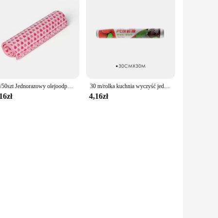
10/50szt Jednorazowy olejoodporny papier woskowany na ciasto Chleb Opakowanie na żywność Burger Frytki Pieczenie Serce Drukowana podkładka woskowa Papier Din
30 m/rolka kuchnia wyczyść jednorazowe PE zachowywanie świeżości Film żywności lodówka chłodzone owoce i warzywa żywności folia spożywcza
16zł
4,16zł