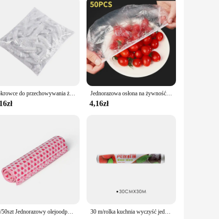
for every baking task. Whether you're a professional chef or a
Pokrowce do przechowywania żywności wielokrotnego użytku Torby do miski Elastyczny talerz Silikonowa pokrywka Pokrywka Kuchnia Owoce Plastikowe Uszczelnienie do przechowywania świeżości
Jednorazowa osłona na żywność wielokrotnego użytku Plastikowa folia Trwałe elastyczne pokrywki na żywność do misek Elastyczne osłony na talerze do kuchni Torba na żywność
16zł
4,16zł
10/50szt Jednorazowy olejoodporny papier woskowany na ciasto Chleb Opakowanie na żywność Burger Frytki Pieczenie Serce Drukowana podkładka woskowa Papier Din
30 m/rolka kuchnia wyczyść jednorazowe PE zachowywanie świeżości Film żywności lodówka chłodzone owoce i warzywa żywności folia spożywcza