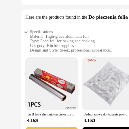
Do pieczenia folia
Here are the products found in the
Specifications:
Material: High-grade aluminum foil
Type: Food foil for baking and cooking
Category: Kitchen supplies
Design and Style: Sleek, professional appearance
Usage and Purpose: Ideal for creating perfectly browned pies
Performance and Property: Excellent heat conductivity and d
Parts and Accessories: Available in sets for convenience
Features:
**Exceptional Heat Conductivity and Durability**
Crafted from premium aluminum foil, our food foil is engine
resists tearing and punctures, making it a reliable choice for
performance throughout the cooking process.
**Versatile and Convenient for Professionals and Home Coo
Whether you're a professional baker or an enthusiastic home c
choice for presentation, while its practicality ensures that it
Grill folia aluminiowa piekarnik do domu ekonomiczne opakowanie beztłuszczowa frytownica folia aluminiowa mięso z grilla papier blacha do pieczenia pieczenie w kuchni papier smarowy
Jednorazowe do jedzenia pokrowiec folia plastikowa elastyczne pokrywki na żywność do m
endeavors. The sets are perfect for vendors, suppliers, and t
4,16zł
4,16zł
**Ideal for a Variety of Baking Scenarios**
Our food foil is not just for pies and pastries; it's a versati