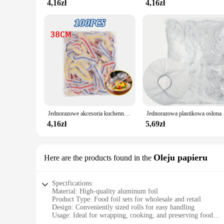
4,16zł
4,16zł
Jednorazowe akcesoria kuchenne Osłona na żywność Oszczędzanie kurzu Świeże pokrywki spożywcze Elastyczny plastikowy ochraniacz na buty Nakrycia głowy pod prysznic Miski Czapki
Jednorazowa plastikowa osłon
4,16zł
5,69zł
Oleju papieru
Here are the products found in the
Specifications:
Material: High-quality aluminum foil
Product Type: Food foil sets for wholesale and retail
Design: Conveniently sized rolls for easy handling
Usage: Ideal for wrapping, cooking, and preserving food
Performance: Durable and heat-resistant up to 450°F