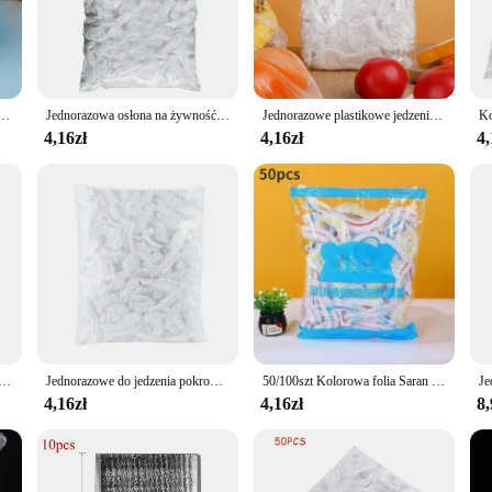
on of the contents, making it a versatile tool for various food storage needs. Wh
ir, extending the shelf life of your food items.
bout convenience. The easy-to-use rolls make it simple to wrap and seal, saving
 in a busy refrigerator or pantry. The wholesale sets available for sale cater 
ia spożywcza na kurz elastyczna osłona kuchenne akcesoria do lodówki do przechowywania żywności
Jednorazowa osłona na żywność Saran Wrap Food Grade Fruit Vegetable Storage Bag Elastyczna plastikowa torba Kuchenna torba do przechowywania świeżych produktów
Jednorazowe plastikowe jedzenie pokrowiec na kolorową elastyczna opaska osłony na żywność świeżo utrzymującą osłona podstawy torby do przechowywania torbę do pakowania w kuchni
itchen tool.
4,16zł
4,16zł
4,
stainable choice for the environmentally conscious. The durable plastic materia
n ideal choice for covering dishes during transportation or for food preparation.
net.
dnorazowa osłona na żywność Saran Wrap Bowl Cover Food Grade Fresh-keeping Bag Akcesoria kuchenne do przechowywania
Jednorazowe do jedzenia pokrowiec opakowanie Saran plastikowa torebka na żywność jakości worek do przechowywania warzyw owocowych elastyczna plastikowa torba zachowywanie świeżości kuchenna
50/100szt Kolorowa folia Saran Jednorazowa osłona na żywność Owoce klasy spożywczej Plastikowa torba do przechowywania świeżej żywności Akcesoria kuchenne
4,16zł
4,16zł
8,