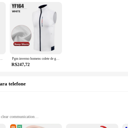
omplete gaming solution. The package includes all necessary accessories, ensur
 the fone com jogo is designed to be user-friendly and versatile, catering to a w
e golfe feminino, malhas sem mangas, casual, quente, ao ar livre, roupas femininas, outono, inverno, novo
Pgm inverno homens colete de golfe à prova de vento masculino sem mangas jaquetas esportivas quentes gola casual coletes com zíper completo casacos de golfe
R$247,72
ara telefone
r clear communication
ke