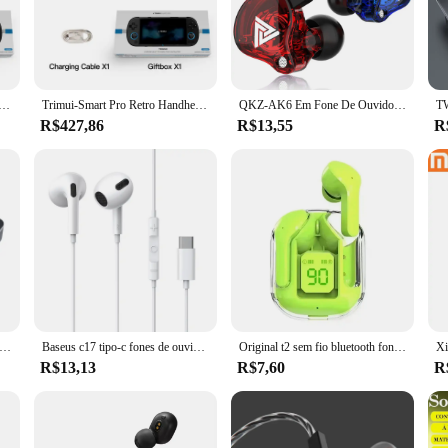
me's sound effects and dialogue, creating an unparalleled gaming experience.
he fone com jogo is tailored to meet your gaming needs. The detachable control
 device is compatible with a wide range of games, ensuring that you'll never ru
for retailers looking to offer a versatile gaming solution to their customers.
Handheld Game Console, Suporte Bluetooth Headset Compatível, Sistema de Jogos, 4.96 ", Presente para Crianças e Adultos
Trimui-Smart Pro Retro Handheld Game Console, Suporte Bluetooth Headset Compatível, Sistema de Jogos, 4.96 ", Presente para Crianças e Adultos
QKZ-AK6 Em Fone De Ouvido Com Microfone, Dinâmico Unidade De Fone De Ouvido, Esportes Earbuds, HIFI, Subwoofer Headset, Monitor De Fones De Ouvido, 6, Original
R$427,86
R$13,55
R
 tool that caters to all users. Its sleek design and user-friendly interface make i
a consistent and reliable gaming experience, ensuring that you can focus on th
 unique gaming experience to your customers, the fone com jogo is the ideal ch
es De Ouvido Sem Fio Para Jogos, Fone De Ouvido Bluetooth, Esporte Earbuds, Fones De Música, iPhone, Xiaomi, Frete Grátis, Original
Baseus c17 tipo-c fones de ouvido na orelha fone de ouvido com fio com microfone para o telefone inteligente para xiaomi samsung s21 s20 celular fone de ouvido
Original t2 sem fio bluetooth fone de ouvido transparente alta fidelidade led potência display digital som estéreo para xiaomi
R$13,13
R$7,60
R