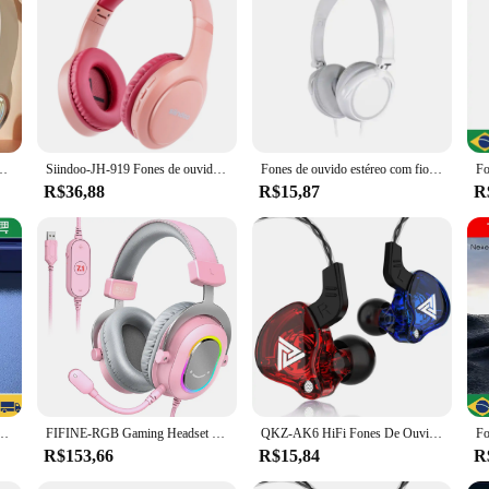
ur gaming experience. The fone com jogo is not just a set of headphones; it's a
 set is engineered to meet the demands of the most discerning gamers.
 Card Headset sem fio TYPE-C Carregamento Multi-cena Use Game Office
Siindoo-JH-919 Fones de ouvido dobráveis sem fio, fones de ouvido estéreo Bluetooth, Super Bass, cancelamento de ruído
Fones de ouvido estéreo com fio com microfone ajustável, fones de ouvido dobráveis, adequados para PC, Mp3, Mobile, 3,5mm
R$36,88
R$15,87
R
Fio Estéreo Surround Atraso Para Jogos Ruído Cancelando Com Microfone - Neverdie Store
FIFINE-RGB Gaming Headset com som surround 7.1 e microfone, fone de ouvido Over-ear, controle em linha para PC, PS4, PS5, Ampligame-H6W
QKZ-AK6 HiFi Fones De Ouvido Com Fio Com Microfone, Redução De Ruído Headset, Baixo Estéreo, Esporte Headphone, Corrida, Música, Original
R$153,66
R$15,84
R