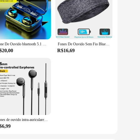
Fone De Ouvido bluetooth 5.1 M10 Sem Fio tws Estéreo Com Pod Carregador
Fones De Ouvido Sem Fio Bluetooth, Esportes Dormir Headband, Fones De Ouvido Elásticos, Música Eye Mask, Headset
$20,00
R$16,69
Fones de ouvido intra-auriculares com microfone, fones de ouvido estéreo, fones de ouvido esportivos, controle em linha para telefones, 3,5mm
$6,99