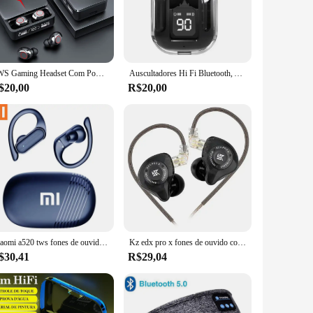
ler provides a more traditional gaming experience, while the
n out of entertainment options. Its compatibility with
TWS Gaming Headset Com Power Bank, Bluetooth 5.3, Display LED, Fit Para Jogos, Headset, Fio Com
Auscultadores Hi Fi Bluetooth, Ar TWS Transparente, V5
$20,00
R$20,00
t accessible to gamers of all ages and skill levels. The
e game without worrying about technical issues. Whether
oice.
Xiaomi a520 tws fones de ouvido bluetooth sem fio alta fidelidade gancho, esportes, corrida, jogos, à prova dwaterproof água, conveniente
Kz edx pro x fones de ouvido com fio unidade dinâmica fone alta fidelidade baixo esporte com cancelamento ruído fone com microfone kz zsn música edc
$30,41
R$29,04