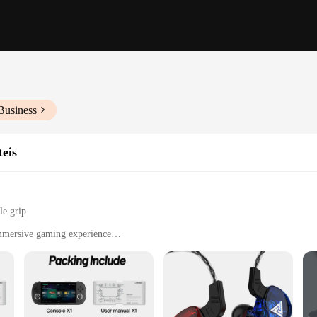
Business
eis
le grip
immersive gaming experience
asy handling
levels
merges the convenience of a mobile phone with the thrill of interactive gaming
grip and user-friendly interface make it easy to control, even during the most