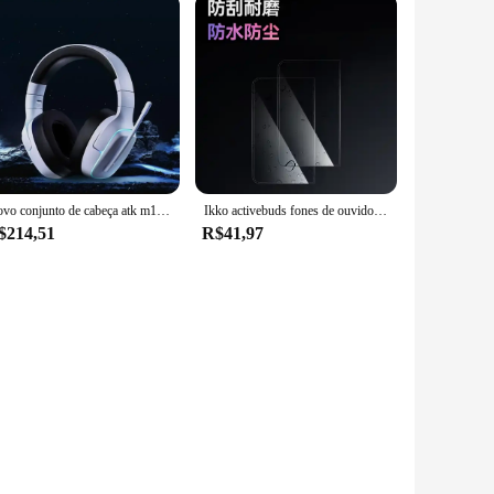
Novo conjunto de cabeça atk m1 redução de ruído sem fio bluetooth csgo destemido jogo fone de ouvido contrato head-mounted jogos fones de ouvido presente
Ikko activebuds fones de ouvido bluetooth interpretação simultânea fone com sistema inteligente e tela toque viagem escritório
$214,51
R$41,97