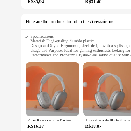
R$35,94
R$31,40
Acessórios
Here are the products found in the
Specifications:
Material: High-quality, durable plastic
Design and Style: Ergonomic, sleek design with a stylish ga
Usage and Purpose: Ideal for gaming enthusiasts looking fo
Performance and Property: Crystal-clear sound quality with 
Parts and Accessories: Includes all necessary accessories fo
Applicable People: Suitable for gamers of all ages and skill 
Features:
|Wholesale|Vendors|
**Enhanced Gaming Experience**
Step into the world of virtual reality with our fone com jog
aesthetic makes it a standout accessory for any gaming setup.
**Crystal-Clear Sound Quality**
Immerse yourself in the audio of your games with the fone co
never miss a critical sound cue. Whether you're engaged in 
Auscultadores sem fio Bluetooth P9, Auscultadores para jogos desportivos ao ar livre com microfone, Earbuds com cancelamento de ruído
Fones de ouvido Bluet
visuals of your favorite games.
R$16,37
R$18,07
**Complete Gaming Setup**