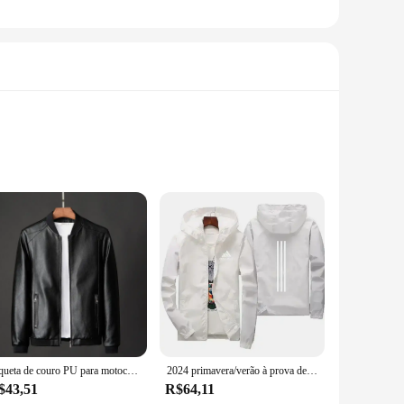
gn ensures comfort during extended play, while the stylish
e choice for both casual and competitive gamers.
action-packed moments, while the overall clarity ensures you
om jogo provides an audio experience that complements the
Jaqueta de couro PU para motocicleta para homens, casaco preto de motociclista vintage, jaquetas com zíper, bombardeiro casual, inverno, plus size 8XL, 7XL
2024 primavera/verão à prova de vento e à prova dwindproof água camisa esportiva golfe com capuz zíper protetor solar motocicleta wear jaqueta casual
$43,51
R$64,11