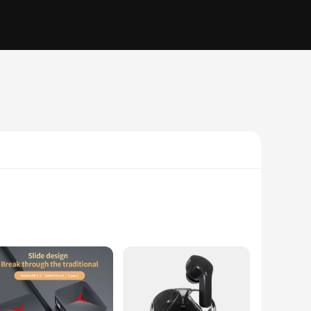
. Its lightweight and compact design ensure that you can
 intense gaming sessions. With enhanced audio quality, this