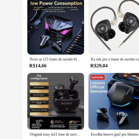
Novo ar x15 fones de ouvido bluetooth sem fio gamer esporte baixa latência fone gamer fone com microfone handsfree
R$14,66
R$29,04
Original sony m21 fone de ouvido bluetooth estéreo alta fidelidade jogo fone sem fio esporte fones bluetooth com microfone
Escolha lenovo gm2 pro bl