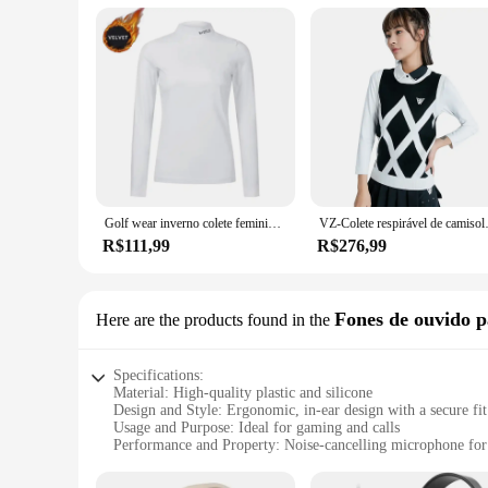
This fone com jogo set is more than just a headset; it's a c
setting up for a solo session or hosting a multiplayer event,
Golf wear inverno colete feminino confortável quente colete à prova de vento fino alta qualidade lazer ao ar livre esportes terno saia
VZ-Colete respirável de camisola d
R$111,99
R$276,99
Fones de ouvido p
Here are the products found in the
Specifications:
Material: High-quality plastic and silicone
Design and Style: Ergonomic, in-ear design with a secure fit
Usage and Purpose: Ideal for gaming and calls
Performance and Property: Noise-cancelling microphone fo
Parts and Accessories: Includes a convenient carrying case
Applicable People: Suitable for gamers and professionals ali