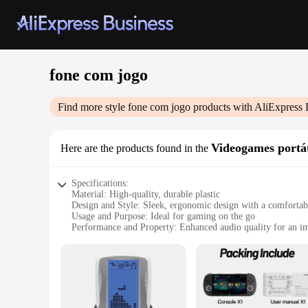
fone com jogo
Find more style
fone com jogo
products with AliExpress 
Videogames portát
Here are the products found in the
Specifications:
Material: High-quality, durable plastic
Design and Style: Sleek, ergonomic design with a comfortab
Usage and Purpose: Ideal for gaming on the go
Performance and Property: Enhanced audio quality for an 
Parts and Accessories: Includes a detachable controller for e
Applicable People: Suitable for gamers of all ages and skill 
Features:
**Unmatched Portability and Performance**
The fone com jogo is a revolutionary gaming accessory that 
enjoy your favorite games anywhere, anytime. The ergonomic 