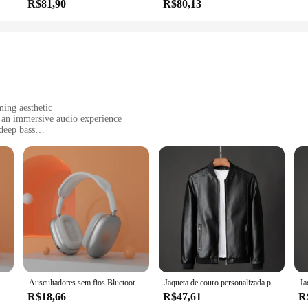
R$81,90
R$80,13
ming aesthetic
r an immersive audio experience
deep bass
r a complete gaming setup
levels
o, designed to elevate your gaming sessions to new heights. The ergonomic desi
 The high-quality plastic construction promises durability, making it a reliabl
m jogo's crystal-clear sound quality. The deep bass enhances the intensity of 
an intense first-person shooter or exploring a vast open-world RPG, the fone c
ooth sem fio P9, fones de ouvido, fones de ouvido, 5.1 com carregamento Bin Display Touch Control Earbuds
Auscultadores sem fios Bluetooth com cancelamento de ruído, Mic Pods, Over Ear, Sport Gaming Headset para qualquer telefone, P9 Pro Air Max 5.1
Jaqueta de couro personalizada para homens, jaqueta de colarinho, casaco bombardeiro, roupas elegantes, inverno
R$18,66
R$47,61
R