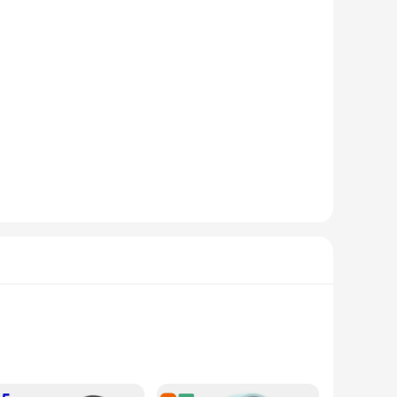
ing you're ready to game as soon as you unbox. Whether you're
ide range of gaming scenarios and preferences.