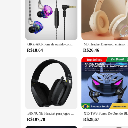
of your opponent to the subtle sound effects that enhance yo
you're a casual gamer or a professional esports athlete, this
QKZ-AK6 Fone de ouvido com fio PRO, fone de ouvido estéreo HIFI com microfone, HD Call, 3,5mm, AUX In-Ear, música, jogo, fones de ouvido esportivos, original
M3 Headset Bluetooth emissor de luz Folding LED
R$18,64
R$26,46
BINNUNE-Headset para jogos sem fio com microfone, Bluetooth, fone de ouvido com microfone, apto para PS5, PS4, PC, Mac, Playstation, BW06, 2,4 GHz
X15 TWS Fones De Ouvido Bluetooth 5.0 Sem 
R$107,78
R$28,67