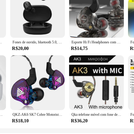
, fone de ouvido sem fio para iPhone, Pro 6
Fones de ouvido, bluetooth 5.0, tss a6s
Esporte Hi Fi Headphones com microfone, Bass Wired In-Ear Earbuds, Cancelamento de Ruído Headset, Jogo, Música, Running
R$20,00
R$14,75
R
ooth 5.3 Auscultadores, Marca Esportiva
QKZ-AK6 SK7 Cobre Motorista HiFi Fone De Ouvido Com Fio com MIC, Esporte Correndo Fones De Ouvido, Baixo Fone De Ouvido Estéreo, Música Earbuds
Qkz-telefone móvel com fone de ouvido de alta fidelidade, carregamento sem fio, cancelamento de ruído, sem monitor
R$18,10
R$36,20
R