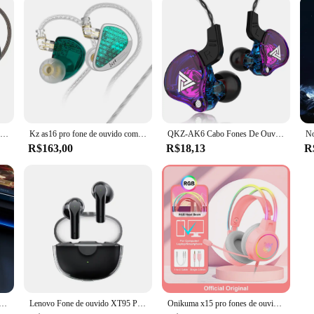
Kz edx pro x fones de ouvido com fio unidade dinâmica fone alta fidelidade baixo esporte com cancelamento ruído fone com microfone kz zsn música edc
Kz as16 pro fone de ouvido com fio 8ba armadura equilíbrio no monitor fone mp3 graves música fones de alta fidelidade com microfone
QKZ-AK6 Cabo Fones De Ouvido Com Fio, Gaming Headset, Gamer Headphones, Baixo Earbud, Qualidade Do Som, HiFi, Fio, Venda Barata, 3,5mm
R$163,00
R$18,13
R
uetooth 5.3 fones de ouvido esportes fone de ouvido sem fio em-ear jogos baixa latência modo duplo música fones de ouvido jogo
Lenovo Fone de ouvido XT95 Pro com Bluetooth, Auricular sem Fio com Microfone, TWS à Prova d'Água, Som HIFI, Esporte
Onikuma x15 pro fones de ouvido com fio com feixe de cabeça rgb flexível mic controle botão gaming headset gamer para computador computação