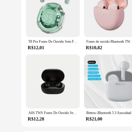
T8 Pro Fones De Ouvido Sem Fio com Display Digital LED, Bluetooth, Fone De Ouvido Transparente para Xiaomi, Huawei, iPhone, TWS
Fones de ouvido Bluetooth TWS com microfone
R$12,01
R$10,82
A6S TWS Fones De Ouvido Sem Fio Bluetooth, Fones De Ouvido Estéreo Esportivo, Fones De Ouvido Para Xiaomi, Huawei, iPhone
Bettow-Bluet
R$12,28
R$21,00