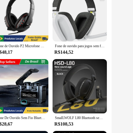
 tool that will elevate your gaming to new heights. Whether
Fone de Ouvido P2 Microfone Fone de Ouvido Para ps4 de Jogo Com Fio
Fone de ouvido para jogos sem fio BINNUNE BW06 2.4G com microfone Flip ENC para PC, PS4, PS5, fones de ouvido Bluetooth de modo duplo para jogadores
$48,17
R$144,52
Fone De Ouvido Sem Fio Bluetooth M25 TWS Com Controle De Toque Redução De Ruído Estéreo Para Jogos Microfone - Neverdie Store
SmaILWOLF L80 Bluetooth sem fio com fio de três modos para jogos fone de ouvido laptop doméstico fone de ouvido leve com microfone estéreo Hi-Fi
$28,67
R$108,53