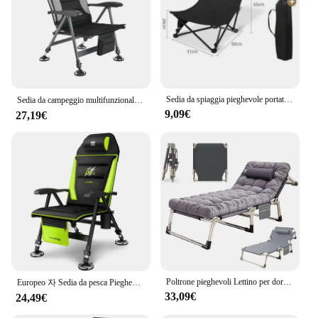
Sedia da spiaggia pieghevole portatile sedia da campeggio leggera per esterni sedia a sdraio regolabile sedie da pesca sedie da giardino per Patio
Sedia da campeggio multifunzionale pieghevole 자 Sedia da pesca europea portatile sillas de pesca Sgabello 자 к mire для ры onderлки
9,09€
27,19€
Poltrone pieghevoli Lettino per dormire multiangolo regolabile con materasso ispessito Sedia portatile per campeggio esterno con prato sulla spiaggia
Europeo 자 Sedia da pesca Pieghevole 캠핑자 Sedia da viaggio Ispessita Portatile 자 sedia da campeggio 자к mireля ры onderлки
33,09€
24,49€