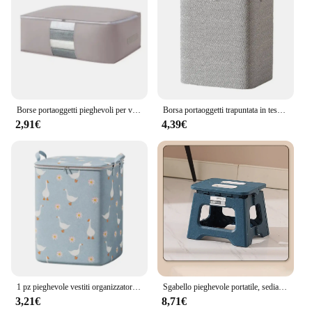
Borse portaoggetti pieghevoli per vestiti e trapunte-capacità Extra Large per lo spostamento e l'imballaggio
Borsa portaoggetti trapuntata in tessuto Non tessuto con coperchi cerniera contenitori trapuntati pieghevoli per vestiti contenitore borsa antipolvere di grande capacità organizzare
2,91€
4,39€
1 pz pieghevole vestiti organizzatore vestiti borse portaoggetti trapunta di grande capacità scatola mobile borsa tote antipolvere abbigliamento guardaroba casa
Sgabello pieghevole portatile, sedia da pesca pieghevole ultraleggera, sgabello da campeggio pieghevole per spiaggia, escursionismo, viaggio, sedia pieghevole
3,21€
8,71€