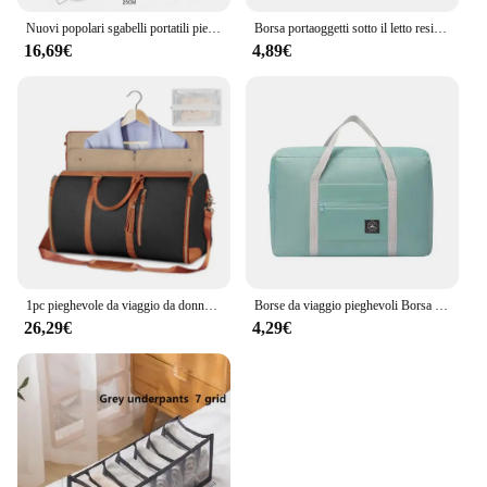
Nuovi popolari sgabelli portatili pieghevoli, sedie da spiaggia, outdoor, campeggio, metropolitana, code, pesca, viaggi, pieghevoli, sedili da picnic
Borsa portaoggetti sotto il letto resistente scatola portaoggetti pieghevole con grande finestra trasparente adatta per armadi biancheria da letto per dormitori
16,69€
4,89€
1pc pieghevole da viaggio da donna comoda borsa da viaggio per abbigliamento borsa da viaggio da donna in pelle PU grande
Borse da viaggio pieghevoli Borsa in nylon di grande capacità Bagagli Borse impermeabili Donna Uomo Deposito da viaggio Abbigliamento Imballaggio Organizzatore
26,29€
4,29€