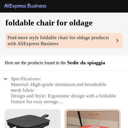
foldable chair for oldage
Find more style
foldable chair for oldage
products
with AliExpress Business
Sedie da spiaggia
Here are the products found in the
Specifications:
Material: High-grade aluminum and breathable
mesh fabric
Design and Style: Ergonomic design with a foldable
feature for easy storage
Usage and Purpose: Ideal for beach outings, picnics,
and relaxation
Typical Adaptive Scenario: Suitable for individuals
with mobility challenges