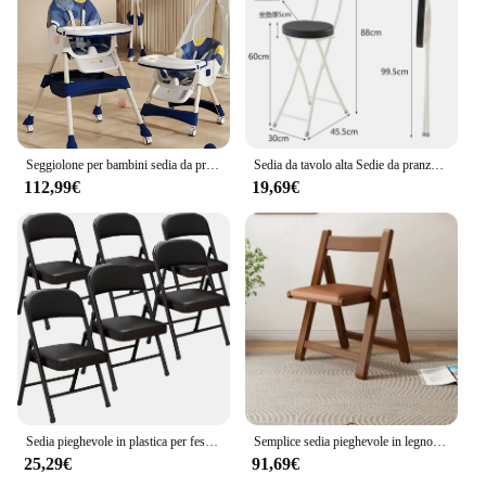
Seggiolone per bambini sedia da pranzo bambino che mangia sedile pieghevole ascensore multifunzionale sedia da pranzo per bambini
Sedia da tavolo alta Sedie da pranzo portatili pieghevoli per caffè Schienale in PU Mobili da bar alla moda bianchi Conservazione dello spazio stretto
112,99€
19,69€
Sedia pieghevole in plastica per feste Struttura in metallo Mobili da esterno bianchi Sedia da giardino moderna Sedia in plastica resistente
Semplice sedia pieghevole in legno massello sedia da pranzo piccola casa semplice sedia con schienale pieghevole sedie portatili per la casa all'aperto per la cucina
25,29€
91,69€