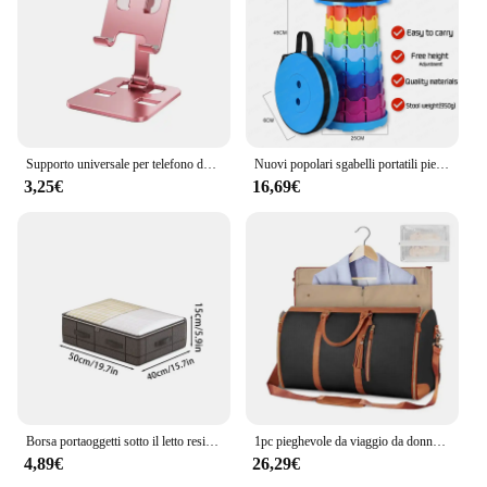
Supporto universale per telefono da tavolo pieghevole in lega di alluminio per supporto per telefono cellulare per supporto in metallo da tavolo per Tablet
Nuovi popolari sgabelli portatili pieghevoli, sedie da spiaggia, outdoor, campeggio, metropolitana, code, pesca, viaggi, pieghevoli, sedili da picnic
3,25€
16,69€
Borsa portaoggetti sotto il letto resistente scatola portaoggetti pieghevole con grande finestra trasparente adatta per armadi biancheria da letto per dormitori
1pc pieghevole da viaggio da donna comoda borsa da viaggio per abbigliamento borsa da viaggio da donna in pelle PU grande
4,89€
26,29€