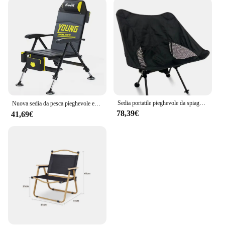
Sedia portatile pieghevole da spiaggia in fibra di carbonio ultraleggera da esterno
Nuova sedia da pesca pieghevole europea 자 pieghevole 캠핑자 addensato Sedia da campeggio reclinabile 자 к Iyoля рыбалки
78,39€
41,69€