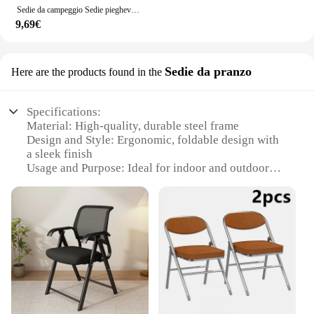
Sedie da campeggio Sedie pieghevoli larghe portatili con manico in legno per picnic, prato, parco per il tempo libero, viaggi, escursionismo, pesca
9,69€
Sedie da pranzo
Here are the products found in the
Specifications:
Material: High-quality, durable steel frame
Design and Style: Ergonomic, foldable design with
a sleek finish
Usage and Purpose: Ideal for indoor and outdoor
use, perfect for dining and relaxation
Typical Adaptive Scenario: Suitable for individuals
with limited mobility or those seeking a compact
seating solution
Shape or Size or Weight or Quantity: Compact and
lightweight, folds easily for storage
Performance and Property: Sturdy construction
ensures stability and longevity
Features: