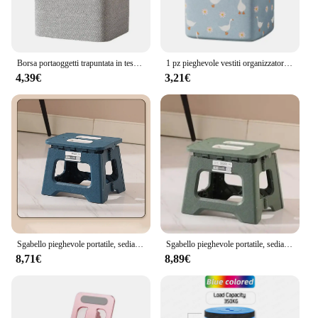
Borsa portaoggetti trapuntata in tessuto Non tessuto con coperchi cerniera contenitori trapuntati pieghevoli per vestiti contenitore borsa antipolvere di grande capacità organizzare
1 pz pieghevole vestiti organizzatore vestiti borse portaoggetti trapunta di grande capacità scatola mobile borsa tote antipolvere abbigliamento guardaroba casa
4,39€
3,21€
Sgabello pieghevole portatile, sedia da pesca pieghevole ultraleggera, sgabello da campeggio pieghevole per spiaggia, escursionismo, viaggio, sedia pieghevole
Sgabello pieghevole portatile, sedia da pesca pieghevole ultraleggera, sgabello da campeggio pieghevole per spiaggia, escursionismo, viaggio, sedia pieghevole
8,71€
8,89€