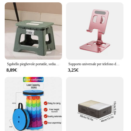
Sgabello pieghevole portatile, sedia da pesca pieghevole ultraleggera, sgabello da campeggio pieghevole per spiaggia, escursionismo, viaggio, sedia pieghevole
Supporto universale per telefono da tavolo pieghevole in lega di alluminio per supporto per telefono cellulare per supporto in metallo da tavolo per Tablet
8,89€
3,25€