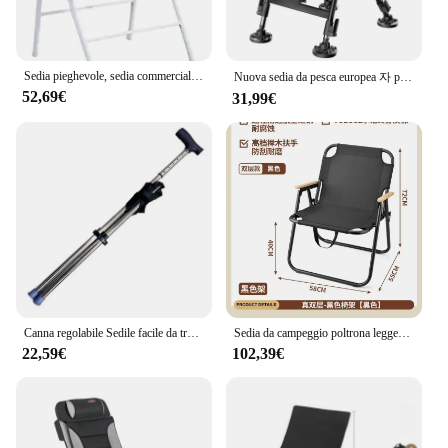
Sedia pieghevole, sedia commerciale portatile con struttura in acciaio per eventi all'aperto al coperto per feste di matrimonio in ufficio a casa, sedie a sdraio
Nuova sedia da pesca europea 자 pieghevole 캠핑자 ispessito стулля рыблки Sedia da campeggio portatile 자 к mireля рыблки
52,69€
31,99€
Canna regolabile Sedile facile da trasportare Sgabello portatile Sedia pieghevole Maniglia antiscivolo Bastone da passeggio super leggero per passeggiate all'aperto
Sedia da campeggio poltrona leggera Picnic all'aperto rilassante pieghevole pieghevole da spiaggia sedie portatili schienale viaggi turistici
22,59€
102,39€