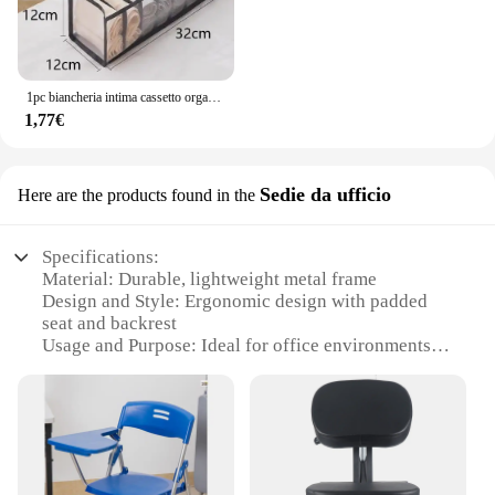
1pc biancheria intima cassetto organizzatore scatola di immagazzinaggio pieghevole armadio organizzatori divisori per cassetti scatole di immagazzinaggio per mutande calzini reggiseno
1,77€
Sedie da ufficio
Here are the products found in the
Specifications:
Material: Durable, lightweight metal frame
Design and Style: Ergonomic design with padded
seat and backrest
Usage and Purpose: Ideal for office environments
and home use
Typical Adaptive Scenario: Perfect for seniors and
individuals with mobility issues
Shape or Size or Weight or Quantity: Compact
foldable design for easy storage
Performance and Property: Sturdy construction