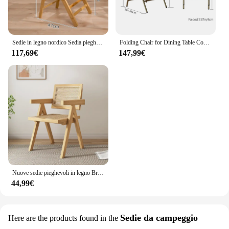
Sedie in legno nordico Sedia pieghevole Design avanzato Pieghevole Retro Outdoor Sandalye giapponese Sillas Para Comedor Mobili per camera
Folding Chair for Dining Table Convenient and Saving Space Suitable for Event Party 198LB Weight Capacity for Two Chairs
117,69€
147,99€
Nuove sedie pieghevoli in legno Bracciolo intrecciato in rattan Design Sedie da pranzo per ufficio Soggiorno Mobili per la casa moderni Poltrona in legno massello
44,99€
Sedie da campeggio
Here are the products found in the