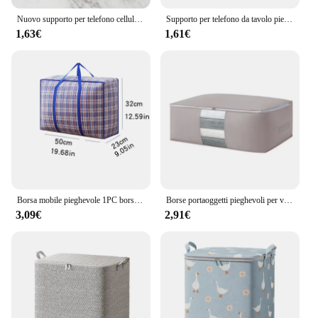
Nuovo supporto per telefono cellulare pieghevole universale a forma di V per iPhone IPad E-Reader Tablet Supporto per telefono regolabile
Supporto per telefono da tavolo pieghevole universale supporto per Smartphone supporto per Tablet per IPhone Samsung Xiaomi Huawei supporto per cellulare da scrivania
1,63€
1,61€
Borsa mobile pieghevole 1PC borsa in tessuto di grande capacità borsa in pelle di serpente borsa mobile portatile impermeabile blu
Borse portaoggetti pieghevoli per vestiti e trapunte-capacità Extra Large per lo spostamento e l'imballaggio
3,09€
2,91€