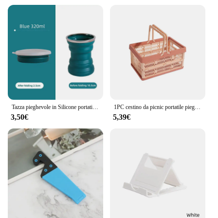
who value portability and ease of transport.
Whether you're a vendor looking to expand your
product line or an individual seeking a reliable and
comfortable outdoor seating solution, this chair is
an excellent choice.
Tazza pieghevole in Silicone portatile con cordino tazze pieghevoli resistenti al calore coperchio tazza da viaggio pieghevole per acqua calda
1PC cestino da picnic portatile pieghevole di grande capacità cestino per frutta e verdura cestino per la spesa portatile
3,50€
5,39€