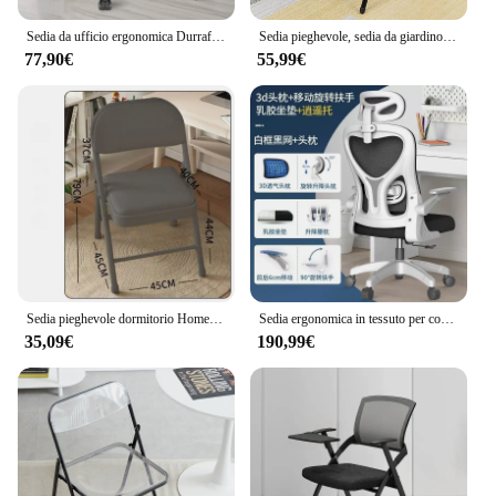
Sedia da ufficio ergonomica Durrafy, con braccioli pieghevoli, con supporto lombare regolabile, sedia direzionale con capacità di carico di 135 kg,
Sedia pieghevole, sedia da giardino, sedia con schienale pieghevole con struttura in metallo d'acciaio, sedia per computer da ufficio, bianco sporco
77,90€
55,99€
Sedia pieghevole dormitorio Home Computer ragazze schienale comodo studio sgabello ufficio
Sedia ergonomica in tessuto per computer per PC Ruote da gioco Comoda sedia da massaggio pieghevole Scrivania turistica Silla Gamer Mobili per la casa
35,09€
190,99€