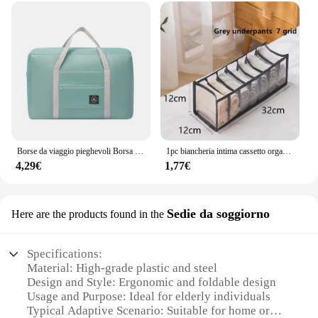
Borse da viaggio pieghevoli Borsa in nylon di grande capacità Bagagli Borse impermeabili Donna Uomo Deposito da viaggio Abbigliamento Imballaggio Organizzatore
1pc biancheria intima cassetto organizzatore scatola di immagazzinaggio pieghevole armadio organizzatori divisori per cassetti scatole di immagazzinaggio per mutande calzini reggiseno
4,29€
1,77€
Sedie da soggiorno
Here are the products found in the
Specifications:
Material: High-grade plastic and steel
Design and Style: Ergonomic and foldable design
Usage and Purpose: Ideal for elderly individuals
Typical Adaptive Scenario: Suitable for home or