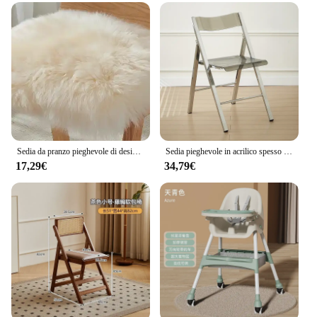
Sedia da pranzo pieghevole di design Sedie da negozio di abbigliamento nordico trasparente economiche Mobili pieghevoli Silla salvaspazio ultraleggeri
Sedia pieghevole in acrilico spesso Influencer sedia da pranzo con schienale trasparente moderna semplice mobili per la casa servizio fotografico Casual sedile trasparente
17,29€
34,79€