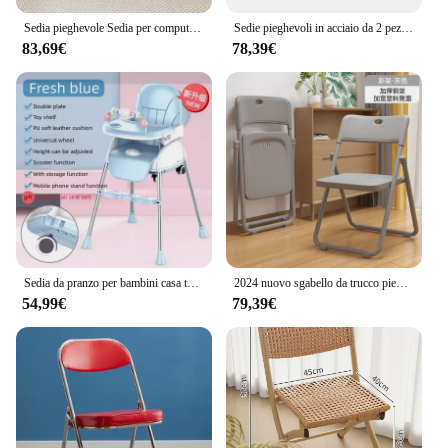
|Wholesale|
Sedia pieghevole Sedia per computer di casa Sedia con schienale per il tempo libero Sedia da ufficio Sedia da studente comoda sedentaria
Sedie pieghevoli in acciaio da 2 pezzi Sedile per sala da pranzo con schienale imbottito vintage per ufficio domestico Ristorante Sedia per eventi interni Risparmia spazio HWC
83,69€
78,39€
**Optimized Comfort and Convenience**
The foldable chair for oldage is designed with the
user's comfort and ease of use in mind. Its
ergonomic contours provide ample support, making
it an excellent choice for those who value both style
and functionality. The sleek finish not only adds to
the chair's aesthetic appeal but also ensures easy
cleaning, making it a practical addition to any home
or outdoor setting. The lightweight and compact
design allow for easy transportation and storage,
making it a versatile piece of furniture that can be
moved from room to room or taken on the go.
Sedia da pranzo per bambini casa tavolo da pranzo regolabile multifunzionale per bambini sedia pieghevole multifunzionale sgabello portatile BB
2024 nuovo sgabello da trucco pieghevole sedia per camera da letto delle ragazze toletta schienale per la casa sedia rosa soggiorno Sillas Nordicas
54,99€
79,39€
**Versatile and Adaptable**
Whether you're looking to add a touch of elegance
to your dining room or seeking a convenient seating
option for outdoor gatherings, this foldable chair
for oldage is the perfect choice. Its adaptable nature
makes it suitable for various scenarios, from casual
meals at home to outdoor picnics. The sturdy steel