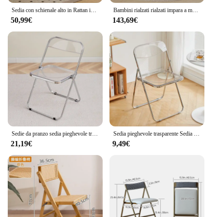
Sedia con schienale alto in Rattan in stile giapponese sgabello da Bar pieghevole moderno semplice sgabello alto salvaspazio sedia da Bar in legno massello
Bambini rialzati rialzati impara a mangiare sedie da pranzo sgabello alto sedie da pranzo pieghevoli per bambini Cadeira mobili per la casa HYDC
50,99€
143,69€
Sedie da pranzo sedia pieghevole trasparente tavoli e sedie da negozio di tè al latte sedia da camera da letto con alloggiamento minimalista per la casa
Sedia pieghevole trasparente Sedia da pranzo in acrilico Sedia da trucco trasparente stile Ins per sala da pranzo Abbigliamento e arredamento per la casa moderni ed eleganti
21,19€
9,49€