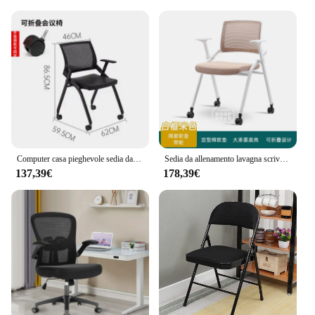
Computer casa pieghevole sedia da ufficio ruote conferenza formazione dormitorio sedia comoda seduta poltrona mobili per ufficio
Sedia da allenamento lavagna scrivania schienale ruote pieghevoli sedia da ufficio sala riunioni tavolo Design poltrone mobili per ufficio
137,39€
178,39€