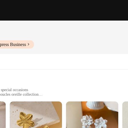
press Business
 special occasions
oucles oreille collection
wear
acks for secure fastening
uty of nature, with a delicate floral motif that adds a touch of elegance to any
are crafted from high-quality metal, ensuring durability and a polished finish th