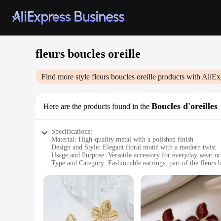
fleurs boucles oreille
Find more style
fleurs boucles oreille
products with AliEx
Boucles d'oreilles
Here are the products found in the
Specifications:
Material: High-quality metal with a polished finish
Design and Style: Elegant floral motif with a modern twist
Usage and Purpose: Versatile accessory for everyday wear or
Type and Category: Fashionable earrings, part of the fleurs b
Performance and Property: Lightweight and comfortable to 
Parts and Accessories: Sold as a set, complete with earring b
Features:
**Elegant Floral Design**
The fleurs boucles oreille earrings are a testament to the bea
a blend of traditional and contemporary styles. The earrings 