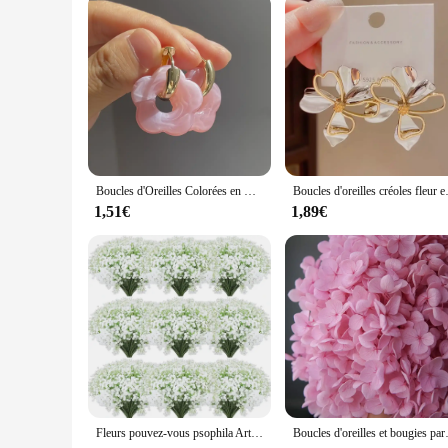
Performance and Property: Durable and resistant to tarnish
Features:
**Elegant Craftsmanship and Timeless Design**
The fleurs boucles oreille earrings are a testament to the fu
durability and comfort for prolonged wear. The fleur-de-lis 
everyday look or seeking a statement piece for a special event
**Versatile Accessory for Every Occasion**
These earrings are not just about style; they are also about 
evening attire. Their lightweight design ensures they can be
attending a business meeting, a wedding, or simply enjoying 
Boucles d'Oreilles Colorées en Résine Acrylique, Bijoux à la Mode pour Femme
Boucles d'oreilles créoles fleur en 
**Ideal for Gifting and Wholesale**
1,51€
1,89€
Looking for a thoughtful gift for a loved one or a reliable sup
both personal and commercial needs. Their timeless design an
prices to your customers. With these earrings, you're not just
Fleurs pouvez-vous psophila Artificielles, Fausses Plantes, Souffle de Bébé, Décor de ixà Domicile, Mariage, 50 Pcs
Boucles d'oreilles et bougies parfumé