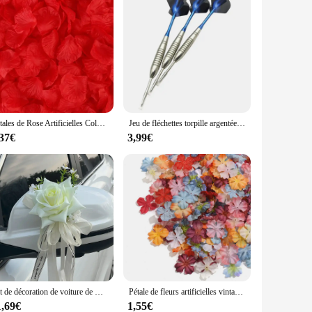
Pétales de Rose Artificielles Colorées pour Décoration de Mariage, Poubelle Romantique pour Ouvrier, 100/500/1000 Pièces
Jeu de fléchettes torpille argentées en aluminium bleu pour adultes, aile Aurora bleue, jeu de lancer, divertissement d'entraînement, 22g, 3 pièces par ensemble, le plus récent
,37€
3,99€
Kit de décoration de voiture de mariage, fleur artificielle, rose romantique, fausse pivoine florale, cadeau de la fête de Léon, fournitures de festival, 2 pièces
Pétale de fleurs artificielles vintage à quatre feuilles, 50 pièces/4cm, fausses fleurs pour décoration de mariage, maison, scrapbooking, couronne DIY
1,69€
1,55€