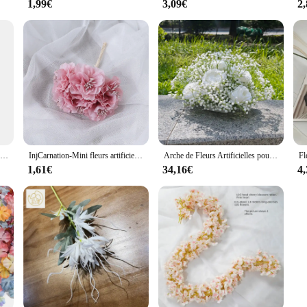
1,99€
3,09€
2
Jeu de fléchettes torpille argentées en aluminium bleu pour adultes, aile Aurora bleue, jeu de lancer, divertissement d'entraînement, 22g, 3 pièces par ensemble, le plus récent
InjCarnation-Mini fleurs artificielles, décoration de salle de mariage, décor de cuisine, Noël, bricolage, douzaine, 6 pièces
Arche de Fleurs Artificielles pour Décoration de Mariage, Boule de Fleurs en Plomb NucleoRoad, Décor de Fond de Gand, 50cm
1,61€
34,16€
4