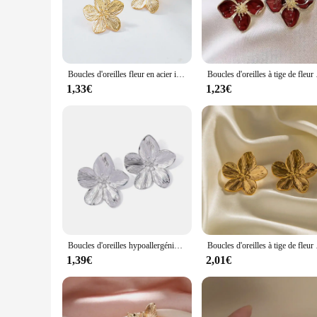
for a wedding or adding a subtle floral accent to your every
**Versatile Accessory for Every Occasion**
These earrings are not just a fashion statement; they are a 
for extended wear. The earrings are sold as a set, complete w
touch of sophistication to your casual outfit, these earrings a
Boucles d'oreilles fleur en acier inoxydable pour femmes, carnaval de voyage en plein air, cadeaux de festival, mode, 2 pièces
Boucles d'oreilles à tige d
**Perfect for Vendors and Wholesale**
1,33€
1,23€
For those in the retail or wholesale business, these fleurs bou
with customers. The earrings are available in sets, making the
while still maintaining a healthy profit margin. Whether you'
Boucles d'oreilles hypoallergéniques en acier inoxydable plaqué or 18 carats pour femme, clou de fleur vintage, qualité supérieure, fête
Boucles d'oreilles à tige
1,39€
2,01€