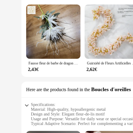
Fausse fleur de barbe de dragon artificielle en plastique, tige de simulation, flamme, épiphyllum, salon, salle à manger, mariage, décoration d'intérieur
Guirxiété de Fleurs Artificielles Sakura de 18
2,43€
2,62€
Boucles d'oreilles
Here are the products found in the
Specifications:
Material: High-quality, hypoallergenic metal
Design and Style: Elegant fleur-de-lis motif
Usage and Purpose: Versatile for daily wear or special occas
Typical Adaptive Scenario: Perfect for complementing a vari
Shape or Size or Weight or Quantity: Available in sets or in