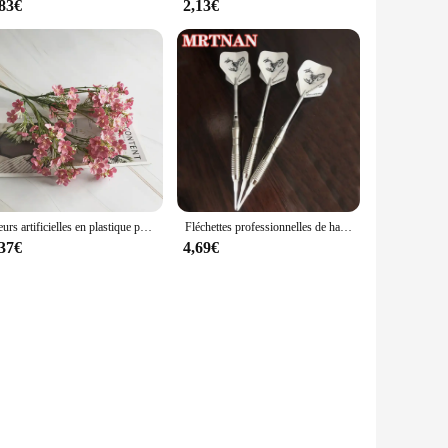
,83€
2,13€
Fleurs artificielles en plastique pour décoration de mariage, drapeau à colle douce, petites et fraîches, All Over Star, 216.239., maison
Fléchettes professionnelles de haute qualité, jeu de 3 pièces de 18 grammes, pointe souple, pour sports d'intérieur
,37€
4,69€