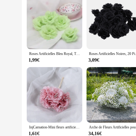
Roses Artificielles Bleu Royal, Têtes de Fleurs Décoratives pour Mariage, ixà Domicile, Décoration de Banquet, 8cm, 10 Pièces
Roses Artificielles Noir
1,99€
3,09€
InjCarnation-Mini fleurs artificielles, décoration de salle de mariage, décor de cuisine, Noël, bricolage, douzaine, 6 pièces
Arche de F
1,61€
34,16€