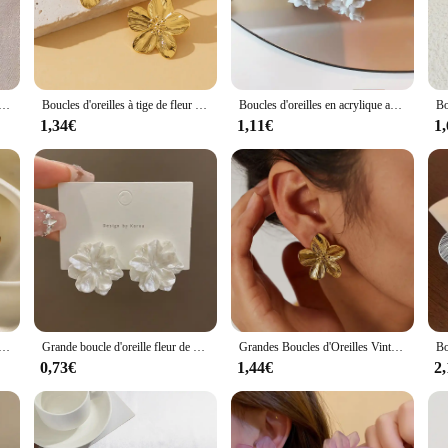
day look, these earrings are versatile enough to complement any ensemble.
versatile accessory that can be worn for various occasions. The lightweight desi
ith earring backs, ensuring a secure fit and reducing the risk of loss. Whether 
re the perfect choice.
e fleur d'hibiscus pour femmes et filles, glaçure goutte, Ins français, mode vintage, mariage coréen, cadeaux de bijoux romantiques, 2024
Boucles d'oreilles à tige de fleur de document en or vintage français pour femmes, alliage de mode, bijoux de fête de luxe
Boucles d'oreilles en acrylique avec fleurs de camélia blanches pour femmes, goujon Fairycore, bijoux de fête de mariage, tempérament de la mode, vente en gros
1,34€
1,11€
1
cles oreille earrings are an excellent addition to your inventory. With their time
m an ideal choice for resellers. The wholesale price point ensures that you can o
re a boutique owner, an online retailer, or a vendor at a market, these earrings 
 de fleur de document en argent vintage pour femmes, boucle d'oreille géométrique simple, bijoux de déclaration, cadeaux de fête
Grande boucle d'oreille fleur de camélia blanc pour femme, bijoux d'oreille en résine exagérés, simple, mariage, meilleur ami, cadeau de Noël
Grandes Boucles d'Oreilles Vintage en Métal localité pour Femmes, Bijoux à Motif Floral, Cadeau, Vente en Gros, Nouvelle Collection 2024
0,73€
1,44€
2