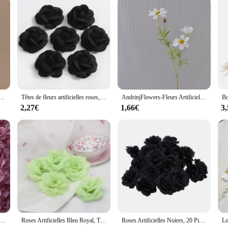
sion of classic elegance and contemporary style. Each piece is meticulously craft
motif, a symbol of French royalty and nobility, adds a touch of sophistication 
, these earrings are versatile enough to adapt to various scenarios.
versatility. The fleurs boucles oreille earrings are designed to complement a wi
 worn comfortably throughout the day, while their elegant fleur-de-lis motif a
a day out, these earrings are the perfect accessory to complete your look.
résine pour femmes, bijoux de déclaration, blanc carillon, marron, mode, gardénia, vente en gros, nouveau, 2024
Têtes de fleurs artificielles roses, décoration d'intérieur, décoration de mariage, fausses fleurs, bricolage, couronne, scrapbooking, accessoire cadeau, 5 pièces
AndrinjFlowers-Fleurs Artificielles Réalistes, 34cm, Fausses Fleurs Blanches, Décorations de Table pour Chambre, Mariage, Maison, Bouquet de ix, 1 Pièce, DIY
2,27€
1,66€
3
plier for your retail business? The fleurs boucles oreille earrings are an excelle
d quality construction make them a gift that keeps on giving, while their whole
 buying a piece of jewelry; you're investing in a treasure that will be cherished
es Anna hortensia, fleur sèche préservée, matériel de bricolage pour Gutta Percha, décoration de maison en résine
Roses Artificielles Bleu Royal, Têtes de Fleurs Décoratives pour Mariage, ixà Domicile, Décoration de Banquet, 8cm, 10 Pièces
Roses Artificielles Noires, 20 Pièces, Décoration de ix, Mariage, Maison, Bureau, Jardin, Bricolage