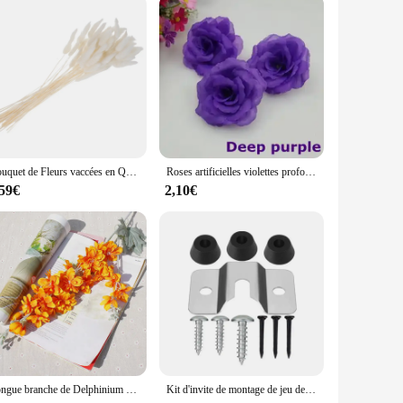
ed with a high-quality, hypoallergenic metal that ensures
to any ensemble. Whether you're looking to elevate your
de range of outfits, from casual daywear to more formal
dds a touch of refinement to any ensemble. Whether you're
Bouquet de Fleurs vaccées en Queue de Lapin pour Décoration de Mariage, Plantes Naturelles pour Photographie, 60 Pièces
Roses artificielles violettes profondes, 8cm, 10 pièces/lot, fausses fleurs, pour décoration de mariage, de maison, fournitures de fête, mélange de documents
,59€
2,10€
nt choice. Available in sets or individually, they cater to
sale availability ensures you can offer them at competitive
 for years to come.
Longue branche de Delphinium avec feuilles, fleurs artificielles en soie pour la maison, décorations de mariage d'automne, haute qualité
Kit d'invite de montage de jeu de fléchettes, crochet mural, accessoires de jeu de fléchettes, face, vis