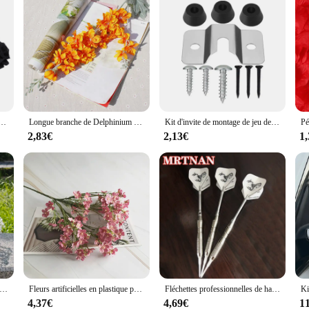
es, 20 Pièces, Décoration de ix, Mariage, Maison, Bureau, Jardin, Bricolage
Longue branche de Delphinium avec feuilles, fleurs artificielles en soie pour la maison, décorations de mariage d'automne, haute qualité
Kit d'invite de montage de jeu de fléchettes, crochet mural, accessoires de jeu de fléchettes, face, vis
2,83€
2,13€
1
leurs Artificielles pour Décoration de Mariage, Boule de Fleurs en Plomb NucleoRoad, Décor de Fond de Gand, 50cm
Fleurs artificielles en plastique pour décoration de mariage, drapeau à colle douce, petites et fraîches, All Over Star, 216.239., maison
Fléchettes professionnelles de haute qualité, jeu de 3 pièces de 18 grammes, pointe souple, pour sports d'intérieur
4,37€
4,69€
1