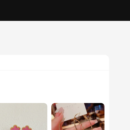
 outfit. The modern design is perfect for those who appreciate
at catches the light beautifully. Whether you're dressing up