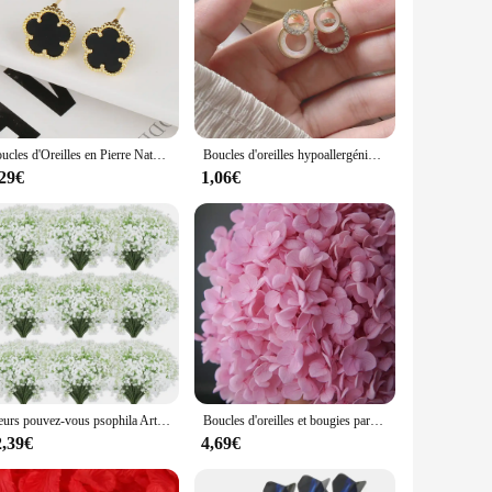
Boucles d'Oreilles en Pierre Naturelle pour Femme, 9 Documents, Cinq Pétales de Fleurs du Cuir oral elu, Plaqué Or 18K, Haute Qualité, Everver
Boucles d'oreilles hypoallergéniques en acier inoxydable plaqué or pour femme, clou de fleur vintage, cadeaux de fête de mariage, premium
,29€
1,06€
Fleurs pouvez-vous psophila Artificielles, Fausses Plantes, Souffle de Bébé, Décor de ixà Domicile, Mariage, 50 Pcs
Boucles d'oreilles et bougies parfumées Anna hortensia, fleur sèche préservée, matériel de bricolage pour Gutta Percha, décoration de maison en résine
2,39€
4,69€