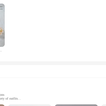
0cm, Arche de Mariage, Toile de Fond de Jardin, Décoration de ixà Domicile, Plantes de Vigne
ions
ety of outfits
dividually