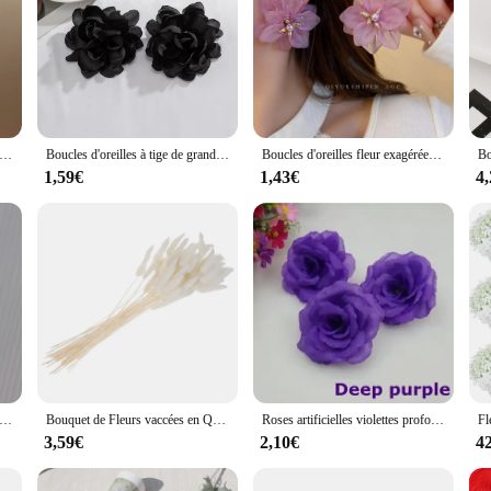
oreilles en maille douce pour femmes, fleur, romantique, frais, nouvelle mode, filles, décoration, 1 paire, 2023, 03
Boucles d'oreilles à tige de grande fleur exagérées pour femmes, boucle d'oreille pétale en tissu moelleux, fête romantique, boucles d'oreilles de mariage, bijoux tendance, 2023
Boucles d'oreilles fleur exagérées de style coréen pour femmes et filles, boucle d'oreille plante élégante, bijoux vintage, cadeau de fête de mariage, boutique
1,59€
1,43€
4
s-Fleurs Artificielles Réalistes, 34cm, Fausses Fleurs Blanches, Décorations de Table pour Chambre, Mariage, Maison, Bouquet de ix, 1 Pièce, DIY
Bouquet de Fleurs vaccées en Queue de Lapin pour Décoration de Mariage, Plantes Naturelles pour Photographie, 60 Pièces
Roses artificielles violettes profondes, 8cm, 10 pièces/lot, fausses fleurs, pour décoration de mariage, de maison, fournitures de fête, mélange de documents
3,59€
2,10€
4