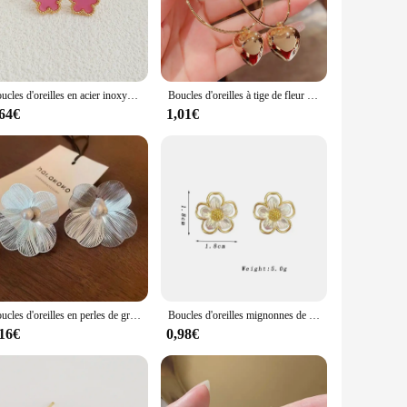
gn ensures comfort throughout the day, making them suitable
you're attending a formal event or simply looking to add a
Boucles d'oreilles en acier inoxydable plaqué or 14 carats pour femmes, boucle d'oreille tendance, boucle d'oreille d'été pour filles, fleur, élégante, Everver, 2024
Boucles d'oreilles à tige de fleur en métal de style européen et américain exagérées pour femmes, bijoux de document en or, cadeaux de mode, 03/Wear, nouveau
,64€
1,01€
less design and versatile appeal, they are sure to be a hit
ffer these beautiful earrings at an attractive price point,
are sure to be a hit with your customers.
Boucles d'oreilles en perles de grande fleur pour femmes, mode coréenne, nouveau design, boucles d'oreilles à tige pour femmes, accessoires de bijoux, cadeau de fête
Boucles d'oreilles mignonnes de petite fleur blanche pour des femmes, goujon floral de plante acrylique d'or, fête de mariage, bijoux coréens élégants
,16€
0,98€