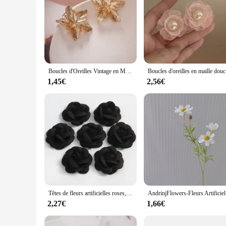
Boucles d'Oreilles Vintage en Métal avec Grandes Fleurs, Accessoires de Bijoux à la Mode, pour Document localité et Argenté, pour Déclaration Géométrique, pour Femme
Boucles d'
1,45€
2,56€
Têtes de fleurs artificielles roses, décoration d'intérieur, décoration de mariage, fausses fleurs, bricolage, couronne, scrapbooking, accessoire cadeau, 5 pièces
AndrinjFlower
2,27€
1,66€