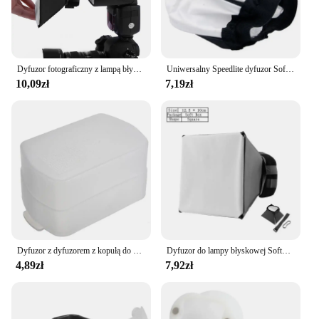
Dyfuzor fotograficzny z lampą błyskową Softbox 125x100mm slr difuzor difuzor światła miękkie pudełko składany akcesoria do kanonu dla Nikon
Uniwersalny Speedlite dyfuzor Softbox dla lustrzanki cyfrowe, latarka prędkość światła Mini przenośny lekki miękkie pudełko
10,09zł
7,19zł
Dyfuzor z dyfuzorem z kopułą do Speedlite 580EX 580EX II II JY-680CH JY-680A TT685 V860II TT600 YONGNUO YN-560
Dyfuzor do lampy błyskowej Softbox Uniwersalny dyfuzor do lampy błyskowej Odbłyśnik Softbox Akcesoria do Nikon do Canon
4,89zł
7,92zł