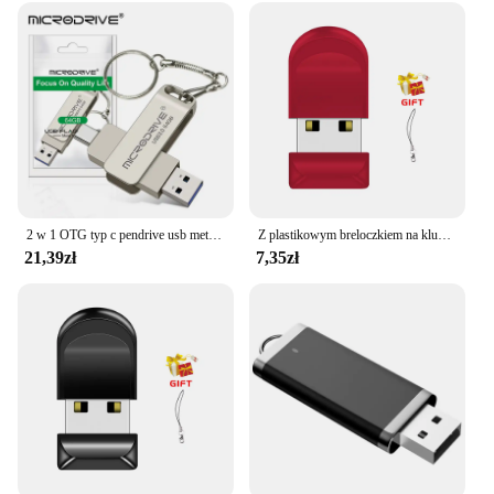
2 w 1 OTG typ c pendrive usb metalowy pendrive usb 3.0 64GB 128GB 256G pendrive USB3.0 Dual C
Z plastikowym breloczkiem na klucze napędy pamięć USB 64GB Mini USB 2.0 Pen Drive 32GB rzeczywistej pojemności pendrive 16GB kreatywny dysk prezent
21,39zł
7,35zł