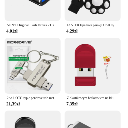
SONY Original Flash Drives 2TB USB 3.0 Mini High Speed Metal Pendrive 1TB Stick Portable Drive Waterproof Memoria Storage U Disk
JASTER łapa kota pamięć USB dysk kolorowe pióro 64GB 32GB wolny brelok Pendrive 16GB brązowy Pendrive czerwony dysk niebieski 8GB
4,01zł
4,29zł
2 w 1 OTG typ c pendrive usb metalowy pendrive usb 3.0 64GB 128GB 256G pendrive USB3.0 Dual C
Z plastikowym breloczkiem na klucze napędy pamięć USB 64GB Mini USB 2.0 Pen Drive 32GB rzeczywistej pojemności pendrive 16GB kreatywny dysk prezent
21,39zł
7,35zł