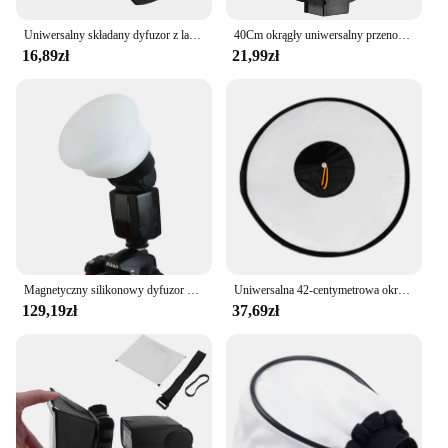
Uniwersalny składany dyfuzor z lampą błyskową Softbox profesjonalny Mini dyfuzor fotograficzny Soft Light Box do aparatu Canon Nikon Sony
40Cm okrągły uniwersalny przenośny reflektor Softbox z dyfuzorem na miękka góra do aparatu
16,89zł
21,99zł
Magnetyczny silikonowy dyfuzor światła gumowa kula modułowe akcesoria do lamp błyskowych do kamery Godox Canon Nikon Yongnuo Speedlite jako MagMod
Uniwersalna 42-centymetrowa okrągła studyjna lampa błyskowa Softbox Speedlite Dyfuzor Pasek reflektora Nowy K1KF
129,19zł
37,69zł