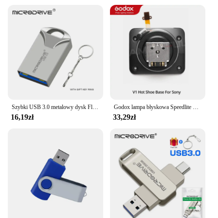
Szybki USB 3.0 metalowy dysk Flash 16GB 32GB 64GB 128GB Pendrive wodoodporny napęd usb Pen Mini Pendrive z breloczkiem
Godox lampa błyskowa Speedlite V1 V1C V1N V1S V1F V1O V1P Flash Hot Shoe wymienić akcesoria
16,19zł
33,29zł