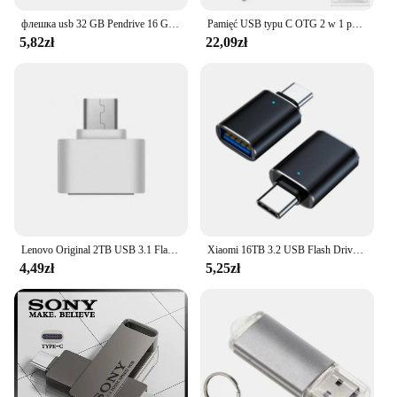
флешка usb 32 GB Pendrive 16 Giga Memory Stick Metal Jump Drive Swivel Pendrive Przenośny 64 128 GB cle usb 2.0 Pen Drives
Pamięć USB typu C OTG 2 w 1 pamięć USB 3.0 128GB Pen Drive 64GB 256GB 512GB Pendrive dysk pamięci
5,82zł
22,09zł
Lenovo Original 2TB USB 3.1 Flash Drive High-Speed Pen Drive 1TB Metal Waterproof Type-C USB Memory For Computer Storage Devices
Xiaomi 16TB 3.2 USB Flash Drive Wodoodporny, szybki transfer Type-c Interfejs 2 w 1 Uniwersalny do telefonu komórkowego i komputera
4,49zł
5,25zł