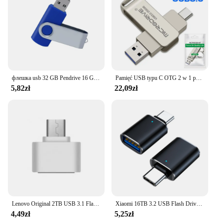
флешка usb 32 GB Pendrive 16 Giga Memory Stick Metal Jump Drive Swivel Pendrive Przenośny 64 128 GB cle usb 2.0 Pen Drives
Pamięć USB typu C OTG 2 w 1 pamięć USB 3.0 128GB Pen Drive 64GB 256GB 512GB Pendrive dysk pamięci
5,82zł
22,09zł
Lenovo Original 2TB USB 3.1 Flash Drive High-Speed Pen Drive 1TB Metal Waterproof Type-C USB Memory For Computer Storage Devices
Xiaomi 16TB 3.2 USB Flash Drive Wodoodporny, szybki transfer Type-c Interfejs 2 w 1 Uniwersalny do telefonu komórkowego i komputera
4,49zł
5,25zł