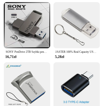
SONY PenDrive 2TB Szybki pendrive USB typu C 1TB Metalowy pendrive 512GB 256GB Przenośny pendrive Memoria USB do telefonu Xiaomi
JASTER 100% Real Capacity USB Flash Drive 128GB Free Key Chain Memory Stick 64GB Mini Metal Pen Drive 32GB 16GB Prezent biznesowy
16,71zł
5,28zł