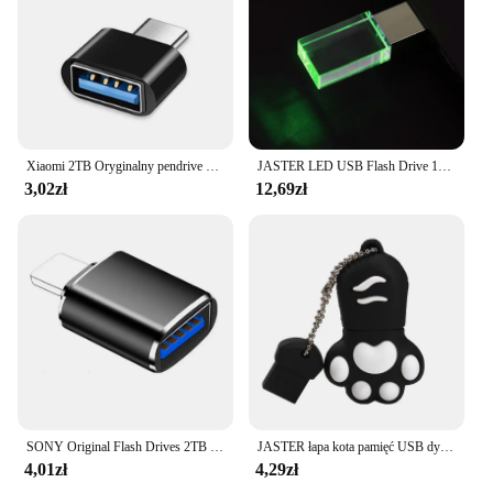
Xiaomi 2TB Oryginalny pendrive USB 3.0 Szybki pendrive 1TB Metalowa wodoodporna pamięć USB typu C do komputerowych urządzeń pamięci masowej
JASTER LED USB Flash Drive 128GB Blue Memory Stick 64GB For Laptop Pen Drive 32GB Mini Creative Business U Disk Gift 16GB 8GB
3,02zł
12,69zł
SONY Original Flash Drives 2TB USB 3.0 Mini High Speed Metal Pendrive 1TB Stick Portable Drive Waterproof Memoria Storage U Disk
JASTER łapa kota pamięć USB dysk kolorowe pióro 64GB 32GB wolny brelok Pendrive 16GB brązowy Pendrive czerwony dysk niebieski 8GB
4,01zł
4,29zł