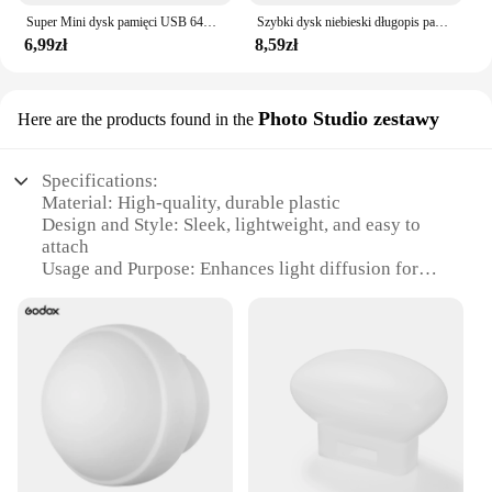
Super Mini dysk pamięci USB 64GB darmowe Pendrive Chian kreatywne prezenty biznesowe Pen Drive dysku 32GB High Speed Pendrive 16GB
Szybki dysk niebieski długopis pamięć USB 64GB U Stick 32GB 16GB 8GB Pendrive 2.0 dysk Flash
6,99zł
8,59zł
Photo Studio zestawy
Here are the products found in the
Specifications:
Material: High-quality, durable plastic
Design and Style: Sleek, lightweight, and easy to
attach
Usage and Purpose: Enhances light diffusion for
even illumination
Performance and Property: Optimizes light spread,
reducing harsh shadows
Parts and Accessories: Comes with a set of
attachments for versatile use
Applicable People: Photographers, videographers,
and content creators
Features:
**Optimized Lighting for Professional Results**