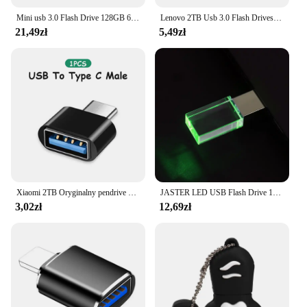
Mini usb 3.0 Flash Drive 128GB 64GB 32GB szybki usb флэш-накопители pamięć Flash USB3.0 Stick mały dysk u.
Lenovo 2TB Usb 3.0 Flash Drives High Speed Metal Pendrive 1TB 512GB 256GB Portable Usb Drive Waterproof Memoria Usb Flash Disk
21,49zł
5,49zł
Xiaomi 2TB Oryginalny pendrive USB 3.0 Szybki pendrive 1TB Metalowa wodoodporna pamięć USB typu C do komputerowych urządzeń pamięci masowej
JASTER LED USB Flash Drive 128GB Blue Memory Stick 64GB For Laptop Pen Drive 32GB Mini Creative Business U Disk Gift 16GB 8GB
3,02zł
12,69zł