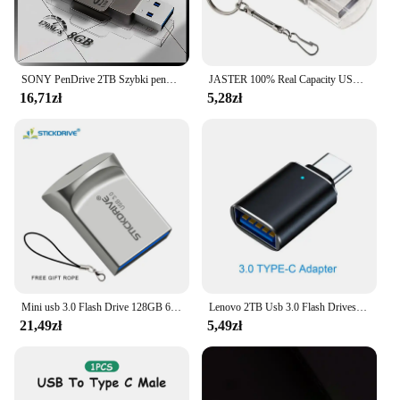
SONY PenDrive 2TB Szybki pendrive USB typu C 1TB Metalowy pendrive 512GB 256GB Przenośny pendrive Memoria USB do telefonu Xiaomi
JASTER 100% Real Capacity USB Flash Drive 128GB Free Key Chain Memory Stick 64GB Mini Metal Pen Drive 32GB 16GB Prezent biznesowy
16,71zł
5,28zł
Mini usb 3.0 Flash Drive 128GB 64GB 32GB szybki usb флэш-накопители pamięć Flash USB3.0 Stick mały dysk u.
Lenovo 2TB Usb 3.0 Flash Drives High Speed Metal Pendrive 1TB 512GB 256GB Portable Usb Drive Waterproof Memoria Usb Flash Disk
21,49zł
5,49zł