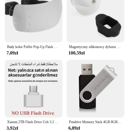
Biały kolor Puffer Pop-Up Flash Miękka osłona dyfuzora do lustrzanki cyfrowej Speedlite Canon Nikon Pentax
Magnetyczny silikonowy dyfuzor światła gumowa kula modułowa lampa błyskowa akcesoria do aparatu fotograficznego Godox Canon Nikon Yongnuo Speedlite
7,09zł
100,59zł
Xiaomi 2TB Flash Drive Usb 3.2 Super High Speed Metal Transfer U Disk Pen Drive 1TB Wodoodporny dysk flash typu C 2024 Nowy
Pendrive Memory Stick 4GB 8GB 16GB 32GB 64GB 2.0 Metal USB Flash Drive Pen Drive 128GB
3,92zł
6,89zł