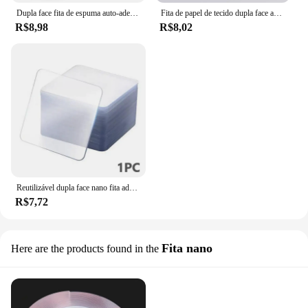
Dupla face fita de espuma auto-adesiva, Super forte carro adesivo especial, 2 faces, impermeável, esponja preta, parede de luz, Cinta
Fita de papel de tecido dupla face auto-adesiva, base de fusão quente, resistência à temperatura, fitas adesivas dupla face
R$8,98
R$8,02
Reutilizável dupla face nano fita adesiva transparente pvc fita adesivos de parede impermeável nano claro dupla face fita fornecimento doméstico
R$7,72
Fita nano
Here are the products found in the