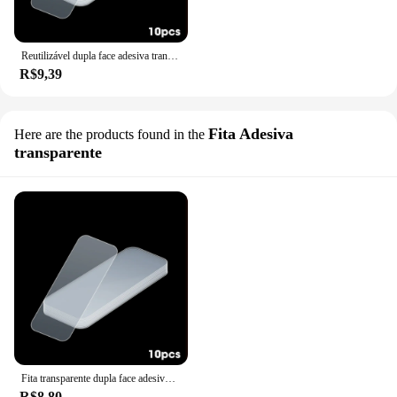
Reutilizável dupla face adesiva transparente PVC fita, adesivos de parede, à prova d'água, nano, clara, dupla face, Home Supply
R$9,39
Fita Adesiva
Here are the products found in the
transparente
Fita transparente dupla face adesivo, adesivos de parede à prova d'água, fita nano dupla face para casa, escritório, banheiro, 200 pcs, 100 pcs, 60 pcs, 10pcs
R$8,80