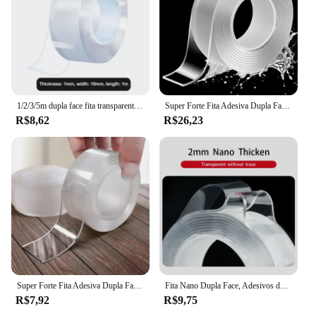
1/2/3/5m dupla face fita transparente nano tracsless adesivo reutilizável impermeável rosto fita limpa produto doméstico
Super Forte Fita Adesiva Dupla Face, Heavy Duty, Cozinha, Banheiro, Impermeável, Adesivo de Parede Reutilizável, Nano Tapes, Dupla Face
R$8,62
R$26,23
Super Forte Fita Adesiva Dupla Face, Heavy Duty, Cozinha, Banheiro, Impermeável, Adesivo de Parede Reutilizável, Nano Tapes, Dupla Face
Fita Nano Dupla Face, Adesivos de Parede, Melhoria Home, Fitas Fortes, Grossa, Dupla Face, Impermeável, 2mm, 3m, 5m, 1m, 2m
R$7,92
R$9,75