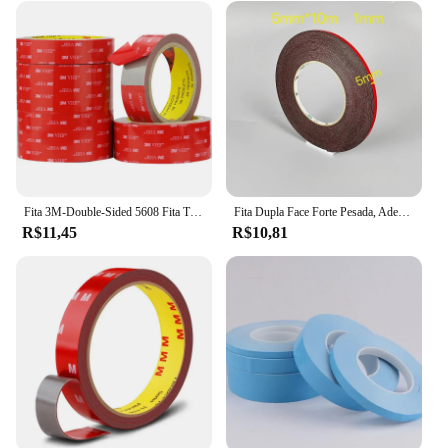
Fita 3M-Double-Sided 5608 Fita Traceless, alta viscosidade, alta temperatura resistente, adesivo de fixação para indústria doméstica, fita 2-Face
Fita Dupla Face Forte Pesada, Adesivo de Espuma Acrílica, 2-Face, Carro, Casa, Interior, Exterior, Decoração, Impermeável, Alta Temperatura, 10m
R$11,45
R$10,81