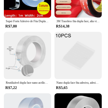
Super Forte Adesivo de Fita Dupla Face Heavy Duty para Cozinha Banheiro Impermeável Adesivo de Parede Reutilizável Nano Tapes Dupla Face
3M Traceless fita dupla face, alta viscosidade, resistente à alta temperatura, adesivo de fixação, carro, interior, duas caras, 5604, VHB
R$7,80
R$14,38
Reutilizável dupla face nano acrílico cola gadget, adesivos selantes, super forte, limpável, duas caras, 3 m A +
Nano dupla face fita adesiva, adesivo de parede impermeável, não-marcação, lavável, auto-adesivo, dupla face, fita forte, fácil armazenamento
R$7,22
R$5,65