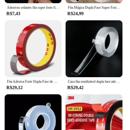
Adesivos selantes fita super forte fita dupla face reutilizável duas faces limpável nano acrílico adesivo gadget cola cozinha
Fita Mágica Dupla Face Super Forte Lavável Gel Auto Colante
R$7,43
R$24,99
Fita Adesiva Forte Dupla Face de Espuma Longa, Etiqueta Especial do Carro, Decoração Interior, Fixação Traceless, Fita Dupla Face, 3 m
Casa fita reutilizável dupla face adesivo para rosto transparente super forte traceless nano cola gadget cinta doble cara
R$29,12
R$29,42