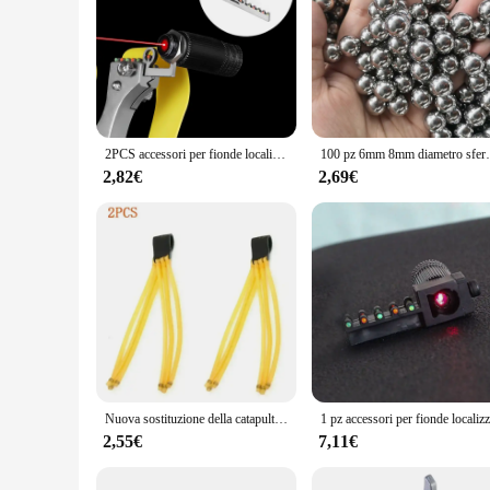
2PCS accessori per fionde localizzatore di strumenti di calibrazione Laser luce Laser a infrarossi obiettivo Laser vista Laser rossa
100 pz 6mm 8mm diametro sfera d'acciaio p
2,82€
2,69€
Nuova sostituzione della catapulta all'aperto potente striscia di elastico elasticità professionale Slingshot elastico accessori per la caccia
2,55€
7,11€