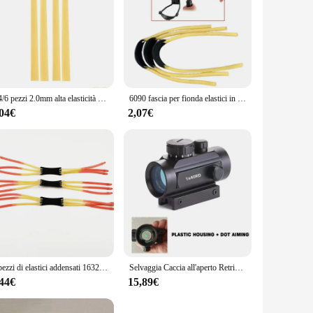
2/4/6 pezzi 2.0mm alta elasticità Slingsshot elastico addensato ad alta precisione lattice elastico fionda caccia accessori
6090 fascia per fionda elastici in lattice catapulta potente tasca da caccia sport all'aria aperta sostituzione elastica
,04€
2,07€
3 pezzi di elastici addensati 1632 incorporati 1745 doppio modello per aumentare il potere della fionda e migliorare il potere della caccia
Selvaggia Caccia all'aperto Retriever Croce Punto rosso Avvistamento Aiuto per tiro Telescopio Catapulta Fionda Mirini laser rossi Retriever
,44€
15,89€