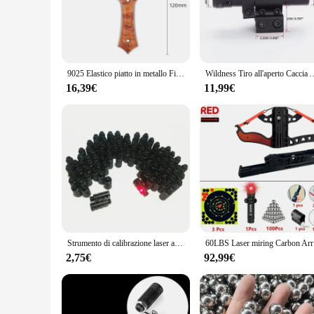
**Advanced Precision for Exterior Projects**
The fionda laser is a pinnacle of precision engineering, des
this laser measuring tool is built to withstand the rigors of
you're a contractor, architect, or a homeowner looking to tac
**Ease of Use and Portability**
9025 Elastico piatto in metallo Fionda ad alta precisione Fionda laser in acciaio inossidabile Accessori per tiro a pressione rapida all'aperto
Wildness Tiro all'aperto Caccia Aiuti Strumento Mirini laser rossi Accessori p
The fionda laser is not just about precision; it's also about 
construction makes it easy to carry, ensuring that you can ta
16,39€
11,99€
and intuitive operation, even for those new to laser measurin
**Versatility and Convenience**
The fionda laser is more than just a tool; it's a versatile co
for both professionals and hobbyists. The laser's advanced t
landscaping. The fionda laser is a testament to the blend of 
Strumento di calibrazione laser a infrarossi, accessori per fionda, localizzatore laser, laser leggero, rosso, blu, mirino, 1 pezzo
60LBS Lase
2,75€
92,99€