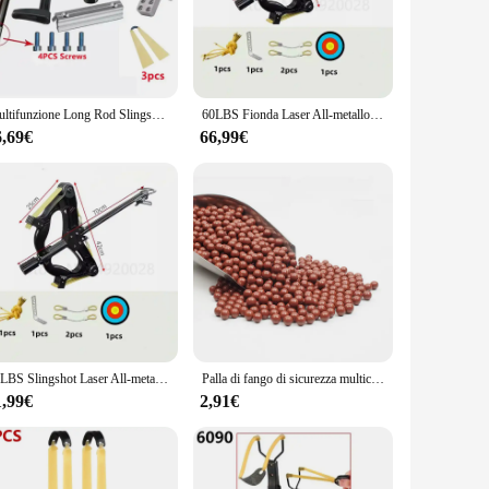
 projects. Crafted from a durable high-grade aluminum alloy,
ing users to achieve precise results every time. Whether
measurements are spot-on.
Multifunzione Long Rod Slingshot caccia arco catapulta Precisional Outdoor Laser miring Shooting Equipment Sling Accessories Set
60LBS Fionda Laser All-metallo Powershot Caccia Sfera d'acciaio Fionda Arco composito Acciaio Mini Arco composto a infrarossi Set
ucing fatigue during prolonged use. The lightweight
dly, with a straightforward interface that allows for quick
6,69€
66,99€
et started right out of the box, making it a convenient choice
ances to setting up precise angles for construction or
ed in exterior projects.
60LBS Slingshot Laser All-metal Powershot Hunting Steel Ball Slingshot Composite Bow Steel Mini Infrared Compound Bow Set
Palla di fango di sicurezza multicolore Fionda Palla in ceramica ultra dura Fionda da caccia all'aperto Palla di fango naturale Allenamento competitivo
1,99€
2,91€