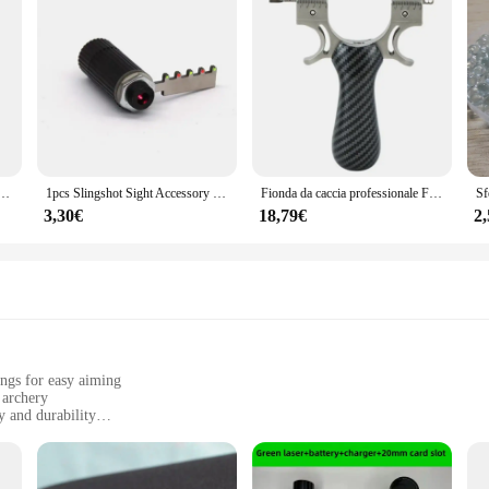
 per fionde portatili Trigger a catapulta Strumenti a catapulta
1pcs Slingshot Sight Accessory Laser Infrared Stainless Steel Six-link Mechanical Sight LED Light Fiber Optic Sight Point
Fionda da caccia professionale Fionda in acciaio inossidabile di grande potenza Giocattolo da gioco da competizione per adulti all'aperto da caccia di alta qualità
3,30€
18,79€
2
ngs for easy aiming
 archery
y and durability
laser and arrows
 archers