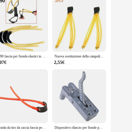
6090 fascia per fionda elastici in lattice catapulta potente tasca da caccia sport all'aria aperta sostituzione elastica
Nuova sostituzione della catapulta all'aperto potente striscia di elastico elasticità professionale Slingshot elastico accessori per la caccia
,07€
2,55€
Fionda da tiro da caccia fascia per tubo in gomma naturale in lattice elastico per fionda all'aperto
Dispositivo rilascio per fionde portatili Trigger a catapulta Strumenti a catapulta