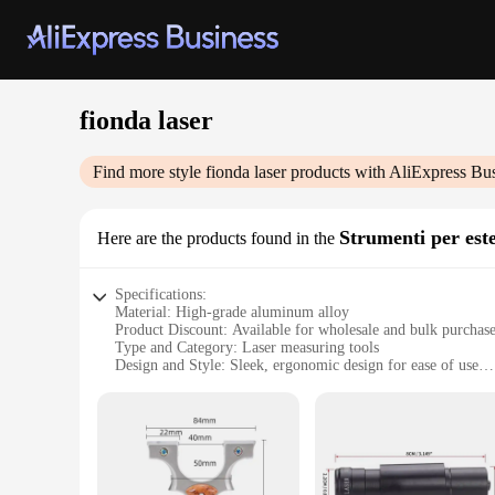
fionda laser
Find more style
fionda laser
products with AliExpress Bu
Strumenti per est
Here are the products found in the
Specifications:
Material: High-grade aluminum alloy
Product Discount: Available for wholesale and bulk purchas
Type and Category: Laser measuring tools
Design and Style: Sleek, ergonomic design for ease of use
Usage and Purpose: Precision measurements for exterior proj
Performance and Property: Advanced laser technology for a
Parts and Accessories: Comes with necessary accessories for
Features:
|Wholesale|Vendors|