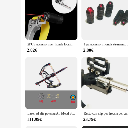
|Wholesale|Vendors|
**Enhanced Precision and Performance**
The fionda laser Archi e frecce set is designed to elevate yo
precise aiming, allowing you to hone your skills and improve
your go-to tool for target practice and competitive archery.
**Versatile and User-Friendly**
The fionda laser Archi e frecce set is not just about perform
2PCS accessori per fionde localizzatore di strumenti di calibrazione Laser luce Laser a infrarossi obiettivo Laser vista Laser rossa
1 pz accessori fionda strumento 
sessions. The complete set includes everything you need, fro
allows for easy transportation, making it an ideal choice for
2,82€
2,80€
**Durable and Reliable**
Crafted with durability in mind, the fionda laser Archi e fre
reliable, even after repeated use. This makes it an excellent
fionda laser Archi e frecce set in top condition for years to 
Laser ad alta potenza All Metal Slingshot sfera in acciaio da caccia ad alta precisione Slingshot Composite Bow Steel Mini Composite Bow Set
Resto con clip 
111,99€
23,79€