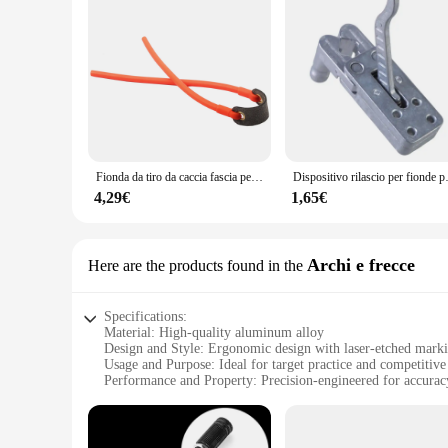
Fionda da tiro da caccia fascia per tubo in gomma naturale in lattice elastico per fionda all'aperto
Dispositivo rilascio
4,29€
1,65€
Archi e frecce
Here are the products found in the
Specifications:
Material: High-quality aluminum alloy
Design and Style: Ergonomic design with laser-etched marki
Usage and Purpose: Ideal for target practice and competitive
Performance and Property: Precision-engineered for accurac
Parts and Accessories: Comes with a complete set of fionda 
Applicable People: Suitable for both beginners and seasoned
Features: