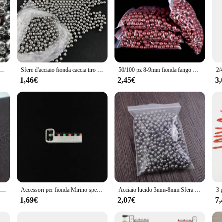
er la caccia professionale fionda cuscinetto arco munizioni fionda pallini accessori
Sfere d'acciaio fionda caccia tiro con l'arco 4mm 5mm 6mm 8mm 9mm 10mm 11mm 12mm acciaio ad alto tenore di carbonio fionda palla catapulta caccia munizioni
50/100 pz 8-9mm fionda fango palla caccia all'aperto e tiro solido palla pratica munizioni fionda accessori per la caccia
1,46€
2,45€
3
1 pz accessori per fionde localizzatore di strumenti di calibrazione Laser luce Laser a infrarossi obiettivo Laser mirino Laser rosso/blu
Accessori per fionda Mirino speciale per fionda Puntamento laser Puntamento orizzontale Cinque puntamenti Puntamento per accessori per fionde
Acciaio lucido 3mm-8mm Sfera d'acciaio Fionda da esterno Caccia Tiro Forte catapulta Sling Shots Accessori da caccia in acciaio al carbonio
1,69€
2,07€
7