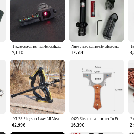
ur archery experience with its state-of-the-art laser technology. The laser-etch
 your accuracy. Whether you're a seasoned archer looking to fine-tune your techn
ance; it's also about user-friendliness. The set's ergonomic design ensures a co
di calibrazione Laser localizzatore luce Laser a infrarossi obiettivo Laser mirino Laser rosso/blu
1 pz accessori per fionde localizzatore di strumenti di calibrazione Laser luce Laser a infrarossi obiettivo Laser mirino Laser rosso/blu
Nuovo arco composito telescopico in metallo HOT Simpleshot Slingshot per Kit da caccia Laser con elastico da tiro di precisione forte all'aperto
m the fionda laser to the arrows, making it a convenient option for both beginn
 competitive archers on the move.
7,11€
12,59€
3
cce set is designed to withstand the rigors of regular use. The precision-engine
 choice for both casual practice and competitive archery events. The set's compo
come.
per freccia per catapulta G5 per fionda laser da esterno - Strumenti di tiro
60LBS Slingshot Laser All Metal High-power Hunting Steel Ball Slingshot Composite Bow Steel Mini Set di archi compositi a infrarossi
9025 Elastico piatto in metallo Fionda ad alta precisione Fionda laser in acciaio inossidabile Accessori per tiro a pressione rapida all'aperto
62,99€
16,39€
2