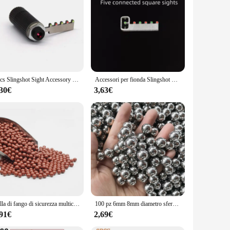
ed markings on the archery set's aluminum alloy body ensure
ique or a beginner seeking to master the basics, this set is
mfortable grip, reducing hand fatigue during extended practice
1pcs Slingshot Sight Accessory Laser Infrared Stainless Steel Six-link Mechanical Sight LED Light Fiber Optic Sight Point
Accessori per fionda Slingshot mirino speciale obiettivo Laser puntamento orizzontale cinque puntini di puntamento per accessori per fionda
ers and seasoned archers. The set's lightweight construction
,30€
3,63€
ered components ensure that the set remains accurate and
nents are easy to maintain, ensuring that you can keep your
Palla di fango di sicurezza multicolore Fionda Palla in ceramica ultra dura Fionda da caccia all'aperto Palla di fango naturale Allenamento competitivo
100 pz 6mm 8mm diametro sfera d'acciaio per la caccia professionale fionda cuscinetto arco munizioni fionda pallini accessori
,91€
2,69€