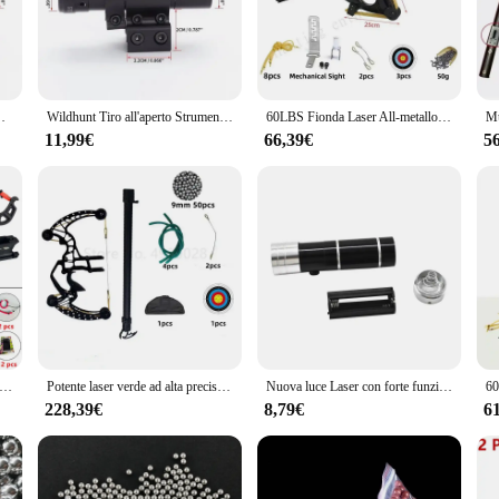
igned to revolutionize the way professionals and DIY enthusiasts tackle exterior
 the job site. Its advanced laser technology ensures accurate measurements, allow
kle a landscaping project, the fionda laser is the tool you need to ensure your 
er fionda Regolabili con supporto Mirini laser catapulta
Wildhunt Tiro all'aperto Strumento di ausili per la caccia Mirini laser rossi Accessori per fionda Regolabili con supporto Mirini laser per catapulta
60LBS Fionda Laser All-metallo Powershot Caccia Sfera d'acciaio Fionda Arco composito Acciaio Mini Arco composto a infrarossi Set
ease of use. Its ergonomic design is tailored to fit comfortably in the hand, red
ke your measurements to any location. The tool is also designed to be user-frien
11,99€
66,39€
5
g tools.
mpanion for any exterior project. It comes with all the necessary accessories to g
echnology allows for measurements in a variety of scenarios, from measuring dist
functionality and convenience, making it an indispensable tool for anyone involv
r miring Carbon Arrow Dual use Compound Bow Multi Strand Rubber Band Pulley Bow caccia all'aperto e tiro fionda
Potente laser verde ad alta precisione mirato alla fionda da tiro a lungo raggio all'aperto 50 colpi da caccia in campeggio
Nuova luce Laser con forte funzione Flash strumenti di caccia accessori per fionda illuminazione forte modalità Multiple disponibili
228,39€
8,79€
6