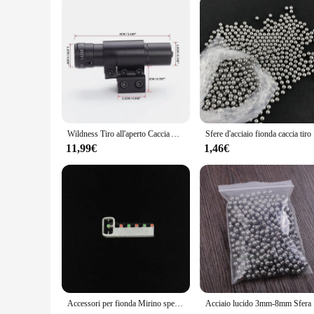
Wildness Tiro all'aperto Caccia Aiuti Strumento Mirini laser rossi Accessori per fionda Regolabili con supporto Mirini laser catapulta
Sfere d'acci
11,99€
1,46€
Accessori per fionda Mirino speciale per fionda Puntamento laser Puntamento orizzontale Cinque puntamenti Puntamento per accessori per fionde
Acciaio luc