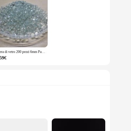
Sfera di vetro 200 pezzi 6mm Palla per fionda Uso potente per il tiro Sfera di vetro solido trasparente Accessori per catapulta da caccia all'aperto
,59€