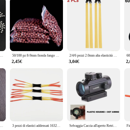
aio fionda caccia tiro con l'arco 4mm 5mm 6mm 8mm 9mm 10mm 11mm 12mm acciaio ad alto tenore di carbonio fionda palla catapulta caccia munizioni
50/100 pz 8-9mm fionda fango palla caccia all'aperto e tiro solido palla pratica munizioni fionda accessori per la caccia
2/4/6 pezzi 2.0mm alta elasticità Slingsshot elastico addensato ad alta precisione lattice elastico fionda caccia accessori
2,45€
3,04€
2
ido 3mm-8mm Sfera d'acciaio Fionda da esterno Caccia Tiro Forte catapulta Sling Shots Accessori da caccia in acciaio al carbonio
3 pezzi di elastici addensati 1632 incorporati 1745 doppio modello per aumentare il potere della fionda e migliorare il potere della caccia
Selvaggia Caccia all'aperto Retriever Croce Punto rosso Avvistamento Aiuto per tiro Telescopio Catapulta Fionda Mirini laser rossi Retriever