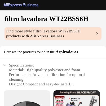
filtro lavadora WT22BSS6H
Find more style
filtro lavadora WT22BSS6H
products with AliExpress Business
Aspiradoras
Here are the products found in the
Specifications:
Material: High-quality polyester and foam
Performance: Advanced filtration for optimal
cleaning
Design: Compact and easy-to-install
Category: Home appliance accessories
Type: Washing machine filter
Quantity: 1 set (2 filters)