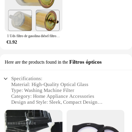
1 Uds filtro de gasolina diésel filtro de combustible Extra grande Universal RV línea de combustible en línea para herramientas de jardín Scooters motocicletas coches
€1.92
Filtros ópticos
Here are the products found in the
Specifications:
Material: High-Quality Optical Glass
Type: Washing Machine Filter
Category: Home Appliance Accessories
Design and Style: Sleek, Compact Design
Usage and Purpose: Improves Washing Machine
Efficiency
Performance and Property: Advanced Optical
Clarity
Parts and Accessories: Includes Filter and Housing