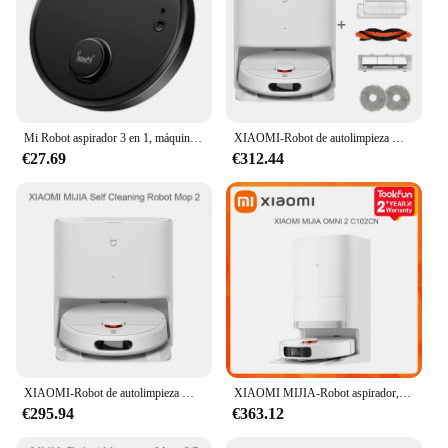
Mi Robot aspirador 3 en 1, máquina de limpieza ultrafina, húmeda y seca, barrido inalámbrico inteligente automático, fregado, electrodoméstico
XIAOMI-Robot de autolimpieza MIJIA 2, mopa de barrido inteligente para el hogar, fregado rotativo de alta velocidad, succión ciclónica de 2023 PA, láser LDS, 5000
€27.69
€312.44
XIAOMI-Robot de autolimpieza MIJIA 2, mopa de barrido inteligente para el hogar, fregado rotativo de alta velocidad, succión ciclónica de 2024 PA, láser LDS, 5000
XIAOMI MIJIA-Robot aspirador, fregona OMNI 2 C102CN, Base inteligente, máquina de eliminación de suciedad para el hogar, recolección de polvo, autolimpieza, 2024
€295.94
€363.12