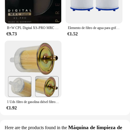
B+W CPL Digital XS-PRO MRC CIR-PL Filtro 49_52_55_58_62_67_72_77_82mm Polarizador/polarizador para cámara Nikon Filtro Sony Canon
Elemento de filtro de agua para grifo, cabezal de ducha con eliminación de cloro, metales pesados, purificador de filtración de baño, suaviza el agua dura, 2-40 unidades
€9.73
€1.52
1 Uds filtro de gasolina diésel filtro de combustible Extra grande Universal RV línea de combustible en línea para herramientas de jardín Scooters motocicletas coches
€1.92
Máquina de limpieza de
Here are the products found in the