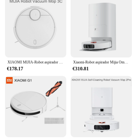
XIAOMI MIJIA-Robot aspirador 3C para el hogar, aspiradora con barrido, lavado, mopa, limpiador de polvo, escaneo LDS, succión ciclónica, mapa inteligente planificado
Xiaomi-Robot aspirador Mijia Omni, aspiradora con Control por aplicación, fregona, Base de secado, recolección de polvo, 2024, Patt4000pa
€178.17
€310.81