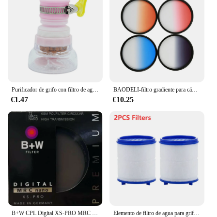
Purificador de grifo con filtro de agua de 6 capas, accesorios de cocina, mezclador, aireador, boquilla de baño, sistema de filtración de agua
BAODELI-filtro gradiente para cámara Canon 77d, Nikon y Sony A6000, accesorio Gris, Naranja, azul, rojo, Nd, 49, 52, 55, 58, 62, 67, 72, 77, 82 Mm
€1.47
€10.25
B+W CPL Digital XS-PRO MRC CIR-PL Filtro 49_52_55_58_62_67_72_77_82mm Polarizador/polarizador para cámara Nikon Filtro Sony Canon
Elemento de filtro de agua para grifo, cabezal de ducha con eliminación de cloro, metales pesados, purificador de filtración de baño, suaviza el agua dura, 2-40 unidades