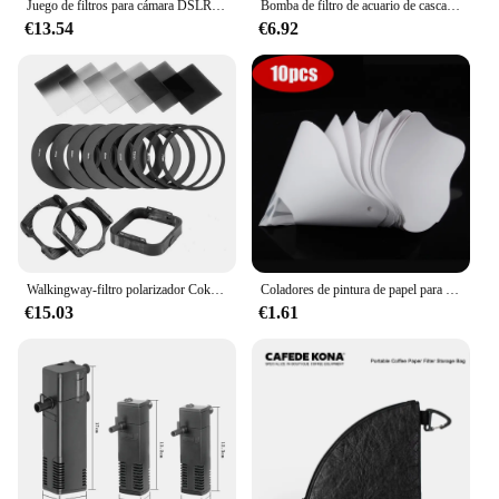
Juego de filtros para cámara DSLR, Kit completo de filtros cuadrados de Color degradado, ND, 24 colores, traje cuadrado para cámara DSLR, 42 en 1
Bomba de filtro de acuario de cascada, tanque de peces de tortuga, bajo nivel de agua, bomba de oxígeno, suministro de reptiles de tortuga, 3W, 200L/H, 220-240V
€13.54
€6.92
Walkingway-filtro polarizador Cokin Serie P, soporte de filtro ND 2, 4, 8, 16, gradiente cuadrado, anillos adaptadores de capó de cámara para DSLR
Coladores de pintura de papel para coche, filtro de papel de malla en aerosol, embudo de filtro purificador, filtros de pintura desechables, colador de papel cónico
€15.03
€1.61