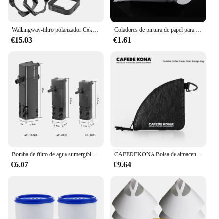
Walkingway-filtro polarizador Cokin Serie P, soporte de filtro ND 2, 4, 8, 16, gradiente cuadrado, anillos adaptadores de capó de cámara para DSLR
Coladores de pintura de papel para coche, filtro de papel de malla en aerosol, embudo de filtro purificador, filtros de pintura desechables, colador de papel cónico
€15.03
€1.61
Bomba de filtro de agua sumergible de bajo nivel, filtro de tanque de tortuga, tanque de peces de acuario, bomba de aumento de oxígeno Vertical, enchufe europeo de 3W
CAFEDEKONA Bolsa de almacenamiento de filtro de papel de café portátil, resistente al agua, ideal para acampar al aire libre, capacidad de almacenamiento de 40-60 hojas
€6.07
€9.64