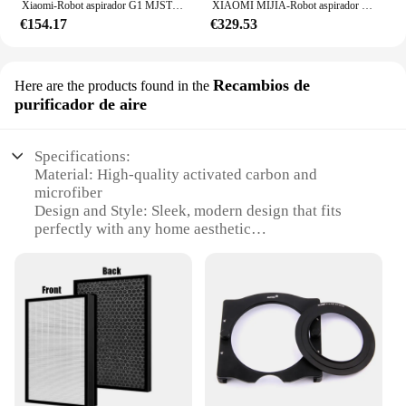
Xiaomi-Robot aspirador G1 MJSTG1 Mi para el hogar, aspiradora multifuncional 2 en 1 de 2024 Pa para limpieza de suelo, novedad de 2200
XIAOMI MIJIA-Robot aspirador autolimpiante 2 Pro, Robot de limpieza inteligente, herramientas de limpieza de 4000PA, eliminación de suciedad, navegación LDS para el hogar
€154.17
€329.53
Recambios de
Here are the products found in the
purificador de aire
Specifications:
Material: High-quality activated carbon and
microfiber
Design and Style: Sleek, modern design that fits
perfectly with any home aesthetic
Usage and Purpose: Enhances air quality by
removing dust, allergens, and odors
Performance and Property: High-efficiency
filtration with a long lifespan
Parts and Accessories: Comes as a complete set,
including easy-to-install replacement filters
Applicable People: Ideal for anyone looking to
improve indoor air quality