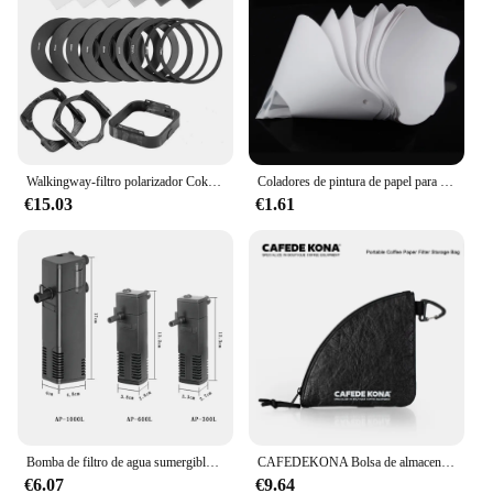
filtro lavadora WT22BSS6H, you can breathe easy
knowing that you're investing in a product that is
not only effective but also durable and easy to
maintain.
Walkingway-filtro polarizador Cokin Serie P, soporte de filtro ND 2, 4, 8, 16, gradiente cuadrado, anillos adaptadores de capó de cámara para DSLR
Coladores de pintura de papel para coche, filtro de papel de malla en aerosol, embudo de filtro purificador, filtros de pintura desechables, colador de papel cónico
€15.03
€1.61
Bomba de filtro de agua sumergible de bajo nivel, filtro de tanque de tortuga, tanque de peces de acuario, bomba de aumento de oxígeno Vertical, enchufe europeo de 3W
CAFEDEKONA Bolsa de almacenamiento de filtro de papel de café portátil, resistente al agua, ideal para acampar al aire libre, capacidad de almacenamiento de 40-60 hojas
€6.07
€9.64