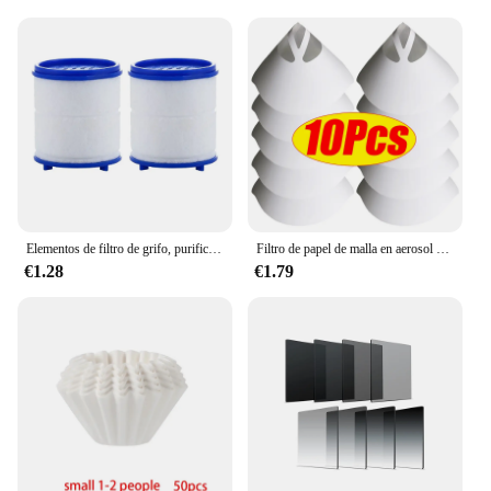
Elementos de filtro de grifo, purificador de agua para ducha, filtración de algodón PP para cocina y baño, elimina cloro, metales pesados
Filtro de papel de malla en aerosol para pintura de coche, embudo de filtrado purificador, Filtro de pintura desechable, herramienta de embudos de papel de Micron cónico, 10-300 piezas
€1.28
€1.79