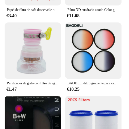
Papel de filtro de café desechable tipo pastel, papel de filtro de lavado a mano, bolsa de filtro de polvo de café por goteo, herramienta Barista, 1-4 porciones
Filtro ND cuadrado a todo Color gris graduado, ND2, ND4, ND8, ND16, filtro de densidad neutra para Cokin P series D5200, D5300, D5500, paquete de 8
€3.40
€11.08
Purificador de grifo con filtro de agua de 6 capas, accesorios de cocina, mezclador, aireador, boquilla de baño, sistema de filtración de agua
BAODELI-filtro gradiente para cámara Canon 77d, Nikon y Sony A6000, accesorio Gris, Naranja, azul, rojo, Nd, 49, 52, 55, 58, 62, 67, 72, 77, 82 Mm
€1.47
€10.25