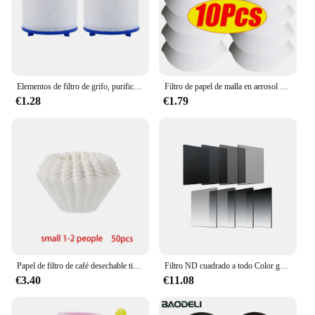
Elementos de filtro de grifo, purificador de agua para ducha, filtración de algodón PP para cocina y baño, elimina cloro, metales pesados
Filtro de papel de malla en aerosol para pintura de coche, embudo de filtrado purificador, Filtro de pintura desechable, herramienta de embudos de papel de Micron cónico, 10-300 piezas
€1.28
€1.79
Papel de filtro de café desechable tipo pastel, papel de filtro de lavado a mano, bolsa de filtro de polvo de café por goteo, herramienta Barista, 1-4 porciones
Filtro ND cuadrado a todo Color gris graduado, ND2, ND4, ND8, ND16, filtro de densidad neutra para Cokin P series D5200, D5300, D5500, paquete de 8
€3.40
€11.08