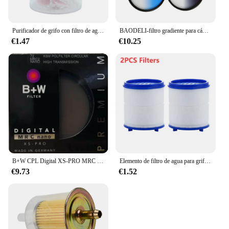
Purificador de grifo con filtro de agua de 6 capas, accesorios de cocina, mezclador, aireador, boquilla de baño, sistema de filtración de agua
BAODELI-filtro gradiente para cámara Canon 77d, Nikon y Sony A6000, accesorio Gris, Naranja, azul, rojo, Nd, 49, 52, 55, 58, 62, 67, 72, 77, 82 Mm
€1.47
€10.25
B+W CPL Digital XS-PRO MRC CIR-PL Filtro 49_52_55_58_62_67_72_77_82mm Polarizador/polarizador para cámara Nikon Filtro Sony Canon
Elemento de filtro de agua para grifo, cabezal de ducha con eliminación de cloro, metales pesados, purificador de filtración de baño, suaviza el agua dura, 2-40 unidades
€9.73
€1.52