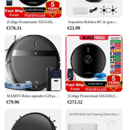
(Código Promocional: AEGG66) Aspiradora Robot LIECTROUX C30B,Navegación de mapas,Partición Inteligente,Aplicación WiFi,Succión 6KPa,Trapeador Mojado Inteligente,Desinfección,Funciona con Alexa y Asistente de Google
Aspiradora Robótica RC de gran succión para el hogar, barredora de suelo inteligente para el hogar, fregona, Robot aspirador en seco y húmedo
€176.31
€21.99
MAMNV-Robot aspirador G20 para múltiples suelos, electrodoméstico, configuración de área restaurada, aplicación inteligente para el hogar, limpieza de alfombras, barredora para mascotas
(Código Promocional:AEGG66) Liectroux X6 LDS Aspiradora Robot, Navegación Láser Lidar, Combo Húmedo & Seco, 6500Pa de Succión, Mapa Multi-Piso, Mopa en Y, Turbo Limpieza de Alfombras, APP Zona No-Go, Área Selectiva
€79.96
€271.52