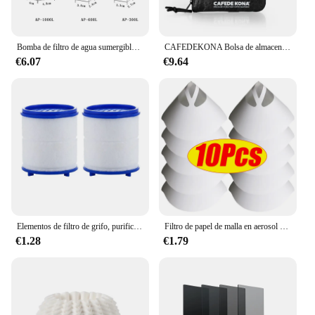
Bomba de filtro de agua sumergible de bajo nivel, filtro de tanque de tortuga, tanque de peces de acuario, bomba de aumento de oxígeno Vertical, enchufe europeo de 3W
CAFEDEKONA Bolsa de almacenamiento de filtro de papel de café portátil, resistente al agua, ideal para acampar al aire libre, capacidad de almacenamiento de 40-60 hojas
€6.07
€9.64
Elementos de filtro de grifo, purificador de agua para ducha, filtración de algodón PP para cocina y baño, elimina cloro, metales pesados
Filtro de papel de malla en aerosol para pintura de coche, embudo de filtrado purificador, Filtro de pintura desechable, herramienta de embudos de papel de Micron cónico, 10-300 piezas
€1.28
€1.79