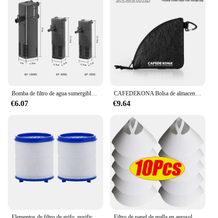
Bomba de filtro de agua sumergible de bajo nivel, filtro de tanque de tortuga, tanque de peces de acuario, bomba de aumento de oxígeno Vertical, enchufe europeo de 3W
CAFEDEKONA Bolsa de almacenamiento de filtro de papel de café portátil, resistente al agua, ideal para acampar al aire libre, capacidad de almacenamiento de 40-60 hojas
€6.07
€9.64
Elementos de filtro de grifo, purificador de agua para ducha, filtración de algodón PP para cocina y baño, elimina cloro, metales pesados
Filtro de papel de malla en aerosol para pintura de coche, embudo de filtrado purificador, Filtro de pintura desechable, herramienta de embudos de papel de Micron cónico, 10-300 piezas