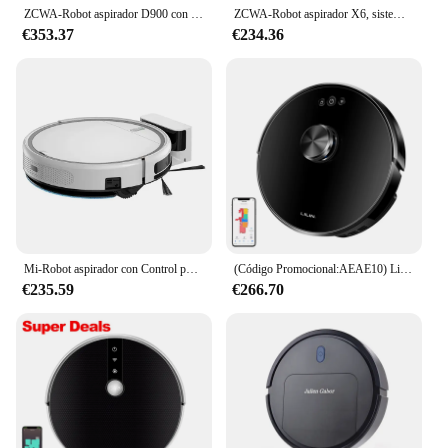
ZCWA-Robot aspirador D900 con muelle vacío automático, succión de 6000PA, limpieza en seco y húmedo personalizada de múltiples pisos
ZCWA-Robot aspirador X6, sistema láser, mapas de múltiples pisos, limpieza de zona, ajuste de área limitada para la limpieza de alfombras del hogar
€353.37
€234.36
Mi-Robot aspirador con Control por voz, aspiradora automática con aplicación, barrido y fregado en húmedo, suelos, filtro HEPA, tanque de agua eléctrico
(Código Promocional:AEAE10) Liectroux-Robot aspirador XR500, navegación láser, succión de 6500pa, mapa de varios pisos, en húmedo en forma de Y fregado, zona personalizada sin aplicación,
€235.59
€266.70