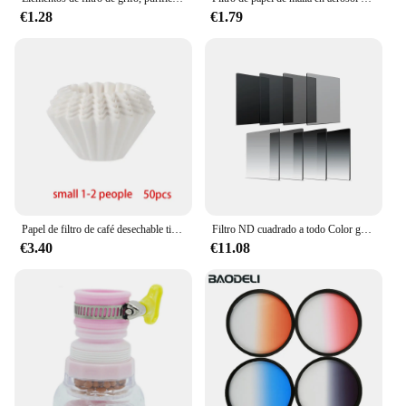
€1.28
€1.79
Papel de filtro de café desechable tipo pastel, papel de filtro de lavado a mano, bolsa de filtro de polvo de café por goteo, herramienta Barista, 1-4 porciones
Filtro ND cuadrado a todo Color gris graduado, ND2, ND4, ND8, ND16, filtro de densidad neutra para Cokin P series D5200, D5300, D5500, paquete de 8
€3.40
€11.08