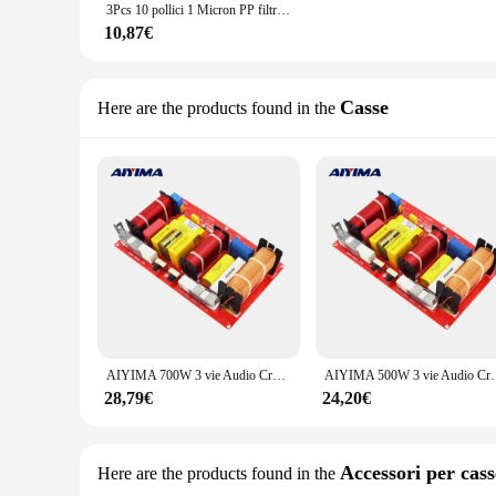
3Pcs 10 pollici 1 Micron PP filtro in cotone depuratore d'acqua sostituzione cartuccia di sedimenti acquario per membrana ad osmosi inversa
10,87€
Casse
Here are the products found in the
AIYIMA 700W 3 vie Audio Crossover Treble Midrange Bass Speaker divisore di frequenza filtri Crossover 6-18 pollici Stage professionale
AIYIMA 500W 3 vie Audio Crossover Treble Midrange Bass 
28,79€
24,20€
Accessori per cass
Here are the products found in the