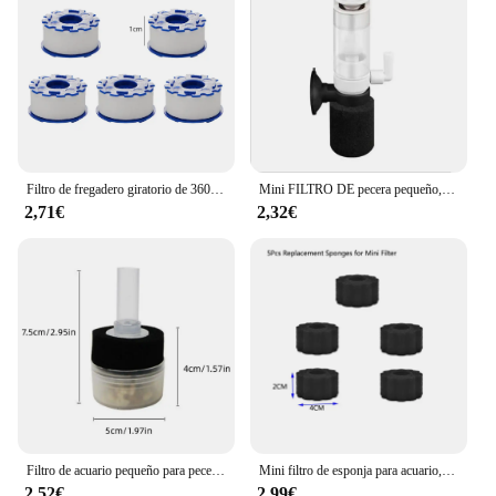
Filtro de fregadero giratorio de 360 grados, purificador de grifo presurizado Universal, Conector de grifo de baño, accesorios de cocina
Mini FILTRO DE pecera pequeño, práctico Filtro de medios, Ultra silencioso, multicapa
2,71€
2,32€
Filtro de acuario pequeño para pecera, bomba de aire para estanque de camarones, filtro de esponja útil, fácil instalación, accesorios de acuario reutilizables, nuevo
Mini filtro de esponja para acuario, bomba de aire para pecera, estanque de camarones, filtro de esponja bioquímica, filtro de filtración para acuario
2,52€
2,99€