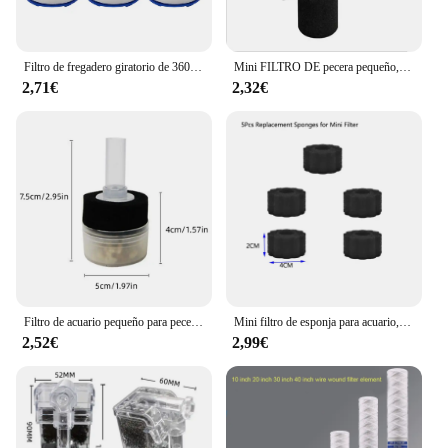
Filtro de fregadero giratorio de 360 grados, purificador de grifo presurizado Universal, Conector de grifo de baño, accesorios de cocina
Mini FILTRO DE pecera pequeño, práctico Filtro de medios, Ultra silencioso, multicapa
2,71€
2,32€
Filtro de acuario pequeño para pecera, bomba de aire para estanque de camarones, filtro de esponja útil, fácil instalación, accesorios de acuario reutilizables, nuevo
Mini filtro de esponja para acuario, bomba de aire para pecera, estanque de camarones, filtro de esponja bioquímica, filtro de filtración para acuario
2,52€
2,99€