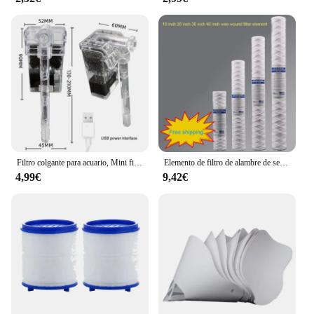
Filtro colgante para acuario, Mini filtro para pecera, interfaz de alimentación USB, flujo de 2,5 W, 250 H/L, adecuado para peceras de menos de 30cm
Elemento de filtro de alambre de sedimento PPF, algodón PP, 10 pulgadas, 20 pulgadas, 30 pulgadas, 40 pulgadas, 1 micrón/5 micrones, 1 piezas/1 lote
4,99€
9,42€