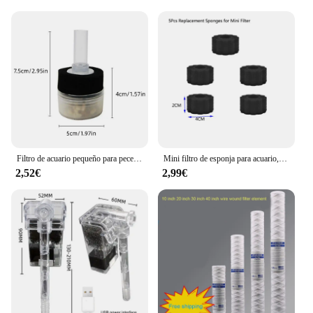
Filtro de acuario pequeño para pecera, bomba de aire para estanque de camarones, filtro de esponja útil, fácil instalación, accesorios de acuario reutilizables, nuevo
Mini filtro de esponja para acuario, bomba de aire para pecera, estanque de camarones, filtro de esponja bioquímica, filtro de filtración para acuario
2,52€
2,99€