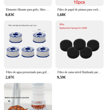
Elemento filtrante para grifo, filtro purificador de agua, elimina el cloro, adaptador de grifo de Metal pesado, filtración de algodón PP para cocina y baño
Filtro de papel de pintura para coche, embudo de filtro de malla en aerosol desechable, embudo de colado cónico, 10x19 cm, 100 micras
0,83€
1,68€
Filtro de agua presurizado para grifo de cocina, purificador de 360 ° a prueba de salpicaduras, extensor de aireador para Baño
Filtro de cama móvil fluidizado para pecera de Acuario, filtro de burbuja Bio Media, esponja para pecera con ventosa, piedra de aire y filtro de esponja
2,07€
9,59€