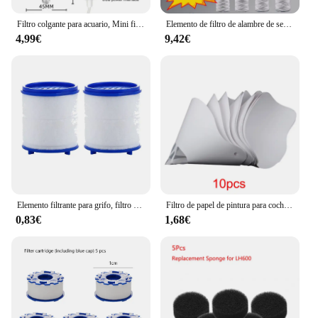
Filtro colgante para acuario, Mini filtro para pecera, interfaz de alimentación USB, flujo de 2,5 W, 250 H/L, adecuado para peceras de menos de 30cm
Elemento de filtro de alambre de sedimento PPF, algodón PP, 10 pulgadas, 20 pulgadas, 30 pulgadas, 40 pulgadas, 1 micrón/5 micrones, 1 piezas/1 lote
4,99€
9,42€
Elemento filtrante para grifo, filtro purificador de agua, elimina el cloro, adaptador de grifo de Metal pesado, filtración de algodón PP para cocina y baño
Filtro de papel de pintura para coche, embudo de filtro de malla en aerosol desechable, embudo de colado cónico, 10x19 cm, 100 micras
0,83€
1,68€