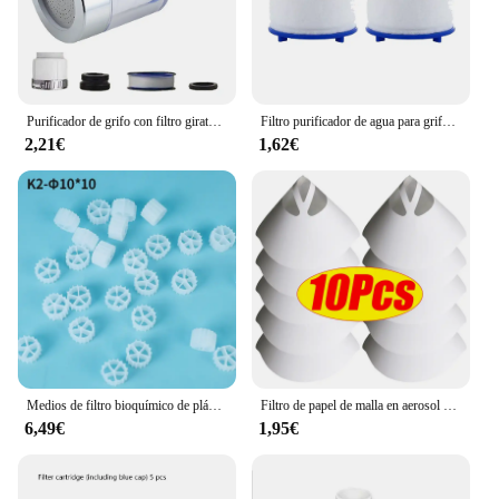
Purificador de grifo con filtro giratorio de 360 °, adaptador de grifo, boquilla de ahorro de agua para ducha, cocina y baño
Filtro purificador de agua para grifo, adaptador de Metal pesado para eliminar el cloro, filtración de algodón PP para cocina y baño
2,21€
1,62€
Medios de filtro bioquímico de plástico para cama móvil, filtración de Acuario, pecera, estanque koi, K1, K2, K3
Filtro de papel de malla en aerosol para pintura de coche, embudo de filtrado purificador, Filtro de pintura desechable, herramienta de embudos de papel de Micron cónico, 10-300 piezas
6,49€
1,95€