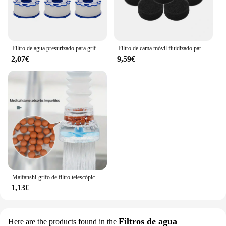
Filtro de agua presurizado para grifo de cocina, purificador de 360 ° a prueba de salpicaduras, extensor de aireador para Baño
Filtro de cama móvil fluidizado para pecera de Acuario, filtro de burbuja Bio Media, esponja para pecera con ventosa, piedra de aire y filtro de esponja
2,07€
9,59€
Maifanshi-grifo de filtro telescópico giratorio de 360 grados, antisalpicaduras, extensible, purificación de agua, herramienta pequeña práctica
1,13€
Filtros de agua
Here are the products found in the