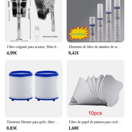
Filtro colgante para acuario, Mini filtro para pecera, interfaz de alimentación USB, flujo de 2,5 W, 250 H/L, adecuado para peceras de menos de 30cm
Elemento de filtro de alambre de sedimento PPF, algodón PP, 10 pulgadas, 20 pulgadas, 30 pulgadas, 40 pulgadas, 1 micrón/5 micrones, 1 piezas/1 lote
4,99€
9,42€
Elemento filtrante para grifo, filtro purificador de agua, elimina el cloro, adaptador de grifo de Metal pesado, filtración de algodón PP para cocina y baño
Filtro de papel de pintura para coche, embudo de filtro de malla en aerosol desechable, embudo de colado cónico, 10x19 cm, 100 micras
0,83€
1,68€