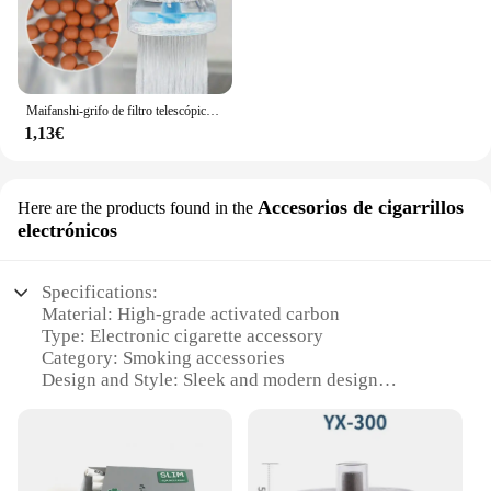
Maifanshi-grifo de filtro telescópico giratorio de 360 grados, antisalpicaduras, extensible, purificación de agua, herramienta pequeña práctica
1,13€
Accesorios de cigarrillos
Here are the products found in the
electrónicos
Specifications:
Material: High-grade activated carbon
Type: Electronic cigarette accessory
Category: Smoking accessories
Design and Style: Sleek and modern design
Usage and Purpose: Enhances vaping experience by
reducing tar and odor
Performance and Property: Efficient filtration with
long-lasting durability
Parts and Accessories: Available in sets for easy