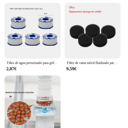
Filtro de agua presurizado para grifo de cocina, purificador de 360 ° a prueba de salpicaduras, extensor de aireador para Baño
Filtro de cama móvil fluidizado para pecera de Acuario, filtro de burbuja Bio Media, esponja para pecera con ventosa, piedra de aire y filtro de esponja
2,07€
9,59€