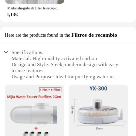
Maifanshi-grifo de filtro telescópico giratorio de 360 grados, antisalpicaduras, extensible, purificación de agua, herramienta pequeña práctica
1,13€
Filtros de recambio
Here are the products found in the
Specifications:
Material: High-quality activated carbon
Design and Style: Sleek, modern design with easy-
to-use features
Usage and Purpose: Ideal for purifying water in
households and commercial settings
Performance and Property: Advanced filtration
technology ensures clean, safe drinking water
Parts and Accessories: Available in sets for
comprehensive filtration solutions
Applicable Scenario: Suitable for various water
filtration needs, from small households to large-
scale operations