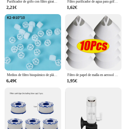
Purificador de grifo con filtro giratorio de 360 °, adaptador de grifo, boquilla de ahorro de agua para ducha, cocina y baño
Filtro purificador de agua para grifo, adaptador de Metal pesado para eliminar el cloro, filtración de algodón PP para cocina y baño
2,21€
1,62€
Medios de filtro bioquímico de plástico para cama móvil, filtración de Acuario, pecera, estanque koi, K1, K2, K3
Filtro de papel de malla en aerosol para pintura de coche, embudo de filtrado purificador, Filtro de pintura desechable, herramienta de embudos de papel de Micron cónico, 10-300 piezas
6,49€
1,95€