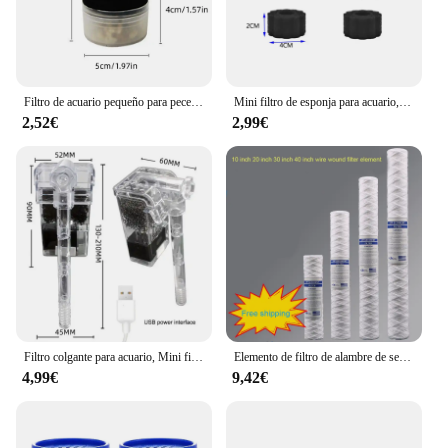
Filtro de acuario pequeño para pecera, bomba de aire para estanque de camarones, filtro de esponja útil, fácil instalación, accesorios de acuario reutilizables, nuevo
Mini filtro de esponja para acuario, bomba de aire para pecera, estanque de camarones, filtro de esponja bioquímica, filtro de filtración para acuario
2,52€
2,99€
Filtro colgante para acuario, Mini filtro para pecera, interfaz de alimentación USB, flujo de 2,5 W, 250 H/L, adecuado para peceras de menos de 30cm
Elemento de filtro de alambre de sedimento PPF, algodón PP, 10 pulgadas, 20 pulgadas, 30 pulgadas, 40 pulgadas, 1 micrón/5 micrones, 1 piezas/1 lote
4,99€
9,42€