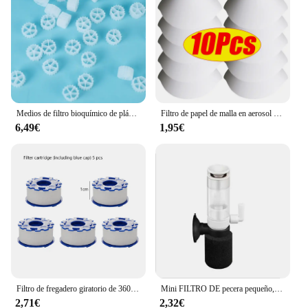
Medios de filtro bioquímico de plástico para cama móvil, filtración de Acuario, pecera, estanque koi, K1, K2, K3
Filtro de papel de malla en aerosol para pintura de coche, embudo de filtrado purificador, Filtro de pintura desechable, herramienta de embudos de papel de Micron cónico, 10-300 piezas
6,49€
1,95€
Filtro de fregadero giratorio de 360 grados, purificador de grifo presurizado Universal, Conector de grifo de baño, accesorios de cocina
Mini FILTRO DE pecera pequeño, práctico Filtro de medios, Ultra silencioso, multicapa
2,71€
2,32€