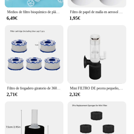
Medios de filtro bioquímico de plástico para cama móvil, filtración de Acuario, pecera, estanque koi, K1, K2, K3
Filtro de papel de malla en aerosol para pintura de coche, embudo de filtrado purificador, Filtro de pintura desechable, herramienta de embudos de papel de Micron cónico, 10-300 piezas
6,49€
1,95€
Filtro de fregadero giratorio de 360 grados, purificador de grifo presurizado Universal, Conector de grifo de baño, accesorios de cocina
Mini FILTRO DE pecera pequeño, práctico Filtro de medios, Ultra silencioso, multicapa
2,71€
2,32€