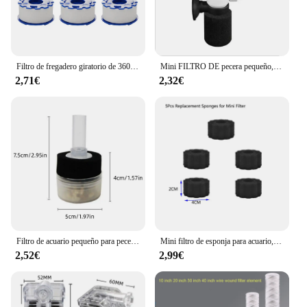
Filtro de fregadero giratorio de 360 grados, purificador de grifo presurizado Universal, Conector de grifo de baño, accesorios de cocina
Mini FILTRO DE pecera pequeño, práctico Filtro de medios, Ultra silencioso, multicapa
2,71€
2,32€
Filtro de acuario pequeño para pecera, bomba de aire para estanque de camarones, filtro de esponja útil, fácil instalación, accesorios de acuario reutilizables, nuevo
Mini filtro de esponja para acuario, bomba de aire para pecera, estanque de camarones, filtro de esponja bioquímica, filtro de filtración para acuario
2,52€
2,99€