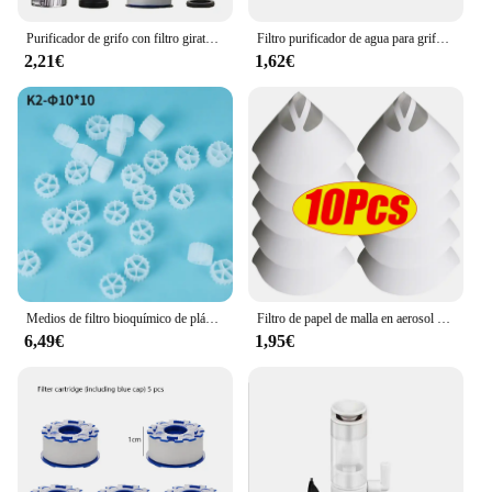
Purificador de grifo con filtro giratorio de 360 °, adaptador de grifo, boquilla de ahorro de agua para ducha, cocina y baño
Filtro purificador de agua para grifo, adaptador de Metal pesado para eliminar el cloro, filtración de algodón PP para cocina y baño
2,21€
1,62€
Medios de filtro bioquímico de plástico para cama móvil, filtración de Acuario, pecera, estanque koi, K1, K2, K3
Filtro de papel de malla en aerosol para pintura de coche, embudo de filtrado purificador, Filtro de pintura desechable, herramienta de embudos de papel de Micron cónico, 10-300 piezas
6,49€
1,95€