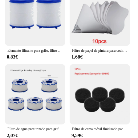
Elemento filtrante para grifo, filtro purificador de agua, elimina el cloro, adaptador de grifo de Metal pesado, filtración de algodón PP para cocina y baño
Filtro de papel de pintura para coche, embudo de filtro de malla en aerosol desechable, embudo de colado cónico, 10x19 cm, 100 micras
0,83€
1,68€
Filtro de agua presurizado para grifo de cocina, purificador de 360 ° a prueba de salpicaduras, extensor de aireador para Baño
Filtro de cama móvil fluidizado para pecera de Acuario, filtro de burbuja Bio Media, esponja para pecera con ventosa, piedra de aire y filtro de esponja
2,07€
9,59€