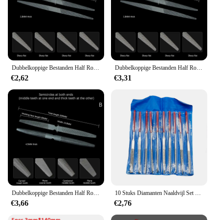
Dubbelkoppige Bestanden Half Rond Vijlen Met De Hand Bestand Scherp Plat Bestand Vormgeven Polijsten Voor Het Maken Van Een Half-Ronde Wax Vormingsbestand
Dubbelkoppige Bestanden Half Rond Vijlen Met De Hand Bestand Scherp Plat Bestand Vormgeven Polijsten Voor Het Maken Van Een Half-Ronde Wax Vormingsbestand
€2,62
€3,31
Dubbelkoppige Bestanden Half Rond Vijlen Met De Hand Bestand Scherp Plat Bestand Vormgeven Polijsten Voor Het Maken Van Een Half-Ronde Wax Vormingsbestand
10 Stuks Diamanten Naaldvijl Set Voor Sieraden Naald Metaal Hout Keramisch Glas Steen Diy Handsnijwerk 140Mm Diamant Polijstvijl
€3,66
€2,76