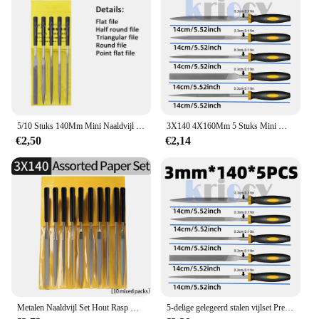
5/10 Stuks 140Mm Mini Naaldvijl Set Diy Hout Rasp Vijl Naald Sieraden Polijsten Snijwerk Diamantvijl Handig Gereedschap Keramische Ambachten
3X140 4X160Mm 5 Stuks Mini Metalen Rasp Naaldvijlen Set Houtsnijwerk Gereedschap Voor Stalen Rasp Naaldvijl Houtbewerking Handvijl Gereedschap
€2,50
€2,14
Metalen Naaldvijl Set Hout Rasp Metal Polishin Hand Filetools Stalen Rasp Needl Filin Voor Metaal Las Steen Hout Carvin Handgereedschap
5-delige gelegeerd stalen vijlset Precisie ronde halfronde platte vierkante driehoekige handvijlen Stalen rasp naaldvijlen Houtbewerkingsvijl