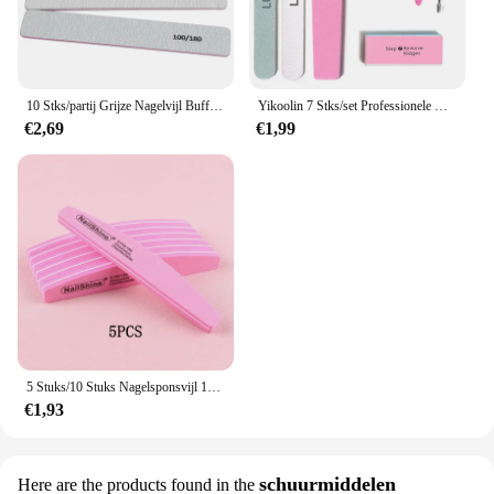
10 Stks/partij Grijze Nagelvijl Buffer 100/180 Vierkante Rechte Limoen Een Ongle Manicure Schuren Vijlen Uv Gel Polish Remover Nagelverzorging Tool
Yikoolin 7 Stks/set Professionele Nagelvijlen Manicure Sets Polijsten Schuurbuffer Bestanden Buffer Schuurgereedschap Reinigingsborstel
€2,69
€1,99
5 Stuks/10 Stuks Nagelsponsvijl 100/180 Grit Dubbelzijdig Schuurpapier Schuim Emery Board Polijstmachine Buffer Maan Ontwerp
€1,93
schuurmiddelen
Here are the products found in the