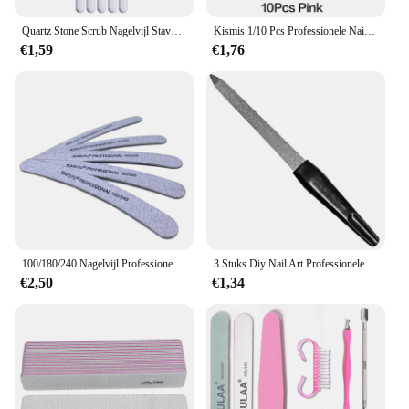
Quartz Stone Scrub Nagelvijl Staven Cuticle Remover Dode Huid Remover Perfect cadeau Lichtgewicht Draagbaar Handig gebruik Manicure Gereedschap
Kismis 1/10 Pcs Professionele Nail Art Polijsten Schuurbuffer Blok Slijpen Polish Blokkeerbestand Pedicure Manicure Toolkits
€1,59
€1,76
100/180/240 Nagelvijl Professionele 10 Stks/partij Draagbare Manicure Pedicure Alle Uv Gel Banaan Grey Pilniczek Doen Paznokci Wegwerp
3 Stuks Diy Nail Art Professionele Nagelvijl Metalen Nagelvijl Dubbelzijdig Hoge Kwaliteit Nagelvijl Manicure Pedicure Schoonheid Gereedschap
€2,50
€1,34