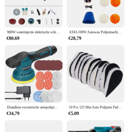
900W waterinjectie elektrische schijfpolijstmachine voor marmer graniet auto waxen en renovatie - professioneel polijstgereedschap
AT43-100W Autowas Polijstmachine Polijstmachine Mini Draadloze Draagbare Polijstmachine USB Oplaadbare Polijstmachine
€80,69
€28,79
Draadloze excentrische autopolijstmachine 8 versnellingen met snelheden Verstelbare elektrische autopolijstmachine Metaal waxen Houtslijpen
10 Pcs 125 Mm Auto Polijsten Pad 5 Inch Inch Polish Waxen Pads Wol Polijstmachine Bonnet Auto Paint Care Wol polijsten Pad
€34,79
€5,09