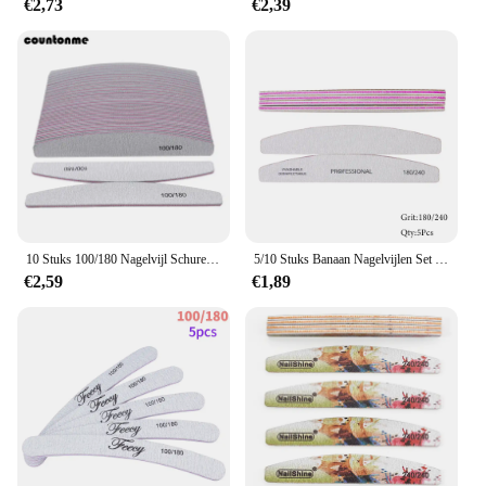
€2,73
€2,39
10 Stuks 100/180 Nagelvijl Schuren Polijsten Buffer Blok Uv Gel Nagelpolijstmachine Manicure Pedicure Gereedschap Nagelverzorging gereedschap Grijs Boot
5/10 Stuks Banaan Nagelvijlen Set 180/240 Grit Schuurpapier Schuren Nagels Buffer Bestand Professionele Supply manicure Accessoires En Tool
€2,59
€1,89