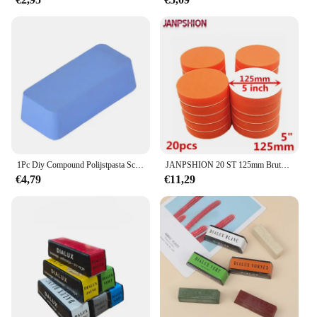
who require a reliable and efficient sharpening and
polishing solution. The ease of use and the variety
of waxes included in the set make it an attractive
option for both novices and experienced users,
ensuring that you have the right tool for every task.
1Pc Diy Compound Polijstpasta Schuurpasta Metalen Polijsten Waspasta Chroom Groen Oxide Slijppasta Van Hoge Kwaliteit
JANPSHION 20 ST 125mm Bruto Polijsten Buffing Pads 5 "platte spons Auto Polijstmachine Schoon waxen Auto verf onderhoud care
€4,79
€11,29