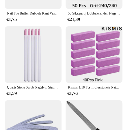
Nail File Buffer Dubbele Kant Van De Nagelvijl Buffer 100/180 Trimmer Lime Buffer In De Nail Art Ongle Nail art Tool
50 Stks/partij Dubbele Zijden Nagelvijl Professionele Sterke Dikke Afdrukken Halve Maand Acryl Bestanden Polijsten Manicure Tools Groothandel
€1,75
€21,39
Quartz Stone Scrub Nagelvijl Staven Cuticle Remover Dode Huid Remover Perfect cadeau Lichtgewicht Draagbaar Handig gebruik Manicure Gereedschap
Kismis 1/10 Pcs Professionele Nail Art Polijsten Schuurbuffer Blok Slijpen Polish Blokkeerbestand Pedicure Manicure Toolkits
€1,59
€1,76