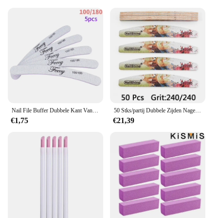
Nail File Buffer Dubbele Kant Van De Nagelvijl Buffer 100/180 Trimmer Lime Buffer In De Nail Art Ongle Nail art Tool
50 Stks/partij Dubbele Zijden Nagelvijl Professionele Sterke Dikke Afdrukken Halve Maand Acryl Bestanden Polijsten Manicure Tools Groothandel
€1,75
€21,39