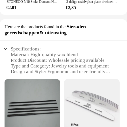
STONEGO 5/10 Stuks Diamant Naaldvijl Set DIY Houtrasp Naald Sieraden Polijsten Graveren Diamant Bestand Handige keramische Craft Tool
3-delige naaldvijlset platte driehoek ronde vijl voor het polijsten van metaal steen glas keramiek houtsnijwerk ambachtelijke vijlen handgereedschap
€2,01
€2,35
Sieraden
Here are the products found in the
gereedschappen& uitrusting
Specifications:
Material: High-quality wax blend
Product Discount: Wholesale pricing available
Type and Category: Jewelry tools and equipment
Design and Style: Ergonomic and user-friendly
Usage and Purpose: Ideal for filing and polishing
jewelry
Typical Adaptive Scenario: Professional jewelry
workshops and hobbyists
Shape or Size or Weight or Quantity: Comes in sets
for diverse needs
Features:
**Precision Craftsmanship for Jewelry