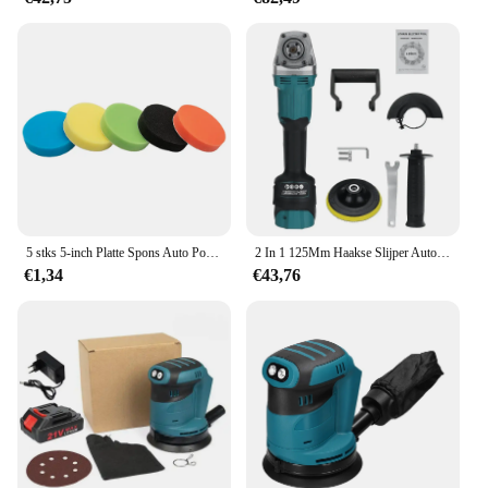
5 stks 5-inch Platte Spons Auto Polijstmachine Waxen Pads Buffing Kit Voor Boot Auto Polish Buffer Boor Wiel polijsten Verwijdert Krassen
2 In 1 125Mm Haakse Slijper Auto Polijstmachine Borstelloze Oplaadbare Variabele Snelheid Auto Waxen Polijstmachine Voor Makita Batterij
€1,34
€43,76