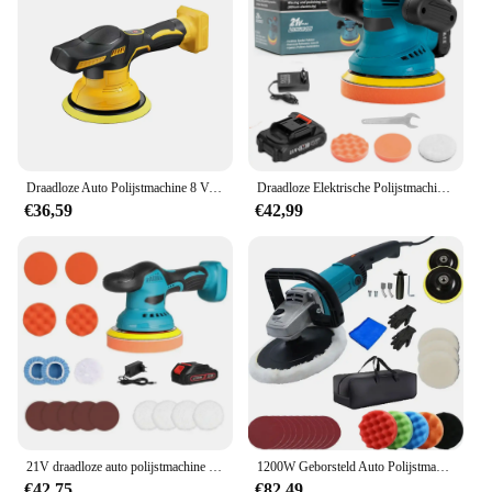
Draadloze Auto Polijstmachine 8 Versnellingen Verstelbare Auto Elektrische Waxen Schuren Afdichting Glazuur Tool Fit Makita/Dewalt/Milwaukee 20 V Batterij
Draadloze Elektrische Polijstmachine 480W 2800Rpm Auto Multifunctionele Auto Polijsten Auto Waxen Roterend Gereedschap Voor Makita 18V Batterij
€36,59
€42,99
21V draadloze auto polijstmachine 6 Tandwielen 380W elektrische polijsten waxen machine voor het repareren van krassen Draadloze schuurmachines Pools gereedschap
1200W Geborsteld Auto Polijstmachine Polijstmachine Met Variabele Snelheid 7Inch Met 6 Variabele Snelheden Polijstmachine
€42,75
€82,49