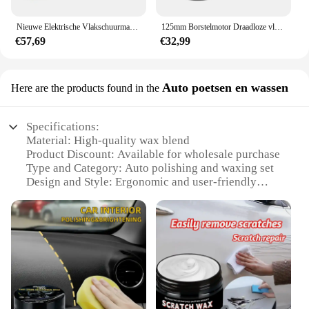
Nieuwe Elektrische Vlakschuurmachine Borstelmotor Houtslijper Polijstmachine voor 21V Makita Batterij Waxen Slijpen Schuren Polijstmachine
125mm Borstelmotor Draadloze vlakschuurmachine Houtslijpmachine Hout Metaal Waxen Polijsten Slijpmachine voor Makita 18V Batterij Gereedschap
€57,69
€32,99
Auto poetsen en wassen
Here are the products found in the
Specifications:
Material: High-quality wax blend
Product Discount: Available for wholesale purchase
Type and Category: Auto polishing and waxing set
Design and Style: Ergonomic and user-friendly
Usage and Purpose: Enhances vehicle shine and
protection
Typical Adaptive Scenario: Ideal for car enthusiasts
and professional detailers
Shape or Size or Weight or Quantity:
Comprehensive set with multiple tools
Features:
**Unmatched Shine and Protection**