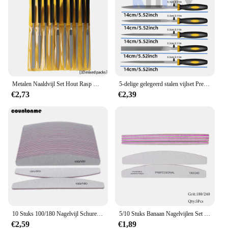
Metalen Naaldvijl Set Hout Rasp Metal Polishin Hand Filetools Stalen Rasp Needl Filin Voor Metaal Las Steen Hout Carvin Handgereedschap
5-delige gelegeerd stalen vijlset Precisie ronde halfronde platte vierkante driehoekige handvijlen Stalen rasp naaldvijlen Houtbewerkingsvijl
€2,73
€2,39
10 Stuks 100/180 Nagelvijl Schuren Polijsten Buffer Blok Uv Gel Nagelpolijstmachine Manicure Pedicure Gereedschap Nagelverzorging gereedschap Grijs Boot
5/10 Stuks Banaan Nagelvijlen Set 180/240 Grit Schuurpapier Schuren Nagels Buffer Bestand Professionele Supply manicure Accessoires En Tool
€2,59
€1,89