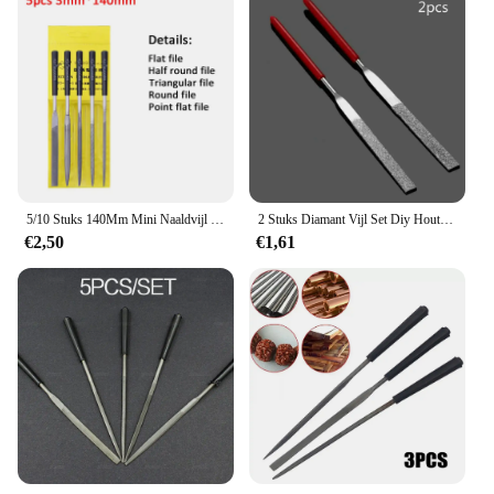
5/10 Stuks 140Mm Mini Naaldvijl Set Diy Hout Rasp Vijl Naald Sieraden Polijsten Snijwerk Diamantvijl Handig Gereedschap Keramische Ambachten
2 Stuks Diamant Vijl Set Diy Hout Rasp Vijl Naald Sieraden Polijsten Gereedschap Metalen Steen Slijpen Platte Diamant Naaldvijl
€2,50
€1,61