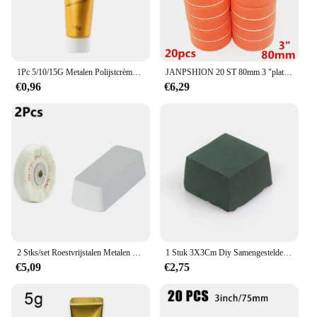
1Pc 5/10/15G Metalen Polijstcrème Multifunctionele Reinigingscrème Roestverwijderaar Polijstwas Voor Metalen Keramisch Hout Auto-Industrie
JANPSHION 20 ST 80mm 3 "platte spons Bruto Polijsten Buffing Pad Kit voor Auto Polijstmachine Schoon waxen Auto verf onderhoud zorg
€0,96
€6,29
2 Stks/set Roestvrijstalen Metalen Polijstwas Duurzaam Polijsten Wol/Doek Wiel Groen Zwart Wit Oppervlak Vaste Polijstpasta
1 Stuk 3X3Cm Diy Samengestelde Groene Polijstpasta Schuurpasta Metalen Polijsten Waspasta Chroom Groen Oxide Slijppasta 30G
€5,09
€2,75