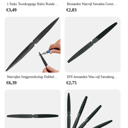
1 Stuks Tweekoppige Halve Ronde Vijlen Professionele Puntige Platte Vijlen Grove Tand Sieraden Was Vormgeven Bestanden Handsnijgereedschap
Bestanden Waxvijl Sieraden Gereedschap Zwart Inch Medium Kunststoffen Staal Wax Modellen Houtsnijwerk Dubbelzijdig Halfrond Mm
€3,49
€2,83
Waxvijlen Snijgereedschap Dubbelzijdig draagbaar sterkt staal voor het gieten van sieraden
DIY-bestanden Wax-vijl Sieradengereedschap Zwart Medium pc Kunststoffen Staalwasmodellen Carving Grof DIY-vijlen Halfrond
€6,39
€2,75