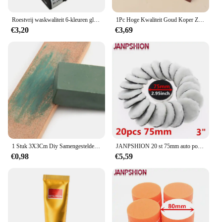
Roestvrij waskwaliteit 6-kleuren glans met blok koper gouden sieraden massief polijstgereedschap polijsten zilveren was
1Pc Hoge Kwaliteit Goud Koper Zilver Sieraden Polijsten Wax Roestvrij Staal Massief Was Blok Glans Met Fijn Polijstgereedschap
€3,20
€3,69
1 Stuk 3X3Cm Diy Samengestelde Groene Polijstpasta Schuurpasta Metalen Polijsten Waspasta Chroom Groen Oxide Slijppasta 30G
JANPSHION 20 st 75mm auto polijsten pad 3 "inch polish waxen pads Wol Polijstmachine Bonnet Voor autolak Care
€0,98
€5,59