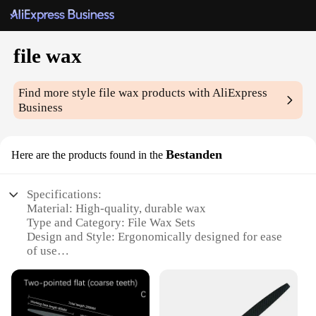
file wax
Find more style
file wax
products with AliExpress
Business
Bestanden
Here are the products found in the
Specifications:
Material: High-quality, durable wax
Type and Category: File Wax Sets
Design and Style: Ergonomically designed for ease
of use
Usage and Purpose: Ideal for polishing and buffing
various surfaces
Performance and Property: Provides a smooth finish
with minimal effort