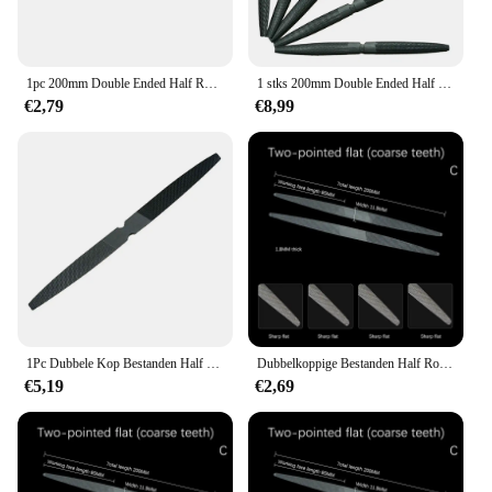
1pc 200mm Double Ended Half Ronde Wax Bestand Sieraden Tool Voor Carving En Filing Modellen Carving DIY Handgereedschap staal Hardware Deel
1 stks 200mm Double Ended Half Ronde Wax Bestand Sieraden Tool Of Indienen En Reinigen Wax Modellen Kunststoffen Hout materialen Handje
€2,79
€8,99
1Pc Dubbele Kop Bestanden Half Rond Bestand Bestand Platte Vijl Voor Het Vormgeven Van Carving Archiveren Half-Ronde Wax Vormgeven Bestand Handgereedschap
Dubbelkoppige Bestanden Half Rond Vijlen Met De Hand Bestand Scherp Plat Bestand Vormgeven Polijsten Voor Het Maken Van Een Half-Ronde Wax Vormingsbestand
€5,19
€2,69