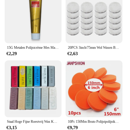
15G Metalen Polijstcrème Mes Machine Polijsten Wax Spiegel Roestvrij Staal Keramische Horloge Polijstpasta Roestverwijderaar
20PCS 3inch/75mm Wol Waxen Buffing Polijsten Pad Mutsen Schuren Auto Buffer Plaat Polish Waxen pads Voor Autolak Zorg
€2,29
€2,63
Staal Hoge Fijne Roestvrij Wax Kwaliteit 6 Kleuren Glans Met Blok Koper Goud Sieraden Effen Polijstgereedschap Polijsten Zilver Wax
10Pc 150Mm Bruto Polijstpolijstkussens 6 "Platte Spons Auto Polijstmachine Schoon Waxen Autolak Onderhoud
€3,15
€9,79