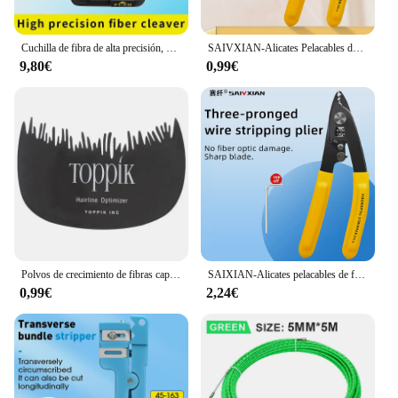
Cuchilla de fibra de alta precisión, cuchillo de corte de Cable de fibra óptica FTTT, cortador de 16 hojas de superficie, color negro S-6C
SAIVXIAN-Alicates Pelacables de fibra óptica de tres puertos, CFS-3, pelacables para herramientas FTTH
9,80€
0,99€
Polvos de crecimiento de fibras capilares para hombres, aplicador de queratina, bomba de pulverización de fibra de construcción de cabello, herramienta de belleza para el crecimiento del cabello
SAIXIAN-Alicates pelacables de fibra óptica de tres puertos, pelacables para herramientas FTTH, pelacables de tijera, cuchillo de corte
0,99€
2,24€