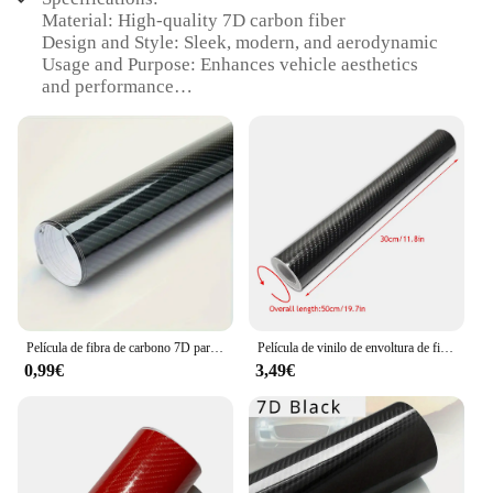
Material: High-quality 7D carbon fiber
Design and Style: Sleek, modern, and aerodynamic
Usage and Purpose: Enhances vehicle aesthetics
and performance
Typical Adaptive Scenario: Universal fit for various
car models
Shape or Size or Weight or Quantity: Pre-cut, easy-
to-apply sets
Performance and Property: Lightweight, durable,
and resistant to wear and tear
Features:
|Wholesale|
**Unmatched Aesthetics and Performance**
Película de fibra de carbono 7D para coche, pegatinas de moldura Interior de cuero PU, relleno de huecos, tira embellecedora trenzada DIY, Pegatina autoadhesiva Universal
Película de vinilo de envoltura de fibra de carbono 7D para motocicleta, pegatinas y calcomanías para tableta, accesorios para automóviles, estilo de coche, alto brillo, 150/50x30CM
0,99€
3,49€
Upgrade your vehicle's appearance with the fibra
carbono 7d Etiquetas de coche, a set of premium-
grade carbon fiber decals designed to elevate your
car's visual appeal. The 7D carbon fiber material not
only adds a luxurious touch but also enhances the
aerodynamics of your vehicle, reducing drag and