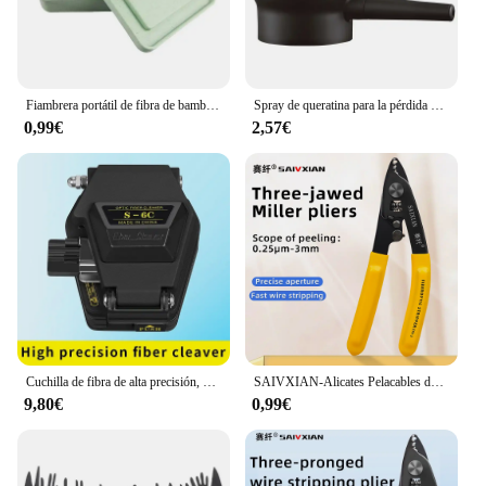
Fiambrera portátil de fibra de bambú, fiambrera para pan, contenedores sellables, 1 piezas
Spray de queratina para la pérdida del cabello, polvos de crecimiento instantáneo, mejor corrector, 27,5g
0,99€
2,57€
Cuchilla de fibra de alta precisión, cuchillo de corte de Cable de fibra óptica FTTT, cortador de 16 hojas de superficie, color negro S-6C
SAIVXIAN-Alicates Pelacables de fibra óptica de tres puertos, CFS-3, pelacables para herramientas FTTH
9,80€
0,99€