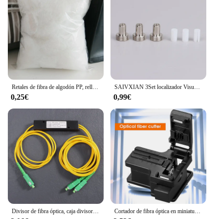
Retales de fibra de algodón PP, relleno de almohada DIY, juguetes de muñeca, PUF de sofá, artesanía rellena de poliéster, Stoffen, 50g
SAIVXIAN 3Set localizador Visual de fallos de fibra óptica de alta calidad tubo de cerámica y accesorios de piezas de repuesto de cabezal de Metal
0,25€
0,99€
Divisor de fibra óptica, caja divisora cónica de 1 a 2 FTTH, accesorios de computadora SC/APC
Cortador de fibra óptica en miniatura, herramienta automática de retorno FTTH, conexión en frío, cuchilla de fibra, Material plástico, AUA-X01