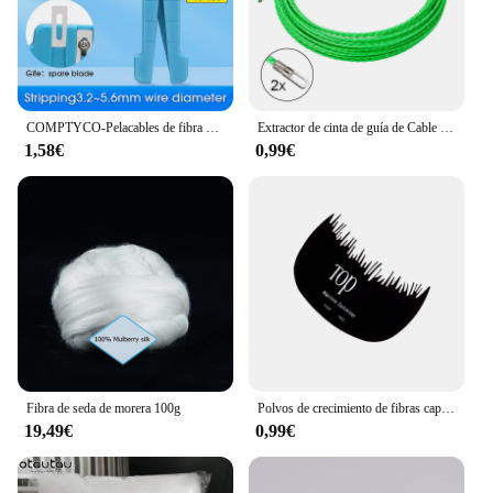
COMPTYCO-Pelacables de fibra óptica 45-162, 45-163, 45-165, pelacables coaxiales
Extractor de cinta de guía de Cable de fibra de vidrio para telecomunicaciones, accesorios de herramientas de conducto de Cable de pared eléctrico, 5MM, 5-50M
1,58€
0,99€
Fibra de seda de morera 100g
Polvos de crecimiento de fibras capilares, aplicador de queratina de 9 colores, bomba de pulverización de fibras para construcción del cabello, productos de belleza y salud, 27,5g Toppik
19,49€
0,99€