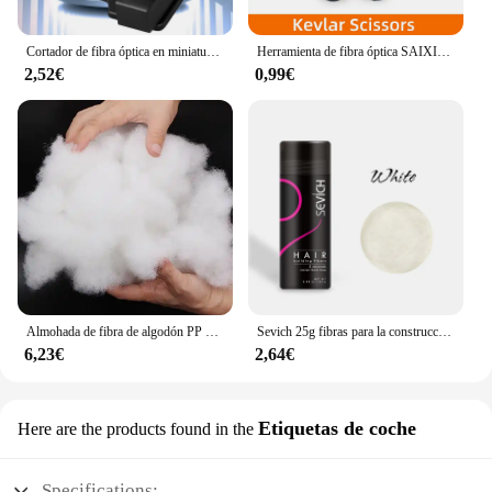
Cortador de fibra óptica en miniatura, herramienta automática de retorno FTTH, conexión en frío, cuchilla de fibra, Material plástico, AUA-X01
Herramienta de fibra óptica SAIXIAN, tijeras de aramida, tijeras peladoras de fibra, herramienta manual de fibra óptica
2,52€
0,99€
Almohada de fibra de algodón PP suave Natural para muñecas, Material de relleno de cojín de alta calidad, 200g, X4008
Sevich 25g fibras para la construcción del cabello en polvo productos para la caída del cabello extensión calva espesar tarro de spray para el cabello queratina
6,23€
2,64€
Etiquetas de coche
Here are the products found in the
Specifications: