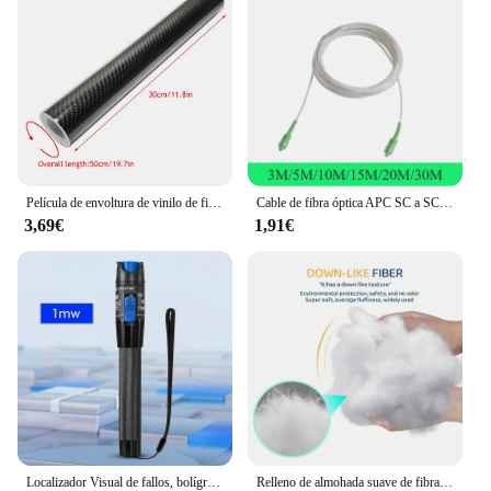
aesthetically pleasing but also built to last. The
carbon fiber material is known for its exceptional
durability, resisting wear and tear from various
weather conditions and road debris. This means that
your vehicle's appearance will remain pristine, and
the performance benefits will persist, making these
decals a smart investment for any car owner looking
to maintain their vehicle's appeal and functionality
over time.
Película de envoltura de vinilo de fibra de carbono 7D, alta luminosidad, pegatinas impermeables para coche, consola, ordenador, portátil, piel, accesorios para motocicleta
Cable de fibra óptica APC SC a SC, Cable de extensión interior de 1 núcleo, modo único óptico, Cable de parche de conversión simple, 3M/5M/10M/15M/20M/30M
3,69€
1,91€
Localizador Visual de fallos, bolígrafo de prueba de Cable de fibra óptica FTTH, probador de fibra óptica SC/FC/ST, interfaz VFL de 2,5mm, 1/10/20/30/50/60/80MW
Relleno de almohada suave de fibra de poliéster de primera calidad, relleno para animales de peluche, juguetes, decoraciones en la nube, fibra similar al plumón EPE, 100g, 500g, 1000g