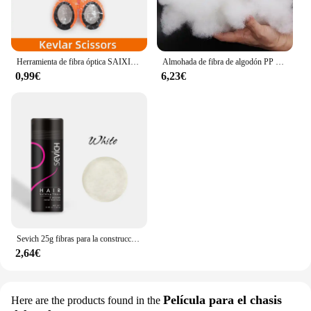
Herramienta de fibra óptica SAIXIAN, tijeras de aramida, tijeras peladoras de fibra, herramienta manual de fibra óptica
Almohada de fibra de algodón PP suave Natural para muñecas, Material de relleno de cojín de alta calidad, 200g, X4008
0,99€
6,23€
Sevich 25g fibras para la construcción del cabello en polvo productos para la caída del cabello extensión calva espesar tarro de spray para el cabello queratina
2,64€
Película para el chasis
Here are the products found in the