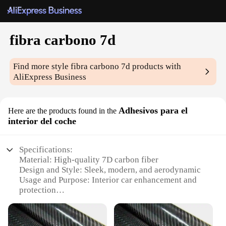
fibra carbono 7d
Find more style
fibra carbono 7d
products with
AliExpress Business
Adhesivos para el
Here are the products found in the
interior del coche
Specifications:
Material: High-quality 7D carbon fiber
Design and Style: Sleek, modern, and aerodynamic
Usage and Purpose: Interior car enhancement and
protection
Performance and Property: Lightweight, durable,
and scratch-resistant
Shape and Size: Tailored to fit various car models