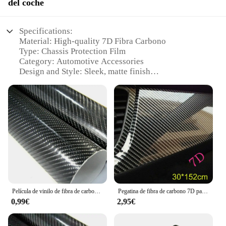
del coche
Specifications:
Material: High-quality 7D Fibra Carbono
Type: Chassis Protection Film
Category: Automotive Accessories
Design and Style: Sleek, matte finish
Usage and Purpose: Protects against scratches and
impacts
Typical Adaptive Scenario: Ideal for various car
models
Shape or Size or Weight or Quantity: Pre-cut to fit
standard chassis dimensions
Performance and Property: Exceptional durability
and flexibility
Features:
|Wholesale|Vendors|
Película de vinilo de fibra de carbono 7D, pegatina de vinilo para envolver, rollo de hoja de envoltura de coche brillante, calcomanías, accesorios de estilo para coche
Pegatina de fibra de carbono 7D para coche, cuerpo de película que cambia de Color, 5d, 6D, película Interior de fibra de carbono de alto brillo
0,99€
2,95€
**Enhanced Protection for Your Vehicle**
The Fibra Carbono 7d Chassis Protection Film is a
must-have for car enthusiasts and owners who