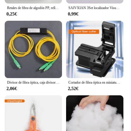
Retales de fibra de algodón PP, relleno de almohada DIY, juguetes de muñeca, PUF de sofá, artesanía rellena de poliéster, Stoffen, 50g
SAIVXIAN 3Set localizador Visual de fallos de fibra óptica de alta calidad tubo de cerámica y accesorios de piezas de repuesto de cabezal de Metal
0,25€
0,99€
Divisor de fibra óptica, caja divisora cónica de 1 a 2 FTTH, accesorios de computadora SC/APC
Cortador de fibra óptica en miniatura, herramienta automática de retorno FTTH, conexión en frío, cuchilla de fibra, Material plástico, AUA-X01
2,06€
2,52€