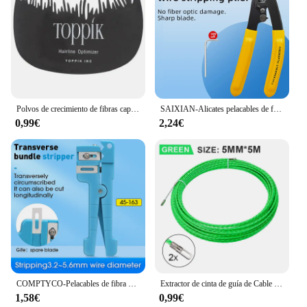
Polvos de crecimiento de fibras capilares para hombres, aplicador de queratina, bomba de pulverización de fibra de construcción de cabello, herramienta de belleza para el crecimiento del cabello
SAIXIAN-Alicates pelacables de fibra óptica de tres puertos, pelacables para herramientas FTTH, pelacables de tijera, cuchillo de corte
0,99€
2,24€
COMPTYCO-Pelacables de fibra óptica 45-162, 45-163, 45-165, pelacables coaxiales
Extractor de cinta de guía de Cable de fibra de vidrio para telecomunicaciones, accesorios de herramientas de conducto de Cable de pared eléctrico, 5MM, 5-50M
1,58€
0,99€