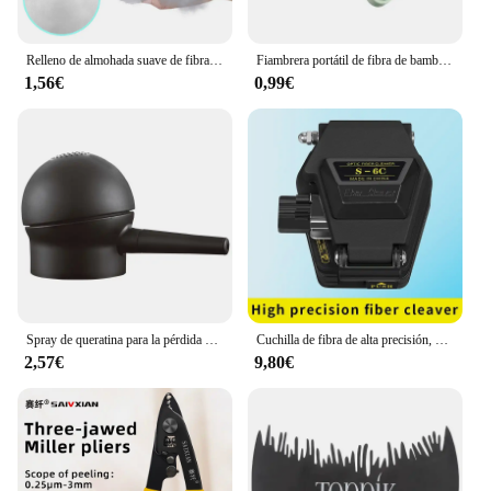
Relleno de almohada suave de fibra de poliéster de primera calidad, relleno para animales de peluche, juguetes, decoraciones en la nube, fibra similar al plumón EPE, 100g, 500g, 1000g
Fiambrera portátil de fibra de bambú, fiambrera para pan, contenedores sellables, 1 piezas
1,56€
0,99€
Spray de queratina para la pérdida del cabello, polvos de crecimiento instantáneo, mejor corrector, 27,5g
Cuchilla de fibra de alta precisión, cuchillo de corte de Cable de fibra óptica FTTT, cortador de 16 hojas de superficie, color negro S-6C
2,57€
9,80€