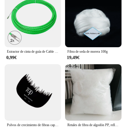
Extractor de cinta de guía de Cable de fibra de vidrio para telecomunicaciones, accesorios de herramientas de conducto de Cable de pared eléctrico, 5MM, 5-50M
Fibra de seda de morera 100g
0,99€
19,49€
Polvos de crecimiento de fibras capilares, aplicador de queratina de 9 colores, bomba de pulverización de fibras para construcción del cabello, productos de belleza y salud, 27,5g Toppik
Retales de fibra de algodón PP, relleno de almohada DIY, juguetes de muñeca, PUF de sofá, artesanía rellena de poliéster, Stoffen, 50g