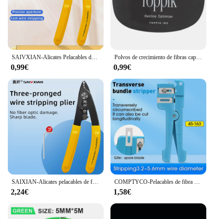
SAIVXIAN-Alicates Pelacables de fibra óptica de tres puertos, CFS-3, pelacables para herramientas FTTH
Polvos de crecimiento de fibras capilares para hombres, aplicador de queratina, bomba de pulverización de fibra de construcción de cabello, herramienta de belleza para el crecimiento del cabello
0,99€
0,99€
SAIXIAN-Alicates pelacables de fibra óptica de tres puertos, pelacables para herramientas FTTH, pelacables de tijera, cuchillo de corte
COMPTYCO-Pelacables de fibra óptica 45-162, 45-163, 45-165, pelacables coaxiales
2,24€
1,58€