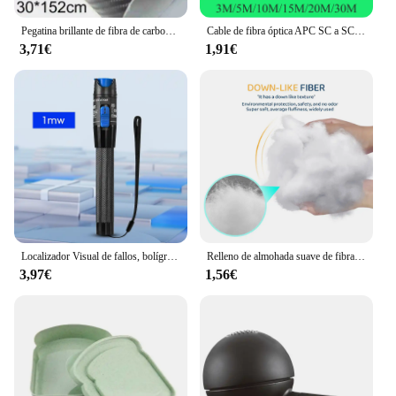
Pegatina brillante de fibra de carbono 7D para coche, lámina de calcomanías para automóvil, resistente a la suciedad y al agua, 30cm X 15, 2cm/12 "X 60"
Cable de fibra óptica APC SC a SC, Cable de extensión interior de 1 núcleo, modo único óptico, Cable de parche de conversión simple, 3M/5M/10M/15M/20M/30M
3,71€
1,91€
Localizador Visual de fallos, bolígrafo de prueba de Cable de fibra óptica FTTH, probador de fibra óptica SC/FC/ST, interfaz VFL de 2,5mm, 1/10/20/30/50/60/80MW
Relleno de almohada suave de fibra de poliéster de primera calidad, relleno para animales de peluche, juguetes, decoraciones en la nube, fibra similar al plumón EPE, 100g, 500g, 1000g
3,97€
1,56€