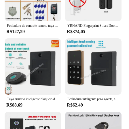
Fechadura de controle remoto tuya para sistema de entrada de porta fechadura elétrica motorizada 125khz id fechadura inteligente controle de acesso
YRHAND Fingerprint Smart Door Lock para Casa, Tuya, Aplicativo WiFi, Desbloquear, Fecadura, Digital, À Prova D 'Água, Cartão IC
R$127,59
R$374,05
Tuya armário inteligente bloqueio de impressão digital bloqueio de gaveta de impressão digital atacado móveis armário fechadura da porta fechadura eletronica
Fechadura inteligente para gaveta, sensor de toque, senha, armário para sauna, academia, armário de arquivo, armazenamento, fechadura digital
R$88,69
R$62,49