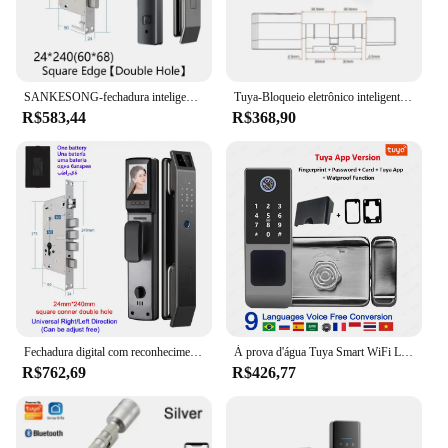
SANKESONG-fechadura inteligente com tela, rosto 3D, senha digital, chave eletrônica, cartão IC, desbloqueio de aplicativos, fechaduras de impressão digital em casa
Tuya-Bloqueio eletrônico inteligente com cilindro, Fechadura de impressão digital, Desbloquear Chave Controle Remoto, Euro Lock App, Tuya BLE
R$583,44
R$368,90
Fechadura digital com reconhecimento facial 3D, desbloqueio com câmera, senha de impressão digital, desbloqueio, fechadura eletrônica sem chave
À prova d'água Tuya Smart WiFi Lock, Double Side Fingerprint Lock, Portão exterior, Senha digital, App remoto, Home Electronic Rim Lock
R$762,69
R$426,77