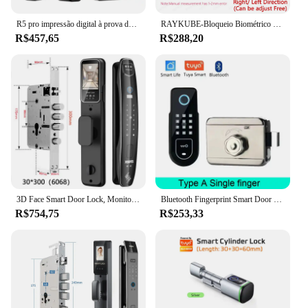
R5 pro impressão digital à prova dwaterproof água ttlock app saudita bloqueio de jardim ao ar livre código controle remoto keyless fechadura da porta inteligente fechadura de aro elétrico
RAYKUBE-Bloqueio Biométrico de Impressão Digital, K7 Pro + Bloqueio Inteligente, Desbloqueio Remoto, Bloqueio Eletrônico Keyless, Tuya App
R$457,65
R$288,20
3D Face Smart Door Lock, Monitor De Câmera De Segurança,Tuya Senha De Impressão Digital Inteligente, Biométrico Chave Eletrônica De Desbloqueio
Bluetooth Fingerprint Smart Door Lock, Electronic Gate Lock, Cartão RFID, Rim, Parafuso, App, Senha
R$754,75
R$253,33