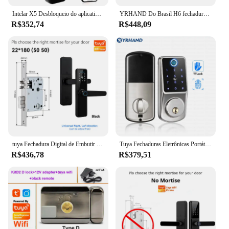
Intelar X5 Desbloqueio do aplicativo Tuya wifi fechadura biométrica eletrônica digital Waterpoof Fingerprint IC card Smart Door Lock para casa
YRHAND Do Brasil H6 fechadura de porta inteligente, impressão digital biométrica, Tuya, Wi-Fi
R$352,74
R$448,09
tuya Fechadura Digital de Embutir Wi-Fi com Biometria K7Pro Prata Abertura via Biometria Senha Numérica e Aplicativo
Tuya Fechaduras Eletrônicas Portáteis Inteligentes Deadbolt, TTlock, Segurança WiFi, Impressão Digital, Segurança Tuya
R$436,78
R$379,51