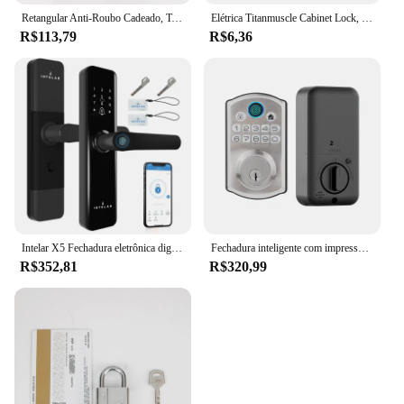
Retangular Anti-Roubo Cadeado, Textura Mármore, Horizontal Abertura Lock, Aço Inoxidável, Cadeado anti-roubo, Segurança e Trava de segurança, 1PC
Elétrica Titanmuscle Cabinet Lock, picaretas à prova d'água para porta do armário, trava para gabinete expresso, DC 3-5V
R$113,79
R$6,36
Intelar X5 Fechadura eletrônica digital Tuya Fechadura de porta inteligente Fechadura de porta de madeira para casa inteligente Fechadura biométrica de impressão digital para desbloqueio
Fechadura inteligente com impressão digital, fechadura para porta, teclado eletrônico, porta frontal, anti-espicultura, fechadura automática, senha, desbloqueio, tuya
R$352,81
R$320,99