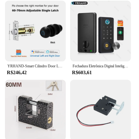
YRHAND-Smart Cilindro Door Lock para Casa, Botão Digital, Impressão Digital, Tuya Bluetooth, Fácil Instalação, Eletronico
Fechadura Eletrônica Digital Inteligente De Embutir Sobrepor Com Biometria Chave Tag Senha Tuya Aplicativo Inteligente WIFI
R$246,42
R$603,61