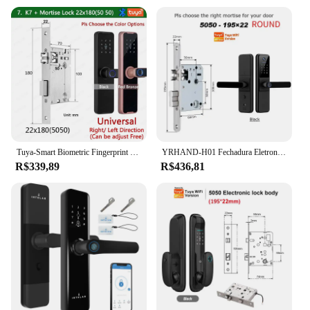
Tuya-Smart Biometric Fingerprint Lock, Acesso Keyless, Senha do Cartão IC, Smartlife, Bluetooth, Suporte 8 Idioma, K7pro +
YRHAND-H01 Fechadura Eletronica Bloqueio de Porta Inteligente, Tuya WiFi, Eletrônico Digital, Câmera Biométrica, Impressão Digital, IP66
R$339,89
R$436,81