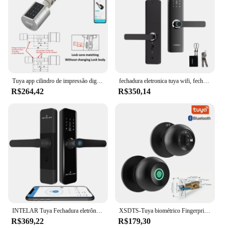
Tuya app cilindro de impressão digital eletrônico inteligente fechadura da porta teclado digital código cartão chave controle remoto ajustável casa apartamento
fechadura eletronica tuya wifi, fechadura eletrônica, tuya, fechadura eletronica, fechaduras inteligente, fechadura inteligente
R$264,42
R$350,14
INTELAR Tuya Fechadura eletrônica digital Wifi para portas inteligentes com câmera biométrica Impressão digital Cartão inteligente Senha Chave de desbloqueio
XSDTS-Tuya biométrico Fingerprint Smart Door Lock, fechadura eletrônica, Keyless Security, Door Entry, Home, House, Apartment
R$369,22
R$179,30