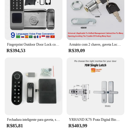
Fingerprint Outdoor Door Lock com controle remoto, impermeável Digital Lock, TUYA WIFI, Código do cartão
Armário com 2 chaves, gaveta Lock, caixa de correio, Cam Lock, porta do armário, língua Lock, Hardware Móveis, 5 Sets, 10Sets
R$394,53
R$39,09
Fechadura inteligente para gaveta, sensor de toque, senha, armário, adequado para sauna, academia, armário de armazenamento de arquivo, fechadura digital
YRHAND K7S Prata Digital Biométrico Fechadura De Impressão Digital, Tuya Smart Door Lock App, Remoto Impermeável, Wi-Fi, Novo
R$85,81
R$403,99