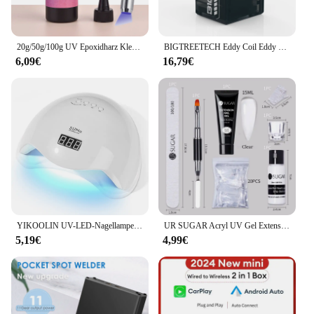
20g/50g/100g UV Epoxidharz Kleber DIY Schmuck Machen Hohe Transparenz Schnell Trocknend hohe Härte Kleber UV Lampe DIY Handwerk Dekor
BIGTREETECH Eddy Coil Eddy Duo Hochgeschwindigkeits-Nivellierwerkzeug für Klipper 20 Sek. schnelle Nivellierung für StealthBurner Voron 2.4 3D-Drucker
6,09€
16,79€
YIKOOLIN UV-LED-Nagellampe, 48 W, für professionelle Limousine, schneller Nagelgel-Trockner mit 4 Timern, automatischem Sensor-LCD-Display
UR SUGAR Acryl UV Gel Extension Nail Gel Kit Nude Glitter Color Fast Building Gel Nagellack Alles für Maniküre Nail Art Design
5,19€
4,99€