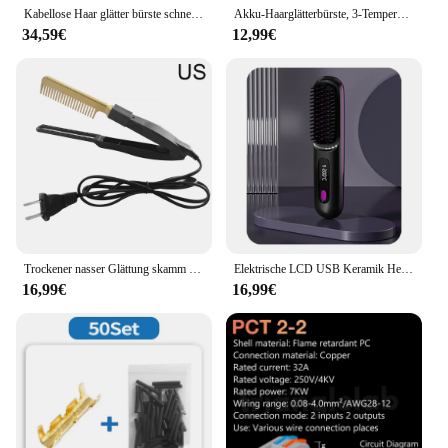
Kabellose Haar glätter bürste schnell beheizte Glätte isen bürste negative Ionen Locken wickler tragbarer Heizkamm
Akku-Haarglätterbürste, 3-Temperatur-Einstellbar, schnelle Erwärmung, elektrische Heißbürste, Haarglättung, Styling, Entwirrungskamm
34,59€
12,99€
Trockener nasser Glättung skamm tragbarer keramischer schnell erhitzen der Glätte isen bürsten styling werkzeug nasses und trockenes Haar gerader Styler
Elektrische LCD USB Keramik Heizung Glattes Haar Kamm Drahtlose Tragbare Negative Ionen Styling Werkzeug Wiederaufladbare Richt Pinsel
16,99€
16,99€