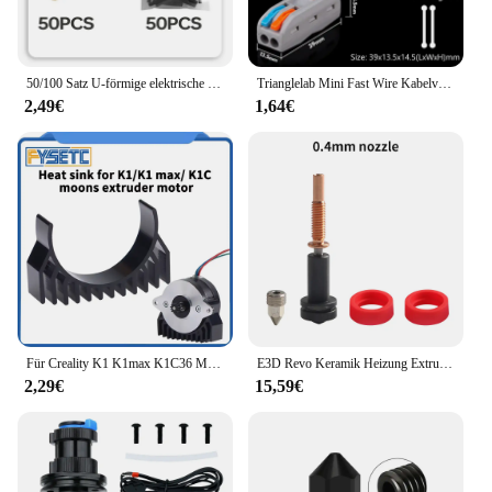
50/100 Satz U-förmige elektrische Kabelverbinder Crimpklemmen für schnelle Verdrahtung 0,5-1,5mm² und Schrumpfschlauchsatz
Trianglelab Mini Fast Wire Kabelverbinder Hochwertiger Kabelstecker Leitungsverbinder Heizung Thermistor MOTOR Leitungsverlängerung
2,49€
1,64€
Für Creality K1 K1max K1C36 Motor Kühlkörper Ganzmetall Befestigung Wärmeableitung 3D Drucker Teile für K1/K1C/K1 MAX Extuder
E3D Revo Keramik Heizung Extrusion Kit 104NT Thermistor Schnelle Heizung Heizung Kern Hotend Kit für E3d V6 3D Drucker Voron Hot End
2,29€
15,59€