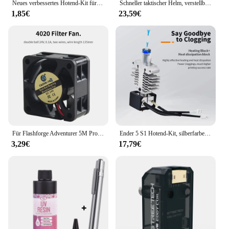
Neues verbessertes Hotend-Kit für Bambu Lab A1/A1 Mini Fast Speed Hot End Assembly Düse aus gehärtetem Stahl 3D-Druckerteil
Schneller taktischer Helm, verstellbarer Knopf, verdicktes ABS, Outdoor-Luftpistolen-Schießen, CS-Schutzausrüstung, geeignete Kopfgröße 55–60 cm
1,85€
23,59€
Für Flashforge Adventurer 5M Pro 3010/4010/4020/5015/12032/5020 Lüfter 24V Schnelle Wärmeableitung für 5M Pro Hotend Board
Ender 5 S1 Hotend-Kit, silberfarbenes Metall, Titanlegierung + Kupferhals, hohe Temperaturbeständigkeit/Schnelldruck, Druckerteil
3,29€
17,79€