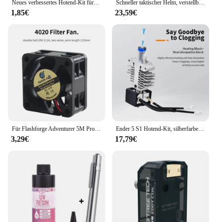
Neues verbessertes Hotend-Kit für Bambu Lab A1/A1 Mini Fast Speed Hot End Assembly Düse aus gehärtetem Stahl 3D-Druckerteil
Schneller taktischer Helm, verstellbarer Knopf, verdicktes ABS, Outdoor-Luftpistolen-Schießen, CS-Schutzausrüstung, geeignete Kopfgröße 55–60 cm
1,85€
23,59€
Für Flashforge Adventurer 5M Pro 3010/4010/4020/5015/12032/5020 Lüfter 24V Schnelle Wärmeableitung für 5M Pro Hotend Board
Ender 5 S1 Hotend-Kit, silberfarbenes Metall, Titanlegierung + Kupferhals, hohe Temperaturbeständigkeit/Schnelldruck, Druckerteil
3,29€
17,79€