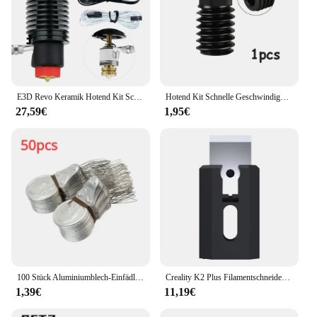
E3D Revo Keramik Hotend Kit Schnelle Heizung Heizung Schnelle Änderung Für H2 V2S Für Creality Ender 3/V2/Pro Voron Hot End Verbesserte
Hotend Kit Schnelle Geschwindigkeit für Bambu Lab A1/A1 Mini Hot End Montage 0,2/0,4/0,6/0,8mm gehärtete Stahl Düse 3D Drucker Teile
27,59€
1,95€
100 Stück Aluminiumblech-Einfädler, Nadelstanzer, Nadel-Nähzubehör, einfach zu bedienen, langlebig, leicht und leicht zu tragen, schnelles Gewinde
Creality K2 Plus Filamentschneider, 10 Stück, Original, schnelle Abschaltung, hohe Haltbarkeit, schneller Ersatz für K2 Plus 3D-Druckerteile
1,39€
11,19€