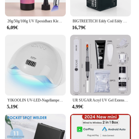
20g/50g/100g UV Epoxidharz Kleber DIY Schmuck Machen Hohe Transparenz Schnell Trocknend hohe Härte Kleber UV Lampe DIY Handwerk Dekor
BIGTREETECH Eddy Coil Eddy Duo Hochgeschwindigkeits-Nivellierwerkzeug für Klipper 20 Sek. schnelle Nivellierung für StealthBurner Voron 2.4 3D-Drucker
6,09€
16,79€
YIKOOLIN UV-LED-Nagellampe, 48 W, für professionelle Limousine, schneller Nagelgel-Trockner mit 4 Timern, automatischem Sensor-LCD-Display
UR SUGAR Acryl UV Gel Extension Nail Gel Kit Nude Glitter Color Fast Building Gel Nagellack Alles für Maniküre Nail Art Design
5,19€
4,99€