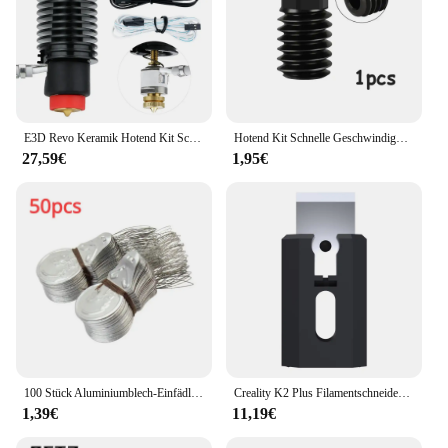
E3D Revo Keramik Hotend Kit Schnelle Heizung Heizung Schnelle Änderung Für H2 V2S Für Creality Ender 3/V2/Pro Voron Hot End Verbesserte
Hotend Kit Schnelle Geschwindigkeit für Bambu Lab A1/A1 Mini Hot End Montage 0,2/0,4/0,6/0,8mm gehärtete Stahl Düse 3D Drucker Teile
27,59€
1,95€
100 Stück Aluminiumblech-Einfädler, Nadelstanzer, Nadel-Nähzubehör, einfach zu bedienen, langlebig, leicht und leicht zu tragen, schnelles Gewinde
Creality K2 Plus Filamentschneider, 10 Stück, Original, schnelle Abschaltung, hohe Haltbarkeit, schneller Ersatz für K2 Plus 3D-Druckerteile
1,39€
11,19€