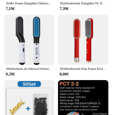
Heißer Kamm Haarglätter Elektrische Negative Ionen Haarglätter Pinsel Schnell Erhitzt Tragbare Männer Mini Bart Richt Kamm
Multifunktionale Haarglätter Ptc Heizung Schnelle Negative Ionen Flauschigen Haar Elektrische Heißer Kamm Gerade Glättung Haar Pinsel
7,19€
7,39€
Multifunktion ale elektrisch beheizte Männer Bart Kamm schnelle Erwärmung tragbare Reise Anti-Verbrühung Bart Glätte isen Presse heißen Kamm
Multifunktionale Haar Kamm Keramik Glättung Schnell Erhitzt Elektrische Haar Glätten Kamm Haar Curler Pinsel Haar Schnelle Modellierung Werkzeug
9,29€
8,00€