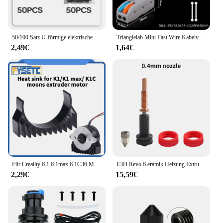
50/100 Satz U-förmige elektrische Kabelverbinder Crimpklemmen für schnelle Verdrahtung 0,5-1,5mm² und Schrumpfschlauchsatz
Trianglelab Mini Fast Wire Kabelverbinder Hochwertiger Kabelstecker Leitungsverbinder Heizung Thermistor MOTOR Leitungsverlängerung
2,49€
1,64€
Für Creality K1 K1max K1C36 Motor Kühlkörper Ganzmetall Befestigung Wärmeableitung 3D Drucker Teile für K1/K1C/K1 MAX Extuder
E3D Revo Keramik Heizung Extrusion Kit 104NT Thermistor Schnelle Heizung Heizung Kern Hotend Kit für E3d V6 3D Drucker Voron Hot End
2,29€
15,59€