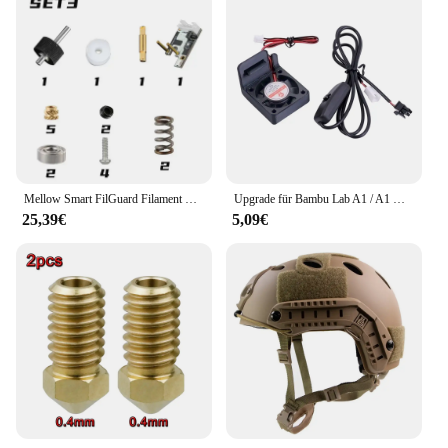
Mellow Smart FilGuard Filament Detector für DIY 3D-Druckerteile – schnelle Filamentladung, Entladen und Brucherkennung Vzbot
Upgrade für Bambu Lab A1 / A1 Mini Extruder Motor Lüfter Erweitern Kit Schnelle Kühlung mit Unabhängigkeit Schalter 3D Drucker Teile
25,39€
5,09€