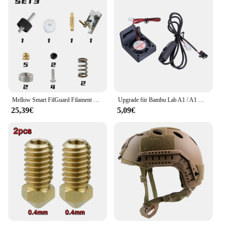
Mellow Smart FilGuard Filament Detector für DIY 3D-Druckerteile – schnelle Filamentladung, Entladen und Brucherkennung Vzbot
Upgrade für Bambu Lab A1 / A1 Mini Extruder Motor Lüfter Erweitern Kit Schnelle Kühlung mit Unabhängigkeit Schalter 3D Drucker Teile
25,39€
5,09€