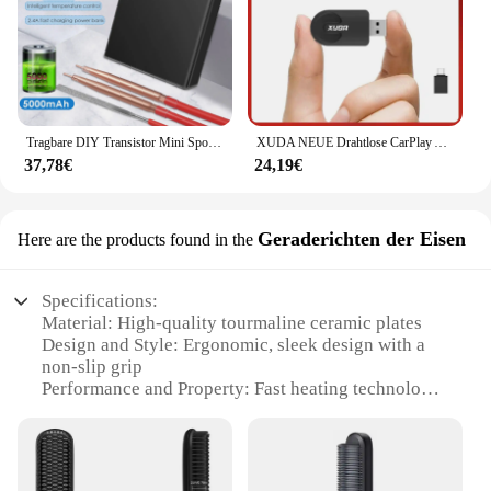
Tragbare DIY Transistor Mini Spot Schweißer Handheld-Maschine schnell Batterie verschiedene Schweiß netzteil mit Digital anzeige
XUDA NEUE Drahtlose CarPlay Android Auto Wireless Adapter Smart Mini Box Plug Und Play WiFi Schnelle Verbindung Universal Für Nissan
37,78€
24,19€
Geraderichten der Eisen
Here are the products found in the
Specifications:
Material: High-quality tourmaline ceramic plates
Design and Style: Ergonomic, sleek design with a
non-slip grip
Performance and Property: Fast heating technology
up to 230°C
Usage and Purpose: Ideal for straightening and
styling hair
Shape or Size or Weight or Quantity: Portable and