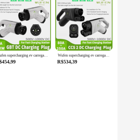
Wufen supercharging ev carregador gbt dc plugue de carregamento 80a 250a carro elétrico rápido dc estação de carregamento gbt dc plug para pilha de carregamento
Wufen supercharging ev carregador ccs2 dc plugue de carregamento 80a 250a ev estação de carregamento dc rápido ccs 2 plug para pilha de carregamento europeu
$454,99
R$534,39