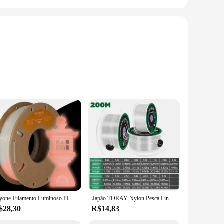
toxic plastic, this defrosting tray is not only durable but
that food items glide effortlessly over it. With a
nt decongelation properties make it suitable for a wide range
Eryone-Filamento Luminoso PLA, Plástico Brilhante no Escuro, Materiais de Impressão 3D, Transporte Rápido, 200g, 1,75mm
Japão TORAY Nylon Pesca Linha 200M Super Forte Revestimento De Fluorocarbono Linha Principal Linha Invisível Rápido Pesca Carpa Afundando pesca linha multifilamento linha de pipa pescaria linha de pipas chilenas linha
perfect for large families or commercial kitchens. The
$28,30
R$14,83