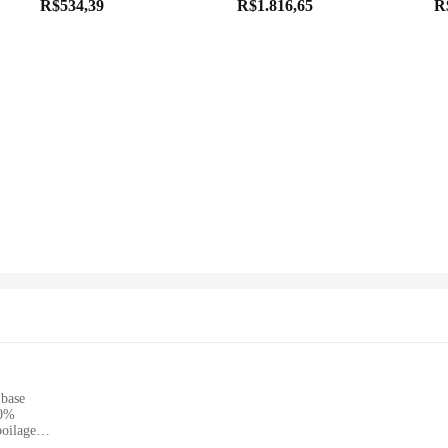
R$534,39
R$1.816,65
R
 base
50%
poilage
for various food items