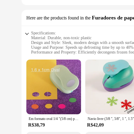
Furadores de pap
Here are the products found in the
Specifications:
Material: Durable, non-toxic plastic
Design and Style: Sleek, modern design with a smooth surfa
Usage and Purpose: Speeds up defrosting time by up to 40%
Performance and Property: Efficiently decongests frozen fo
Parts and Accessories: Comes with a set of fast defrosting tr
Applicable People: Ideal for busy households and commercia
Features:
|Fast Defrosting Tray Pranch Decongelation|Vendors|
**Effortless Defrosting**
The Fast Defrosting Tray is an essential kitchen tool designe
also safe for your family's consumption. Its sleek, modern des
performance that's unmatched, the trays reduce defrosting t
**Versatile and Convenient**
Whether you're a busy homemaker or a professional chef, the F
Em formato oval 1/4 "(5/8 cm) papel eva buraco em espuma perfurador cartão de visitas artesanal elipse artesanal cortador de papel de scrapbooking
of frozen foods, from meats to vegetables. The set of trays 
lightweight design makes it easy to handle and store, making
R$38,79
R$42,09
**Adaptable and User-Friendly**