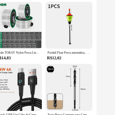
this tray is built to last and withstand the rigors of daily
ng. The tray's impressive performance is evident in its ability
 chef, this tray is engineered to save you time and energy,
hout consuming excessive energy, making it an eco-friendly
 for any cooking scenario. Its lightweight construction allows
Japão TORAY Nylon Pesca Linha 200M Super Forte Revestimento De Fluorocarbono Linha Principal Linha Invisível Rápido Pesca Carpa Afundando pesca linha multifilamento linha de pipa pescaria linha de pipas chilenas linha
Portátil Float Pesca automática, Bobber rápido, Acessórios de pesca Set, Oceano Ferramentas Dispositivo, 1-5pcs
s consistent, ensuring that your food is ready to cook or
$14,83
R$12,02
al use or for a commercial kitchen, this tray is available for
suppliers. With this tray, you're not just getting a product;
Toocki-USB Um Cabo de Carregamento Rápido, Tipo C ou Lightning, Fio Carregador LED para iPhone 14, 13, 12 Pro Max, 8, 7 Plus, Xiaomi
Twist Broca Conjunto para Carpintaria, Corte Rápido de Madeira Auger, Ferramenta Carpenter Joiner, Cut Suit, 10mm-35mm