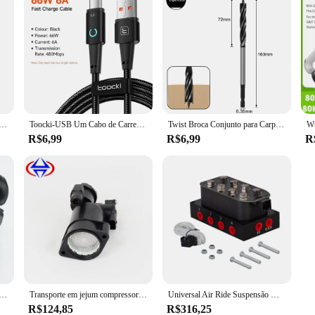
to 3000mWh AA Carregador de bateria Slot independente Carregamento rápido para baterias recarregáveis de leão de lítio de 1,5V
Toocki-USB Um Cabo de Carregamento Rápido, Tipo C ou Lightning, Fio Carregador LED para iPhone 14, 13, 12 Pro Max, 8, 7 Plus, Xiaomi
Twist Broca Conjunto para Carpintaria, Corte Rápido de Madeira Auger, Ferramenta Carpenter Joiner, Cut Suit, 10mm-35mm
R$6,99
R$6,99
R
DC EV CCS2 EV Plug Pistola de carregamento rápido Iec 62196 CCS Combo 2 Plug para estação de carregamento Ccs2 80A-250A
Transporte em jejum compressor de suspensão a ar plástico capa conjunto secador para land rover discovery 4 lr4 lr078650
Universal Air Ride Suspensão Manifold Valve, Professional Modificado Acessórios do carro, 1/4 "NPT, Fast Air Bag Controle, 0-300psi
R$124,85
R$316,25