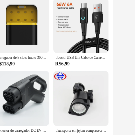
a breeze. The trays are perfect for a variety of scenarios,
you can enjoy the benefits of quick defrosting in any setting.
for you.
Carregador de 8 slots Imuto 3000mWh AA Carregador de bateria Slot independente Carregamento rápido para baterias recarregáveis de leão de lítio de 1,5V
Toocki-USB Um Cabo de Carregamento Rápido, Tipo C ou Lightning, Fio Carregador LED para iPhone 14, 13, 12 Pro Max, 8, 7 Plus, Xiaomi
$118,99
R$6,99
Conector do carregador DC EV CCS2 EV Plug Pistola de carregamento rápido Iec 62196 CCS Combo 2 Plug para estação de carregamento Ccs2 80A-250A
Transporte em jejum compressor de suspensão a ar plástico capa conjunto secador para land rover discovery 4 lr4 lr078650