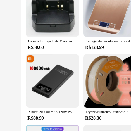
Carregador Rápido de Mesa para YAESU, CD-41, VX-8R, 8GR, 8DR, FT-1DR, 1XDR, 2DR, 3DR Rádio, FNB-101Li, FNB-102Li, SBR-14Li, Carregamento da Bateria
Carregando cozinha eletrônica de aço 
R$50,60
R$128,99
Xiaomi 200000 mAh 120W Power Bank Bateria de carregamento super rápido Banco de potência com display digital de alta capacidade para iPhone Samsung Huawei
Eryone-Filamento Lu
R$88,99
R$28,30