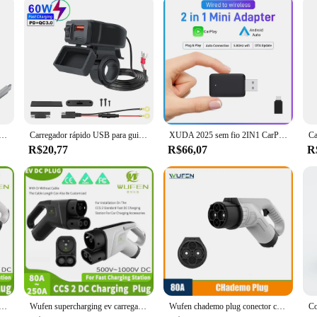
t only efficient but also user-friendly. It is easy to clean, making maintenance 
e nature makes it suitable for both personal and commercial use, ensuring that 
l looking for a high-quality defrosting solution, this set is the perfect choice 
cional para Armazenamento de Viagem com Suporte do Telefone e Pin Set, Carregamento Rápido, Cabo Micro Lightning, USB A, C para Tipo C, 60W
Carregador rápido USB para guiador de motocicleta, soquete USB duplo com interruptor, voltímetro, adaptador de alimentação 12V impermeável, PD QC3.0, 60W
XUDA 2025 sem fio 2IN1 CarPlay Android Auto sem fio Mini Box Adaptador Inteligente Plug And Play Dongle Bluetooth WiFi Conexão Rápida
R$20,77
R$66,07
R
regador gbt dc plugue de carregamento 80a 250a carro elétrico rápido dc estação de carregamento gbt dc plug para pilha de carregamento
Wufen supercharging ev carregador ccs2 dc plugue de carregamento 80a 250a ev estação de carregamento dc rápido ccs 2 plug para pilha de carregamento europeu
Wufen chademo plug conector carregador rápido 80a 500v dc ev chademo arma carregador rápido plug para estação de carregamento ev padrão japão