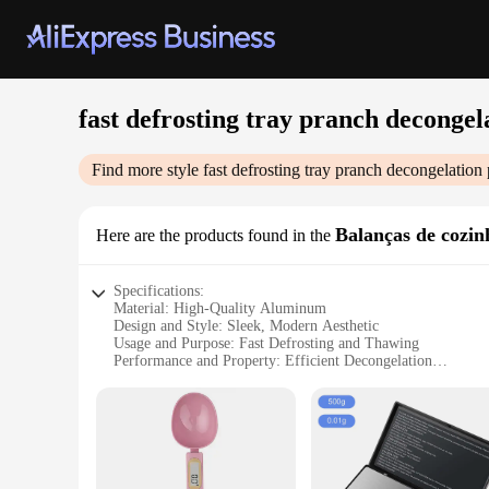
fast defrosting tray pranch decongel
Find more style
fast defrosting tray pranch decongelation
Balanças de cozin
Here are the products found in the
Specifications:
Material: High-Quality Aluminum
Design and Style: Sleek, Modern Aesthetic
Usage and Purpose: Fast Defrosting and Thawing
Performance and Property: Efficient Decongelation
Shape or Size or Weight or Quantity: Large Surface Area fo
Applicable Scenario: Kitchen and Food Preparation
Features:
|Fast Defrosting Tray Pranch Decongelation|Wholesale|Vendo
**Effortless Food Preparation**