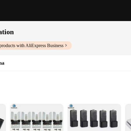
ation
products with AliExpress Business
ha
r Multiple Items
rs|