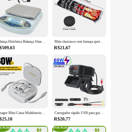
Balança Eletrônica Balança Jóias Balança Digital Laboratório Balança, 100-240V, 5kg, 0.01g
Mini churrasco sem fumaça queima rápida carvão frutas madeira churrasco doméstico carvão inflamável e resistente ao calor
$509,63
R$21,67
Essager-Mini Caixa Multifuncional para Armazenamento de Viagem com Suporte do Telefone e Pin Set, Carregamento Rápido, Cabo Micro Lightning, USB A, C para Tipo C, 60W
Carregador rápido USB para guiador de motocicleta, soquete USB duplo com interruptor, voltímetro, adaptador de alimentação 12V impermeável, PD QC3.0, 60W
$25,18
R$20,77