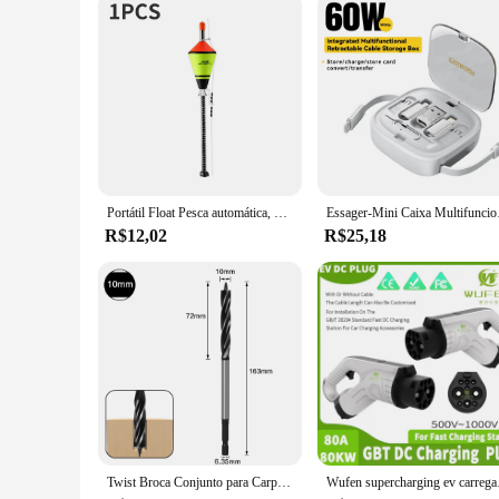
Designed with the user in mind, the Fast Defrosting Tray is no
from preparing meals at home to catering events. Its adaptabl
Whether you're a wholesale vendor, a supplier, or an individua
Portátil Float Pesca automática, Bobber rápido, Acessórios de pesca Set, Oceano Ferramentas Dispositivo, 1-5pcs
Essager-Mini Caixa Multifun
R$12,02
R$25,18
Twist Broca Conjunto para Carpintaria, Corte Rápido de Madeira Auger, Ferramenta Carpenter Joiner, Cut Suit, 10mm-35mm
Wufen supercharging ev car