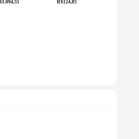
$1.094,55
R$124,85