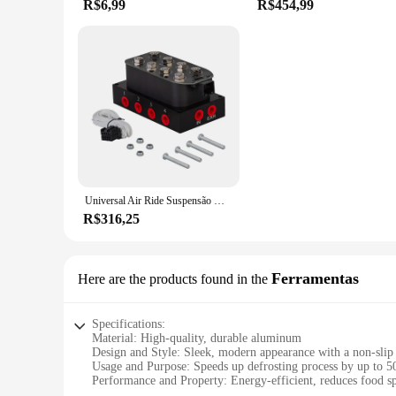
R$6,99
R$454,99
Universal Air Ride Suspensão Manifold Valve, Professional Modificado Acessórios do carro, 1/4 "NPT, Fast Air Bag Controle, 0-300psi
R$316,25
Ferramentas
Here are the products found in the
Specifications:
Material: High-quality, durable aluminum
Design and Style: Sleek, modern appearance with a non-slip
Usage and Purpose: Speeds up defrosting process by up to 
Performance and Property: Energy-efficient, reduces food s
Shape or Size or Weight or Quantity: Versatile size suitable 