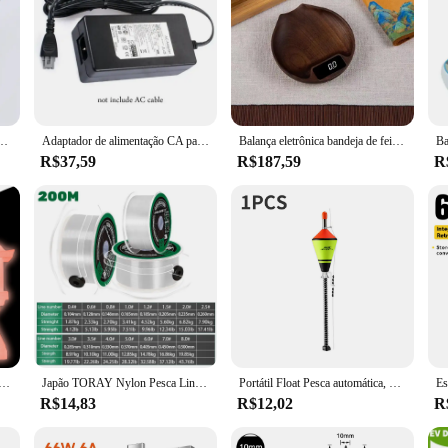
inoxidável 5kg balança de alimentos domésticos balança de grama de cozimento
Adaptador de alimentação CA para impressora HP, 0957-2146, 32V, 940mA, 16V, 625mA, 0957-2166, 0957-2178, 0957-2094, HP 368, 3608, 3606, 4308, UE, EUA
Balança eletrônica bandeja de feijão Espresso LED pesando 0,1g madeira de nogueira natural medidas de alta precisão
R$37,59
R$187,59
R
minoso PLA, Plástico Brilhante no Escuro, Materiais de Impressão 3D, Transporte Rápido, 200g, 1,75mm
Japão TORAY Nylon Pesca Linha 200M Super Forte Revestimento De Fluorocarbono Linha Principal Linha Invisível Rápido Pesca Carpa Afundando pesca linha multifilamento linha de pipa pescaria linha de pipas chilenas linha
Portátil Float Pesca automática, Bobber rápido, Acessórios de pesca Set, Oceano Ferramentas Dispositivo, 1-5pcs
R$14,83
R$12,02
R