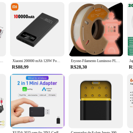
al kitchens
d to revolutionize the way you handle frozen foods. Made from robust aluminum, 
 also features a non-slip base, ensuring your food stays in place while defrosti
able addition to any kitchen. Whether you're a busy household or a professional
 about efficiency. Its energy-saving design means you can defrost your food wit
es a variety of food items, from meats to vegetables, making it a versatile tool
asco sem fumaça queima rápida carvão frutas madeira churrasco doméstico carvão inflamável e resistente ao calor
Xiaomi 200000 mAh 120W Power Bank Bateria de carregamento super rápido Banco de potência com display digital de alta capacidade para iPhone Samsung Huawei
Eryone-Filamento Luminoso PLA, Plástico Brilhante no Escuro, Materiais de Impressão 3D, Transporte Rápido, 200g, 1,75mm
 you can get back to your cooking tasks without delay. The tray's performance i
R$88,99
R$28,30
R
tment in your kitchen's efficiency. Whether you're looking to purchase for person
chen tools, and its performance is backed by the satisfaction of both vendors and 
tion process and enhance your culinary experience.
ápido USB para guiador de motocicleta, soquete USB duplo com interruptor, voltímetro, adaptador de alimentação 12V impermeável, PD QC3.0, 60W
XUDA 2025 sem fio 2IN1 CarPlay Android Auto sem fio Mini Box Adaptador Inteligente Plug And Play Dongle Bluetooth WiFi Conexão Rápida
Carregador de 8 slots Imuto 3000mWh AA Carregador de bateria Slot independente Carregamento rápido para baterias recarregáveis de leão de lítio de 1,5V