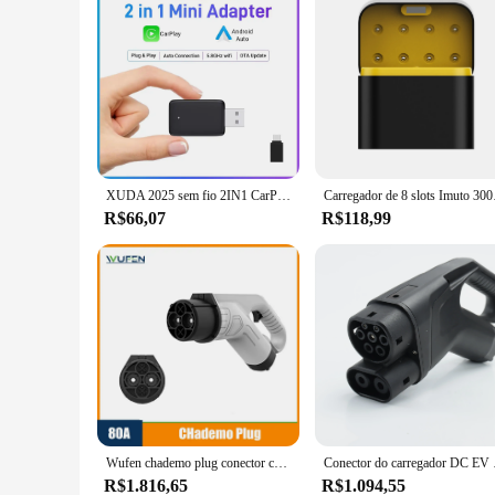
XUDA 2025 sem fio 2IN1 CarPlay Android Auto sem fio Mini Box Adaptador Inteligente Plug And Play Dongle Bluetooth WiFi Conexão Rápida
Carregador de 8 slots Imu
R$66,07
R$118,99
Wufen chademo plug conector carregador rápido 80a 500v dc ev chademo arma carregador rápido plug para estação de carregamento ev padrão japão
Conector do carregador 
R$1.816,65
R$1.094,55