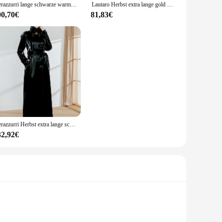
Nerazzurri lange schwarze warme übergroße glänzende Lack leder Trenchcoat für Frauen Langarm Reiß verschluss Herbst Mode 2023 Wind jacke
Lautaro Herbst extra lange gold glänzende Lack Pu Leder Trenchcoat für Frauen einreihigen Luxus Designer Mantel 2024
00,70€
81,83€
Nerazzurri Herbst extra lange schwarze reflektierende glänzende Patent Kunstleder Trenchcoat für Frauen Gürtel coole europäische Mode
32,92€