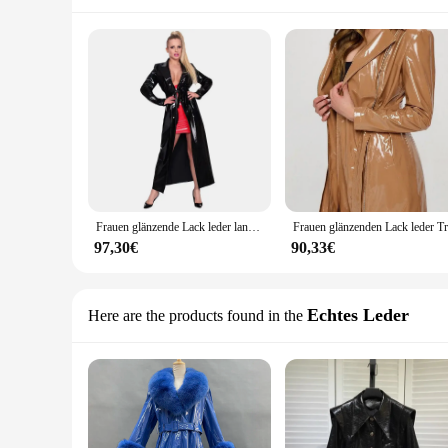
Frauen glänzende Lack leder lange Jacke Mode Kunst latex Revers Trenchcoat Oberbekleidung mit Gürtel einreihigen Mantel benutzer definierte
97,30€
90,33€
Echtes Leder
Here are the products found in the