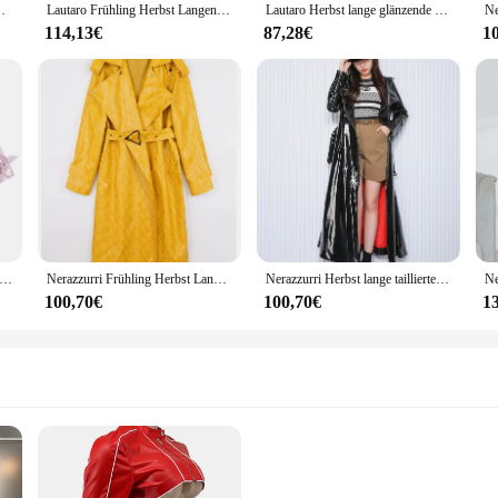
Graben Mantel für Frauen Zweireiher Maxi Koreanische Mode
Lautaro Frühling Herbst Langen Glänzenden Reflektierende Patent Leder Graben Mantel für Frauen Schärpen Luxus Designer Runway Europäischen Mode
Lautaro Herbst lange glänzende reflektierende Patent Kunstleder Trenchcoat für Frauen Schärpen zweireihige Landebahn europäische Mode
114,13€
87,28€
1
osa lange patent leder trenchcoat für frauen langarm zweireiher übergroßen high fashion frauen kleidung 2020
Nerazzurri Frühling Herbst Lange Übergroßen Bunte Schlangen Print Patent Leder Graben Mantel für Frauen Gürtel Runway Mode 2022
Nerazzurri Herbst lange taillierte reflektierende glänzende weiche dehnbare schwarze Lack Kunstleder Biker Mantel Frauen Reiß verschluss europäische Mode
100,70€
100,70€
1