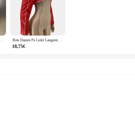
 mantel Revers Simulation Lammfell glänzend Lack leder Patchwork kurze schlanke Mantel Frühling neue 11x x
Rote Damen Pu Leder Langarm Crop Tops mit Reiß verschluss Pu Lederjacke Frauen Lack leder Kurz mantel Kurz jacken
18,75€