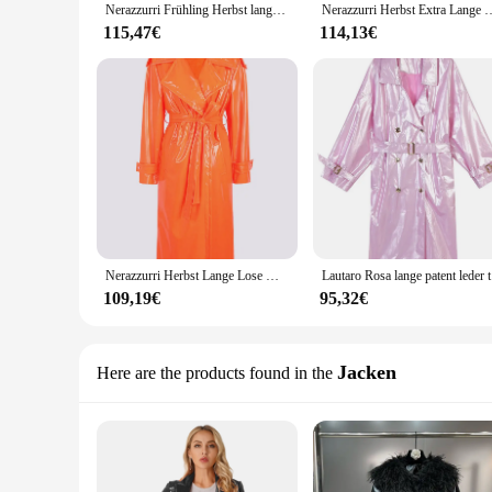
Nerazzurri Frühling Herbst lange glänzende reflektierende Lack leder Trenchcoat für Frauen Schärpen zweireihige europäische Mode
Nerazzurri Herbst Extra Lange Weichen Roten Reflektierende Shiny Patent Leder 
115,47€
114,13€
Nerazzurri Herbst Lange Lose Weiß Orange Shiny Reflektierende Patent Leder Graben Mantel für Frauen Schärpen Einreiher Mode
Lautaro R
109,19€
95,32€
Jacken
Here are the products found in the