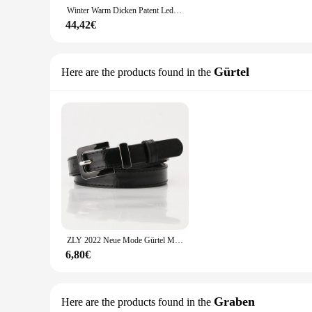
Winter Warm Dicken Patent Leder Mäntel Frauen Kurze Parkas Mode Schwarz Baumwolle Gepolstert Lady Daunen Jacke Elegante Mit Kapuze Parkas
44,42€
Gürtel
Here are the products found in the
ZLY 2022 Neue Mode Gürtel Männer Frauen Helle Patent PU Leder Material Pin Schnalle Luxus Vielseitig Jeans Kleid Mantel Stil casual
6,80€
Graben
Here are the products found in the