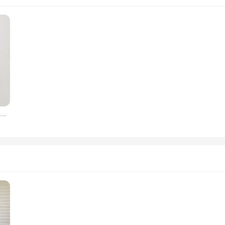
Frauen glänzenden Lack leder Trenchcoat mit Gürtel tasche Damen Reiß verschluss offen Langarm Pu Mantel Mode lässig neue heiße benutzer definierte