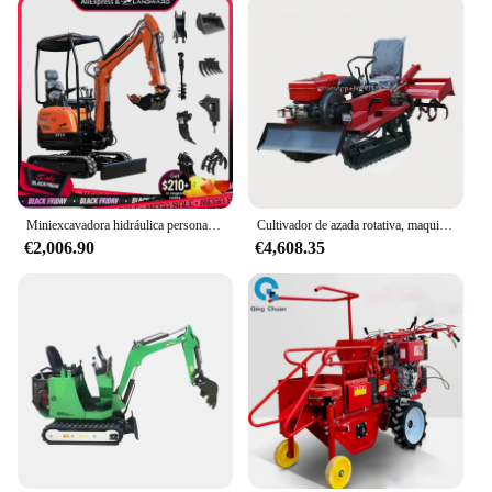
Miniexcavadora hidráulica personalizada de 1,8 toneladas, venta al por mayor de fábrica, miniexcavadora sobre orugas de 1300kg, granja de huerto, pequeña excavadora, precio FOB
Cultivador de azada rotativa, maquinaria agrícola, Mini cultivador multifuncional para caminar, tractores, Micro máquina de labranza
€2,006.90
€4,608.35