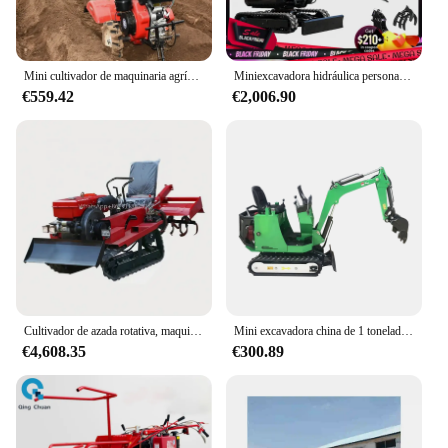
Mini cultivador de maquinaria agrícola PowerTiller, Tractor para caminar detrás de la mano para agricultura, amplio alcance, multifuncional
Miniexcavadora hidráulica personalizada de 1,8 toneladas, venta al por mayor de fábrica, miniexcavadora sobre orugas de 1300kg, granja de huerto, pequeña excavadora, precio FOB
€559.42
€2,006.90
Cultivador de azada rotativa, maquinaria agrícola, Mini cultivador multifuncional para caminar, tractores, Micro máquina de labranza
Mini excavadora china de 1 tonelada, máquina de excavación personalizada, EPA Euro 5, motor fuerte, excavadora sobre orugas, uso agrícola
€4,608.35
€300.89