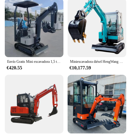
Envío Gratis Mini excavadora 1,5 toneladas EPA granja nueva excavadora sobre orugas motor Kubota excavadoras pequeñas 1 tonelada 2 toneladas máquina personalizada
Miniexcavadora diésel HengWang de 3 toneladas, excavadora de 3 toneladas con excavadora de orugas de cabina, ensacadora agrícola para trabajos de jardín, personalizada de fábrica de China
€420.55
€10,177.59