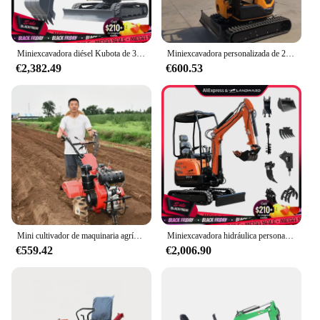
Miniexcavadora diésel Kubota de 3,5 toneladas, microexcavadora doméstica de 2 toneladas, trinchera pequeña de granja compacta multifuncional de 1,8 toneladas personalizada
Miniexcavadora personalizada de 2,2 toneladas EPA Euro 5 Kubota, excavadora sobre orugas con motor, miniexcavadora china usada
€2,382.49
€600.53
Mini cultivador de maquinaria agrícola PowerTiller, Tractor para caminar detrás de la mano para agricultura, amplio alcance, multifuncional
Miniexcavadora hidráulica personalizada de 1,8 toneladas, venta al por mayor de fábrica, miniexcavadora sobre orugas de 1300kg, granja de huerto, pequeña excavadora, precio FOB
€559.42
€2,006.90