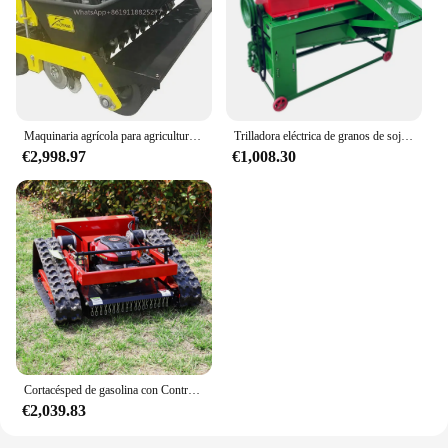
Maquinaria agrícola para agricultura, tractor, máquina de siembra de ajo montada en la parte trasera, novedad
Trilladora eléctrica de granos de soja, desgranadora de maíz, máquina para granja
€2,998.97
€1,008.30
Cortacésped de gasolina con Control remoto para jardín, máquina cortadora de césped de 550mm, cinturones verdes, huertos, disponible en EE. UU.
€2,039.83