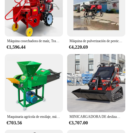
Máquina cosechadora de maíz, Tractor, Mini máquina recolectora de maíz, pulverizador de maíz dulce, máquina recolectora de maíz
Máquina de pulverización de pesticidas, helicóptero autopropulsado para cultivos agrícolas, Tractor agrícola
€1,596.44
€4,220.69
Maquinaria agrícola de ensilaje, máquina picadora de hierba para alimentación de animales, Mini cortador de paja, 2024
MINICARGADORA DE deslizamiento, maquinaria agrícola de HTS400-2, retroexcavadora
€703.56
€3,707.00