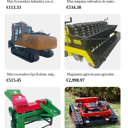
Mini Excavadora hidráulica con motor diésel, máquina de oruga para granja, hogar, jardín, fábrica China personalizada, 1,7 toneladas
Mini máquina cultivadora de malezas, maquinaria agrícola de campo, cultivador de granja agrícola
€113.33
€534.38
Mini excavadora Epa Kubota, máquina de paquete agrícola, motor personalizado
Maquinaria agrícola para agricultura, tractor, máquina de siembra de ajo montada en la parte trasera, novedad
€515.45
€2,998.97