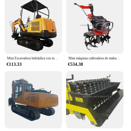
Mini Excavadora hidráulica con motor diésel, máquina de oruga para granja, hogar, jardín, fábrica China personalizada, 1,7 toneladas
Mini máquina cultivadora de malezas, maquinaria agrícola de campo, cultivador de granja agrícola
€113.33
€534.38