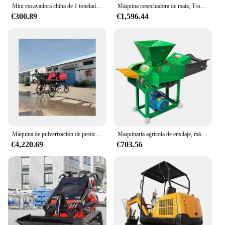
Mini excavadora china de 1 tonelada, máquina de excavación personalizada, EPA Euro 5, motor fuerte, excavadora sobre orugas, uso agrícola
Máquina cosechadora de maíz, Tractor, Mini máquina recolectora de maíz, pulverizador de maíz dulce, máquina recolectora de maíz
€300.89
€1,596.44
Máquina de pulverización de pesticidas, helicóptero autopropulsado para cultivos agrícolas, Tractor agrícola
Maquinaria agrícola de ensilaje, máquina picadora de hierba para alimentación de animales, Mini cortador de paja, 2024
€4,220.69
€703.56