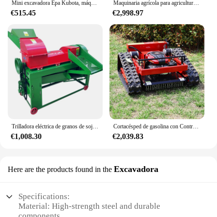
Mini excavadora Epa Kubota, máquina de paquete agrícola, motor personalizado
Maquinaria agrícola para agricultura, tractor, máquina de siembra de ajo montada en la parte trasera, novedad
€515.45
€2,998.97
Trilladora eléctrica de granos de soja, desgranadora de maíz, máquina para granja
Cortacésped de gasolina con Control remoto para jardín, máquina cortadora de césped de 550mm, cinturones verdes, huertos, disponible en EE. UU.
€1,008.30
€2,039.83
Excavadora
Here are the products found in the
Specifications:
Material: High-strength steel and durable
components