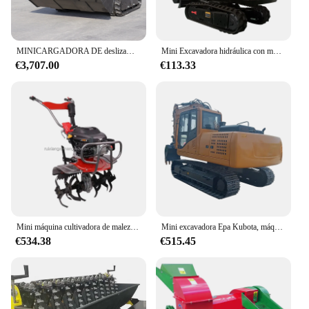
MINICARGADORA DE deslizamiento, maquinaria agrícola de HTS400-2, retroexcavadora
Mini Excavadora hidráulica con motor diésel, máquina de oruga para granja, hogar, jardín, fábrica China personalizada, 1,7 toneladas
€3,707.00
€113.33
Mini máquina cultivadora de malezas, maquinaria agrícola de campo, cultivador de granja agrícola
Mini excavadora Epa Kubota, máquina de paquete agrícola, motor personalizado
€534.38
€515.45