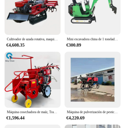
Cultivador de azada rotativa, maquinaria agrícola, Mini cultivador multifuncional para caminar, tractores, Micro máquina de labranza
Mini excavadora china de 1 tonelada, máquina de excavación personalizada, EPA Euro 5, motor fuerte, excavadora sobre orugas, uso agrícola
€4,608.35
€300.89
Máquina cosechadora de maíz, Tractor, Mini máquina recolectora de maíz, pulverizador de maíz dulce, máquina recolectora de maíz
Máquina de pulverización de pesticidas, helicóptero autopropulsado para cultivos agrícolas, Tractor agrícola
€1,596.44
€4,220.69