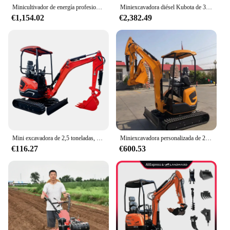
Minicultivador de energía profesional, maquinaria agrícola, cultivador de suelo, alta calidad, gran oferta
Miniexcavadora diésel Kubota de 3,5 toneladas, microexcavadora doméstica de 2 toneladas, trinchera pequeña de granja compacta multifuncional de 1,8 toneladas personalizada
€1,154.02
€2,382.49
Mini excavadora de 2,5 toneladas, herramientas de jardín, excavadora 2 T, maquinaria agrícola, equipo agrícola, personalización de excavadoras
Miniexcavadora personalizada de 2,2 toneladas EPA Euro 5 Kubota, excavadora sobre orugas con motor, miniexcavadora china usada
€116.27
€600.53