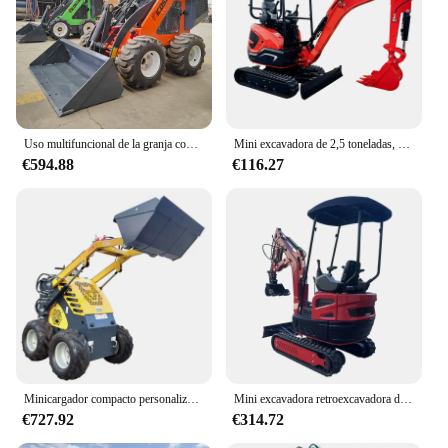
equipment, knowing that it has been rigorously
inspected to meet the highest standards. With the
Excavadora, you are investing in a tool that not only
meets your needs but also stands the test of time.
Uso multifuncional de la granja con ruedas EPA del minicargador barato modificado para requisitos particulares
Mini excavadora de 2,5 toneladas, herramientas de jardín, excavadora 2 T, maquinaria agrícola, equipo agrícola, personalización de excavadoras
€594.88
€116.27
Minicargador compacto personalizado de alta calidad, maquinaria agrícola de 300kg, minicargador de granja de huerto con accesorios
Mini excavadora retroexcavadora de 1,5 toneladas, máquina de excavación pequeña con motor fuerte, precio personalizado, uso agrícola, nueva
€727.92
€314.72