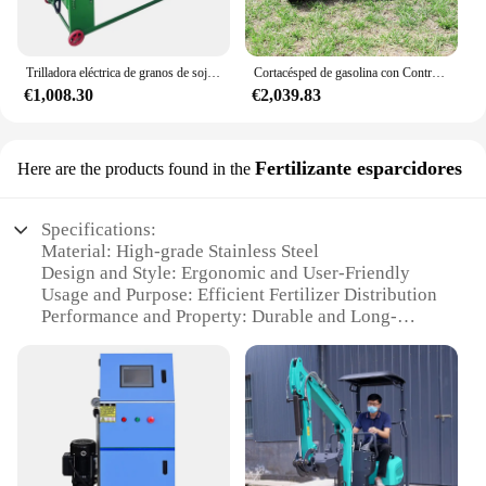
Trilladora eléctrica de granos de soja, desgranadora de maíz, máquina para granja
Cortacésped de gasolina con Control remoto para jardín, máquina cortadora de césped de 550mm, cinturones verdes, huertos, disponible en EE. UU.
€1,008.30
€2,039.83
Fertilizante esparcidores
Here are the products found in the
Specifications:
Material: High-grade Stainless Steel
Design and Style: Ergonomic and User-Friendly
Usage and Purpose: Efficient Fertilizer Distribution
Performance and Property: Durable and Long-
Lasting
Shape or Size or Weight or Quantity: Compact and
Portable
Parts and Accessories: Includes Essential
Accessories for Optimal Functionality
Features: