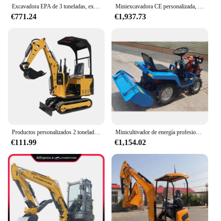
Excavadora EPA de 3 toneladas, excavadora de orugas con motor fiable, miniexcavadoras personalizadas para granja, a la venta
Miniexcavadora CE personalizada, miniexcavadora de granjas con motor Kubota EPA Euro 5 de 2 toneladas, precios
€771.24
€1,937.73
Productos personalizados 2 toneladas 3 toneladas 4 toneladas mini excavadora mini excavadora herramienta agrícola envío gratis
Minicultivador de energía profesional, maquinaria agrícola, cultivador de suelo, alta calidad, gran oferta
€111.99
€1,154.02