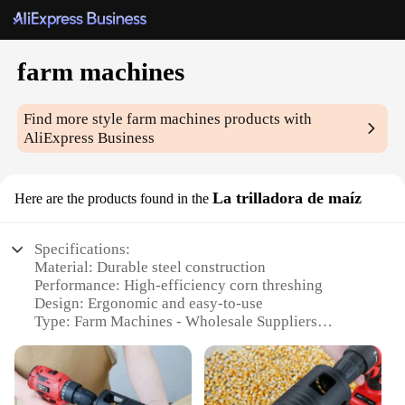
farm machines
Find more style
farm machines
products with
AliExpress Business
La trilladora de maíz
Here are the products found in the
Specifications:
Material: Durable steel construction
Performance: High-efficiency corn threshing
Design: Ergonomic and easy-to-use
Type: Farm Machines - Wholesale Suppliers
Usage: Ideal for large-scale corn harvesting
Size: Compact and portable for on-farm use
Features: