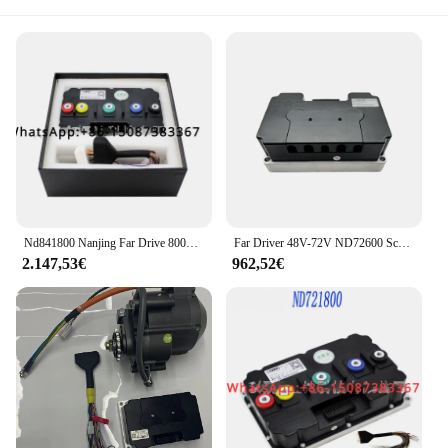
Nd841800 Nanjing Far Drive 800A/1800 a84v Driver Controller motore ad alta potenza
Far Driver 48V-72V ND72600 Scooter elettrico BLDC Controller Fardriver
2.147,53€
962,52€