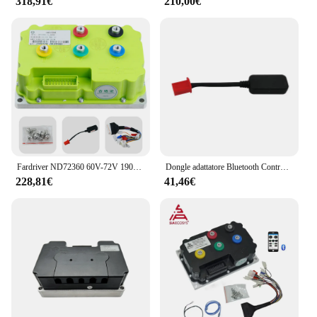
318,91€
210,00€
Fardriver ND72360 60V-72V 190A DC onda sinusoidale scooter elettrico scooter Bluetooth debug programmazione controller motore
Dongle adattatore Bluetooth Controller Fardriver per APP Android e IOS
228,81€
41,46€