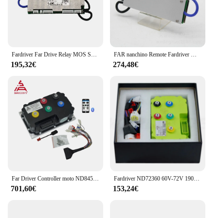
Fardriver Far Drive Relay MOS Scheme 21 Series 190A stesso controllo della temperatura della porta Balanced Bluetooth BMS072190M
FAR nanchino Remote Fardriver MOS Scheme 24 Sichuan 190A stessa porta controllo della temperatura equalizzazione Bluetooth BMS084190M
195,32€
274,48€
Far Driver Controller moto ND84530/ND96530 530A corrente per motore ad alta potenza BLDC 6000W
Fardriver ND72360 60V-72V 190A DC onda sinusoidale scooter elettrico scooter Bluetooth debug programmazione controller motore
701,60€
153,24€