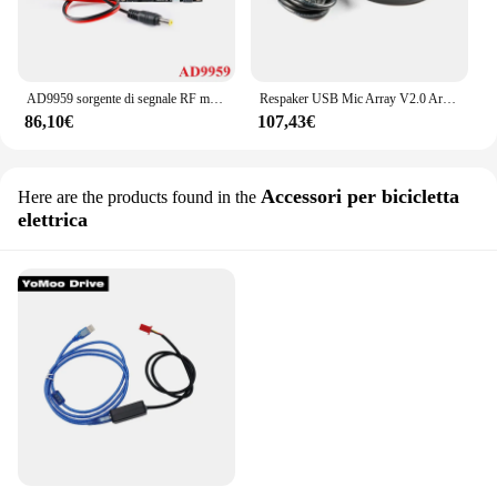
AD9959 sorgente di segnale RF modulo generatore DDS onda sinusoidale ad alta velocità scheda DDS a quattro canali prestazioni supera di gran lunga AD9854
Respaker USB Mic Array V2.0 Array di microfoni a campo lontano Intelligent Speech Recognition scheda di sviluppo acustica con custodia
86,10€
107,43€
Accessori per bicicletta
Here are the products found in the
elettrica