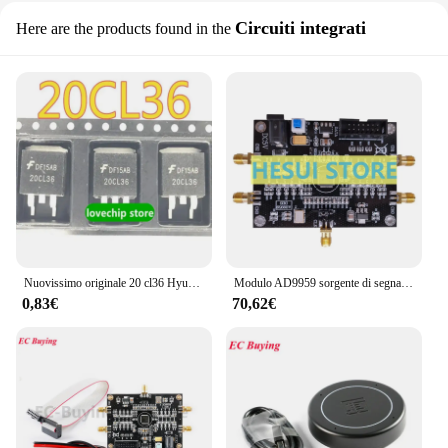
Circuiti integrati
Here are the products found in the
Nuovissimo originale 20 cl36 Hyundai tubo di accensione Kia Far Ship Engine Computer Board Driver di accensione IC integrato TO-263
Modulo AD9959 sorgente di segnale RF generatore multicanale le prestazioni regolabili in fase sono molto migliori di AD9854 e scheda Driver
0,83€
70,62€