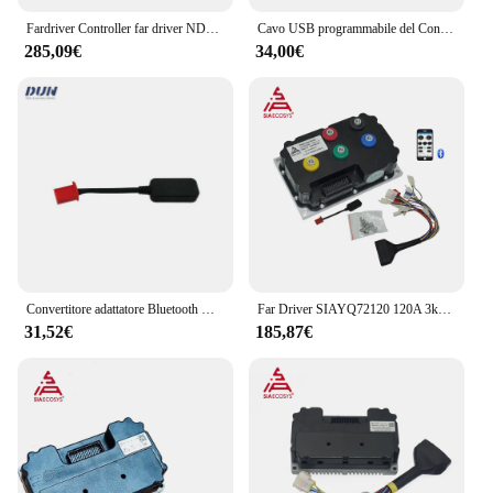
Fardriver Controller far driver ND72530 530A corrente per Controller programmabile ebike con Bluetooth
Cavo USB programmabile del Controller Fardriver per cavo di Debug del Software del PC per il Controller del motore del driver lontano SiAECOSYS
285,09€
34,00€
Convertitore adattatore Bluetooth Debug programma Driver lontano per Controller motore Fardriver
Far Driver SIAYQ72120 120A 3kw e 4kw Controller motore elettrico per QS Motor 3 ordini
31,52€
185,87€