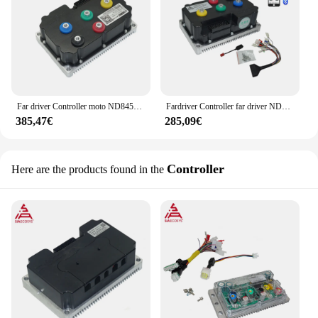
Far driver Controller moto ND84530/ND96530 530A corrente per motore BLDC ad alta potenza da 6000W
Fardriver Controller far driver ND72530 530A corrente per Controller programmabile ebike con Bluetooth
385,47€
285,09€
Controller
Here are the products found in the