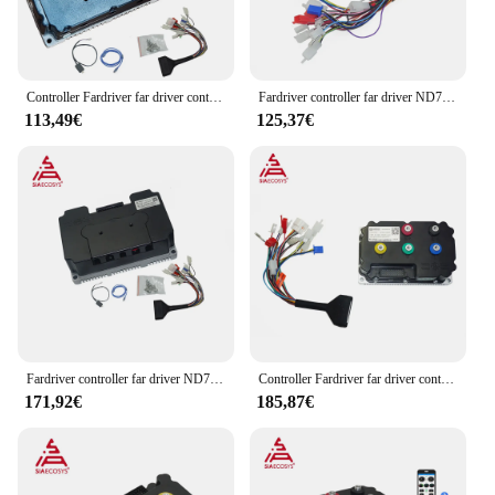
Controller Fardriver far driver controller ND72200 200A per Controller moto elettrica BLDC con Bluetooth programmabile
Fardriver controller far driver ND72240 Controller 240A BLDC Motor per ebike con Bluetooth programmabile
113,49€
125,37€
Fardriver controller far driver ND72340 Controller moto elettrica 300A BLDC programmabile con Bluetooth programmabile
Controller Fardriver far driver controller ND72360 ND84360 ND96360 Controller ebike con dissipatore di calore 360A 3-4KW BLDC programmabile
171,92€
185,87€