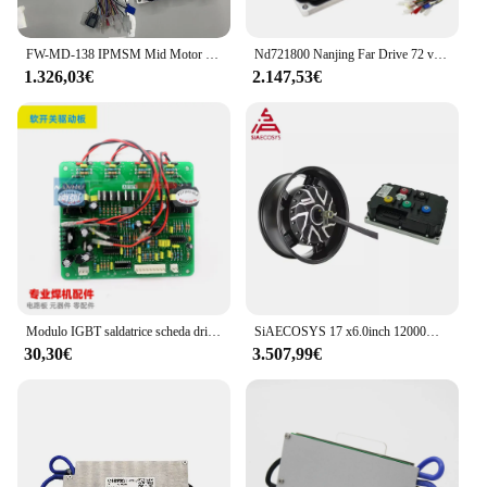
FW-MD-138 IPMSM Mid Motor \ Far driver Controller
Nd721800 Nanjing Far Drive 72 v80 0a/1800a Driver Controller motore ad alta potenza
1.326,03€
2.147,53€
Modulo IGBT saldatrice scheda driver soft switch ZX7 500 NBC 630 Far Aotaikai saldatrice inverter
SiAECOSYS 17 x6.0inch 12000W V4 96V 157kph motore del mozzo con Controller del Driver lontano ND96850 per moto elettrica
30,30€
3.507,99€