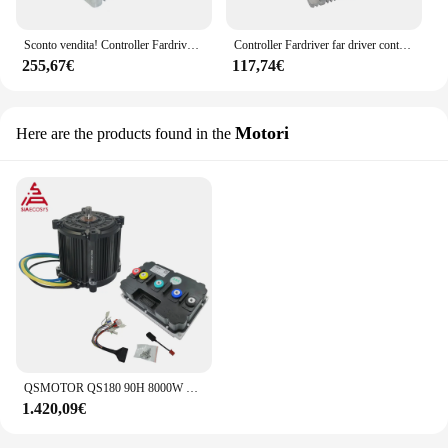
Sconto vendita! Controller Fardriver far driver controller ND72680 accessori per moto elettriche Controller 680A BLDC Bluetooth
Controller Fardriver far driver controller ND72280 accessori per moto elettriche custodia trasparente Bluetooth programmabile
255,67€
117,74€
Motori
Here are the products found in the
QSMOTOR QS180 90H 8000W 72V 110KPH Mid Drive Motor con Far Driver ND721200B Controller per Dirtbike moto elettrica per adulti
1.420,09€