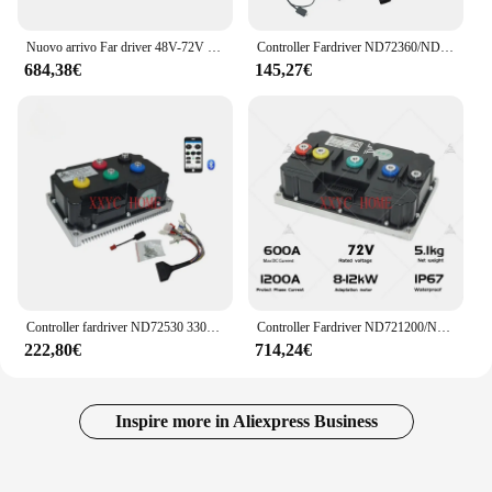
Nuovo arrivo Far driver 48V-72V ND72600 Scooter elettrico BLDC Controller Fardriver
Controller Fardriver ND72360/ND84360/ND96360 360A per moto elettrica 3-4kw ed Ebike con adattatore Bluetooth
684,38€
145,27€
Controller fardriver ND72530 330A controller ebike programmabile elettrico con bluetooth
Controller Fardriver ND721200/ND841200/ND961200 1200A con adattatore Bluetooth per moto elettrica ad alta potenza 8-12KW
222,80€
714,24€
Inspire more in Aliexpress Business