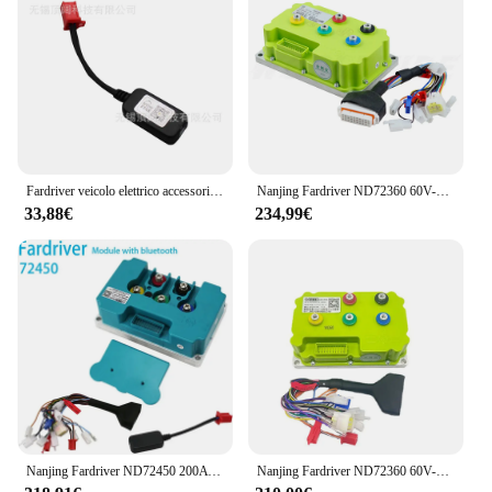
Fardriver veicolo elettrico accessori per moto elettriche Nanjing remote drive controller modulo Bluetooth programmazione DKYS
Nanjing Fardriver ND72360 60V-72V 190A DC onda sinusoidale scooter elettrico scooter Bluetooth debug programmazione controller del motore
33,88€
234,99€
Nanjing Fardriver ND72450 200A DC onda sinusoidale scooter elettrico moto auto programmazione Bluetooth debug controller motore
Nanjing Fardriver ND72360 60V-72V 190A DC onda sinusoidale scooter elettrico scooter Bluetooth debug programmazione controller del motore