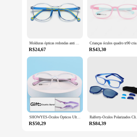
Molduras ópticas redondas anti azuis para crianças, óculos de computador, moda estudantil, tr90, 49529
Crianças óculos quadr
R$24,67
R$43,30
SHOWYES-Óculos Ópticos Ultraleves para Crianças, Moldura Destacável, Moldura Flexível, Espetáculo Criança, Quadros TR90
Ralferty-Óculos Polarizados Clipes em Óculos
R$50,29
R$84,39