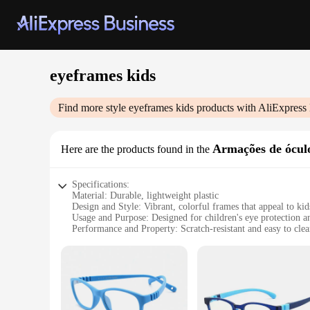
eyeframes kids
Find more style
eyeframes kids
products with AliExpress
Armações de ócul
Here are the products found in the
Specifications:
Material: Durable, lightweight plastic
Design and Style: Vibrant, colorful frames that appeal to kid
Usage and Purpose: Designed for children's eye protection 
Performance and Property: Scratch-resistant and easy to cle
Parts and Accessories: Includes a variety of frame colors and
Applicable People: Suitable for children aged 2-12 years
Features:
|Wholesale|
**Eye Protection for Young Eyes**