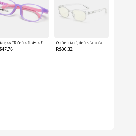
Crianças's TR óculos flexíveis Frames, Optical, Ambliopia, Meninos, Meninas, Crianças, Miopia
Óculos infantil, óculos da moda com filtro de luz azul, anti-reflexo, armação óptica transparente tr90 para meninos e meninas
$47,76
R$30,32