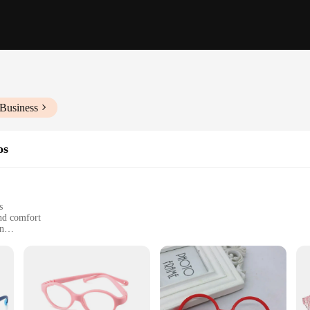
 Business
os
s
and comfort
an
 sizes