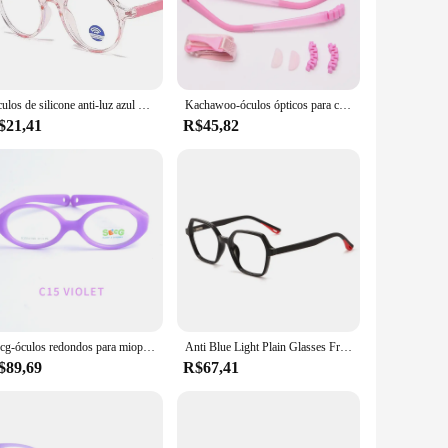
weight plastic, these frames are designed to be both durable
hem more likely to wear their glasses with confidence. The
ires prescription lenses or simply needs eye protection from
Óculos de silicone anti-luz azul para crianças, óculos de computador para meninos e meninas, armação óptica, óculos de telefone, UV400
Kachawoo-óculos ópticos para crianças, moldura de silicone, flexível, azul, rosa e preto, para meninos e meninas, tr90
ce shape and personal style. The eyeframes kids are not just
$21,41
R$45,82
 to accommodate their changing face shapes. This means you
eframes kids are not just for sale; they are a reliable
Secg-óculos redondos para miopia, armação de borracha transparente, flexível e macio, tr90, para crianças, dioptrias
Anti Blue Light Plain Glasses Frame, Óculos personalizados para crianças, Prescrição de miopia e hipermetropia, meninas e meninos, 3-12, 2024
$89,69
R$67,41