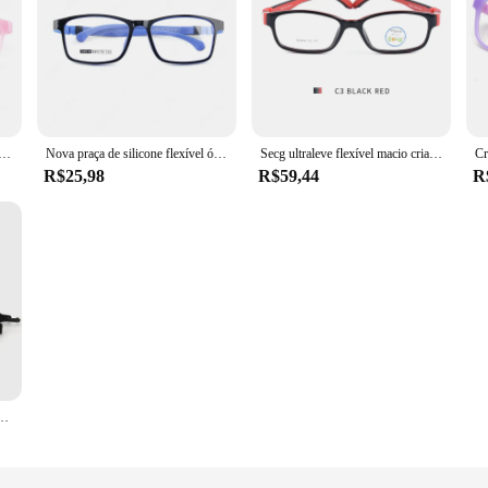
o tr90 crianças inquebrável seguro ultra leve meninos meninas óculos ópticos flexibl silicone quadro tendência
Nova praça de silicone flexível óptica crianças óculos crianças meninos meninas computador óculos proteção ultra leve quadro
Secg ultraleve flexível macio crianças quadro crianças óculos de armação de óculos ópticos para visão óculos lunettes de vue enfant
R$25,98
R$59,44
R
 para Crianças, Miopia Eyewear Frame, Óculos Prescrição, Frame Óptico, 0 Dioptrias, 2 em 1