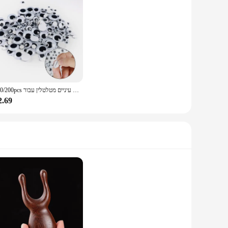
100/200pcs עצמי דבק ענק מתנדנד גוגלי עיניים מטלטלין עבור DIY אמנות קרפט צעצועי רעיונות דקור עיני קרפט ספקי
2.69