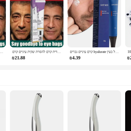
קרם עיניים גברים hyalurate קריר העין ג 'ל לחות תחת קרם עיניים עבור עיגולים כהים נפיחות העין טיפול בעין
מיידית קרם להסרת שקית עיניים קרם retinol אנטי-קמטים ממצק העור לדעוך קווים עדינים אנטי-חושך
מיידית קרם להסרת שקית עיניים קרם retinol אנטי-קמטים ממצק העור לדעוך קווים עדינים אנ
₪21.88
₪4.39
₪