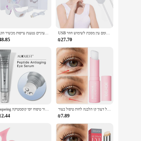
nd, this device features an ergonomic shape that fits snugly
 durable and lightweight, making it easy to handle and
oking for a gentle massage to unwind after a long day or a
USB מחומם עין מסכת לשימוש חוזר USB משי מהביל עין מסכת עיניים לעיסוי לשינה עין נפיחות אנטי כהה מעגל תיקון עין טיפול
עיסוי עיניים חשמלי אנטי קמטים הזדקנות העין טיפול יופי כלי עיסוי עיניים נטענת עייפות מכשיר הקלה
experience to your specific requirements, ensuring that you
48.85
₪27.70
specific areas around the eyes, including the eyelids,
ion to any household. Whether you're a professional who
ial tool for your eye care regimen.
רטינול אנטי קמטים קרם עיניים נגד נפיחות להסיר עיגולים כהים עין שקיות מקל דעוך קו הלבנה לחות טיפול בעור
Auqueing פפטיד קרם עיניים שקיות עיגולים כהים הסרת לחות סרום לחות הרמת עיניים טיפוח העור טיפוח יופי קוסמטיקה
12.44
₪7.89