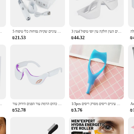
king to alleviate eye strain and fatigue. Designed with the user's comfort in mi
e experience. The device is made from high-quality ABS plastic, which is both
offers a variety of massage modes to cater to different needs. Whether you're lo
עין 3d עין עיסוי עיניים להירגע הקלה להקל על עיגולים כהים העין חלקה עין יופי טיפול
5 ב 1 העין יופי מכשיר פנים עיסוי הוביל אור טיפול אדום צמר עבור להירגע עיניים עיגולים כהים עיניים שקיות נפיחות כלי טיפוח
מרסס ננו עיניים עם 500 חום סוללה 10 מ "ל מיכל מי
as got you covered. The customizable settings allow you to tailor your massage 
₪21.53
₪44.32
₪
, providing a comprehensive eye care solution. The pads are designed to target 
re. The device is suitable for all ages and genders, making it a versatile addit
ho simply wants to maintain healthy eyes, this eye massage device is an essent
1/3pcs פלסטיק נייד מסקרה מגן המוליך מדריך עפעף עיניים ריסים מסרק ריסים curler נשים עיניים איפור כלים
עיניים יופי מכשיר אינפרא אדום חום דחיסה עיסוי עיניים להסיר שקיות עיניים עיגולים כהים הרמת עור הפנים הידוק עור
תדר גבוה רטט עין מעסה להסיר עיגולים כהים תמצי
₪52.78
₪3.76
₪