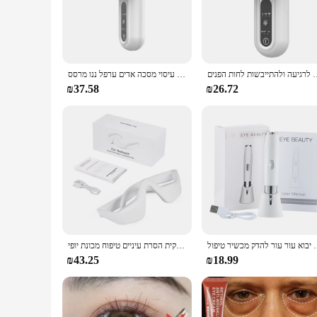
The eye massage device is a revolutionary tool for anyone loo
around the eyes, ensuring a comfortable and soothing massag
transport.
**Versatile and Customizable Massage**
The eye massage device is not just a single-mode device; it 
כל יכולת מרסס מרסס לרגיעה ולהתייבשות לחות הפנים
חם קר לחץ עיניים אדים להקל על עייפות לחות עיניים יבשות לחות חימום פנים עיניים עיסוי מסכה אדים ערפל ננו מרסס
more intense treatment to alleviate headaches, this device h
get the most out of your eye care routine.
₪37.58
₪26.72
**Complete Eye Care Solution**
This eye massage device comes with a set of eye massage pads
temples, and forehead, offering a holistic approach to eye ca
spends long hours in front of a computer screen or someone w
ת יבוא עור עור להדק מכשיר טיפול
עין מעסה עיגולים כהים עין שקית הסרת עיניים טיפוח מכונת יופי
₪43.25
₪18.99