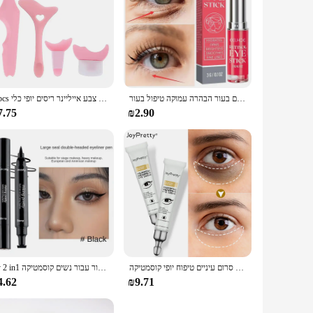
קרם עיניים רטינול קרם עיניים נגד קמטים מקל מיצוק לחות נפיחות שחור ועיגולים בעור הבהרה עמוקה טיפול בעור
4 pcs להגדיר רב פונקציונלי העין איפור עוזר שילוב סיליקה ג 'ל צבע אייליינר ריסים יופי כלי
7.75
₪2.90
ג 'וידי פפטיד אנטי כהה עיגולים עיניים קרם עיניים שקיות הסרת קמטים הרמת קווים עדינים סרום עיניים טיפוח יופי קוסמטיקה
Zy 2 in1 חותמת נוזל אייליינר עיפרון עיניים גדולות עמיד למים מהיר יבש כפול העין שחור איפור עבור נשים קוסמטיקה
4.62
₪9.71