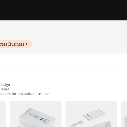
ress Business
 design
relief
 modes for customized treatment
 for a complete eye care experience