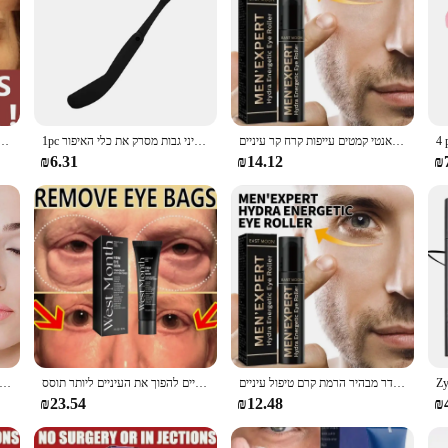
קרם חומצה היאלורונית רולר עיסוי עיניים טיפול 10 מ ל גברים מומחה הידרו-אנרגטי אנטי קמטים עייפות קרח קר עיניים
1pc ריסים קליפ מסרק ריסים המפריד את העין שחור הרמת מתכת המברשת מיני גבות מסרק את כלי האיפור
רטינול נגד קמטים קרם עיניים להסיר שקיות עיניים עיגולים כהים דוהה קווים עדינים אנטי אייג 'ינג נפיחות מוצ
₪6.31
₪14.12
₪
קרם עיניים של גברים להסרת עיגולים שחורים לחות עיניים ויטינג לחמניות, הפחתת שקיות קו בסדר מבהיר הרמת קרם טיפול עיניים
קרם עיניים מערב & חודש מסיר עיגולים כהים מהדקת את העיניים להרים מיצוק, הסרת שקיות עיניים להפוך את העיניים ליותר תוסס
קרם עיניים רטינול הבהרה עיגולים כהים מיצוק עור עור מיידי תיקון עיניים לנשים טיפול
₪23.54
₪12.48
₪