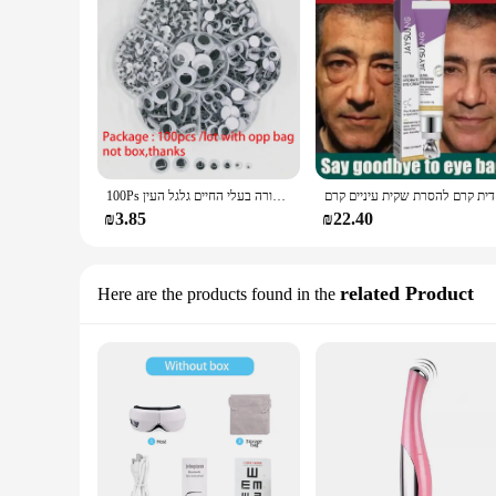
טי-חושך
100Ps דביק מתנדנד גוגלי עין בובת מטלטלין סימולציה קריקטורה בעלי החיים גלגל העין DIY ילדי גן אספקת מלאכה
₪3.85
₪22.40
related Product
Here are the products found in the