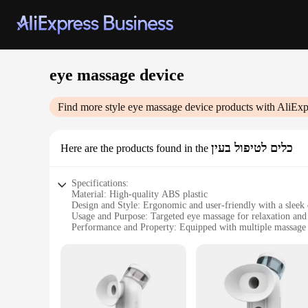
eye massage device
Find more style
eye massage device
products with AliExp
כלים לטיפול בעין
Here are the products found in the
Specifications:
Material: High-quality ABS plastic
Design and Style: Ergonomic and user-friendly with a sleek
Usage and Purpose: Targeted eye massage for relaxation and 
Performance and Property: Equipped with multiple massage
Parts and Accessories: Comes with a set of eye massage pads
Applicable People: Suitable for all ages and genders
Features:
|Wholesale|Vendors|
**Enhanced Comfort and Relaxation**