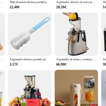
léctrico pequeño portátil azul/rosa, vaso con cuchilla de acero inoxidable, licuadora automática de frutas, herramienta de cocina, 1 unidad
Mini licuadora eléctrica portátil para batidos y batidos, máquina multifunción para hacer zumo fresco, cocina
Exprimidor eléctrico de acero inoxidable, máquina centrífuga de jugo fresco, fácil de limpiar y antigoteo, 2 velocidades, 800W
22,40€
28,26€
1
600ML, exprimidor eléctrico de frutas, mezcladores de 4000mAh, recargable por USB, minilicuadora Personal, colorf
Exprimidor eléctrico portátil con carga USB, exprimidor de 6 cuchillas, limón, naranja, Mini tazas de jugo, máquina para hacer jugo para el hogar
Exprimidor de frutas y verduras multifuncional portátil, máquina pequeña de separación de residuos de jugo, 800W
3,57€
66,90€
3