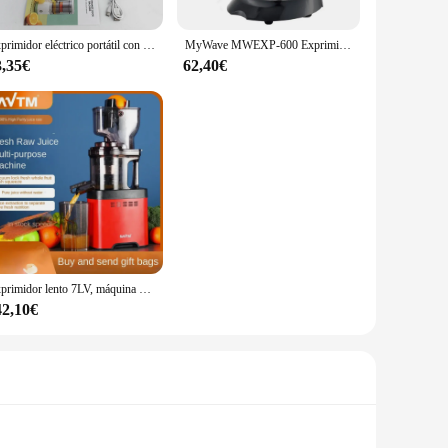
Exprimidor eléctrico portátil con carga USB, licuadora de naranja, limón y frutas, Mini exprimidor de jugo doméstico, mezclador de cítricos para viajes
MyWave MWEXP-600 Exprimidor Nido Pro con palanca 600W
3,35€
62,40€
Exprimidor lento 7LV, máquina eléctrica de zumo con tornillo, 220V, filtro de acero inoxidable, prensa en frío de gran calibre, Extractor de frutas
42,10€