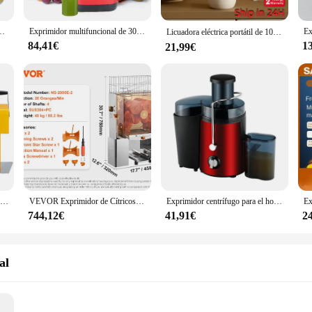
ntrífuga de jugo fresco, fácil de limpiar y antigoteo, 3 velocidades, 400W
Exprimidor multifuncional de 300W, prensa en frío, separación de residuos para el hogar, Extractor de zumo de frutas y verduras de gran calibre
Licuadora eléctrica portátil de 10 cuchillas，10 Blades 3000mAh，recargable por USB，exprimidor de frutas de 350ML，
84,41€
1
21,99€
Exprimidor de fruta fresca multifuncional, máquina extractora comercial de naranja, fabricante de jugo de naranja Pitaya
VEVOR Exprimidor de Cítricos Eléctrico Comercial Extractor de Zumo 120W Alimentación Automática con Filtro Extraíble Cubo Recolector de Cáscaras para Naranja, Pomelo, Restaurante, Cafetería, Frutería
Exprimidor centrífugo para el hogar, máquina de jugo eléctrica de gran calibre, separación de residuos, exprimidor de verduras, UE, Reino Unido
744,12€
41,91€
2
al