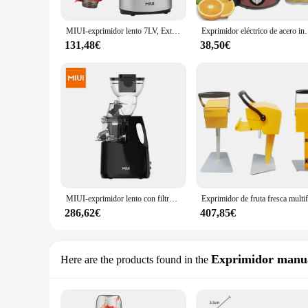
MIUI-exprimidor lento 7LV, Extractor de prensa en frío con tornillo, FilterFree, fácil lavado, máquina exprimidora eléctrica de frutas, gran calibre, modle-prime
Exprimidor eléctrico de acero inoxidable, máquina ce
131,48€
38,50€
MIUI-exprimidor lento con filtro FFS6 de acero inoxidable, exprimidor Original de 8 etapas con tornillo para masticar, buque insignia comercial
286,62€
407,85€
Exprimidor manu
Here are the products found in the