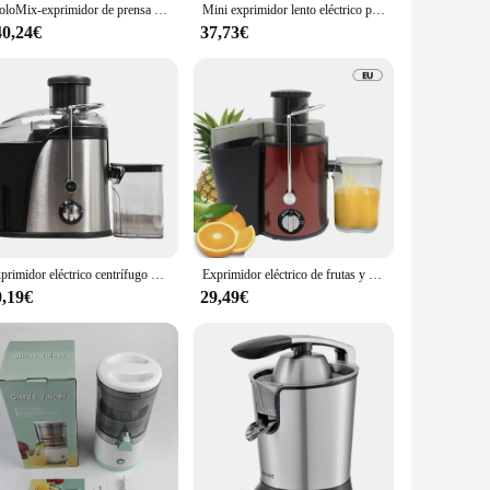
BioloMix-exprimidor de prensa en frío, con conducto de alimentación de 130mm, apto para frutas y verduras completas, alto rendimiento de jugo, exprimidor de masticulación lento sin BPA
Mini exprimidor lento eléctrico portátil, Extractor de jugo de limón, fabricante de jugo de fruta, licuadora de fácil limpieza, puede hacer helados Mini-Pro
40,24€
37,73€
Exprimidor eléctrico centrífugo de 800W, Extractor de zumo de frutas y verduras con boca grande de 3 pulgadas, mezclador de 2 velocidades, botella
Exprimidor eléctrico de frutas y verduras, máquina exprimidora multifunción de 400 RPM, 12000 W, electrodomésticos de cocina
0,19€
29,49€