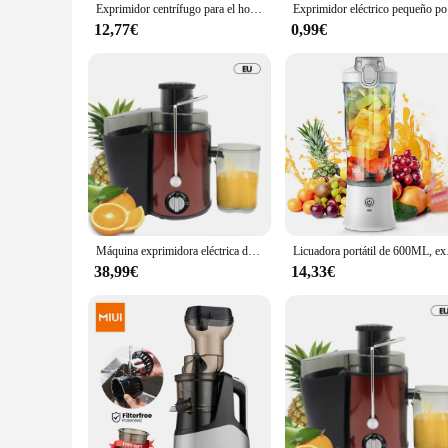
Exprimidor centrífugo para el hogar, máquina de jugo eléctrica de gran calibre, separación de residuos, exprimidor de verduras, UE, Reino Unido
Exprimidor e
12,77€
0,99€
Máquina exprimidora eléctrica de 400W, conducto ancho para fruta entera, Extractor de jugos, verduras, mezclador de frutas, licuadora con botella
Licuadora portátil de 
38,99€
14,33€