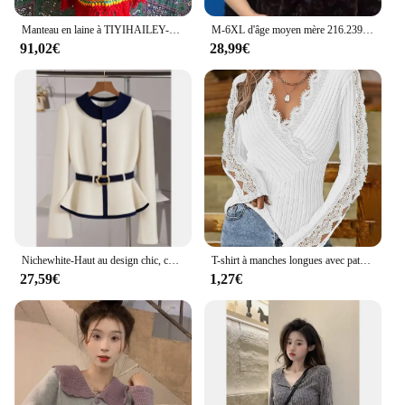
Manteau en laine à TIYIHAILEY-100 pour femmes, vêtements d'extérieur amples, manches longues, Maxi, fait à la main, chandails nationaux, glands, mode
M-6XL d'âge moyen mère 216.239.manteau en velours de vison automne hiver optique fermeture éclair cardigan pull col en fourrure femmes avec volonté veste
91,02€
28,99€
Nichewhite-Haut au design chic, coréen, de haute qualité, très beau, sensible, nouveau style, début d'automne
T-shirt à manches longues avec patch en dentelle pour femme, haut sexy, col en V, début du printemps, dernière crise décontractée, croix évidée, maigre, 03, chemise, 2024
27,59€
1,27€