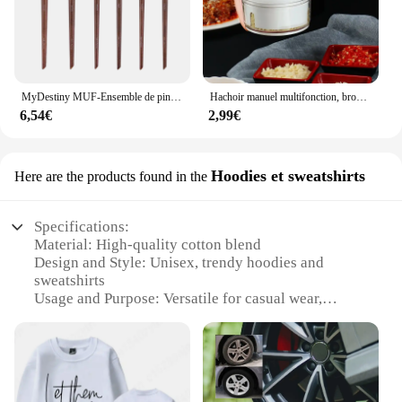
MyDestiny MUF-Ensemble de pinceaux de maquillage et kit, fond de teint, fard à barrage, poudre de surbrillance, pinceaux pour les yeux, artiste professionnel
Hachoir manuel multifonction, broyeur à viande, gadgets de cuisine, 1 pièce
6,54€
2,99€
Hoodies et sweatshirts
Here are the products found in the
Specifications:
Material: High-quality cotton blend
Design and Style: Unisex, trendy hoodies and
sweatshirts
Usage and Purpose: Versatile for casual wear,
sports, or layering
Performance and Property: Durable, comfortable,
and easy to care for
Typical Adaptive Scenario: Suitable for various
weather conditions