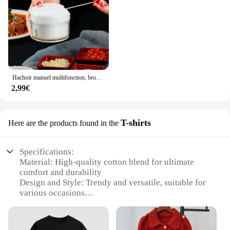
Hachoir manuel multifonction, broyeur à viande, gadgets de cuisine, 1 pièce
2,99€
T-shirts
Here are the products found in the
Specifications:
Material: High-quality cotton blend for ultimate
comfort and durability
Design and Style: Trendy and versatile, suitable for
various occasions
Usage and Purpose: Ideal for casual wear, sports, or
as a uniform for businesses
Shape or Size or Weight or Quantity: Available in a