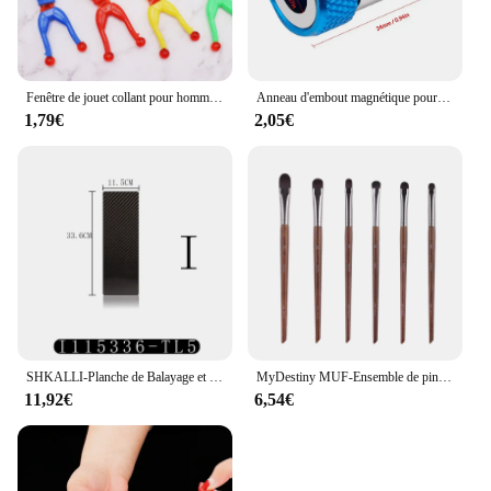
Fenêtre de jouet collant pour hommes, ensemble de 5 à 50 pièces de 8.5cm, avec main collante, 3 jouets couleur et années, pieds adaptés aux enfants
Anneau d'embout magnétique pour perceuse électrique, tête de tournevis en métal, manchon en acier, embout de tournevis électrique, pièces d'outils électriques, accessoires
1,79€
2,05€
SHKALLI-Planche de Balayage et Feuille de Fibre de Carbone Professionnelle, Tableau de Documents pour Cheveux pour Stylistes
MyDestiny MUF-Ensemble de pinceaux de maquillage et kit, fond de teint, fard à barrage, poudre de surbrillance, pinceaux pour les yeux, artiste professionnel
11,92€
6,54€