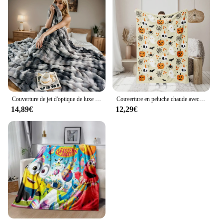
Couverture de jet d'optique de luxe en fausse fourrure de lapin, couverture décorative ultra-peluche, confortable et douce, utilisation pour canapé, lit, voyage
Couverture en peluche chaude avec motif imprimé Aliments et chauve-souris, cadeau d'Halloween, adaptée aux canapés, lits, voyage, mignon, 1 pièce
14,89€
12,29€