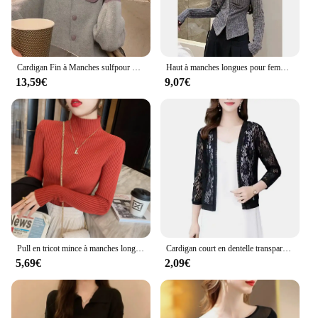
Cardigan Fin à Manches sulfpour Femme, Pull Doux et Cool, décennie age de Documents, Style Alien, Nouvelle Collection Automne Hiver 2023
Haut à manches longues pour femmes, design plissé à revers, coupe couvertes, vêtements de rue parfaits pour l'automne, nouveau, 2024
13,59€
9,07€
Pull en tricot mince à manches longues et col montant pour femmes, pull d'hiver, Y-Blusas Mujer De Moda, J995, 2024
Cardigan court en dentelle transparente pour femmes, haut d'été à la mode, M à 4XL
5,69€
2,09€