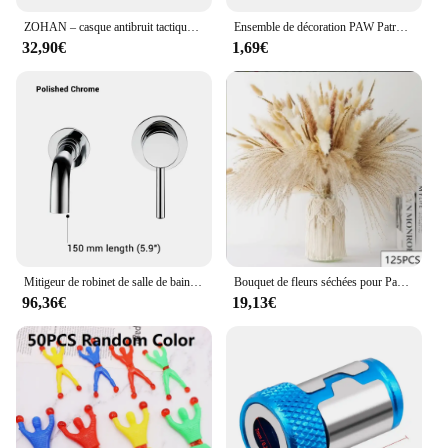
ZOHAN – casque antibruit tactique pour la chasse, casque d'écoute, réduction du bruit, Protection auditive électronique
Ensemble de décoration PAW Patrol pour enfants, ballon en aluminium, poulet, vaisselle, chien, Chase, Marshall, Skye, fournitures de fête d'anniversaire
32,90€
1,69€
Mitigeur de robinet de salle de bains, mitigeur de lavabo, noir mat, bec mural d'eau chaude et froide, bain avec poignée à levier moderne 1085
Bouquet de fleurs séchées pour Pampas, 100 pièces, décoration de maison, queue de lapin naturelle, herbe artificielle, décoration de fête de mariage
96,36€
19,13€