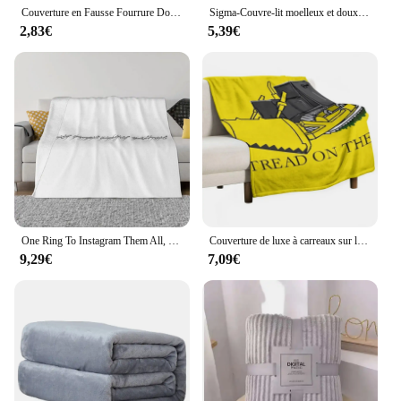
Couverture en Fausse Fourrure Douce et Chaude pour Lit, Couvre-Lit en Peluche et Laine pour Décoration de Maison
Sigma-Couvre-lit moelleux et doux, sur le mur, Whos The Skibidiest of Them, Queen Bed, Kawaii
2,83€
5,39€
One Ring To Instagram Them All, une couverture ultra-douce, Micro Smile
Couverture de luxe à carreaux sur le canapé, Marvin Heemeyer, bande de roulement sur eux, Killdozer, St Furrile
9,29€
7,09€