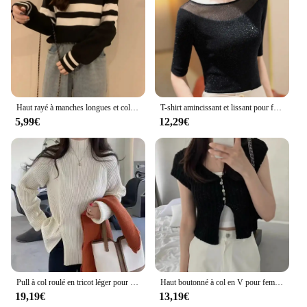
Haut rayé à manches longues et col polo pour femme, chemise confortable, style Hong Kong, petite personnalité, paresseux, automne
T-shirt amincissant et lissant pour femme, haut à couche de base en maille brillante, nouveau style d'été, élégant, Off-Initiated, 2024
5,99€
12,29€
Pull à col roulé en tricot léger pour femme, pulls pour femme, pull d'extérieur, thermique, lisse, mode basique, Harajuku, automne, hiver, 2024
Haut boutonné à col en V pour femme, manches courtes, creux, fente latérale, niche, polyvalent, chic, style coréen, amincissant, été, nouveauté
19,19€
13,19€