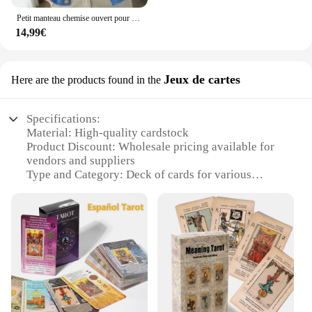
Petit manteau chemise ouvert pour femme, manches longues, haut extérieur, fibre de résine, style adt, design à col en V, saison de printemps
14,99€
Jeux de cartes
Here are the products found in the
Specifications:
Material: High-quality cardstock
Product Discount: Wholesale pricing available for
vendors and suppliers
Type and Category: Deck of cards for various
games
Design and Style: Vibrant, colorful, and durable
Usage and Purpose: Ideal for casual and
competitive gameplay
Performance and Property: Smooth shuffling and
handling
Parts and Accessories: Includes a complete set of
cards