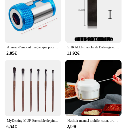
Anneau d'embout magnétique pour perceuse électrique, tête de tournevis en métal, manchon en acier, embout de tournevis électrique, pièces d'outils électriques, accessoires
SHKALLI-Planche de Balayage et Feuille de Fibre de Carbone Professionnelle, Tableau de Documents pour Cheveux pour Stylistes
2,05€
11,92€
MyDestiny MUF-Ensemble de pinceaux de maquillage et kit, fond de teint, fard à barrage, poudre de surbrillance, pinceaux pour les yeux, artiste professionnel
Hachoir manuel multifonction, broyeur à viande, gadgets de cuisine, 1 pièce
6,54€
2,99€