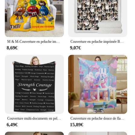
M & M-Couverture en peluche imprimée de dessin animé Bean Chocolate, couverture chaude à la mode pour la randonnée, la maison, le canapé, la literie, le lit d'enfant, le cadeau
Couverture en peluche imprimée Border Collie Dogs, couverture Sherpa super douce pour canapé-lit, 75x100cm, 130x150cm, 150x200cm
8,69€
9,07€
Couverture multi-documents en peluche douce et chaude, couverture confortable pour canapé, chambre à coucher, salon, camp, quatre saisons
Couverture en peluche douce de flanelle de licorne d'anime, couverture de salon climatisée, couverture de canapé d'étudiant, couverture de chambre à coucher d'enfants
6,49€
15,89€