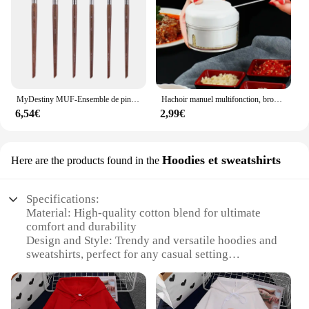
MyDestiny MUF-Ensemble de pinceaux de maquillage et kit, fond de teint, fard à barrage, poudre de surbrillance, pinceaux pour les yeux, artiste professionnel
Hachoir manuel multifonction, broyeur à viande, gadgets de cuisine, 1 pièce
6,54€
2,99€
Hoodies et sweatshirts
Here are the products found in the
Specifications:
Material: High-quality cotton blend for ultimate
comfort and durability
Design and Style: Trendy and versatile hoodies and
sweatshirts, perfect for any casual setting
Usage and Purpose: Ideal for daily wear, layering,
or as a cozy addition to your wardrobe
Performance and Property: Designed for warmth