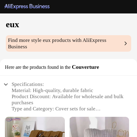
eux
Find more style
eux
products with AliExpress
Business
Couverture
Here are the products found in the
Specifications:
Material: High-quality, durable fabric
Product Discount: Available for wholesale and bulk
purchases
Type and Category: Cover sets for sale
Design and Style: Elegant and versatile design to
complement any decor
Usage and Purpose: Ideal for home and commercial
use