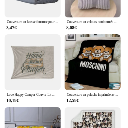
Couverture en fausse fourrure pour adultes et enfants, documents solides, gris glouton, sourire, légère, maison, bureau
Couverture en velours rembourrée confortable et chaude pour les sites de documents, petite peluche, simple, Tat, solide, 70x100cm
3,47€
8,08€
Love Happy Camper-Couvre-Lit Moderne en Peluche, Tapisserie Anime, Couverture d'Été, Textile de Maison, One Direction, Salon, Marine, Hiver
Couverture en peluche imprimée avec logo M-Moschino, dessin animé mignon, canapé-lit d'hôtel, cadeau de bureau portable chaud, voyage de pique-nique
10,19€
12,59€