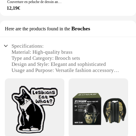
Couverture en peluche de dessin animé pour la décoration de la maison, M-Mini Yellow N, jeté de canapé-lit, couverture de pique-nique portable, cadeau de mode
12,19€
Broches
Here are the products found in the
Specifications:
Material: High-quality brass
Type and Category: Brooch sets
Design and Style: Elegant and sophisticated
Usage and Purpose: Versatile fashion accessory
Typical Adaptive Scenario: Suitable for various
occasions, from casual outings to formal events
Shape or Size or Weight or Quantity: Comes in a set
of multiple brooches
Features:
**Elegant Design and Versatile Styling**
The eux Broches are a testament to timeless
elegance and versatile fashion. Each set is crafted
from high-quality brass, ensuring durability and a