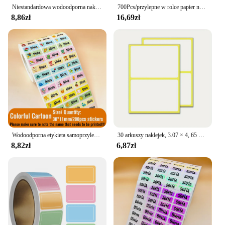
Niestandardowa wodoodporna naklejka na Kawaii naklejki spersonalizowana pierwsza metka z nazwą do butelek papeterii dla dzieci
700Pcs/przylepne w rolce papier naklejki na etykiety termiczny cena supermarketowa pusta etykieta 5 rozmiarów
8,86zł
16,69zł
Wodoodporna etykieta samoprzylepna imię dziecka niestandardowa spersonalizowana etykieta przedszkolna hebrajski dla dzieci artykuły szkolne
30 arkuszy naklejek, 3.07 × 4, 65 Cal etykiety cenowe, papier samoprzylepny etykiety-naklejki na etykiety folderów, matowy biały
8,82zł
6,87zł