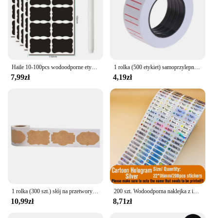
Haile 10-100pcs wodoodporne etykiety z tablicy kredowej Spice Organizer etykieta na domowe słoiki kuchenne naklejki typu tablica kredowa z białym piórem
1 rolka (500 etykiet) samoprzylepne etykiety z cenami biała samoprzylepna metka z ceną Tag naklejka artykuły biurowe
7,99zł
4,19zł
1 rolka (300 szt.) słój na przetwory szklane butelki etykiety samoprzylepne puste naturalne pieczęć do naklejenia Kraft na pieczenie ciasta pakowanie boże narodzenie
200 szt. Wodoodporna naklejka z imieniem niestandardowy hologram srebrne naklejki samoprzylepne personalizuj etykietę z imieniem dla dzieci etykieta papiernicza
10,99zł
8,71zł