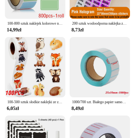
100-800 sztuk naklejek kolorowe naklejki na etykiety wodoodporne samoprzylepne logo odręczne imię i nazwisko naklejki naklejki indeksowe
200 sztuk wodoodporna naklejka z imieniem niestandardowe samoprzylepne naklejki papiernicze personalizuj etykietę z imieniem dla dzieci szkolne etykiety papiernicze
14,99zł
8,73zł
100-500 sztuk słodkie naklejki ze zwierzętami naklejki z nagrodami dla dzieci dla studentów motywacyjny prezent etykieta dekoracyjna naklejka papiernicza
1000/700 szt. Białego papier samoprzylepny papieru do naklejki etykiety termicznego cena supermarketowa pusta etykieta bezpośredniego druku naklejki wodoodporne
6,05zł
8,49zł