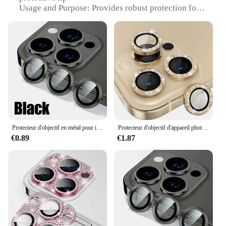
Usage and Purpose: Provides robust protection for
iPhone cameras
Performance and Property: Shock-absorbent, anti-
scratch, and anti-fingerprint
Applicable Scenario: Ideal for daily use, travel, and
outdoor activities
Compatibility: Specifically designed for iPhone
models 16, 15, 14, 13, 12, 11 Pro Max, XR, XS, 7, 8
Features:
|Etui Antichoc Protection D Objectif Iphone 16 15
14 13 12 11 Pro Max Xr Xs 7 8|Wholesale|Vendors|
Protecteur d'objectif en métal pour iPhone, verre pour iPhone 16 13 12 11 14 15 Pro Max Mini, protection d'objectif de caméra arrière pour iPhone 14 15 16 Plus, 3 pièces
Protecteur d'objectif d'appareil photo pailmétrage pour iPhone, accessoires de protection en verre du Guatemala, 16, 15 Pro Max, 13, 11 Pro, 14, 15 Plus, 12 Mini
€0.89
€1.87
**Unmatched Protection for Your iPhone's
Camera**
The etui antichoc protection d'objectif iPhone is a
must-have accessory for iPhone users who value the
longevity and performance of their camera. This
protective case is crafted from durable
polycarbonate, ensuring your device remains safe
from the rigors of daily use. The sleek design not