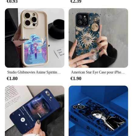
€0.93
€2.39
Studio Ghibmovies Anime Spiriting Phone Case, Soft Cover, Silicone Case, iPhone 16, 15, 14, 13, 11 Pro Max, 12 Mini, 16 Plus
American Star Eye Case pour iPhone, Vertical, Shockproof, Soft Protector, 14PROMAX, 12PRO, 16PROMAX, 16, 13, 7, 11PROMAX
€1.80
€1.90