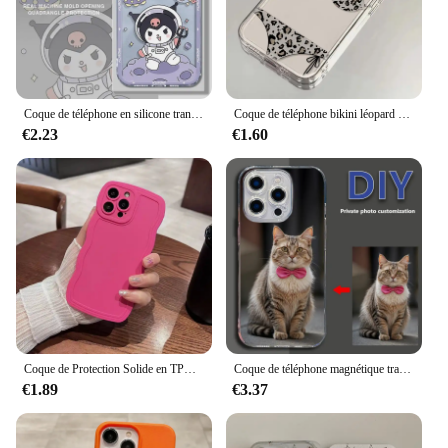
Coque de téléphone en silicone transparent pour iPhone, My Melody Namoroll, iPhone 7 8 15 Pro Poly XS Max SE 12 13 Mini 11 Pro 14 Pro Max 12 Mini 7 8 Plus
Coque de téléphone bikini léopard drôle pour iPhone, coque transparente souple pour iPhone 15, 14, 13, 12, 11 Pro Max, X, XS Max, Poly 8, 7 Plus
€2.23
€1.60
Coque de Protection Solide en TPU Souple pour iPhone, Compatible avec les Modèles 11, 12, 13, 14, 15, 16 Pro Max, 7, 8 Plus, SE 2020, 2022, X, XS Max
Coque de téléphone magnétique transparente personnalisée, coque transparente, motif de bricolage, Magsafe, iPhone 16, 15, 14, 13, 12, 11, X, 8, 7, 6 Plus, Pro Max
€1.89
€3.37