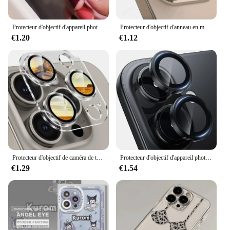
Protecteur d'objectif d'appareil photo en diamant Bling pour iPhone, film d'objectif en métal, housse d'écran pour iPhone 16 Pro, 15, 14, 16, 13, 12, 11 Pro Max
Protecteur d'objectif d'anneau en métal pour iPhone, protecteur d'appareil photo, couverture complète, verre guatémaltèque, iPhone 11 12 13 14 15 16 Pro Max
€1.20
€1.12
Protecteur d'objectif de caméra de téléphone portable, accessoires de couverture d'objectif, iPhone 16, 15, 14, 13, 11 Pro Max, 12 Mini Plus
Protecteur d'objectif d'appareil photo en verre métallique, accessoires de film de protection pour iPhone 16 Pro Max, 15 Plus, 14, 13 Mini, 12, 11, Guatemala
€1.29
€1.54