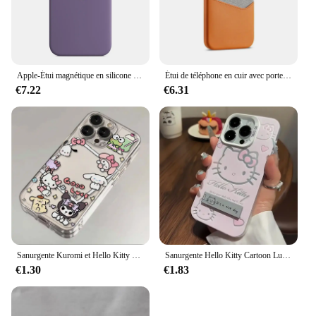
Apple-Étui magnétique en silicone liquide Magsafe, chargement sans fil, coque officielle de protection, iPhone 14 Pro Max, iPhone 14 Plus, original
Étui de téléphone en cuir avec porte-cartes MagSafe, pour iPhone 12, 14, 15, 16 Pro Max Plus
€7.22
€6.31
Sanurgente Kuromi et Hello Kitty Coque de téléphone transparente pour iPhone, jolie coque souple, iPhone 16 15 14 Pro Max 11 12 13 Pro X Poly XS MAX 7 8 Plus Y2K
Sanurgente Hello Kitty Cartoon Lucky Phone Case, Mini Case, Mignon, Mode, Y2K, iPhone 16 15 14 13 12 11 Pro Max Poly XS Max 7 8 Plus
€1.30
€1.83