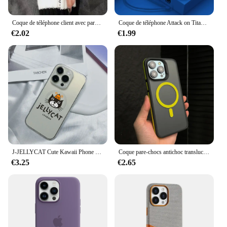
Coque de téléphone client avec paroles de chansons esthétiques, iPhone 13, 8, 7, 6, 6S Plus, X, 5S, SE 2020, Poly 11, 12 Pro, XS MAX
Coque de téléphone Attack on Titan Eren Jaeger pour Apple iPhone, 15, 14, 13, 12, 11 Pro Max Plus, 8, 7, SE Liquid Stores, Corde Capa Cover
€2.02
€1.99
J-JELLYCAT Cute Kawaii Phone Case pour iPhone 12 11 13 14 15 16 Max Pro Plus Transparent Magsafe Magnetic Wireless Cover
Coque pare-chocs antichoc translucide pour iPhone, coque de charge magnétique sans fil Magsafe, mode, iPhone 16 12 14 13 15 Pro Max 15Plus
€3.25
€2.65