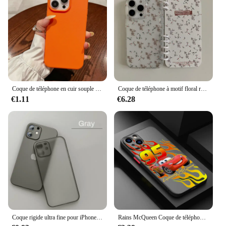
Coque de téléphone en cuir souple Litchi Lines, coque complète, silicone, mode, iPhone 15 11 14 Plus 16 Pro Max 12 13 Mini X XS Poly 7 8 SE
Coque de téléphone à motif floral rose pour iPhone 13, 14, 15, 16 Pro Max, design de cahier de retournement de page créative, plein écran
€1.11
€6.28
Coque rigide ultra fine pour iPhone, coque pour iPhone 13 14 15 Pro Max 12 Mini 11 X Poly XS Max SE 0.2 2020 7 6 8 Plus, 2022mm
Rains McQueen Coque de téléphone pour iPhone, 13 Mini SE, Poly XS Max, 15 Pro Max, 7, 8 Plus, 16, 14 Pro, 11 Pro, 12, SE, 2020 Print 256 Cover