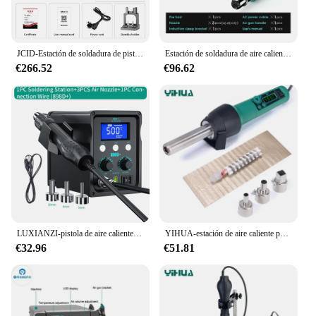
JCID-Estación de soldadura de pistola de aire caliente inteligente Aixun H314, estación de calefacción de retrabajo BGA Digital de alta potencia de 1400W para reparación SMD BGA
Estación de soldadura de aire caliente RF4 H2 H3 H4 H5 1200W, pantalla LCD Digital de calentamiento rápido para teléfono, PCB SMD BGA, herramienta de reparación de soldadura
€266.52
€96.62
LUXIANZI-pistola de aire caliente 8589D + 2 en 1, estación de soldadura con pantalla Digital LED para BGA PCB IC, herramienta de reparación, estación de retrabajo SMD
YIHUA-estación de aire caliente portátil, 8858-I, pantalla Digital LED, 700W, pistola de soldadura, PCB, SMD, reparación, estación de retrabajo BGA
€32.96
€51.81