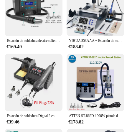
Estación de soldadura de aire caliente sin plomo Quick K8 1000W con calentador Bga de tres canales para placa base de teléfono PCB herramienta de reparación SMD
YIHUA 853AAA + Estación de soldadura controlada por programación, estación de precalentamiento de 1200W, pistola de aire caliente, 3 en 1
€169.49
€188.02
Estación de soldadura Digital 2 en 1, dispositivo de temperatura ajustable, enchufe europeo, 8898 V, 220 W, retrabajo de aire caliente, 60W, soldador para soldadura PCB, 600
ATTEN ST-862D 1000W pistola de aire caliente pantalla Digital Estación de Reparación BGA Estación de Desoldar de reparación automática del sueño 110V / 220V
€39.46
€178.82