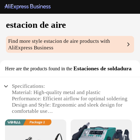
estacion de aire
Find more style
estacion de aire
products with
AliExpress Business
Estaciones de soldadura
Here are the products found in the
Specifications:
Material: High-quality metal and plastic
Performance: Efficient airflow for optimal soldering
Design and Style: Ergonomic and sleek design for
comfortable use
Usage and Purpose: Ideal for various soldering
tasks
Shape or Size: Compact and portable for easy
handling