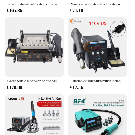
Estación de soldadura de pistola de aire caliente sin plomo ATTEN ST-862D pantalla digital inteligente Estación de Reparación de 1000W para reparación de chips PCB
Nueva estación de soldadura de pistola de aire caliente Original RF4 RF-H6 de alta calidad para placa base de teléfono BGA Estación de reparación de desoldadura rápida
€165.86
€71.18
Gordak-pistola de calor de aire caliente 3 en 1, soldador eléctrico de retrabajo BGA, estación de precalentamiento por infrarrojos IR, 863
Estación de soldadura multifunción, soldador con pantalla Digital, pistola de aire caliente, máquina de soldadura, herramientas de reparación electrónica, 8586
€170.80
€17.36