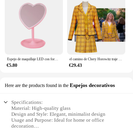
Espejo de maquillaje LED con forma de corazón, iluminación de 3 colores y soporte, recargable, portátil, iluminado
el camino de Chery Horowitz traje de cosplay traje a cuadros amarillo vestido uniforme estilo de película Cosplay
€5.80
€29.43
Espejos decorativos
Here are the products found in the
Specifications:
Material: High-quality glass
Design and Style: Elegant, minimalist design
Usage and Purpose: Ideal for home or office
decoration
Shape or Size: Available in various sizes to fit any