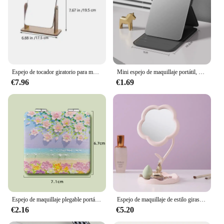
Espejo de tocador giratorio para mujer, tocador de madera, decoración del hogar, maquillaje, escritorio
Mini espejo de maquillaje portátil, mesa de dormitorio y uso de oficina, espejo plegable ajustable y portátil
€7.96
€1.69
Espejo de maquillaje plegable portátil de doble cara, espejo de aumento cuadrado de tulipán, tocador compacto de bolsillo, espejos de mano para estudiantes
Espejo de maquillaje de estilo girasol de escritorio para niñas, joyería colgante, espejo de belleza para dormitorio, espejo de tocador
€2.16
€5.20