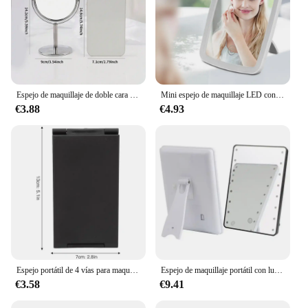
Espejo de maquillaje de doble cara con aumento de 2 aumentos, reflejo claro y fácil de llevar, espejo de tocador de escritorio con soporte, 3/4/5 pulgadas
Mini espejo de maquillaje LED con soporte, plegable, compacto, blanco, cuadrado, de viaje, batería seca ligera y enchufe USB
€3.88
€4.93
Espejo portátil de 4 vías para maquillaje, herramienta de belleza de 360 grados, plegable, para cortar el pelo
Espejo de maquillaje portátil con luz LED ajustable, 16 LED, táctil, escritorio, mesa, cosméticos, viaje, hogar, herramientas de tocador
€3.58
€9.41