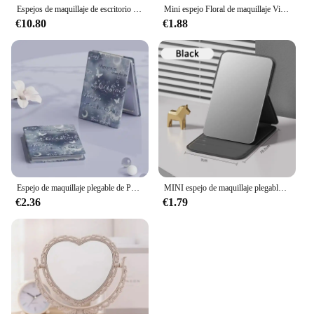
Espejos de maquillaje de escritorio con madera de bambú Natural, espejos rectangulares montados en la pared, portátiles y plegables, para sala de estar y dormitorio
Mini espejo Floral de maquillaje Vintage plegable, espejo de mano de bolsillo compacto de 4 formas, cubierta de tela portátil, espejo cosmético de bolsillo
€10.80
€1.88
Espejo de maquillaje plegable de PU de alta definición, espejo cosmético plegable de doble cara, espejo de bolsillo rectangular de mariposa rosa azul
MINI espejo de maquillaje plegable para mujer, espejo de bolsillo portátil de alta calidad, un solo lado, escritorio creativo con mango de Color sólido
€2.36
€1.79