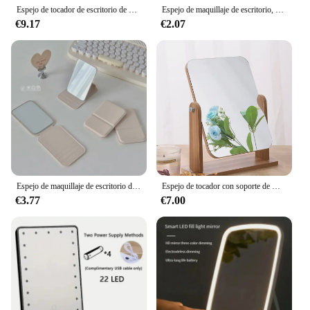
Espejo de tocador de escritorio de nicho, espejo de maquillaje LED con luz de 3 colores, espejo táctil, espejo de tocador para dormitorio de mujer
Espejo de maquillaje de escritorio, Color sólido, cuero PU, Simple, portátil, espejo de maquillaje plegable, compacto para estudiantes, bonito espejo de bolsillo
€9.17
€2.07
Espejo de maquillaje de escritorio de cuero PU de Color sólido, espejo de maquillaje de mano portátil Simple, espejo de bolsillo plegable compacto para estudiantes, lindo
Espejo de tocador con soporte de madera Natural, espejo de aumento giratorio de 1x360 grados, portátil, para mesa y encimera, Baño
€3.77
€7.00