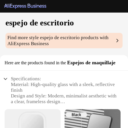
espejo de escritorio
Find more style
espejo de escritorio
products with
AliExpress Business
Espejos de maquillaje
Here are the products found in the
Specifications:
Material: High-quality glass with a sleek, reflective
finish
Design and Style: Modern, minimalist aesthetic with
a clear, frameless design
Usage and Purpose: Ideal for makeup application,
grooming, and personal care routines
Shape or Size: Compact and lightweight, suitable
for desktops and vanity areas