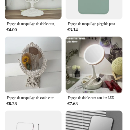
looking to brighten up a small space or add a touch
of sophistication to a larger area, these mirrors are
designed to meet your needs and exceed your
expectations.
Espejo de maquillaje de doble cara, espejo de dormitorio de princesa, retro, minimalista, bonito, Europeo, de escritorio
Espejo de maquillaje plegable para mujer, espejo de maquillaje de escritorio portátil de alta calidad, un solo lado, creativo, Color sólido
€4.00
€3.14
Espejo de maquillaje de estilo europeo Vintage, espejo cosmético de forma ovalada, giratorio de 360 grados, tocador de escritorio, decoración del hogar
Espejo de doble cara con luz LED para maquillaje, espejo portátil con batería de doble propósito/USB, 1 unidad, aumento de 10 aumentos
€6.28
€7.63