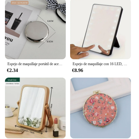
Espejo de maquillaje portátil de acero inoxidable, herramienta de belleza plegable de doble cara, pequeño, Ins, 1 piezas
Espejo de maquillaje con 16 LED, espejo cosmético con interruptor de atenuación táctil, Usb o soporte operado por batería para mesa, baño y viaje
€2.34
€8.96