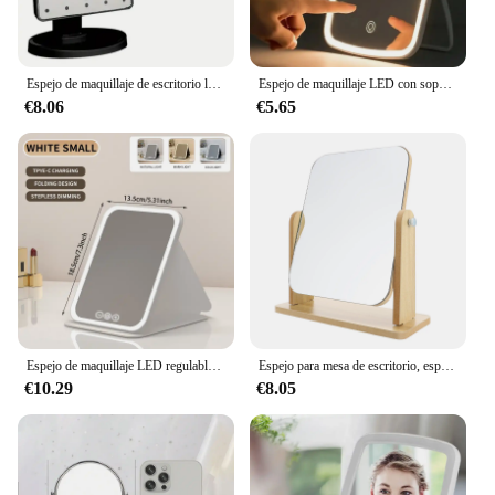
Espejo de maquillaje de escritorio led, luz nocturna, diseño sensible al tacto, almacenamiento giratorio de 360 grados, crea un aspecto de maquillaje perfecto, 1 ud.
Espejo de maquillaje LED con soporte, espejo de escritorio plegable, compacto, cuadrado, blanco, cosmético de viaje con luz
€8.06
€5.65
Espejo de maquillaje LED regulable de 3 colores con pantalla táctil, espejo de maquillaje cosmético plegable, mesa recargable para viajes y uso doméstico
Espejo para mesa de escritorio, espejos de tocador de maquillaje, taburete cuadrado de comedor
€10.29
€8.05