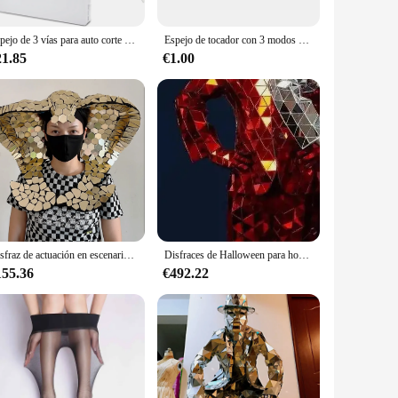
Espejo de 3 vías para auto corte de pelo, 360 °, con luz LED, Trifold, recargable, con ajuste retráctil de altura
Espejo de tocador con 3 modos de luz para coche, espejo de maquillaje recargable con Control táctil, Universal
21.85
€1.00
Disfraz de actuación en escenario, máscara de animal, espejo dorado claro, sombrero simulado en forma de cobra, bufanda
Disfraces de Halloween para hombre, disfraz de espejo, actuación de escenario, espectáculo de fiesta de Navidad, luz láser, ropa de tecnología futura
155.36
€492.22