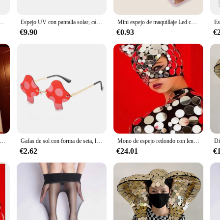
quillaje, espejo de escritorio con bombilla, malla roja, alta definición, 1 piezas
Espejo UV con pantalla solar, cámara de prueba con luz, aumento de 2X, maquillaje de viaje, 3,5 pulgadas, tamaño de bolsillo L
Mini espejo de maquillaje Led compacto con luz, espejo de tocador cosmético Plegable, portátil, de bolsillo, rosa y negro, para viaje, 2 aumentos
€9.90
€0.93
€
spejo para hombre, ropa de tecnología del futuro, para actuación en escenario, Halloween, Cosplay, fiesta de Navidad, espectáculo de luz láser
Gafas de sol con forma de seta, lentes irregulares sin montura, Retro, a la moda, divertidas, decoraciones para Halloween, accesorios decorativos para fiestas
Mono de espejo redondo con lentejuelas, traje de una pieza con máscara de gato, mono de espejo, traje de modelo, ropa de baile de pasarela, escenario
€2.62
€24.01
€