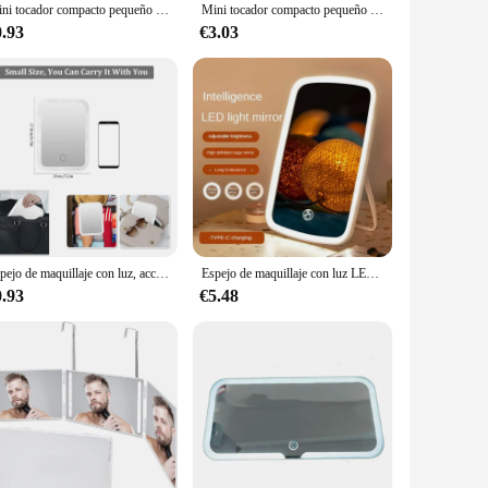
Mini tocador compacto pequeño con luces Led plegables, espejo de maquillaje de mano portátil de bolsillo, aumento de 2X, regalo
Mini tocador compacto pequeño con luces Led plegables, espejo de maquillaje de mano portátil de bolsillo, aumento de 2X, regalo
0.93
€3.03
Espejo de maquillaje con luz, accesorio plegable para maquillaje de viaje, pantalla táctil, atenuación con aumento de 10X, 2 o 1 unidades
Espejo de maquillaje con luz LED blanca, Base de almacenamiento desmontable, 3 modos, Cable USB, regalo
0.93
€5.48