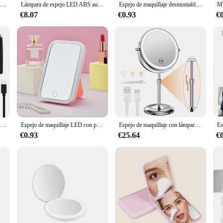
Mini espejo de maquillaje LED con soporte, plegable, compacto, blanco, cuadrado, de viaje, batería seca ligera y enchufe USB
Lámpara de espejo LED ABS autoadhesiva, práctica y atractiva, 9 niveles de brillo, lámpara de maquillaje, luz de espejo de amplio uso
Espejo de maquillaje desmontable recargable por USB, Base de almacenamiento con luz LED blanca, 3 modos, regalo
€8.07
€0.93
€
Espejo de aumento recargable por Usb para maquillaje, espejo portátil con pinzas, luz Led, 30x
Espejo de maquillaje LED con pantalla táctil, espejo de tocador plegable de pie portátil con 3 luces, aumento de 5X, cosmético compacto
Espejo de maquillaje con lámpara de luz, 8 pulgadas, aumento de 10X, 3 luces de Color, brillo ajustable, altura de pie, espejo cosmético
€0.93
€25.64
€