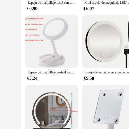
Espejo de maquillaje LED con soporte, espejo de escritorio plegable, compacto, cuadrado, blanco, cosmético de viaje con luz
€0.99
€6.07
Espejo de maquillaje portátil de un solo lado, espejo de belleza con luz LED para dormitorio de estudiantes, almacenamiento giratorio, 16 unidades
€3.24
€5.58