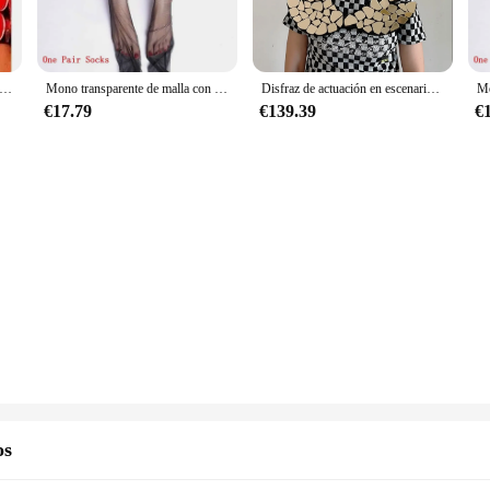
o con máscara de gato, traje de modelo de pasarela, ropa de baile de escenario, mono de espejo redondo de lentejuelas, traje ligero de una pieza
Mono transparente de malla con espejos de manga larga para mujer, traje brillante de moda, ropa de escenario para cantante, bailarina, fiesta de club nocturno, cumpleaños
Disfraz de actuación en escenario, máscara de animal, espejo dorado claro, sombrero simulado en forma de cobra, bufanda
€17.79
€139.39
€
os