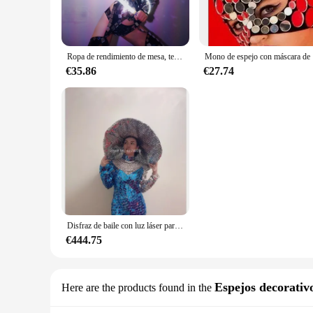
Ropa de rendimiento de mesa, tecnología de emisión de luz negra, lente de espejo, ropa futurista, gira gogogods femeninos
Mono de espej
€35.86
€27.74
Disfraz de baile con luz láser para mujer, vestido de espejo dorado y plateado, gafas brillantes
€444.75
Espejos decorativ
Here are the products found in the