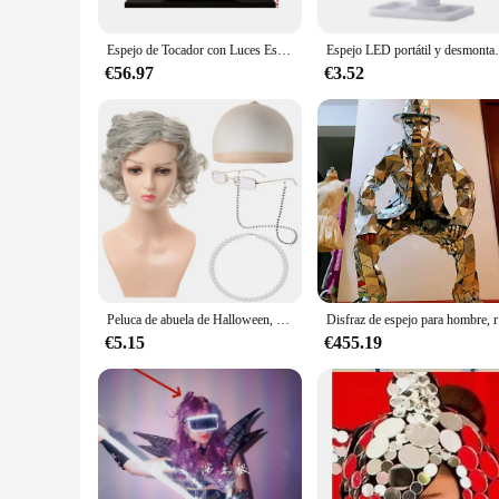
Espejo de Tocador con Luces Espejos de Maquillaje Iluminados con LED Control Táctil Inteligente de Mesa Regalos Regulables en 3 Colores para Dormitorios de Niñas Adolescentes
Espejo LED portátil y desmontable para ma
€56.97
€3.52
Peluca de abuela de Halloween, pelo corto y rizado, varilla de pelo, gafas, pulsera, muleta, vestido de falda de mediana y vieja edad, 2023
Disfraz de e
€5.15
€455.19