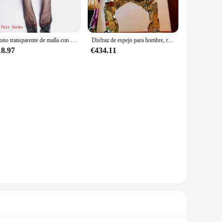
Mono transparente de malla con espejos de manga larga para mujer, traje brillante de moda, ropa de escenario para cantante, bailarina, fiesta de club nocturno, cumpleaños
Disfraz de espejo para hombre, ropa con luz láser, para actuaciones de escenario, Halloween, Cosplay, fiesta de navidad
18.97
€434.11