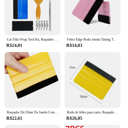
Car Film Wrap Tool Kit, Raspador de vinil, Window Tint Tool, Película protetora de vidro do veículo, Rodo para etiqueta do carro, Auto Acessórios
Feltro Edge Rodo Janela Tinting Tool, Raspador do envoltório do vinil do carro, Espátula de plástico, Filme livre do risco, DIY Wallpaper Smoothing
R$24,01
R$14,83
Raspador De Filme De Janela Com Flanela De Pano, Auto Film Wrap Tools, Espátula De Vinil De Rodo, Cortador De Mudança De Cor
Rodo de feltro para carro, Raspador de vinil, Styling Tool, Espátula de embrulho, Scratch Free, Adesivos de parede mais suaves, 4 in, 1PC
R$22,61
R$26,85