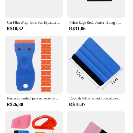
Car Film Wrap Tools Set, Espátula De Vinil, Cortador De Raspador, Ferramentas De Envolvimento, Conjunto De Rodo Para Janela Do Veículo, Auto Body Tint, Acessórios Do Carro
Feltro Edge Rodo Janela Tinting Tool, Raspador do envoltório do vinil do carro, Espátula de plástico, Filme livre do risco, DIY Wallpaper Smoothing
R$10,32
R$31,86
Raspador portátil para remoção de cola de filme de carro, com 10 cabeças de substituição, removedor de manchas reutilizável, ferramentas de espátula para remoção de manchas para adesivo
Rodo de feltro raspador, decalques de carro, vinil, ferramentas de tonalidade, plástico, macio, espátula, azul, vermelho, amarelo, 1pc
R$26,80
R$10,47