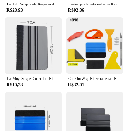
Car Film Wrap Tools, Raspador de Vinil Rodo para Veículo, Película para Janela, Envolvimento Tint, Borda De Vinil, Aparar Espátula, Auto Veículo Wraps
Plástico janela matiz rodo envoltório com feltro borda, papel de parede ferramenta, aplicador decalque, raspador do vinil, 8 ", 6", 5 ", 4"
R$28,93
R$92,86
Car Vinyl Scraper Cutter Tool Kit, Film Wrap, Rodo Set para Veículo, Janela Matiz, Auto Acessórios, Ferramentas de Embrulho, Espátula
Car Film Wrap Kit Ferramentas, Rodo Set, Raspador De Vinil, Cortador de Veículo, Matiz Da Janela, Espátula De Vinil, Acessórios Do Carro
R$10,23
R$32,01