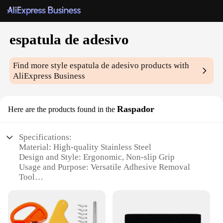
espatula de adesivo
Find more style
espatula de adesivo
products with
AliExpress Business
Raspador
Here are the products found in the
Specifications:
Material: High-quality Stainless Steel
Design and Style: Ergonomic, Non-slip Grip
Usage and Purpose: Versatile Adhesive Removal
Tool
Typical Adaptive Scenario: Ideal for Home and
Professional Use
Shape or Size or Weight or Quantity: Compact and
Lightweight, Easy to Handle