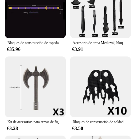
Bloques de construcción de espada Roronoa Zoro para niños, juguete de ladrillos para armar espada samurái, serie Anime, ideal para regalo, 936 piezas
Accesorio de arma Medieval, bloque de construcción, figura de soldado, Escudo de Guerrero espartano, cuchillo Orc, hacha, Rey, espada, hacha, espada ancha, juguete de ladrillo
€35.96
€3.91
Kit de accesorios para armas de figura Medieval, bloques de construcción, espada del rey, escudo del Rey León, hacha de batalla Tridente, hacha de doble filo, juguete de ladrillo
Bloques de construcción de soldado militar Medieval, castillo, dragón oscuro, caballero, Lobo, Guerrero, armas, capas, cascos, armadura, espadas, juguetes de ladrillos
€3.28
€3.50