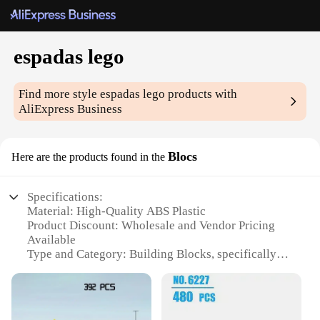
espadas lego
Find more style
espadas lego
products with
AliExpress Business
Blocs
Here are the products found in the
Specifications:
Material: High-Quality ABS Plastic
Product Discount: Wholesale and Vendor Pricing
Available
Type and Category: Building Blocks, specifically
Lego-Compatible
Design and Style: Intricate Sword Designs
Usage and Purpose: Creative Building and Display
Typical Adaptive Scenario: Ideal for Role-Playing