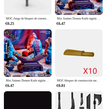
MOC-Juego de bloques de construcción modelo Katana 30173 para niños, juguete de construcción con ladrillos de espada samurái, Compatible con piezas, 10 piezas, regalo para niños
Moc Animes Demon Knife nigirin Blade Swords Frame Arms equippage Accessories Game Model Toys, Kits para niños, bloques de construcción de ladrillos
€0.25
€6.47
Moc Animes Demon Knife nigirin Blade Swords Frame Arms equippage Accessories Game Model Toys Kids Kits Brick Building Block
MOC-bloques de construcción medievales militares, accesorios, figuras de soldado, armas bicolor, balestra, espada, casco, Tomahawk, juguete para regalo X006
€6.47
€0.81