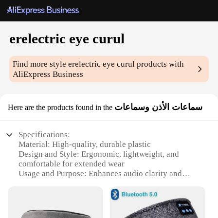
erelectric eye curul
Find more style
erelectric eye curul
products with
AliExpress Business
سماعات الأذن وسماعات
Here are the products found in the
Specifications:
Material: High-quality, durable plastic
Design and Style: Ergonomic, lightweight, and
comfortable for extended wear
Usage and Purpose: Enhances audio clarity and
reduces external noise
Performance and Property: Advanced noise-
cancellation technology
Parts and Accessories: Includes a stylish carrying