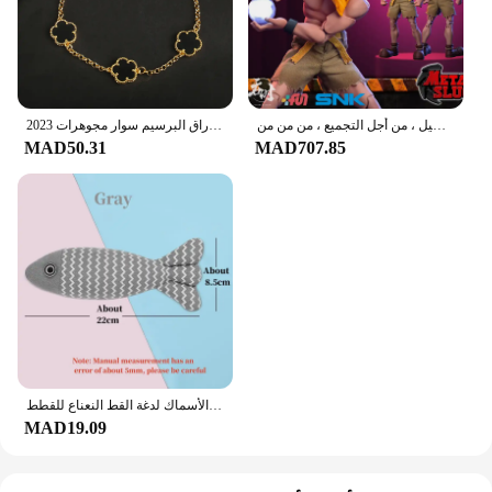
استديو تونشي شكل إيشيمونجي بفم قابل للنقل ، مقاتل معدني مجند ذكر ، طراز قابل للتحصيل ، من أجل التجميع ، من من من
2023 الفاخرة الأخضر زهرة الطبيعية الأبيض شل زهرة حجر سوار السيدات هدية عالية الجودة أربع أوراق البرسيم سوار مجوهرات
MAD50.31
MAD707.85
الأسنان طحن النعناع البري اللعب مضحك التفاعلية أفخم القط لعبة الحيوانات الأليفة هريرة مضغ لعبة صوتية الأسماك لدغة القط النعناع للقطط
MAD19.09