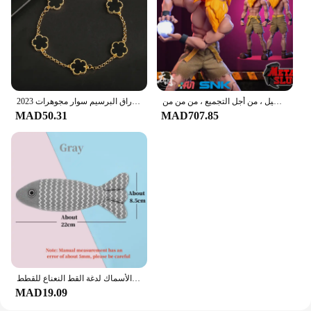
استديو تونشي شكل إيشيمونجي بفم قابل للنقل ، مقاتل معدني مجند ذكر ، طراز قابل للتحصيل ، من أجل التجميع ، من من من
2023 الفاخرة الأخضر زهرة الطبيعية الأبيض شل زهرة حجر سوار السيدات هدية عالية الجودة أربع أوراق البرسيم سوار مجوهرات
MAD50.31
MAD707.85
الأسنان طحن النعناع البري اللعب مضحك التفاعلية أفخم القط لعبة الحيوانات الأليفة هريرة مضغ لعبة صوتية الأسماك لدغة القط النعناع للقطط
MAD19.09