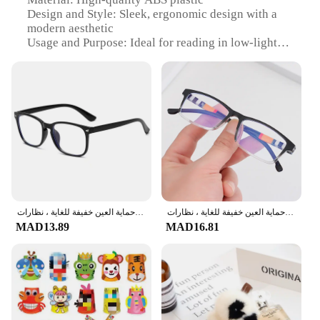
Design and Style: Sleek, ergonomic design with a
modern aesthetic
Usage and Purpose: Ideal for reading in low-light
conditions
Performance and Property: Energy-efficient LED
lighting with adjustable brightness
Parts and Accessories: Includes a protective case
for storage and travel
Applicable People: Suitable for individuals with
visual impairments or those who enjoy reading in
the dark
Features:
|Wholesale|Vendors|
نظارات أنيقة مضادة للضوء الأزرق-نظارات حماية العين خفيفة للغاية ، نظارات Presbyopia مريحة وأنيقة
نظارات أنيقة مضادة للضوء الأزرق-نظارات حماية العين خفيفة للغاية ، نظارات Presbyopia مريحة وأنيقة
MAD13.89
MAD16.81
**Enhanced Reading Experience**
The erelectric eye curul is a revolutionary device
that caters to the needs of readers who require
optimal lighting conditions for their reading
sessions. Its sleek and ergonomic design ensures
comfort during prolonged use, making it an
indispensable tool for bookworms and students