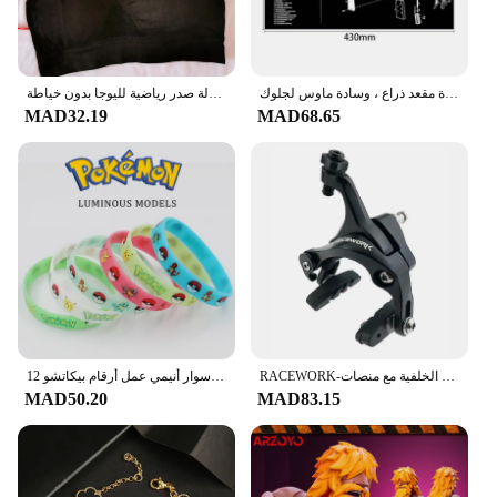
حصيرة تنظيف بندقية مع جزء الرسم التخطيطي والتعليمات ، حصيرة مقعد ذراع ، وسادة ماوس لجلوك ، AR15 ، AK47 ، CZ75 ، P220 ، P320
حمالة صدر رياضية للنساء قابلة للتنفس تمتص العرق ومضادة للصدمات ومبطنة للصالة الرياضية والجري واللياقة البدنية بطبقة مزدوجة ملابس داخلية حمالة صدر رياضية لليوجا بدون خياطة
MAD32.19
MAD68.65
RACEWORK-الطريق دراجة مزدوجة المحور الفرجار ، دراجة الفرامل ، سباق الألومنيوم الجانب سحب الفرجار ، الجبهة الخلفية مع منصات
12 قطعة بوكيمون سوار أنيمي عمل أرقام بيكاتشو Charmander الأطفال الكرتون سيليكون معصمه أساور هدايا تنكرية للحفلات
MAD50.20
MAD83.15