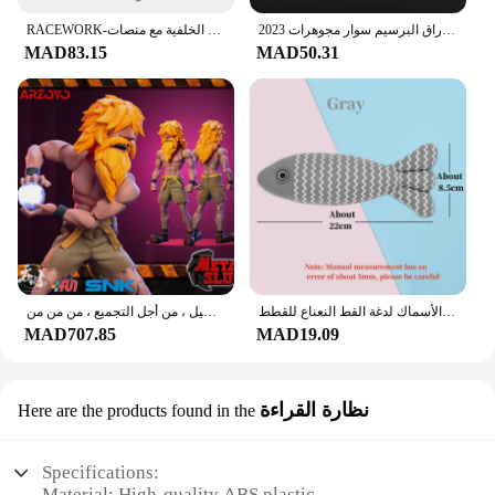
2023 الفاخرة الأخضر زهرة الطبيعية الأبيض شل زهرة حجر سوار السيدات هدية عالية الجودة أربع أوراق البرسيم سوار مجوهرات
RACEWORK-الطريق دراجة مزدوجة المحور الفرجار ، دراجة الفرامل ، سباق الألومنيوم الجانب سحب الفرجار ، الجبهة الخلفية مع منصات
MAD83.15
MAD50.31
الأسنان طحن النعناع البري اللعب مضحك التفاعلية أفخم القط لعبة الحيوانات الأليفة هريرة مضغ لعبة صوتية الأسماك لدغة القط النعناع للقطط
استديو تونشي شكل إيشيمونجي بفم قابل للنقل ، مقاتل معدني مجند ذكر ، طراز قابل للتحصيل ، من أجل التجميع ، من من من
MAD707.85
MAD19.09
نظارة القراءة
Here are the products found in the
Specifications:
Material: High-quality ABS plastic