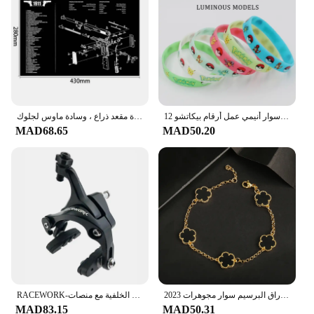
simply enjoy reading in the dark. The device's
energy-efficient LED lighting technology ensures
that it's not only effective but also environmentally
friendly. The adjustable brightness levels and the
protective case make this erelectric eye curul a
practical and versatile addition to any reading
setup.
12 قطعة بوكيمون سوار أنيمي عمل أرقام بيكاتشو Charmander الأطفال الكرتون سيليكون معصمه أساور هدايا تنكرية للحفلات
حصيرة تنظيف بندقية مع جزء الرسم التخطيطي والتعليمات ، حصيرة مقعد ذراع ، وسادة ماوس لجلوك ، AR15 ، AK47 ، CZ75 ، P220 ، P320
MAD68.65
MAD50.20
2023 الفاخرة الأخضر زهرة الطبيعية الأبيض شل زهرة حجر سوار السيدات هدية عالية الجودة أربع أوراق البرسيم سوار مجوهرات
RACEWORK-الطريق دراجة مزدوجة المحور الفرجار ، دراجة الفرامل ، سباق الألومنيوم الجانب سحب الفرجار ، الجبهة الخلفية مع منصات
MAD83.15
MAD50.31