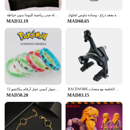
your muscles or build strength, the erelectric eye
curul is designed to meet your fitness goals.
حصيرة تنظيف بندقية مع جزء الرسم التخطيطي والتعليمات ، حصيرة مقعد ذراع ، وسادة ماوس لجلوك ، AR15 ، AK47 ، CZ75 ، P220 ، P320
حمالة صدر رياضية للنساء قابلة للتنفس تمتص العرق ومضادة للصدمات ومبطنة للصالة الرياضية والجري واللياقة البدنية بطبقة مزدوجة ملابس داخلية حمالة صدر رياضية لليوجا بدون خياطة
**Adaptable for Various Scenarios**
MAD32.19
MAD68.65
The erelectric eye curul is an excellent addition to
any fitness environment, whether it's a home gym or
a commercial facility. Its lightweight design makes
it easy to move and store, while its compact size
ensures it fits seamlessly into any space. The
erelectric eye curul is not only a functional piece of
equipment but also a stylish addition to any room.
With its silent operation, you can enjoy your
workout without disturbing others, making it perfect
for shared spaces or early morning sessions.
RACEWORK-الطريق دراجة مزدوجة المحور الفرجار ، دراجة الفرامل ، سباق الألومنيوم الجانب سحب الفرجار ، الجبهة الخلفية مع منصات
12 قطعة بوكيمون سوار أنيمي عمل أرقام بيكاتشو Charmander الأطفال الكرتون سيليكون معصمه أساور هدايا تنكرية للحفلات
MAD50.20
MAD83.15