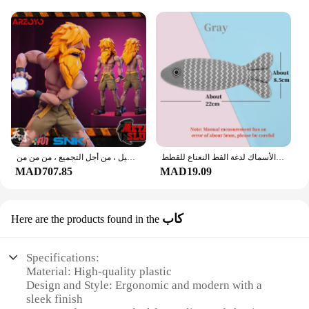
الأسنان طحن النعناع البري اللعب مضحك التفاعلية أفخم القط لعبة الحيوانات الأليفة هريرة مضغ لعبة صوتية الأسماك لدغة القط النعناع للقطط
استديو تونشي شكل إيشيمونجي بفم قابل للنقل ، مقاتل معدني مجند ذكر ، طراز قابل للتحصيل ، من أجل التجميع ، من من من
MAD707.85
MAD19.09
كاب
Here are the products found in the
Specifications:
Material: High-quality plastic
Design and Style: Ergonomic and modern with a
sleek finish