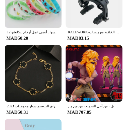
the best in eyelash care.
RACEWORK-الطريق دراجة مزدوجة المحور الفرجار ، دراجة الفرامل ، سباق الألومنيوم الجانب سحب الفرجار ، الجبهة الخلفية مع منصات
12 قطعة بوكيمون سوار أنيمي عمل أرقام بيكاتشو Charmander الأطفال الكرتون سيليكون معصمه أساور هدايا تنكرية للحفلات
MAD50.20
MAD83.15
استديو تونشي شكل إيشيمونجي بفم قابل للنقل ، مقاتل معدني مجند ذكر ، طراز قابل للتحصيل ، من أجل التجميع ، من من من
2023 الفاخرة الأخضر زهرة الطبيعية الأبيض شل زهرة حجر سوار السيدات هدية عالية الجودة أربع أوراق البرسيم سوار مجوهرات
MAD50.31
MAD707.85