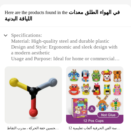
في الهواء الطلق معدات
Here are the products found in the
اللياقة البدنية
Specifications:
Material: High-quality steel and durable plastic
Design and Style: Ergonomic and sleek design with
a modern aesthetic
Usage and Purpose: Ideal for home or commercial
gym settings
Performance and Property: Smooth and silent
operation with adjustable resistance
Parts and Accessories: Comes with a user-friendly
console and a set of resistance bands
Applicable People: Suitable for all fitness levels,
from beginners to advanced users
Features:
|Wholesale|Vendors|
12 قطعة للأطفال ثلاثية الأبعاد لتقوم بها بنفسك أكواب ورقية مصنوعة يدويًا مجموعة مواد لاصقة مجموعة كاملة للأطفال رياض الأطفال مدرسة الفن الحرفية ألعاب تعليمية GYH
أداة التدريب على سرعة التفاعل وتنسيق العين اليدوية ، تدريب رد الفعل لتحسين خفة الحركة ، مدرب التقاط
**Optimized for Performance and Comfort**