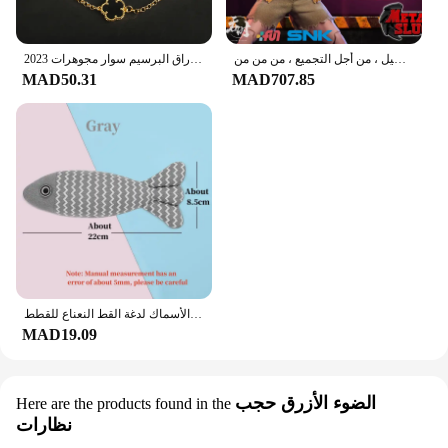
استديو تونشي شكل إيشيمونجي بفم قابل للنقل ، مقاتل معدني مجند ذكر ، طراز قابل للتحصيل ، من أجل التجميع ، من من من
2023 الفاخرة الأخضر زهرة الطبيعية الأبيض شل زهرة حجر سوار السيدات هدية عالية الجودة أربع أوراق البرسيم سوار مجوهرات
MAD50.31
MAD707.85
الأسنان طحن النعناع البري اللعب مضحك التفاعلية أفخم القط لعبة الحيوانات الأليفة هريرة مضغ لعبة صوتية الأسماك لدغة القط النعناع للقطط
MAD19.09
الضوء الأزرق حجب
Here are the products found in the
نظارات