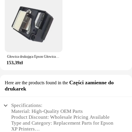
Głowica drukująca Epson Głowica drukująca do Epson F 185000 ME1100 ME70 ME650 C110 C10 C1100 T30 T33 T110 T1100 T1110 SC110 B1100 L1300
153,39zł
Części zamienne do
Here are the products found in the
drukarek
Specifications:
Material: High-Quality OEM Parts
Product Discount: Wholesale Pricing Available
Type and Category: Replacement Parts for Epson
XP Printers