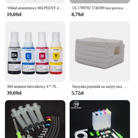
Wkład atramentowy 604 PEŁNY do kompatybilnych wkładów Epson T 604XL T604 XL XP 2200 2205 3200 3205 4200 4205 WF 2910 2930 2950 Drukarka
1X 1799792 1746399 taca porowata do EPSON L550 L551 L555 L565 L566 L575 L558 M100 M105 M200 M201 M205 ET4500 WF 2520 2530
19,69zł
8,79zł
664 atrament barwnikowy 4 * 70ML Premium atrament uzupełniający do Epson 664 T6641 T6642 T6643 T6644 L495 L550 L555 L565 L566 L575 L1300 L396
Skrzynka pojemnik na zużyty tusz zmywak do drukarek Epson L3100 L3100 L3110 L3160 L1110 L5190 L3150 L3156 L3166 L3158 L3165
39,69zł
5,72zł