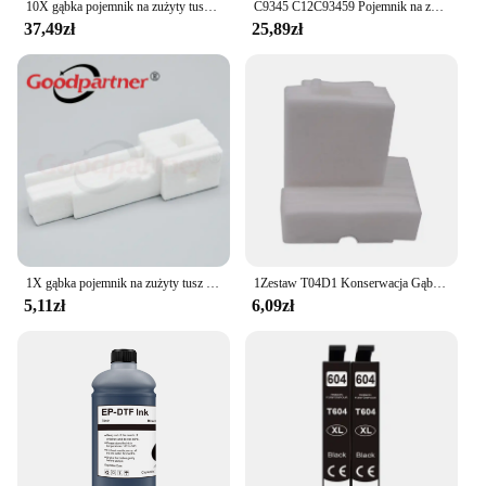
10X gąbka pojemnik na zużyty tusz do EPSON L355 L210 L120 L365 L110 L111 L111 L132 L211 L220 L222 L300 L301 L360 L362 L363 L366 L455
C9345 C12C93459 Pojemnik na zbiornik konserwacyjny do Epson WF-7820 wf-7840 L8050 L8180 L8160 L15158 L15168 L15150 L15160 L6558 6578 st-c8000
37,49zł
25,89zł
1X gąbka pojemnik na zużyty tusz do Epson L355 L210 L120 L365 L110 L111 L111 L132 L211 L220 L222 L300 L301 L360 L362 L363 L366 L455
1Zestaw T04D1 Konserwacja Gąbka Waste Ink Pad Do Drukarek Epson L4260 L4261 L4263 L4265 L4266 L4267 L4268 L4269
5,11zł
6,09zł