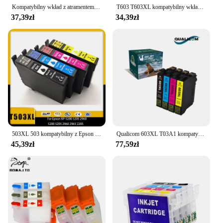
Kompatybilny wkład z atramentem T03A1 T603XL E603XL 603XL dla Epson XP 2100 2105 3100 3105 4100 4105 2150 2155 3150 4150 4155 WF2810D
T603 T603XL kompatybilny wkład z atramentem 603 dla Epson XP 2100 2105 3100 3105 4100 4105 2150 2155 3150 4150 4155 WF2810D
37,39zł
34,39zł
503XL 503 kompatybilny z Epson 503XL i Epson Expression home XP-5200 XP-5205 Workforce WF-2960DWF WF-2965DWF
Qualicom 603XL T03A1 kompatybilny tusz kartridż do Epson XP 2100 2105 3100 3105 4100 4105 2150 2155 3150 3155 4150 4155 WF2810D
45,39zł
77,59zł