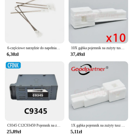
6-częściowe narzędzie do napełniania atramentu 10 ml igła strzykawkowa do Epson Canon Hp Brother Ricoh CISS Tank Zestaw atramentów do napełniania wkładów do napełniania
10X gąbka pojemnik na zużyty tusz do EPSON L355 L210 L120 L365 L110 L111 L111 L132 L211 L220 L222 L300 L301 L360 L362 L363 L366 L455
6,30zł
37,49zł
C9345 C12C93459 Pojemnik na zbiornik konserwacyjny do Epson WF-7820 wf-7840 L8050 L8180 L8160 L15158 L15168 L15150 L15160 L6558 6578 st-c8000
1X gąbka pojemnik na zużyty tusz do Epson L355 L210 L120 L365 L110 L111 L111 L132 L211 L220 L222 L300 L301 L360 L362 L363 L366 L455
25,89zł
5,11zł