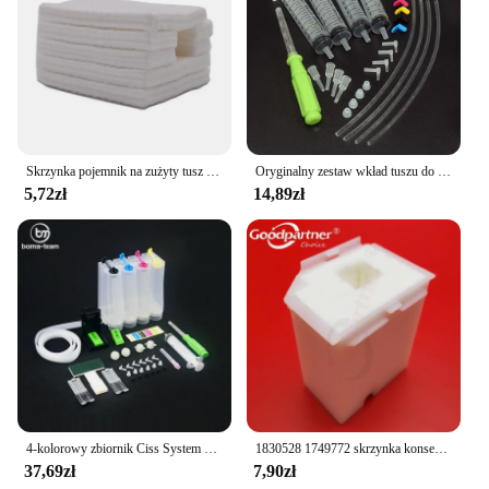
Skrzynka pojemnik na zużyty tusz zmywak do drukarek Epson L3100 L3100 L3110 L3160 L1110 L5190 L3150 L3156 L3166 L3158 L3165
Oryginalny zestaw wkład tuszu do Epson 604 604xl 603 603xl 503 503xl 502 502xl 405 405xl 407 407xl T34xl 35xl T2711 T252xl
5,72zł
14,89zł
4-kolorowy zbiornik Ciss System DIY z akcesoriami do drukarek atramentowych HP/CANON/EPSON/BROTHER
1830528 1749772 skrzynka konserwacyjna pojemnik na zużyty tusz do EPSON L3100 L3101 L3110 L3115 L3116 L3150 L3151 L3156 L3158 L3160 L3165
37,69zł
7,90zł