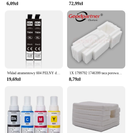
6,09zł
72,99zł
Wkład atramentowy 604 PEŁNY do kompatybilnych wkładów Epson T 604XL T604 XL XP 2200 2205 3200 3205 4200 4205 WF 2910 2930 2950 Drukarka
1X 1799792 1746399 taca porowata do EPSON L550 L551 L555 L565 L566 L575 L558 M100 M105 M200 M201 M205 ET4500 WF 2520 2530
19,69zł
8,79zł