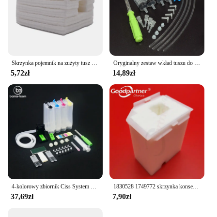
Skrzynka pojemnik na zużyty tusz zmywak do drukarek Epson L3100 L3100 L3110 L3160 L1110 L5190 L3150 L3156 L3166 L3158 L3165
Oryginalny zestaw wkład tuszu do Epson 604 604xl 603 603xl 503 503xl 502 502xl 405 405xl 407 407xl T34xl 35xl T2711 T252xl
5,72zł
14,89zł
4-kolorowy zbiornik Ciss System DIY z akcesoriami do drukarek atramentowych HP/CANON/EPSON/BROTHER
1830528 1749772 skrzynka konserwacyjna pojemnik na zużyty tusz do EPSON L3100 L3101 L3110 L3115 L3116 L3150 L3151 L3156 L3158 L3160 L3165
37,69zł
7,90zł