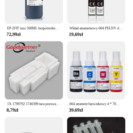
EP-DTF tusz 500ML bezpośrednio do folia transferowa tusz do Epson głowica drukująca i3200 XP600 TX800 L1800 1390 L805 wszystkie druk atramentowy DTF
Wkład atramentowy 604 PEŁNY do kompatybilnych wkładów Epson T 604XL T604 XL XP 2200 2205 3200 3205 4200 4205 WF 2910 2930 2950 Drukarka
72,99zł
19,69zł
1X 1799792 1746399 taca porowata do EPSON L550 L551 L555 L565 L566 L575 L558 M100 M105 M200 M201 M205 ET4500 WF 2520 2530
664 atrament barwnikowy 4 * 70ML Premium atrament uzupełniający do Epson 664 T6641 T6642 T6643 T6644 L495 L550 L555 L565 L566 L575 L1300 L396
8,79zł
39,69zł