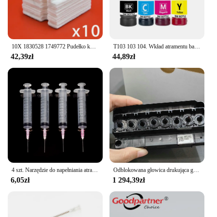
extended period. With these parts, you can trust that
your printing needs will be met without
compromising on the environment.
10X 1830528 1749772 Pudełko konserwacyjne Porowata podkładka do EPSON L3100 L3101 L3110 L3115 L3116 L3150 L3151 L3156 L3158 L3160 L3165 L5190
T103 103 104. Wkład atramentu barwnikowego do drukarek stacjonarnych Epson Eco Tank L1110 L3100 L3110 L3111 L3116 L3150 L3151 L3156 L3160 5190
42,39zł
44,89zł
4 szt. Narzędzie do napełniania atramentem 10 ml strzykawka z tępą igłą do EPSON Canon HP Brother CISS zbiornik zestaw atramentów do napełniania wkładów do napełniania
Odblokowana głowica drukująca głowica drukująca do Epson R1800 R2400 1800 2400 9880 4400 4800 Mutoh RJ900 DX5 na bazie wody F 158000 Głowica drukarki
6,05zł
1 294,39zł