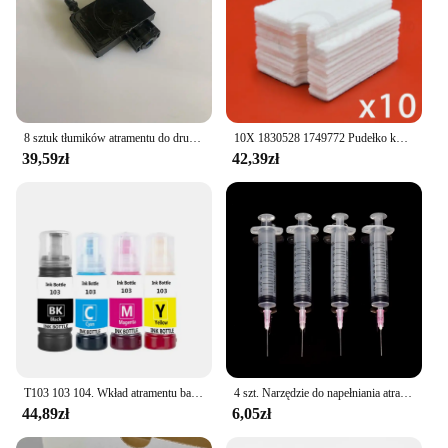
8 sztuk tłumików atramentu do drukarek Epson Stylus Pro 4800 4880 4000 4450 4400 7400 7450 9400 9450 7800 9800 7880 9880 tłumik atramentu UV
10X 1830528 1749772 Pudełko konserwacyjne Porowata podkładka do EPSON L3100 L3101 L3110 L3115 L3116 L3150 L3151 L3156 L3158 L3160 L3165 L5190
39,59zł
42,39zł
T103 103 104. Wkład atramentu barwnikowego do drukarek stacjonarnych Epson Eco Tank L1110 L3100 L3110 L3111 L3116 L3150 L3151 L3156 L3160 5190
4 szt. Narzędzie do napełniania atramentem 10 ml strzykawka z tępą igłą do EPSON Canon HP Brother CISS zbiornik zestaw atramentów do napełniania wkładów do napełniania
44,89zł
6,05zł