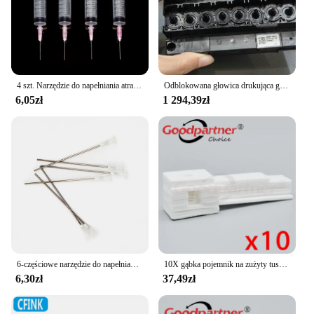
carbon footprint, the epson xp CISS is an adaptable
choice that aligns with your values.
4 szt. Narzędzie do napełniania atramentem 10 ml strzykawka z tępą igłą do EPSON Canon HP Brother CISS zbiornik zestaw atramentów do napełniania wkładów do napełniania
Odblokowana głowica drukująca głowica drukująca do Epson R1800 R2400 1800 2400 9880 4400 4800 Mutoh RJ900 DX5 na bazie wody F 158000 Głowica drukarki
6,05zł
1 294,39zł
6-częściowe narzędzie do napełniania atramentu 10 ml igła strzykawkowa do Epson Canon Hp Brother Ricoh CISS Tank Zestaw atramentów do napełniania wkładów do napełniania
10X gąbka pojemnik na zużyty tusz do EPSON L355 L210 L120 L365 L110 L111 L111 L132 L211 L220 L222 L300 L301 L360 L362 L363 L366 L455
6,30zł
37,49zł