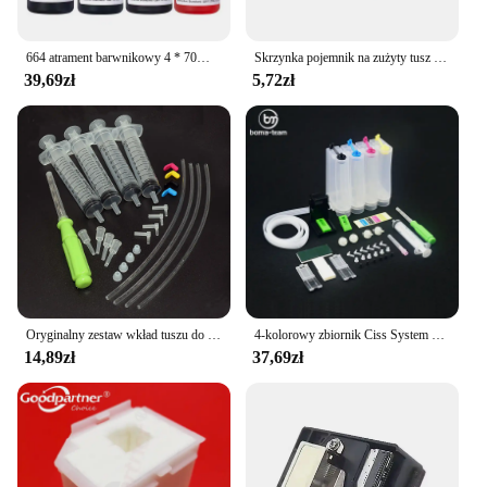
664 atrament barwnikowy 4 * 70ML Premium atrament uzupełniający do Epson 664 T6641 T6642 T6643 T6644 L495 L550 L555 L565 L566 L575 L1300 L396
Skrzynka pojemnik na zużyty tusz zmywak do drukarek Epson L3100 L3100 L3110 L3160 L1110 L5190 L3150 L3156 L3166 L3158 L3165
39,69zł
5,72zł
Oryginalny zestaw wkład tuszu do Epson 604 604xl 603 603xl 503 503xl 502 502xl 405 405xl 407 407xl T34xl 35xl T2711 T252xl
4-kolorowy zbiornik Ciss System DIY z akcesoriami do drukarek atramentowych HP/CANON/EPSON/BROTHER
14,89zł
37,69zł