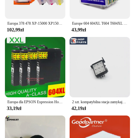
Europa 378 478 XP-15000 XP15000 wkład atramentowy z chipem ARC automatycznego resetowania do drukarki EPSON Expression Photo HD XP 15000
Europe 604 604XL T604 T604XL Wkład atramentowy z chipem do Epson XP-2200 2205 3200 3205 4200 4205 WF-2910 2930 2935 2950
102,99zł
43,99zł
Europa dla EPSON Expression Home XP3200 XP3205 XP4200 XP4205 kasety atramentowe drukarka 604 604XL
2 szt. kompatybilna stacja zamykająca do drukarek Epson stylus pro 4800 4880 4450 4000 4400 stacja zamykająca głowicę drukującą
33,19zł
42,19zł