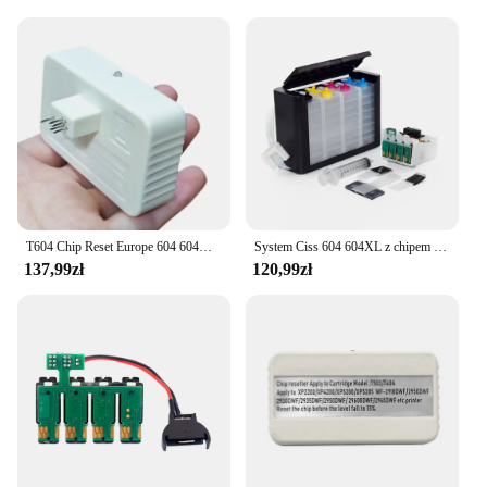
Design and Style: Engineered for Perfect Fit and
Functionality
Usage and Purpose: Optimized for Regular
Maintenance and Repair
Performance and Property: Ensures Smooth Printing
and Long-Lasting Durability
Parts and Accessories: Comprehensive Sets for
Epson XP Models
Features:
**Enhanced Performance and Reliability**
T604 Chip Reset Europe 604 604XL Chip Resetter dla Epson XP-2200 XP-2205 XP-3200 XP-3205 XP-4200 XP-4205 WF-2910 2930 2950 2935
System Ciss 604 604XL z chipem automatycznego resetowania do projektora Epson XP-2200 XP-2205 XP-3200 XP-3205 XP-4200 XP-4205 WF-2910 WF 2930 2935 2950
137,99zł
120,99zł
Elevate your printing experience with the epson xp
replacement parts, designed to restore your printer's
peak performance. These high-quality OEM parts
are not only durable but also ensure a perfect fit for
your Epson XP printer, ensuring a seamless
installation process. The wholesale pricing makes it
an economical choice for vendors and suppliers,
while the sets available cater to a wide range of
Epson XP models, making it a versatile option for
both personal and professional use.