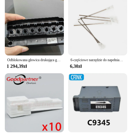
Odblokowana głowica drukująca głowica drukująca do Epson R1800 R2400 1800 2400 9880 4400 4800 Mutoh RJ900 DX5 na bazie wody F 158000 Głowica drukarki
6-częściowe narzędzie do napełniania atramentu 10 ml igła strzykawkowa do Epson Canon Hp Brother Ricoh CISS Tank Zestaw atramentów do napełniania wkładów do napełniania
1 294,39zł
6,30zł