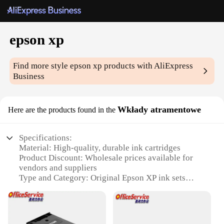
epson xp
Find more style
epson xp
products with AliExpress
Business
Wkłady atramentowe
Here are the products found in the
Specifications:
Material: High-quality, durable ink cartridges
Product Discount: Wholesale prices available for
vendors and suppliers
Type and Category: Original Epson XP ink sets
Design and Style: Sleek, easy-to-install design
Usage and Purpose: Ideal for high-volume printing
Typical Adaptive Scenario: Perfect for office, home,
and commercial printing