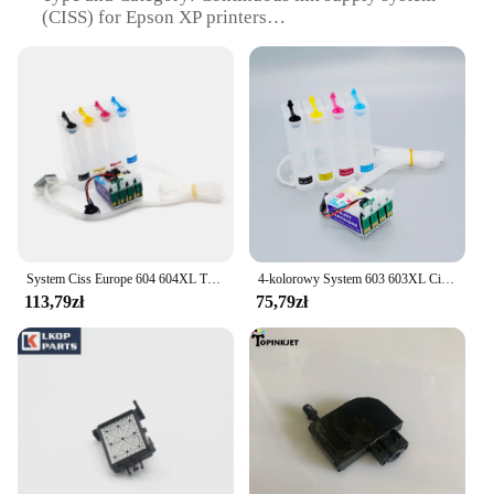
(CISS) for Epson XP printers
Design and Style: Sleek and modern design,
compatible with various Epson XP models
Usage and Purpose: Ideal for high-volume printing,
such as office, school, or home environments
Performance and Property: Efficient and cost-
effective, reducing ink costs significantly
Parts and Accessories: Includes all necessary
components for easy installation and setup
Features:
|Wholesale|Vendors|
System Ciss Europe 604 604XL T10G T10H z chipem automatycznego resetowania do drukarki Epson Expression Home XP 2200 2205 3200 3205 4200 4205
4-kolorowy System 603 603XL Ciss dla Epson XP 2100 2105 2150 2155 3100 3105 3150 3155 4100 4105 4150 4155 z Chip resetu Combto
113,79zł
75,79zł
**Optimized for Efficiency and Cost Savings**
The epson xp System ciągłego zasilania atramentem
is an innovative solution designed to enhance the
printing capabilities of your Epson XP printer. This
CISS system is a game-changer for those who rely
on consistent and high-volume printing, whether it's
for office work, school projects, or personal use.
The system's design is not only sleek and modern
but also engineered to provide a seamless