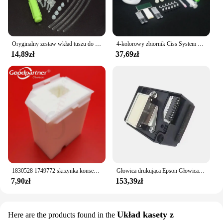
Oryginalny zestaw wkład tuszu do Epson 604 604xl 603 603xl 503 503xl 502 502xl 405 405xl 407 407xl T34xl 35xl T2711 T252xl
4-kolorowy zbiornik Ciss System DIY z akcesoriami do drukarek atramentowych HP/CANON/EPSON/BROTHER
14,89zł
37,69zł
1830528 1749772 skrzynka konserwacyjna pojemnik na zużyty tusz do EPSON L3100 L3101 L3110 L3115 L3116 L3150 L3151 L3156 L3158 L3160 L3165
Głowica drukująca Epson Głowica drukująca do Epson F 185000 ME1100 ME70 ME650 C110 C10 C1100 T30 T33 T110 T1100 T1110 SC110 B1100 L1300
7,90zł
153,39zł
Układ kasety z
Here are the products found in the