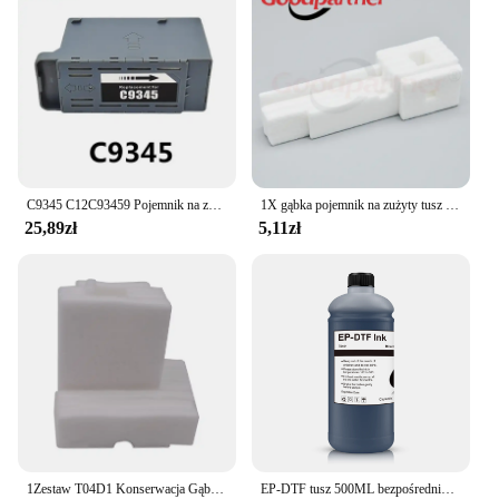
C9345 C12C93459 Pojemnik na zbiornik konserwacyjny do Epson WF-7820 wf-7840 L8050 L8180 L8160 L15158 L15168 L15150 L15160 L6558 6578 st-c8000
1X gąbka pojemnik na zużyty tusz do Epson L355 L210 L120 L365 L110 L111 L111 L132 L211 L220 L222 L300 L301 L360 L362 L363 L366 L455
25,89zł
5,11zł
1Zestaw T04D1 Konserwacja Gąbka Waste Ink Pad Do Drukarek Epson L4260 L4261 L4263 L4265 L4266 L4267 L4268 L4269
EP-DTF tusz 500ML bezpośrednio do folia transferowa tusz do Epson głowica drukująca i3200 XP600 TX800 L1800 1390 L805 wszystkie druk atramentowy DTF