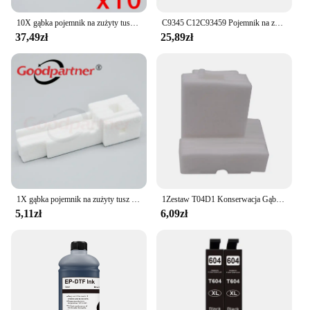
10X gąbka pojemnik na zużyty tusz do EPSON L355 L210 L120 L365 L110 L111 L111 L132 L211 L220 L222 L300 L301 L360 L362 L363 L366 L455
C9345 C12C93459 Pojemnik na zbiornik konserwacyjny do Epson WF-7820 wf-7840 L8050 L8180 L8160 L15158 L15168 L15150 L15160 L6558 6578 st-c8000
37,49zł
25,89zł
1X gąbka pojemnik na zużyty tusz do Epson L355 L210 L120 L365 L110 L111 L111 L132 L211 L220 L222 L300 L301 L360 L362 L363 L366 L455
1Zestaw T04D1 Konserwacja Gąbka Waste Ink Pad Do Drukarek Epson L4260 L4261 L4263 L4265 L4266 L4267 L4268 L4269
5,11zł
6,09zł