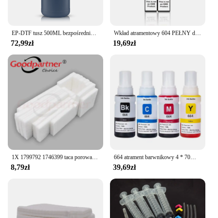
EP-DTF tusz 500ML bezpośrednio do folia transferowa tusz do Epson głowica drukująca i3200 XP600 TX800 L1800 1390 L805 wszystkie druk atramentowy DTF
Wkład atramentowy 604 PEŁNY do kompatybilnych wkładów Epson T 604XL T604 XL XP 2200 2205 3200 3205 4200 4205 WF 2910 2930 2950 Drukarka
72,99zł
19,69zł
1X 1799792 1746399 taca porowata do EPSON L550 L551 L555 L565 L566 L575 L558 M100 M105 M200 M201 M205 ET4500 WF 2520 2530
664 atrament barwnikowy 4 * 70ML Premium atrament uzupełniający do Epson 664 T6641 T6642 T6643 T6644 L495 L550 L555 L565 L566 L575 L1300 L396
8,79zł
39,69zł