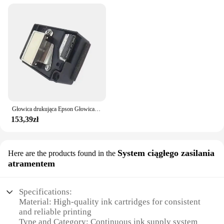
Głowica drukująca Epson Głowica drukująca do Epson F 185000 ME1100 ME70 ME650 C110 C10 C1100 T30 T33 T110 T1100 T1110 SC110 B1100 L1300
153,39zł
System ciągłego zasilania
Here are the products found in the
atramentem
Specifications:
Material: High-quality ink cartridges for consistent
and reliable printing
Type and Category: Continuous ink supply system