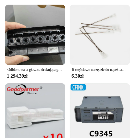
engineered to meet the high-volume printing needs
of businesses. The set's robust construction and
optimized performance ensure that your printing
processes are not only efficient but also cost-
effective. With this cassette set, you can focus on
growing your business without worrying about
frequent replacements or downtime. The set's
availability as a wholesale product ensures that
vendors and suppliers can offer a reliable and
consistent printing solution to their customers.
Odblokowana głowica drukująca głowica drukująca do Epson R1800 R2400 1800 2400 9880 4400 4800 Mutoh RJ900 DX5 na bazie wody F 158000 Głowica drukarki
6-częściowe narzędzie do napełniania atramentu 10 ml igła strzykawkowa do Epson Canon Hp Brother Ricoh CISS Tank Zestaw atramentów do napełniania wkładów do napełniania
1 294,39zł
6,30zł