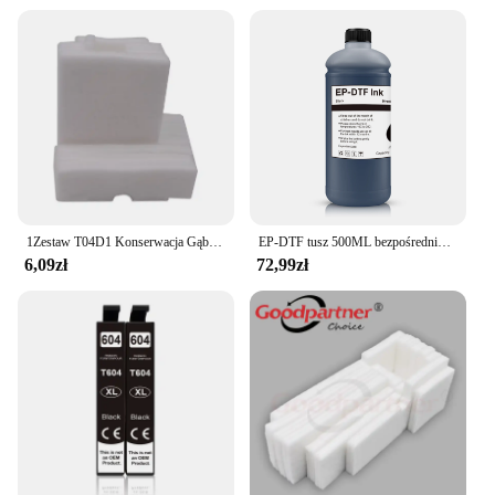
1Zestaw T04D1 Konserwacja Gąbka Waste Ink Pad Do Drukarek Epson L4260 L4261 L4263 L4265 L4266 L4267 L4268 L4269
EP-DTF tusz 500ML bezpośrednio do folia transferowa tusz do Epson głowica drukująca i3200 XP600 TX800 L1800 1390 L805 wszystkie druk atramentowy DTF
6,09zł
72,99zł