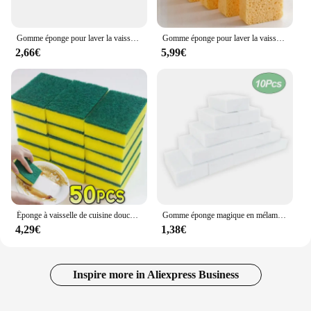
Gomme éponge pour laver la vaisselle, pâte de bois de cuisine, mélamine, lave la vaisselle, plaque de cuisson, élimine la rouille, vaisselle, poêle, outils de nettoyage domestique
Gomme éponge pour laver la vaisselle, pâte de bois de cuisine, mélamine, lave la vaisselle, plaque de cuisson, élimine la rouille, vaisselle, poêle, outils de nettoyage domestique
2,66€
5,99€
Éponge à vaisselle de cuisine douce absorbante, tampon à récurer antirouille, pot de frottement propre, kits remodelés, brosse pour livres ménagers, 1 pièce, 100 pièces
Gomme éponge magique en mélamine, nettoyant pour livres, éponges pour la cuisine, outils HOBooks, 10*6*2cm
4,29€
1,38€
Inspire more in Aliexpress Business