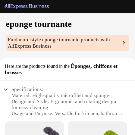
eponge tournante
Find more style
eponge tournante
products with
AliExpress Business
Éponges, chiffons et
Here are the products found in the
brosses
Specifications:
Material: High-quality microfiber and sponge
Design and Style: Ergonomic and rotating design
for easy cleaning
Usage and Purpose: Versatile for kitchen, bathroom,
and car cleaning
Shape or Size or Weight or Quantity: Available in
sets with multiple sizes