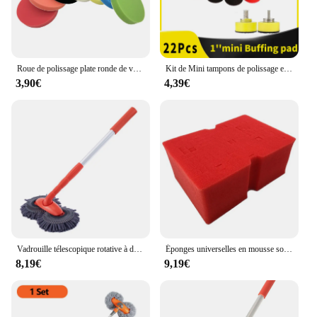
Roue de polissage plate ronde de voiture, mousse de planche, tampon de ponçage, disque éponge, tampons de meulage, polisseuse pour outil lointain, 7 pièces, 5/7 pouces
Kit de Mini tampons de polissage et de polissage 1 pouce, 22 pièces, tampon en mousse éponge pour perceuse électrique sans fil, outil rotatif Dremel
3,90€
4,39€
Vadrouille télescopique rotative à double tête de brosse, vadrouille de lavage de voiture, trois sections automatiques, livres de toit et de fenêtre, accessoires d'entretien, 1 ensemble
Éponges universelles en mousse souple pour le lavage intérieur et extérieur de la voiture, 1 pièce, 180x127x76mm
8,19€
9,19€