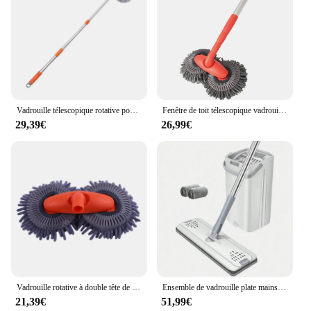
Vadrouille télescopique rotative pour lavage de voiture, double tête de brosse, vadrouille à trois sections, entretien des livres de fenêtre, accessoires de voiture
Fenêtre de toit télescopique vadrouille lavage rotatif à trois étages double extrémité lave-auto réparation outil de nettoyage de pièces automobiles
29,39€
26,99€
Vadrouille rotative à double tête de brosse pour lavage de voiture, télescopique à trois sections, livres d'entretien de toit et de fenêtre, fournitures automobiles, accessoires
Ensemble de vadrouille plate mains libres pour voiture, livres automobiles professionnels, tampons de vadrouille à presser en microcarence, outils de livres automatiques E27, rotation à 360 °
21,39€
51,99€