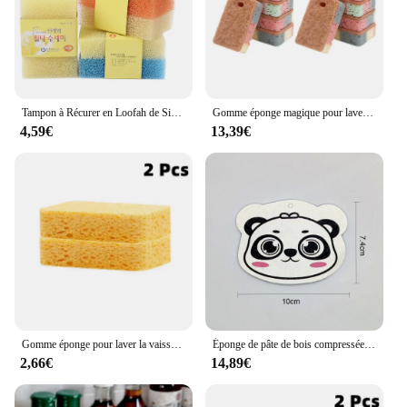
cleaning efficiency make it a must-have for anyone
seeking to maintain a spotless environment.
Tampon à Récurer en Loofah de Simulation, Éponge à Vaisselle de Cuisine, pour Livres, (Document Aléatoire), 10 Pièces
Gomme éponge magique pour laver la vaisselle, pâte de bois de cuisine, mélamine, table de cuisson, élimine la rouille, ustensiles de cuisine pour la maison, outils de livres
4,59€
13,39€
Gomme éponge pour laver la vaisselle, pâte de bois de cuisine, mélamine, lave la vaisselle, plaque de cuisson, élimine la rouille, vaisselle, poêle, outils de nettoyage domestique
Éponge de pâte de bois compressée de dessin animé, gadget de cuisine, fournitures de livres, éponge magique pour la vaisselle, outils HOKitchen, impression
2,66€
14,89€