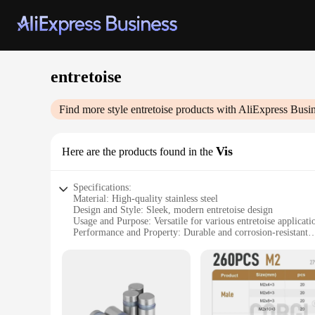
entretoise
Find more style
entretoise
products with AliExpress Busi
Vis
Here are the products found in the
Specifications:
Material: High-quality stainless steel
Design and Style: Sleek, modern entretoise design
Usage and Purpose: Versatile for various entretoise applicati
Performance and Property: Durable and corrosion-resistant
Shape or Size or Weight or Quantity: Available in a range of s
Parts and Accessories: Comes with necessary parts for easy in
Features:
**Durable Construction and Versatile Use**
Crafted from premium stainless steel, the entretoise Vis ensu
seamlessly blend with a variety of décors, adding a touch of 