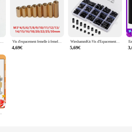
Entretoise en aluminium m3 M4 M5 m6 tiges rondes en aluminium pour Multirotors RC 2-10 pièces
Vis d'espacement femelle à femelle, filetage M3 hexagonal en laiton, vis d'espacement femelle à femelle, pilier à Double passage M3 * 4/5/6/8/10/12/15/20/25/30mm, 100 pièces
WieshammKit-Vis d'Espacement Noires, en Nylon, pour Joli de Prise Électrique, Ronde, 320 Pièces
4,69€
5,69€
3
 chaux de support PCB, panneau de colonne, entretoises de goujon T1, carte mère, M5, M6, figurine M2, M3