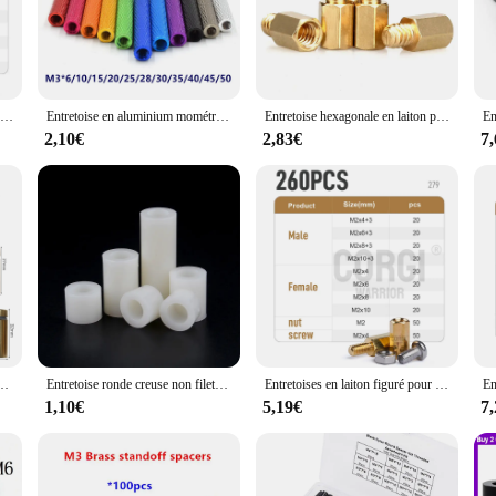
gned to meet your needs.
t ease of use. The set comes with all the necessary parts for a straightforward ins
oise systems ensures that it can be seamlessly integrated into your existing setu
ffer a reliable solution to their customers.
WieshammKit-Kit d'espacement en laiton, colonne hexagonale, vis d'espacement, carte mère, bricolage, carte PCB, pilier de filetage, figurine M2, M2.5, M3, 48 à 320
Entretoise en aluminium mométrage coloré M3, colonne d'espacement, expert, m3x6, 8, 10, 12, 15, 20, 25, 28, 30, 35, 37, 40, 45/50, 10 pièces
Entretoise hexagonale en laiton pour carte mère PC, 20 pièces, 6 #-32X6 + 4mm 6 #-32X6.5 + 4mm
2,10€
2,83€
7
nce, ensuring that your entretoise system operates smoothly and efficiently. Its
re managing a large-scale entretoise setup or maintaining a smaller system, this
makes it an adaptable solution for different entretoise requirements, ensuring tha
ble, support de verre d'espacement, goupille de fixation d'ongles, de 12mm à 25mm, 10 pièces
Entretoise ronde creuse non filetée, entretoise de carte PCB, blanc, noir, ABS, M3 figuré, M5, M6, M8, longueur 2 à 25mm, 20 pièces, 50 pièces
Entretoises en laiton figuré pour carte mère, vis d'ordinateur portable, kit d'1948, pièces hexagonales, mâle, femelle, carte de circuit imprimé, 48-320, M2, M2.5, M3
1,10€
5,19€
7