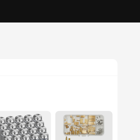
mmercial and residential settings. Its modern design and style
ality of your entretoise system or seeking a reliable