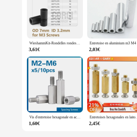
WieshammKit-Rondelles rondes en ABS noir, entretoises en nylon non filetées, jeu d'entretoises, OD 7mm, 11/14mm, M3 figuré, M6, M8, support rapide d'espacement de vis
3,61€
2,03€
Vis d'entretoise hexagonale en acier inoxydable, entretoise mâle à femelle, M2.5, M3 figuré, M5, M6, 5 pièces, 10 pièces
Entretoises hexagonales en laiton, jeu d'1948 à vis d'espacement Phillips,
1,60€
2,45€