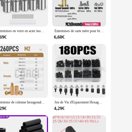
tallation, making it a breeze for both professional installers
p or used as a standalone component. This versatility makes it
Entretoises en verre en acier inoxydable pour plaques de plexiglas, 2,2 à vis publicitaire, fibre pour miroirs, panneaux d'affichage, 20 pièces
Entretoises de carte mère pour bricolage, kit de vis, entretoise en laiton, montage sur pilier hexagonal, circuit électronique PCB, mâle, femelle, figurine, kg, M2, M2.5, M3, M5
,69€
6,60€
 design is focused on minimizing wear and tear, allowing for
 entretoise set is designed to deliver consistent
t you can find the perfect fit for your needs.
Entretoise de colonne hexagonale en laiton, vis d'espacement, entretoises de carte mère, pilier fileté, kg, Wieshamm, M2, M2.5, M3 figuré 120 à 360
Jeu de Vis d'Espacement Hexagonales M3 Mixtes, Femelles et Mâles, Colonne d'Espacement en Nylon pour Carte Mère PCB, Partners, Vis à Bois en Plastique, 180 Pièces
,29€
4,29€