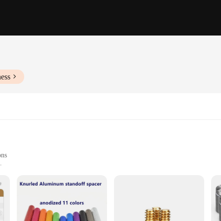
ness
ons
izes to suit different entretoise needs
stallation
res longevity and resistance to corrosion, making it an ideal choice for both co
elegance to any entretoise setup. Whether you're looking to enhance the function