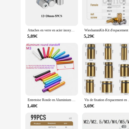
component for a new installation, this entretoise set is desi
**Ease of Installation and Compatibility**
The entretoise Vis is not just about durability; it's also abou
and DIY enthusiasts. Its compatibility with a range of entret
a top choice for entretoise vendors and suppliers looking to o
Attaches en verre en acier inoxydable pour panneau publicitaire, support d'espacement durable, panneau d'affichage, entretoises de vis en fibre, partenaires N64, 20-50 pièces
**Optimized for Performance and Efficiency**
5,89€
5,29€
The entretoise Vis is engineered to deliver optimal performa
a longer lifespan and reduced maintenance costs. Whether you'
performance and reliability. Its availability in various sizes 
Entretoise Ronde en Aluminium Coloré, M3 x 10/12/15/20/25/30mm à 100mm, 10 Pièces/Lot
Vis de fixation d'espacement en acier inoxyda
1,40€
5,69€