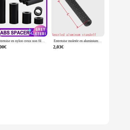
Entretoise en nylon creux non fileté, entretoise ronde, rondelle d'entretoise, support PCB, installation TV, noir, ABS, M3 figuré, M5, M6, M8, M10, M12
Entretoise moletée en aluminium noir M3, entretoise, M3 x 6, 8, 10, 12, 15, 18, 20, 22, 25, 28, 30, 35, 37, 40, 45/50, lot de 10 pièces
,00€
2,03€