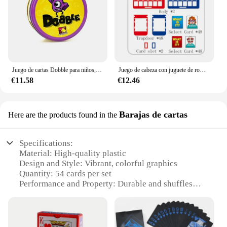
Juego de cartas Dobble para niños, juguete con caja de Metal, animales deportivos rojos, juego de mesa Jr Hip, regalo de Navidad
Juego de cabeza con juguete de rompecabezas de pensamiento lógico, juego de mesa para padres e hijos, juego de mesa para adivinar quién soy
€11.58
€12.46
Barajas de cartas
Here are the products found in the
Specifications:
Material: High-quality plastic
Design and Style: Vibrant, colorful graphics
Quantity: 54 cards per set
Performance and Property: Durable and shuffles
smoothly
Usage and Purpose: Ideal for card games and
entertainment
Shape and Size: Standard deck size for easy