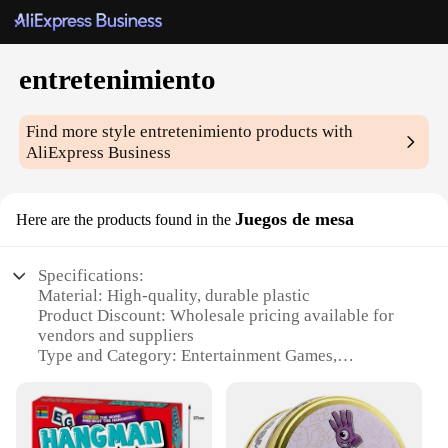
entretenimiento
Find more style
entretenimiento
products with
AliExpress Business
Juegos de mesa
Here are the products found in the
Specifications:
Material: High-quality, durable plastic
Product Discount: Wholesale pricing available for
vendors and suppliers
Type and Category: Entertainment Games,
specifically board games
Design and Style: Modern, sleek design with vibrant
colors
Usage and Purpose: Ideal for social gatherings,