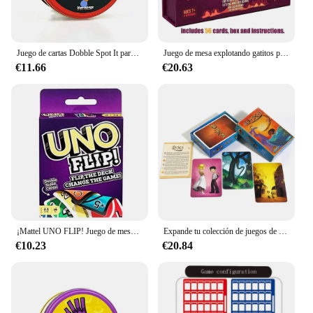
Juego de cartas Dobble Spot It para niños, 60 estilos, juguete con caja de Metal, animales deportivos rojos, Jr Hip, juego de mesa, regalo de vacaciones, Camping
Juego de mesa explotando gatitos para adultos y niños, juego de cartas de juguete, divertido, adecuado para regalo de vacaciones, fiesta familiar, 4 en 1
€11.66
€20.63
¡Mattel UNO FLIP! Juego de mesa de entretenimiento familiar para niños, juego de cartas divertido, caja de regalo, uno
Expande tu colección de juegos de cartas de Estrategia con expansión Dixit edición en inglés, ¡Perfecto para el tiempo de diversión familiar!
€10.23
€20.84