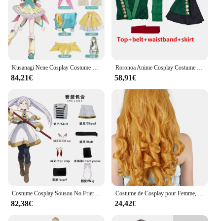
Kusanagi Nene Cosplay Costume pour femme, Idol Nene Fourrure s, Sauna Wear for Comic Con, Cute Costume, Short fur s
Roronoa Anime Cosplay Costume pour hommes et femmes, tenue d'Halloween, une pièce Kimono, robe Cape, tenue complète
84,21€
58,91€
Costume Cosplay Sousou No Frieren pour Femme et Fille, Anime, Oreille d'Elfe, Ixd'Hmatte, Chaussures
Costume de Cosplay pour Femme, Tenue de Luxe, avec Cape, pour Halloween
82,38€
24,42€