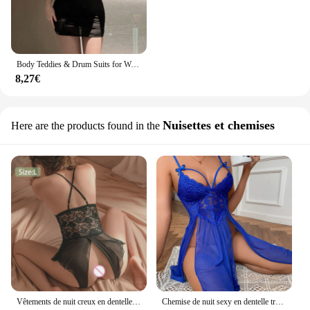
Body Teddies & Drum Suits for Women, Lingerie Sexy pour Femme, Ouverte Drum Suit, Body Women, Stripper Outfit, Crotchless, New, 2024
8,27€
Nuisettes et chemises
Here are the products found in the
Vêtements de nuit creux en dentelle pour femmes, sous-vêtements sans entrejambe sexy, costume Teddy Baby Butter, soutien-gorge en V profond, ensemble de lingerie porno, 7.0
Chemise de nuit sexy en dentelle transparente pour femmes, sous-vêtements, entrejambe ouvert, vêtements de nuit, grande taille, 7.0