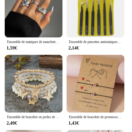
Ensemble de matiques de manchette géométriques en or carillon pour femmes, bague en métal, réglable, bijoux de doigt, document, mode, nouveau, 2024, 10 pièces, ensemble
Ensemble de pincettes antistatiques en acier inoxydable, ensemble d'outils de réparation, ensemble d'outils manuels antistatiques pour la fabrication de modèles 6 pièces
1,59€
2,14€
Ensemble de bracelets en perles de papillon de carillon pour femmes, perles acryliques roses, bracelet élastique, bijoux de fête bohème, cadeau féminin, 4 pièces
Ensemble de bracelets de promesse Pinky Chia Ship, bracelet assressentipour couple, perle de coeur Shoous, ULélastique, cadeaux du jour de Léon, 2 pièces
2,49€
1,43€