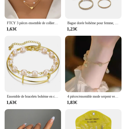
FTCY 3 pièces ensemble de collier de perles pour femmes or 14K mode amour coeur pendentif étanche hypoallergénique clavicule cou chaîne bijoux
Bague dorée bohème pour femme, bague torsadée créative, bague géométrique multicouche, ouverture simple, ensemble de bijoux rétro
1,63€
1,23€
Ensemble de bracelets bohème en chaîne métallique pour femmes, couleur or géométrique, chaîne à maillons épais, Bracelet ouvert, bijoux à la mode
4 pièces/ensemble mode serpent vert pierres précieuses Bracelet strass plein métal Bracelet pour les femmes fête d'anniversaire cadeau de noël bijoux
1,63€
1,83€