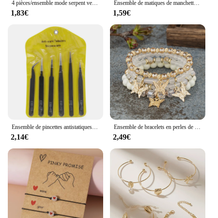
4 pièces/ensemble mode serpent vert pierres précieuses Bracelet strass plein métal Bracelet pour les femmes fête d'anniversaire cadeau de noël bijoux
Ensemble de matiques de manchette géométriques en or carillon pour femmes, bague en métal, réglable, bijoux de doigt, document, mode, nouveau, 2024, 10 pièces, ensemble
1,83€
1,59€
Ensemble de pincettes antistatiques en acier inoxydable, ensemble d'outils de réparation, ensemble d'outils manuels antistatiques pour la fabrication de modèles 6 pièces
Ensemble de bracelets en perles de papillon de carillon pour femmes, perles acryliques roses, bracelet élastique, bijoux de fête bohème, cadeau féminin, 4 pièces
2,14€
2,49€