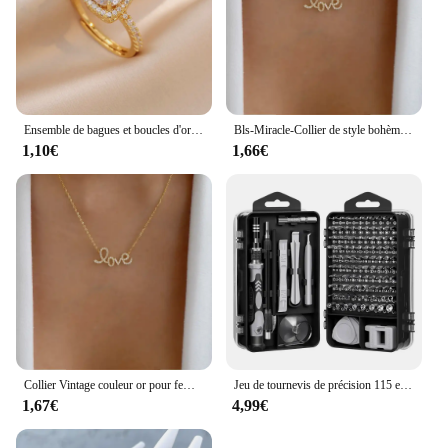
Ensemble de bagues et boucles d'oreilles en Zircon carré pour femmes, ensemble de bijoux de luxe pour mariage et fiançailles, cadeaux de fête brillants
Bls-Miracle-Collier de style bohème pour femme, pendentif en cristal multicouche, ensemble de colliers de la présidence, bijoux cadeaux, plusieurs styles
1,10€
1,66€
Collier Vintage couleur or pour femmes, plusieurs Styles, style Boho, tendance, multicouche, pendentif en cristal, ensemble de bijoux cadeaux, nouvelle collection
Jeu de tournevis de précision 115 en 1, outil de réparation professionnel multifonctionnel avec magnétique adapté à diverses réparations
1,67€
4,99€