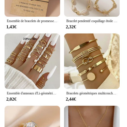
Ensemble de bracelets de promesse Pinky Chia Ship, bracelet assressentipour couple, perle de coeur Shoous, ULélastique, cadeaux du jour de Léon, 2 pièces
Bracelet pendentif coquillage étoile de mer pour femme, ensemble de bracelets de luxe, accessoires de vacances à la plage, mode
1,43€
2,32€
Ensemble d'anneaux d'Li-géométriques bohèmes pour femmes, or, argent, document, bague, filles, mode, fête, accessoires de bijoux, 30 pièces
Bracelets géométriques multicouches pour femmes, ensembles de bijoux à fil irrégulier exagéré, document doré, mode, 5 pièces par ensemble
2,02€
2,44€