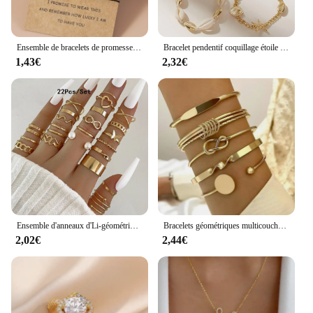
Ensemble de bracelets de promesse Pinky Chia Ship, bracelet assressentipour couple, perle de coeur Shoous, ULélastique, cadeaux du jour de Léon, 2 pièces
Bracelet pendentif coquillage étoile de mer pour femme, ensemble de bracelets de luxe, accessoires de vacances à la plage, mode
1,43€
2,32€
Ensemble d'anneaux d'Li-géométriques bohèmes pour femmes, or, argent, document, bague, filles, mode, fête, accessoires de bijoux, 30 pièces
Bracelets géométriques multicouches pour femmes, ensembles de bijoux à fil irrégulier exagéré, document doré, mode, 5 pièces par ensemble
2,02€
2,44€