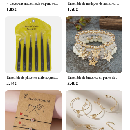
4 pièces/ensemble mode serpent vert pierres précieuses Bracelet strass plein métal Bracelet pour les femmes fête d'anniversaire cadeau de noël bijoux
Ensemble de matiques de manchette géométriques en or carillon pour femmes, bague en métal, réglable, bijoux de doigt, document, mode, nouveau, 2024, 10 pièces, ensemble
1,83€
1,59€
Ensemble de pincettes antistatiques en acier inoxydable, ensemble d'outils de réparation, ensemble d'outils manuels antistatiques pour la fabrication de modèles 6 pièces
Ensemble de bracelets en perles de papillon de carillon pour femmes, perles acryliques roses, bracelet élastique, bijoux de fête bohème, cadeau féminin, 4 pièces
2,14€
2,49€