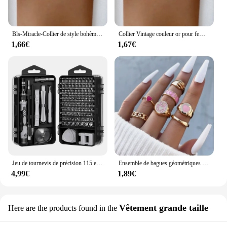
Bls-Miracle-Collier de style bohème pour femme, pendentif en cristal multicouche, ensemble de colliers de la présidence, bijoux cadeaux, plusieurs styles
Collier Vintage couleur or pour femmes, plusieurs Styles, style Boho, tendance, multicouche, pendentif en cristal, ensemble de bijoux cadeaux, nouvelle collection
1,66€
1,67€
Jeu de tournevis de précision 115 en 1, outil de réparation professionnel multifonctionnel avec magnétique adapté à diverses réparations
Ensemble de bagues géométriques en émail coloré pour femmes, bijoux de tous les jours, style bohémien, papillon, cœur, signe
4,99€
1,89€
Vêtement grande taille
Here are the products found in the