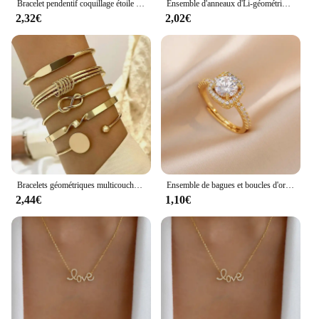
Bracelet pendentif coquillage étoile de mer pour femme, ensemble de bracelets de luxe, accessoires de vacances à la plage, mode
Ensemble d'anneaux d'Li-géométriques bohèmes pour femmes, or, argent, document, bague, filles, mode, fête, accessoires de bijoux, 30 pièces
2,32€
2,02€
Bracelets géométriques multicouches pour femmes, ensembles de bijoux à fil irrégulier exagéré, document doré, mode, 5 pièces par ensemble
Ensemble de bagues et boucles d'oreilles en Zircon carré pour femmes, ensemble de bijoux de luxe pour mariage et fiançailles, cadeaux de fête brillants
2,44€
1,10€