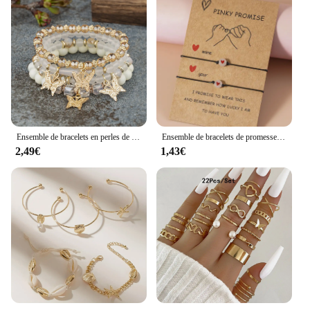
Ensemble de bracelets en perles de papillon de carillon pour femmes, perles acryliques roses, bracelet élastique, bijoux de fête bohème, cadeau féminin, 4 pièces
Ensemble de bracelets de promesse Pinky Chia Ship, bracelet assressentipour couple, perle de coeur Shoous, ULélastique, cadeaux du jour de Léon, 2 pièces
2,49€
1,43€