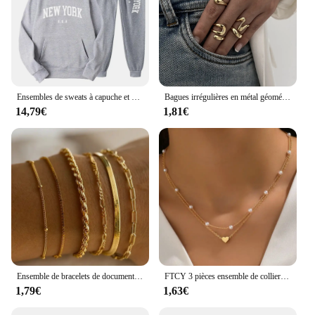
Ensembles de sweats à capuche et pantalons College pour hommes et femmes, New York, U.S.A City, Lettre imprimée, Graphic PVD, Aadt Casual Harajuku Hooded, Pullove
Bagues irrégulières en métal géométrique punk pour femmes et hommes, ensemble de matiques ouvertes incurvées, document doré vintage, cadeau de bijoux unisexes, mode
14,79€
1,81€
Ensemble de bracelets de documents en or pour femmes, style bohème, rétro, multicouche, optique, torsadé, cubain, bijoux de qualité, cadeaux, 6 pièces, 2024
FTCY 3 pièces ensemble de collier de perles pour femmes or 14K mode amour coeur pendentif étanche hypoallergénique clavicule cou chaîne bijoux
1,79€
1,63€