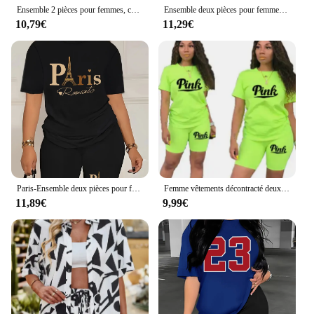
Ensemble 2 pièces pour femmes, chemise longue blanche, short taille haute, décontracté, tenue Streetwear, vêtements féminins, été
Ensemble deux pièces pour femmes, imprimé de beau motif papillon, Short à manches courtes, doux et essentiel, ensemble de sport et confortable
10,79€
11,29€
Paris-Ensemble deux pièces pour femmes, t-shirt et short College romantiques, mode hip-hop, court, respirant, doux, été
Femme vêtements décontracté deux pièces ensemble pour femmes survêtement à manches courtes quotidien été Shorts T-Shirts col rond correspondant ensembles femmes
11,89€
9,99€