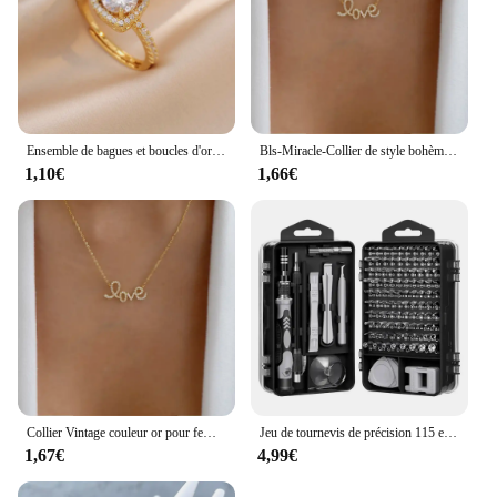
Ensemble de bagues et boucles d'oreilles en Zircon carré pour femmes, ensemble de bijoux de luxe pour mariage et fiançailles, cadeaux de fête brillants
Bls-Miracle-Collier de style bohème pour femme, pendentif en cristal multicouche, ensemble de colliers de la présidence, bijoux cadeaux, plusieurs styles
1,10€
1,66€
Collier Vintage couleur or pour femmes, plusieurs Styles, style Boho, tendance, multicouche, pendentif en cristal, ensemble de bijoux cadeaux, nouvelle collection
Jeu de tournevis de précision 115 en 1, outil de réparation professionnel multifonctionnel avec magnétique adapté à diverses réparations
1,67€
4,99€