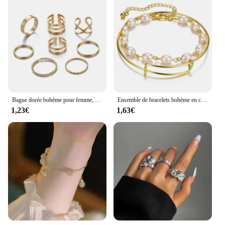
Bague dorée bohème pour femme, bague torsadée créative, bague géométrique multicouche, ouverture simple, ensemble de bijoux rétro
Ensemble de bracelets bohème en chaîne métallique pour femmes, couleur or géométrique, chaîne à maillons épais, Bracelet ouvert, bijoux à la mode
1,23€
1,63€