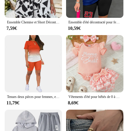
Ensemble Chemise et Short Décontractés à Manches Courtes pour Femme, Tenue de Bureau à Imprimé Géométrique, Pantalon à Lacets en Y, Deux Pièces, Été 2023
Ensemble d'été décontracté pour femme, chemise et short de sport, vêtements de rue College numéro 23, objectifs décontractés, 2 pièces
7,59€
10,59€
Tenues deux pièces pour femmes, ensemble court d'été, survêtements de jogging, survêtements à manches courtes
Vêtements d'été pour bébés de 0 à 2 ans, ensemble avec documents solides, manches courtes, lettre imprimée, col rond, jxshort, nœud papillon
11,79€
8,69€