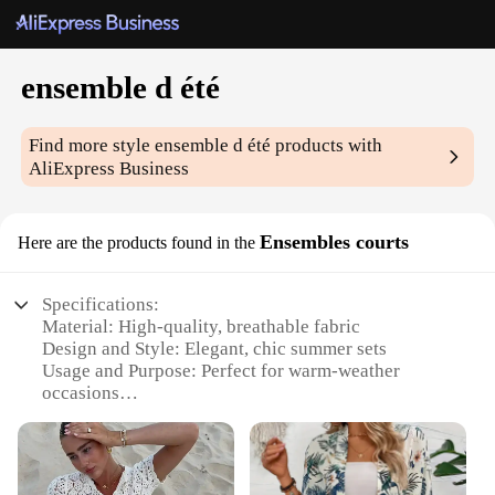
ensemble d été
Find more style
ensemble d été
products with
AliExpress Business
Ensembles courts
Here are the products found in the
Specifications:
Material: High-quality, breathable fabric
Design and Style: Elegant, chic summer sets
Usage and Purpose: Perfect for warm-weather
occasions
Type and Category: Ensemble d été, or summer sets
Performance and Property: Lightweight,
comfortable wear
Parts and Accessories: Comes as a complete set