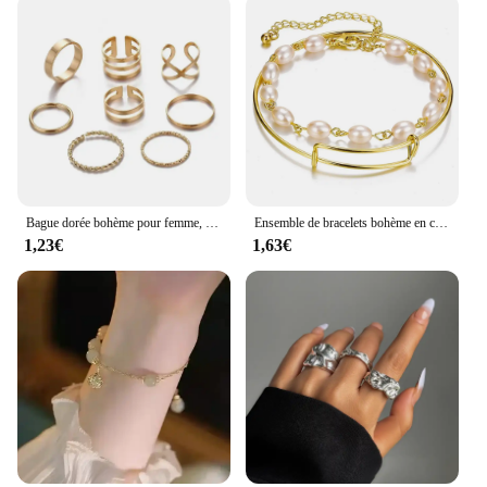
excellent addition to any retail collection. The
variety of sizes available ensures that you can cater
to a diverse customer base, providing a summer
wardrobe staple that is both stylish and functional.
With this ensemble d été, you're not just selling a
product; you're offering a summer experience.
Bague dorée bohème pour femme, bague torsadée créative, bague géométrique multicouche, ouverture simple, ensemble de bijoux rétro
Ensemble de bracelets bohème en chaîne métallique pour femmes, couleur or géométrique, chaîne à maillons épais, Bracelet ouvert, bijoux à la mode
1,23€
1,63€