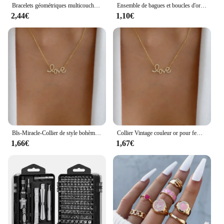
Bracelets géométriques multicouches pour femmes, ensembles de bijoux à fil irrégulier exagéré, document doré, mode, 5 pièces par ensemble
Ensemble de bagues et boucles d'oreilles en Zircon carré pour femmes, ensemble de bijoux de luxe pour mariage et fiançailles, cadeaux de fête brillants
2,44€
1,10€
Bls-Miracle-Collier de style bohème pour femme, pendentif en cristal multicouche, ensemble de colliers de la présidence, bijoux cadeaux, plusieurs styles
Collier Vintage couleur or pour femmes, plusieurs Styles, style Boho, tendance, multicouche, pendentif en cristal, ensemble de bijoux cadeaux, nouvelle collection
1,66€
1,67€