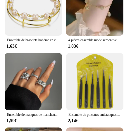
Ensemble de bracelets bohème en chaîne métallique pour femmes, couleur or géométrique, chaîne à maillons épais, Bracelet ouvert, bijoux à la mode
4 pièces/ensemble mode serpent vert pierres précieuses Bracelet strass plein métal Bracelet pour les femmes fête d'anniversaire cadeau de noël bijoux
1,63€
1,83€
Ensemble de matiques de manchette géométriques en or carillon pour femmes, bague en métal, réglable, bijoux de doigt, document, mode, nouveau, 2024, 10 pièces, ensemble
Ensemble de pincettes antistatiques en acier inoxydable, ensemble d'outils de réparation, ensemble d'outils manuels antistatiques pour la fabrication de modèles 6 pièces
1,59€
2,14€