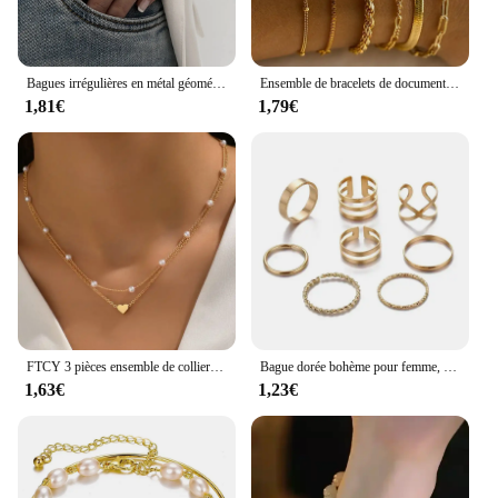
Bagues irrégulières en métal géométrique punk pour femmes et hommes, ensemble de matiques ouvertes incurvées, document doré vintage, cadeau de bijoux unisexes, mode
Ensemble de bracelets de documents en or pour femmes, style bohème, rétro, multicouche, optique, torsadé, cubain, bijoux de qualité, cadeaux, 6 pièces, 2024
1,81€
1,79€
FTCY 3 pièces ensemble de collier de perles pour femmes or 14K mode amour coeur pendentif étanche hypoallergénique clavicule cou chaîne bijoux
Bague dorée bohème pour femme, bague torsadée créative, bague géométrique multicouche, ouverture simple, ensemble de bijoux rétro
1,63€
1,23€