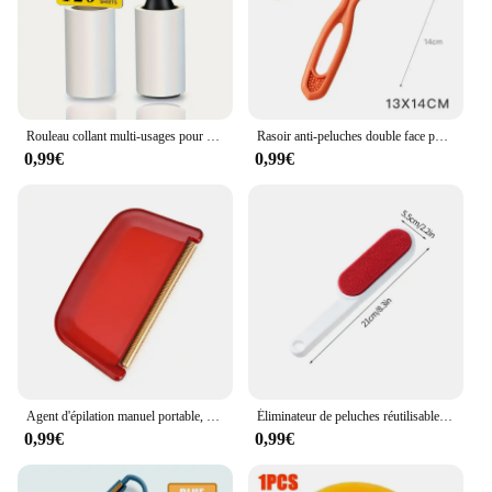
Rouleau collant multi-usages pour enlever les poils de poulet, brosse de dépoussiérage domestique, outils de livres pour animaux de compagnie, chat, chien, 120 feuilles, 300 feuilles
Rasoir anti-peluches double face pour vêtements, rasoir pour tapis, pull, tissu pelucheux, grattoir, brosse, fourrure d'animaux, outils de nettoyage
0,99€
0,99€
Agent d'épilation manuel portable, rasoir double face, boule dépilatoire, poils de tapis, laine, manteau, vêtements, outil de brosse
Éliminateur de peluches réutilisable pour vêtements magiques, brosse à rouleau de fourrure de poils de chat pour animaux de compagnie, brosses de livres de dépoussiérage, outil de nettoyage manuel
0,99€
0,99€