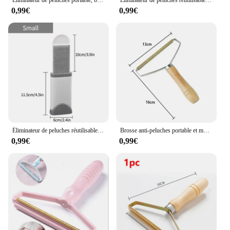
0,99€
0,99€
Éliminateur de peluches réutilisable pour vêtements magiques, brosse à rouleau de fourrure de poils de chat pour animaux de compagnie, brosses de livres de dépoussiérage, outil de nettoyage manuel
Brosse anti-peluches portable et multifonctionnelle, dépoussiéreur de tissu Fuzz, dissolvant domestique, livres, chat, chien, animal de compagnie, canapé
0,99€
0,99€