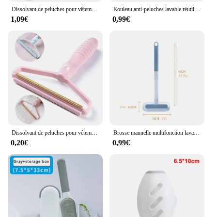
Dissolvant de peluches pour vêtements, grattoir à granulés, poils d'animaux, livres, rouleau, manteau, tapis, laine, rasoir, brosse, outils, élimination des peluches, anti-peluche
Rouleau anti-peluches lavable réutilisable, dissolvant pour vêtements, poils d'animaux, livres collants pour la maison
1,09€
0,99€
Dissolvant de peluches pour vêtements, grattoir à granulés, poils d'animaux, livres, rouleau, manteau, tapis, laine, rasoir, brosse, outils, élimination des peluches, anti-peluche
Brosse manuelle multifonction lavable pour animaux de compagnie, épilateur de poils de chat, peluches de chien, outils de livres, fournitures pour animaux de compagnie, ménage
0,20€
0,99€