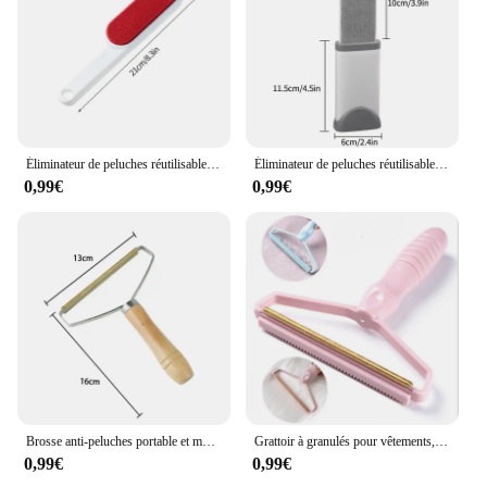
being and comfort.
Éliminateur de peluches réutilisable pour vêtements magiques, brosse à rouleau de fourrure de poils de chat pour animaux de compagnie, brosses de livres de dépoussiérage, outil de nettoyage manuel
Éliminateur de peluches réutilisable pour vêtements magiques, brosse à rouleau de fourrure de poils de chat pour animaux de compagnie, brosses de livres de dépoussiérage, outil de nettoyage manuel
0,99€
0,99€
Brosse anti-peluches portable et multifonctionnelle, dépoussiéreur de tissu Fuzz, dissolvant domestique, livres, chat, chien, animal de compagnie, canapé
Grattoir à granulés pour vêtements, rouleau de nettoyage des poils d'animaux, brosse de rasoir en laine pour tapis, élimination des peluches, anti-peluche, 1 pièce
0,99€
0,99€