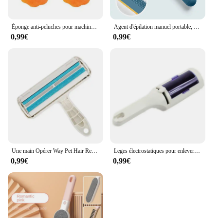
Éponge anti-peluches pour machine à laver les vêtements, boule de lessive, dissolvant de poils de chat, rouleau d'élimination des vêtements et des livres, enlève les chiens
Agent d'épilation manuel portable, rasoir double face, boule dépilatoire, poils de tapis, laine, manteau, vêtements, outil de brosse
0,99€
0,99€
Une main Opérer Way Pet Hair Remover Roller Retrait Chien Chat Auto-Nettoyage Peluches Pet Hair Remov Nettoyage
Leges électrostatiques pour enlever la poussière des vêtements, nettoyeur de poils d'animaux, brosse autonettoyante pour chien, poils de chat, poils d'animaux, charpie, meubles
0,99€
0,99€