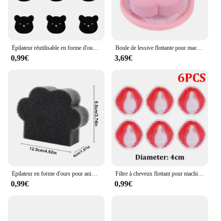
Épilateur réutilisable en forme d'ours pour animaux de compagnie, boule à linge, attrape-peluches pour machine à laver, vêtements, canapé, chat, chien, livres, éponge, 9 pièces
Boule de lessive flottante pour machine à laver, attrape-cheveux, fourrure d'animaux, peluches, vêtements, livres, épilation, sac en filet
0,99€
3,69€
Épilateur en forme d'ours pour animaux de compagnie, boule de lessive, attrape-peluches pour machine à laver, vêtements réutilisables, canapé, chat, chien, éponge pour livres, 1PC
Filtre à cheveux flottant pour machine à laver, attrape-peluches, boule de lessive réutilisable, livres de collection sales, 12,6 pièces
0,99€
0,99€