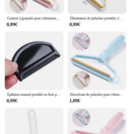
Grattoir à granulés pour vêtements, rouleau de nettoyage des poils d'animaux, brosse de rasoir en laine pour tapis, élimination des peluches, anti-peluche, 1 pièce
Éliminateur de peluches portable, épilateur pour animaux de compagnie, brosse, tapis, laine, manteau, vêtements, granulés, rasoir manuel, enlèvement, grattoir, outil de livres
0,99€
0,99€
Épilateur manuel portable en bois pour vêtements, rasoir pour pull, peigne anti-peluches pour tissu
Dissolvant de peluches pour vêtements, grattoir à granulés, poils d'animaux, livres, rouleau, manteau, tapis, laine, rasoir, brosse, outils, élimination des peluches, anti-peluche
0,99€
1,09€