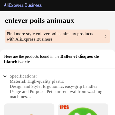
enlever poils animaux
Find more style
enlever poils animaux
products
with AliExpress Business
Balles et disques de
Here are the products found in the
blanchisserie
Specifications:
Material: High-quality plastic
Design and Style: Ergonomic, easy-grip handles
Usage and Purpose: Pet hair removal from washing
machines
Shape and Size: Ball and disc shapes for versatile
use
Performance and Property: Durable and efficient