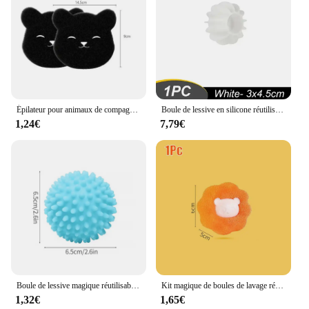
Épilateur pour animaux de compagnie 2 en 1, machine à laver, attrape-peluches, vêtements réutilisables, canapé, chat, chien, éponge pour livres
Boule de lessive en silicone réutilisable pour machine à laver, attrape-poils de chat, épilateur pour animaux de compagnie, vêtements, livres, outils
1,24€
7,79€
Boule de lessive magique réutilisable anti-enroulement, attrape-cheveux IkPet, dissolvant de vêtements, machine à laver, outil de livres, 1 pièce, 2 pièces, 3 pièces
Kit magique de boules de lavage réutilisables, Machine à laver pour vêtements d'animaux, chat, chien, attrape poils, outil de nettoyage
1,32€
1,65€