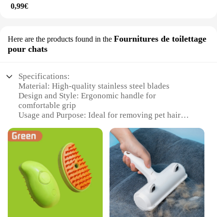
0,99€
Fournitures de toilettage
Here are the products found in the
pour chats
Specifications:
Material: High-quality stainless steel blades
Design and Style: Ergonomic handle for
comfortable grip
Usage and Purpose: Ideal for removing pet hair
from various surfaces
Performance and Property: Efficient and durable for
long-term use
Shape or Size: Compact and portable for easy
storage
Quantity: Available in sets to cater to multiple
grooming needs
Features:
|Vendors|