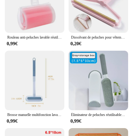
Rouleau anti-peluches lavable réutilisable, dissolvant pour vêtements, poils d'animaux, livres collants pour la maison
Dissolvant de peluches pour vêtements, grattoir à granulés, poils d'animaux, livres, rouleau, manteau, tapis, laine, rasoir, brosse, outils, élimination des peluches, anti-peluche
0,99€
0,20€
Brosse manuelle multifonction lavable pour animaux de compagnie, épilateur de poils de chat, peluches de chien, outils de livres, fournitures pour animaux de compagnie, ménage
Éliminateur de peluches réutilisable pour vêtements magiques, brosse à rouleau de fourrure de poils de chat pour animaux de compagnie, brosses de livres de dépoussiérage, outil de nettoyage manuel
0,99€
0,99€