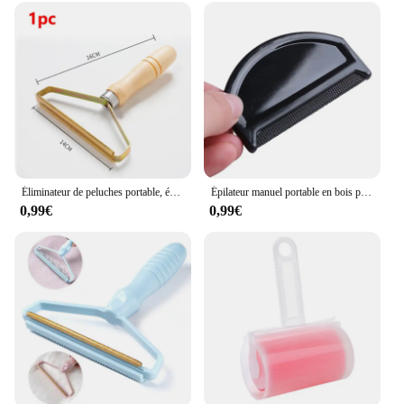
Éliminateur de peluches portable, épilateur pour animaux de compagnie, brosse, tapis, laine, manteau, vêtements, granulés, rasoir manuel, enlèvement, grattoir, outil de livres
Épilateur manuel portable en bois pour vêtements, rasoir pour pull, peigne anti-peluches pour tissu
0,99€
0,99€