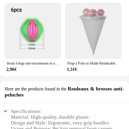
Boule à linge anti-enroulement en nylon pour machine à laver, épilateur, peluches, peluches, livres, blanchisserie, 6 pièces, 12 pièces
Piège à Poils en Maille Réutilisable pour Machine à Laver, Sac de Collecte Sale, Boule Flottante pour Livres
2,96€
1,31€
Rouleaux & brosses anti-
Here are the products found in the
peluches
Specifications:
Material: High-quality, durable plastic
Design and Style: Ergonomic, easy-grip handles
Usage and Purpose: Pet hair removal from carpets,