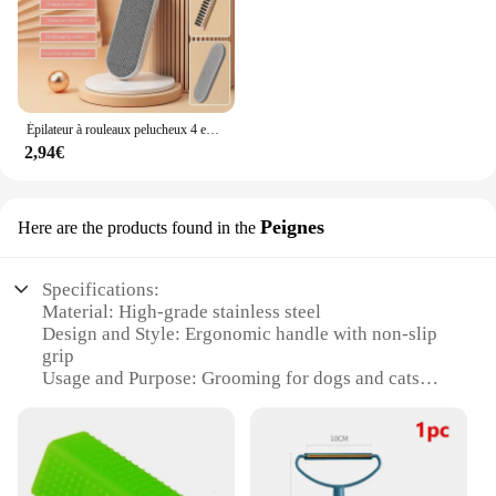
Épilateur à rouleaux pelucheux 4 en 1, brosses pour vêtements, brosse pour enlever les boules de poils, nettoyeur de poussière et collant, outils de nettoyage des poils d'animaux
2,94€
Peignes
Here are the products found in the
Specifications:
Material: High-grade stainless steel
Design and Style: Ergonomic handle with non-slip
grip
Usage and Purpose: Grooming for dogs and cats
Performance and Property: Sharp teeth for efficient
hair removal
Shape or Size or Weight or Quantity: Compact size
for easy handling
Parts and Accessories: Comes with a storage case