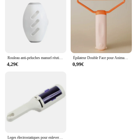
Rouleau anti-peluches manuel réutilisable et lavable, épilateur pour animaux de compagnie, livres anti-poussière injuste, non requis 24.com, haute qualité
Épilateur Double Face pour Animaux de Compagnie, Rouleaux de Peluches pour Livres, Peigne pour Chat, Gants
4,29€
0,99€
Leges électrostatiques pour enlever la poussière des vêtements, nettoyeur de poils d'animaux, brosse autonettoyante pour chien, poils de chat, poils d'animaux, charpie, meubles