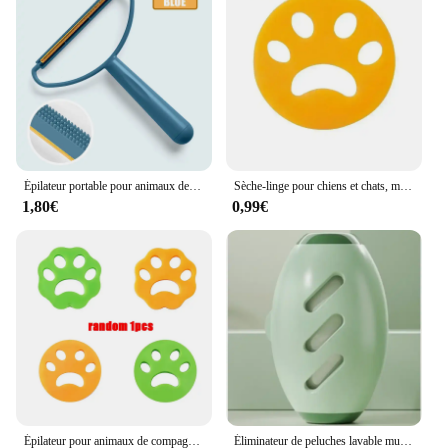
Épilateur portable pour animaux de compagnie, épilateur pour chien et chat, épilateur de charpie, râteau à tapis, brosse à charpie pour pull, tapis, canapé, lit pour animaux de compagnie, meubles
Sèche-linge pour chiens et chats, machine à laver réutilisable, piège à poils d'animaux, dissolvant de charpie, accessoires de lessive
1,80€
0,99€
Épilateur pour animaux de compagnie, accessoire de machine à laver, chat, chien, fourrure, charpie, sèche-linge, réutilisable, livres, attrape-linge
Éliminateur de peluches lavable multifonctionnel, rouleau portable pour vêtements, épilateur pour animaux de compagnie, éliminateur de poussière, brosse collante, nouveau