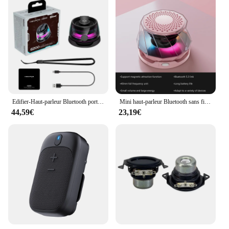
Edifier-Haut-parleur Bluetooth portable, éclairage magnétique RVB, mini boîte de son BT5.3, support de téléphone, lecture de 7 heures, HECRapidly G200
Mini haut-parleur Bluetooth sans fil P15, portable, aspiration magnétique, téléphone portable, haut-parleur GNE avec lumières RVB, offre spéciale, nouveau
44,59€
23,19€