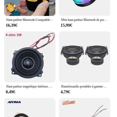
Haut-parleur Bluetooth-Compatible5.3 portable Micro intégré Hautréusportables sans fil à clipser magnétiques avec petite sangle
Mini haut-parleur Bluetooth de poche, lumière ambiante RVB magnétique, barre de son sans fil, stéréo TWS, lecteur de musique MP3, prise en charge de la carte TF
16,39€
15,99€
Haut-parleur magnétique intérieur, 56x46x25.5mm, 4 Ohms, 3W, limitation des basses, petit haut-parleur, petit haut-parleur avec trou de partenaires avec PH2.0
Hautréusaudio portables à gamme complète, haut-parleur magnétique pour touristes, système sonore de cinéma maison bricolage, 2 pouces, 4 ohms, 10W, 2 pièces
8,49€
4,79€