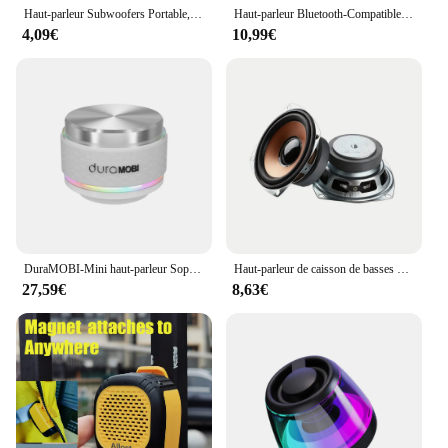
Haut-parleur Subwoofers Portable, Mini Touriste Interne, Basse Magnétique 16-Core, DIY BT Home Sound Theater, 1.5 ", 40mm, 4 ohm, 5W, 2Pcs par Lot
Haut-parleur Bluetooth-Compatible5.3 portable Micro intégré Hautréusportables sans fil à clipser magnétiques avec sangle pour le cyclisme/la randonnée
4,09€
10,99€
DuraMOBI-Mini haut-parleur Sophia à conduction sans fil, boîte de son avec BT magnétique, effets de lumière néon RVB, lecteur de musique, document
Haut-parleur de caisson de basses carré, 4 ohms, 10W, 50 cœurs, magnétique, bronze, bassin, milieu de gamme, bricolage, Bluetooth, haut-parleur de basse, 3 pouces, 2 pièces par lot
27,59€
8,63€