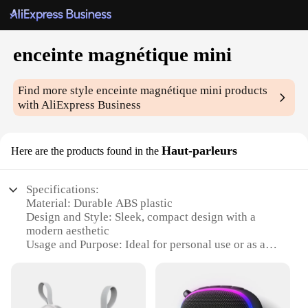
enceinte magnétique mini
Find more style
enceinte magnétique mini
products
with AliExpress Business
Haut-parleurs
Here are the products found in the
Specifications:
Material: Durable ABS plastic
Design and Style: Sleek, compact design with a
modern aesthetic
Usage and Purpose: Ideal for personal use or as a
space-saving addition to any room
Performance and Property: High-quality sound
output with a powerful magnetic base
Parts and Accessories: Comes with a user-friendly