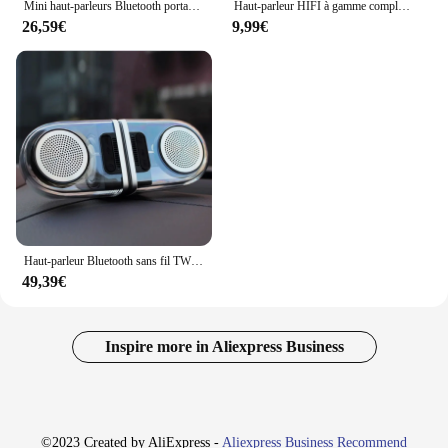
Mini haut-parleurs Bluetooth portables avec clip de microphone intégré, haut-parleur magnétique, étanche, portable, vélo, golf, sports de plein air
Haut-parleur HIFI à gamme complète, double néodyme, basse à longue course magnétique, bassin étanche, cinéma maison bricolage, 1.75 pouces, 4 ohms, 30 W, 2 pièces
26,59€
9,99€
Haut-parleur Bluetooth sans fil TWS, One to Two, Mini Subwoofer D10, Stocke et Droite Channel, Transparent, Magnétique, Extérieur, Voiture, Nouveau
49,39€
Inspire more in Aliexpress Business
©2023 Created by AliExpress -
Aliexpress Business Recommend