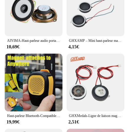
AIYIMA-Haut-parleur audio portable, HiFi magnétique externe, Gamme complète, Klaxon, Haut-parleur stéréo, Woofer, DIY, 4Ohm, 5W, 3 pouces, 2 pièces
GHXAMP – Mini haut-parleur magnétique interne, 20mm, 4ohm, 2W, unité multimédia, réparation de Film composite, petites pièces Audio, 630Hz-20KHz
10,69€
4,15€
Haut-parleur Bluetooth-Compatible5.3 portable sans fil à clipser magnétique, haut-parleurs portables, haut-parleur portable pour la musique et les appels mains libres
GHXMedals-Ligne de liaison magnétique intérieure de petit haut-parleur, haut-parleur en plastique, serrure intelligente, téléphone portable, appareil photo, 8Ohm, 1W, 20mm, 2 pièces
19,99€
2,51€