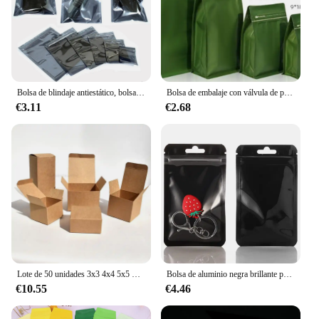
Bolsa de blindaje antiestático, bolsa de embalaje para HDD, Chip de instrumentos ESD, accesorios electrónicos, bolsas de línea de datos de batería, 50-100 piezas
Bolsa de embalaje con válvula de papel de aluminio, 5 piezas, 1/4 ~ 2 libras, resellable, a prueba de Sol, para granos de café, cacao en polvo, aperitivos y té
€3.11
€2.68
Lote de 50 unidades 3x3 4x4 5x5 ~ 10x10cm caja de papel de cartón de Color negro, botella de aceite esencial de Perfume para botellas de tubo
Bolsa de aluminio negra brillante para ventana, 100 piezas, transparente, resellable, para joyería, belleza de uñas, fonecells, auriculares, bolsas de embalaje de regalo
€10.55
€4.46