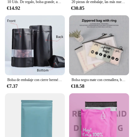
10 Uds. De regalo, bolsa grande, anillo con dije, pulsera, pendientes, collar, bolso con temperamento Wite, bolsa protectora de almacenamiento, embalaje de joyería
20 piezas de embalaje, las más nuevas cajas de anillos de papel para pendientes, dijes, estuche de joyería para mujeres, regalo del Día de San Valentín, lotes al por mayor
€14.92
€30.85
Bolsa de embalaje con cierre hermético para ventana, bolsas de papel de aluminio negro mate de pie, para café, té, comida para mascotas, aperitivos, galletas, alimento para peces, 100 piezas
Bolsa negra mate con cremallera, bolsa de embalaje para calcetines abiertos, almacenamiento de viaje, ropa interior, embalaje de productos, Impresión de logotipo personalizado
€7.37
€18.58