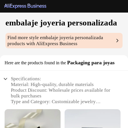
embalaje joyeria personalizada
Find more style
embalaje joyeria personalizada
products with AliExpress Business
Packaging para joyas
Here are the products found in the
Specifications:
Material: High-quality, durable materials
Product Discount: Wholesale prices available for
bulk purchases
Type and Category: Customizable jewelry
packaging sets
Design and Style: Elegant and personalized to
showcase your brand
Usage and Purpose: Ideal for retailers, vendors, and