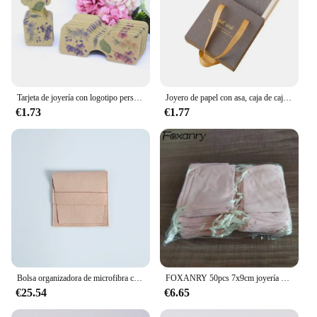
Tarjeta de joyería con logotipo personalizado, colgante de 3,5x9cm con clic para el pelo, cartón de papel de 300gsm, 50 unidades por lote
Joyero de papel con asa, caja de cajón personalizada DIY, embalaje de joyería deslizante, estuche de almacenamiento, cartón para collar
€1.73
€1.77
Bolsa organizadora de microfibra con logotipo personalizado para joyería, bolsa pequeña de regalo de 8x8cm con impresión de logotipo personalizado, ideal para regalo de boda, venta al por mayor, 100 piezas
FOXANRY 50pcs 7x9cm joyería embalaje bolsa de terciopelo, bolsas de terciopelo con cordón y bolsas, bolsa de regalo. No se admite la personalización
€25.54
€6.65