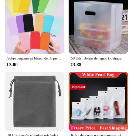
Sobre pequeño en blanco de 50 piezas, sobre vacío, tarjeta de embalaje, depósito de efectivo, sobre mixto, tarjeta de invitación
50 Uds. Bolsas de regalo Boutique dulces postre pastel bolsa de embalaje para llevar bolsas de compras de mercancía para bolsa de embalaje de regalo de Color sólido
€3.00
€3.88
10 Uds tamaño completo gris bolsas de regalo de terciopelo joyería empaquetado de la joyería boda fiesta regalo favores dibujable de bolsas de embalaje
Bolsa de regalo transparente con cierre frontal y cremallera blanca, estuche translúcido para guardar dulces, mascarilla, pulsera, adornos, embalaje, 100 unidades