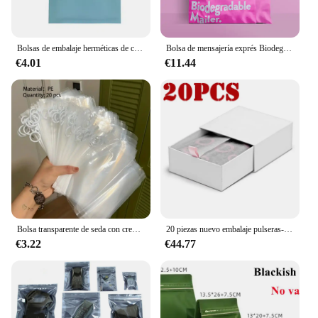
Bolsas de embalaje herméticas de colores mate brillantes planas de papel de aluminio resellables, bolsas de sellado térmico con cierre de cremallera para dulces, joyería y café
Bolsa de mensajería exprés Biodegradable, autosellante bolsa de mano, sobre de polietileno Degradable, embalaje de ropa de regalo, 50 piezas, D2W
€4.01
€11.44
Bolsa transparente de seda con cremallera para viaje, bolsa de clasificación de artículos diversos Extra gruesa, 20 unidades, 20 piezas
20 piezas nuevo embalaje pulseras-funda anillo pendientes collar exhibición regalo caja de terciopelo Compatible con joyería DIY para mujeres
€3.22
€44.77