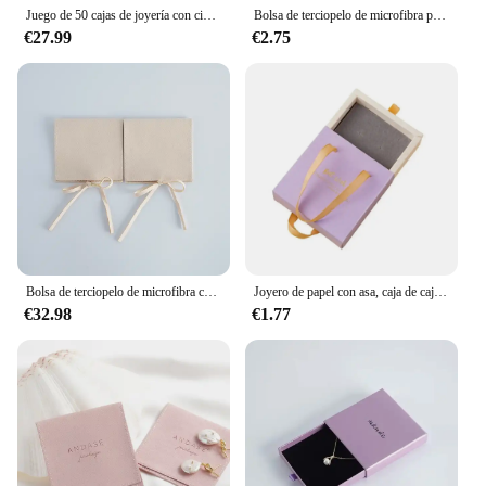
Juego de 50 cajas de joyería con cinta de mano de 9 × 9cm con logotipo de lámina dorada, caja de papel con cajón personalizada, logotipo personalizable
Bolsa de terciopelo de microfibra para regalos de joyería, bolsas para collar, paquete de regalo de boda y Navidad, bolsas de sobre personalizadas, 5 uds.
€27.99
€2.75
Bolsa de terciopelo de microfibra con logotipo personalizado, organizador de dulces, pendientes, embalaje, almacenamiento, 100 piezas
Joyero de papel con asa, caja de cajón personalizada DIY, embalaje de joyería deslizante, estuche de almacenamiento, cartón para collar
€32.98
€1.77