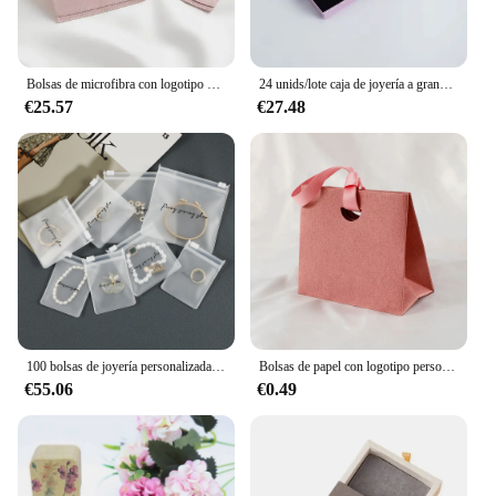
Bolsas de microfibra con logotipo personalizado con juegos de tarjetas de inserción, embalaje de bolsa de joyería, ranuras para pendientes y collares, almohadilla de exhibición de paquete, 20 piezas
24 unids/lote caja de joyería a granel logotipo personalizado 9x9x2,5 cm DIY rosa pendientes de viaje anillos pulsera collar organizador caja recuerdo de boda
€25.57
€27.48
100 bolsas de joyería personalizadas, bolsa transparente con cremallera, embalaje de joyería personalizado de alta calidad, bolsa de joyería personalizada con yo log
Bolsas de papel con logotipo personalizado, bolsa de cartón verde Beige de lujo, joyería, ropa cosmética, bolsa organizadora de regalo para fiesta de boda
€55.06
€0.49