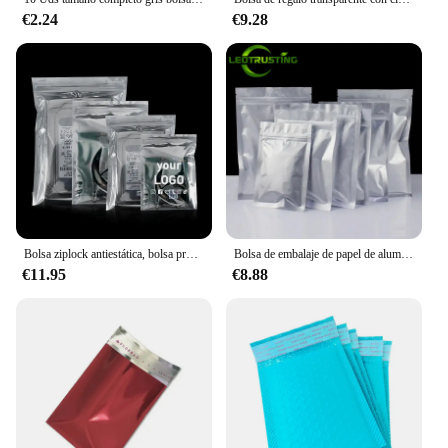
€2.24
€9.28
Bolsa ziplock antiestática, bolsa protectora para disco duro, placa base, tarjeta gráfica, bolsa de embalaje de productos electrónicos, logotipo personalizado, 100 Uds.
Bolsa de embalaje de papel de aluminio plano resellable, bolsa de almacenamiento con cierre de cremallera, a prueba de luz, Hardware de especias de café molido, regalos de mantequilla, 50 piezas
€11.95
€8.88