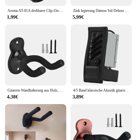
Aroma AT-01A drehbarer Clip-On-Tuner LCD-Display für chromatische Gitarre Bass Ukulele Violine
Zink legierung Dämon Stil Deluxe Gitarre Capo Schädel Capo für Bass Akustik E-Gitarre Hochglanz Schädel Tonhöhe einstellen
1,99€
5,99€
Gitarren-Wandhalterung aus Holz, robust, einzigartiges Design, gebogener Ukulelen-Haken, Bass-Aufbewahrung, Akustik- und E-Gitarren-Rack-Halterung
4/5 Band klassische Akustik gitarre Pickup Musik instrument Zubehör EQ Equalizer Preamp mit Lautstärke Mitte Höhen bass steuerung
4,38€
3,89€