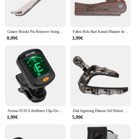
Gitarre Brücke Pin Remover String Nail Peg Puller Werkzeug Chrom Metall Akustische Folk Bass Ziehen Brücke Praktische Extractor Zubehör
Falten Holz Bart Kamm Männer der Wellen Pinsel Haar Bart & Schnurrbart Kamm Sandelholz Kamm Alltägliche Pflege Verwenden mit Balsame und Öle
0,99€
3,99€
Aroma AT-01A drehbarer Clip-On-Tuner LCD-Display für chromatische Gitarre Bass Ukulele Violine
Zink legierung Dämon Stil Deluxe Gitarre Capo Schädel Capo für Bass Akustik E-Gitarre Hochglanz Schädel Tonhöhe einstellen
1,99€
5,99€