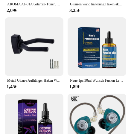
AROMA AT-01A Gitarren-Tuner, drehbarer Clip-on-Tuner, LCD-Display für chromatische Akustikgitarre, Bass, Ukulele, Gitarrenzubehör
Gitarren wand halterung Haken akustische E-Bass Gitarre Wand haken Kleiderbügel schwarz Metall halter Kleiderbügel 1er Pack
2,09€
3,25€
Metall Gitarre Aufhänger Haken Wand Halterung Nicht-slip Halter Stehen für Gitarre Ukulele Violine Bass Gitarre Instrument Zubehör
Neue 1pc 30ml Wunsch Fusion Leidenschaft Liebe Elxir entgegen gesetzte Attraktion Tropfen verbessern Selbstvertrauen Köln High-End-Elixier
1,45€
1,89€