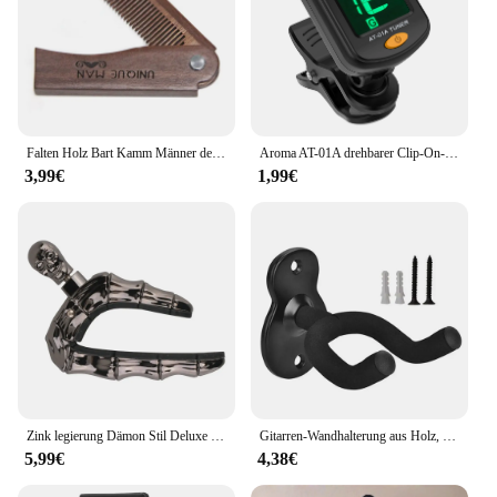
Falten Holz Bart Kamm Männer der Wellen Pinsel Haar Bart & Schnurrbart Kamm Sandelholz Kamm Alltägliche Pflege Verwenden mit Balsame und Öle
Aroma AT-01A drehbarer Clip-On-Tuner LCD-Display für chromatische Gitarre Bass Ukulele Violine
3,99€
1,99€
Zink legierung Dämon Stil Deluxe Gitarre Capo Schädel Capo für Bass Akustik E-Gitarre Hochglanz Schädel Tonhöhe einstellen
Gitarren-Wandhalterung aus Holz, robust, einzigartiges Design, gebogener Ukulelen-Haken, Bass-Aufbewahrung, Akustik- und E-Gitarren-Rack-Halterung
5,99€
4,38€