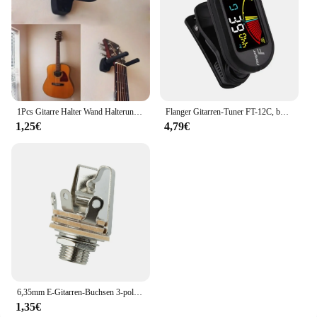
1Pcs Gitarre Halter Wand Halterung Ständer Teile und Zubehör Hause Instrument Display Gitarren Haken Wand Kleiderbügel Gitarre Picks
Flanger Gitarren-Tuner FT-12C, bunter Bildschirm, chromatisches Stimmgerät mit Clip-Mount-Display-Tuner für Gitarre, Bass, Ukulele, Violine
1,25€
4,79€
6,35mm E-Gitarren-Buchsen 3-polige Stereo-Panel-Steckdosen Anschluss Gitarren buchse für aktive Tonabnehmer Gitarren-Bass-Stereo
1,35€