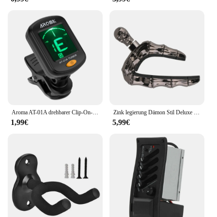
Aroma AT-01A drehbarer Clip-On-Tuner LCD-Display für chromatische Gitarre Bass Ukulele Violine
Zink legierung Dämon Stil Deluxe Gitarre Capo Schädel Capo für Bass Akustik E-Gitarre Hochglanz Schädel Tonhöhe einstellen
1,99€
5,99€