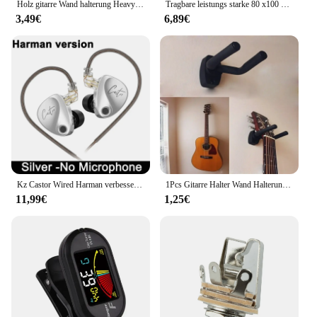
Holz gitarre Wand halterung Heavy Duty einzigartiges Design gebogen Ukulele Haken Bass Lagerung akustische E-Gitarre Rack Halterung
Tragbare leistungs starke 80 x100 hd Mon okular 50000m Teleskop Langstrecken zoom mit Stativ Telefon clip für Outdoor-Jagd Camping Tourismus
3,49€
6,89€
Kz Castor Wired Harman verbesserte Bass Hifi Kopfhörer 2 dynamische abstimm bare Balance Monitor Kopfhörer iem Kopfhörer Musik Sport Ohrhörer
1Pcs Gitarre Halter Wand Halterung Ständer Teile und Zubehör Hause Instrument Display Gitarren Haken Wand Kleiderbügel Gitarre Picks
11,99€
1,25€