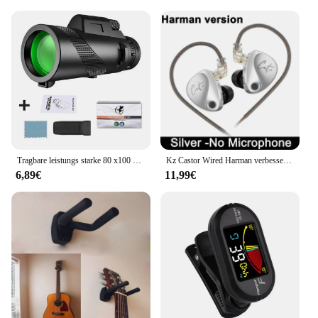
Tragbare leistungs starke 80 x100 hd Mon okular 50000m Teleskop Langstrecken zoom mit Stativ Telefon clip für Outdoor-Jagd Camping Tourismus
Kz Castor Wired Harman verbesserte Bass Hifi Kopfhörer 2 dynamische abstimm bare Balance Monitor Kopfhörer iem Kopfhörer Musik Sport Ohrhörer
6,89€
11,99€