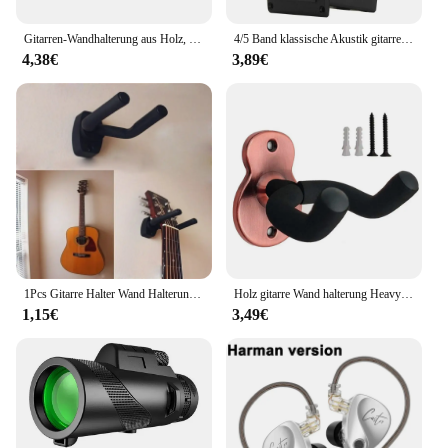
Gitarren-Wandhalterung aus Holz, robust, einzigartiges Design, gebogener Ukulelen-Haken, Bass-Aufbewahrung, Akustik- und E-Gitarren-Rack-Halterung
4/5 Band klassische Akustik gitarre Pickup Musik instrument Zubehör EQ Equalizer Preamp mit Lautstärke Mitte Höhen bass steuerung
4,38€
3,89€
1Pcs Gitarre Halter Wand Halterung Ständer Teile und Zubehör Hause Instrument Display Gitarren Haken Wand Kleiderbügel Gitarre Picks
Holz gitarre Wand halterung Heavy Duty einzigartiges Design gebogen Ukulele Haken Bass Lagerung akustische E-Gitarre Rack Halterung
1,15€
3,49€