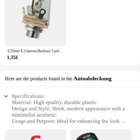
6,35mm E-Gitarren-Buchsen 3-polige Stereo-Panel-Steckdosen Anschluss Gitarren buchse für aktive Tonabnehmer Gitarren-Bass-Stereo
1,35€
Autoabdeckung
Here are the products found in the
Specifications:
Material: High-quality, durable plastic
Design and Style: Sleek, modern appearance with a
minimalist aesthetic
Usage and Purpose: Ideal for enhancing the look of
your vehicle's interior
Performance and Property: Designed for easy
installation and long-lasting use