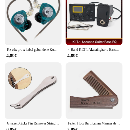
Kz edx pro x kabel gebundene Kopfhörer Hifi Stereo Bass Musik Ohrhörer in Ohr Sport Kopfhörer Geräusch unterdrückung Gaming Headset
4-Band KLT-1 Akustikgitarre Bass EQ Equalizer mit digitalem Procedding-Tuner Gitarren-Tonabnehmer
4,89€
4,89€
Gitarre Brücke Pin Remover String Nail Peg Puller Werkzeug Chrom Metall Akustische Folk Bass Ziehen Brücke Praktische Extractor Zubehör
Falten Holz Bart Kamm Männer der Wellen Pinsel Haar Bart & Schnurrbart Kamm Sandelholz Kamm Alltägliche Pflege Verwenden mit Balsame und Öle
0,99€
3,99€