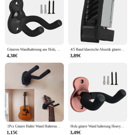
Gitarren-Wandhalterung aus Holz, robust, einzigartiges Design, gebogener Ukulelen-Haken, Bass-Aufbewahrung, Akustik- und E-Gitarren-Rack-Halterung
4/5 Band klassische Akustik gitarre Pickup Musik instrument Zubehör EQ Equalizer Preamp mit Lautstärke Mitte Höhen bass steuerung
4,38€
3,89€
1Pcs Gitarre Halter Wand Halterung Ständer Teile und Zubehör Hause Instrument Display Gitarren Haken Wand Kleiderbügel Gitarre Picks
Holz gitarre Wand halterung Heavy Duty einzigartiges Design gebogen Ukulele Haken Bass Lagerung akustische E-Gitarre Rack Halterung
1,15€
3,49€