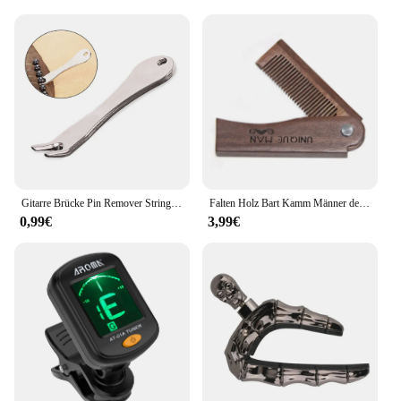
Gitarre Brücke Pin Remover String Nail Peg Puller Werkzeug Chrom Metall Akustische Folk Bass Ziehen Brücke Praktische Extractor Zubehör
Falten Holz Bart Kamm Männer der Wellen Pinsel Haar Bart & Schnurrbart Kamm Sandelholz Kamm Alltägliche Pflege Verwenden mit Balsame und Öle
0,99€
3,99€