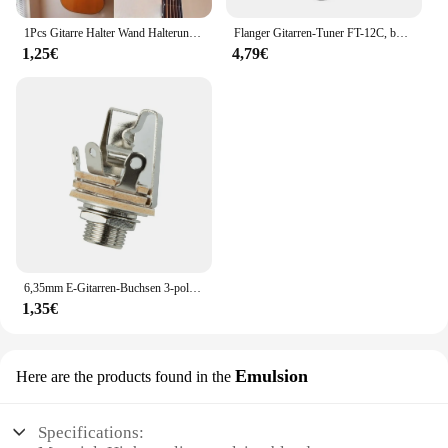
1Pcs Gitarre Halter Wand Halterung Ständer Teile und Zubehör Hause Instrument Display Gitarren Haken Wand Kleiderbügel Gitarre Picks
Flanger Gitarren-Tuner FT-12C, bunter Bildschirm, chromatisches Stimmgerät mit Clip-Mount-Display-Tuner für Gitarre, Bass, Ukulele, Violine
1,25€
4,79€
6,35mm E-Gitarren-Buchsen 3-polige Stereo-Panel-Steckdosen Anschluss Gitarren buchse für aktive Tonabnehmer Gitarren-Bass-Stereo
1,35€
Emulsion
Here are the products found in the
Specifications: