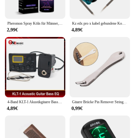
Pheromon Spray Köln für Männer, um Frauen sexy Pheromon Männer Köln Wunsch Fusion Leidenschaft Elixier Drops hipping anzuziehen
Kz edx pro x kabel gebundene Kopfhörer Hifi Stereo Bass Musik Ohrhörer in Ohr Sport Kopfhörer Geräusch unterdrückung Gaming Headset
2,99€
4,89€
4-Band KLT-1 Akustikgitarre Bass EQ Equalizer mit digitalem Procedding-Tuner Gitarren-Tonabnehmer
Gitarre Brücke Pin Remover String Nail Peg Puller Werkzeug Chrom Metall Akustische Folk Bass Ziehen Brücke Praktische Extractor Zubehör
4,89€
0,99€