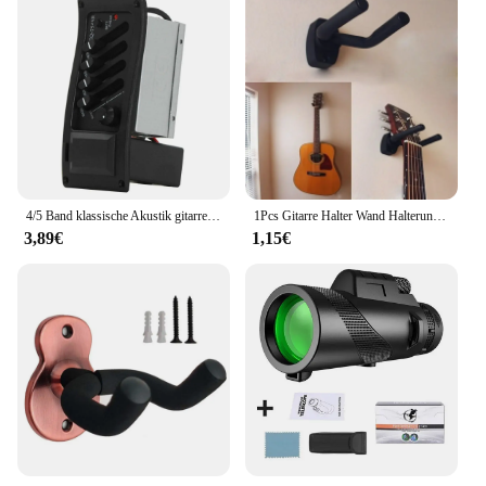
4/5 Band klassische Akustik gitarre Pickup Musik instrument Zubehör EQ Equalizer Preamp mit Lautstärke Mitte Höhen bass steuerung
1Pcs Gitarre Halter Wand Halterung Ständer Teile und Zubehör Hause Instrument Display Gitarren Haken Wand Kleiderbügel Gitarre Picks
3,89€
1,15€