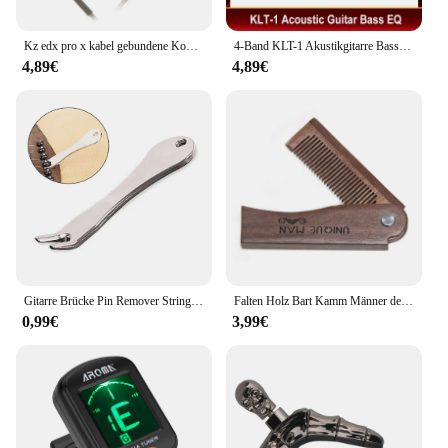
Kz edx pro x kabel gebundene Kopfhörer Hifi Stereo Bass Musik Ohrhörer in Ohr Sport Kopfhörer Geräusch unterdrückung Gaming Headset
4-Band KLT-1 Akustikgitarre Bass EQ Equalizer mit digitalem Procedding-Tuner Gitarren-Tonabnehmer
4,89€
4,89€
Gitarre Brücke Pin Remover String Nail Peg Puller Werkzeug Chrom Metall Akustische Folk Bass Ziehen Brücke Praktische Extractor Zubehör
Falten Holz Bart Kamm Männer der Wellen Pinsel Haar Bart & Schnurrbart Kamm Sandelholz Kamm Alltägliche Pflege Verwenden mit Balsame und Öle
0,99€
3,99€