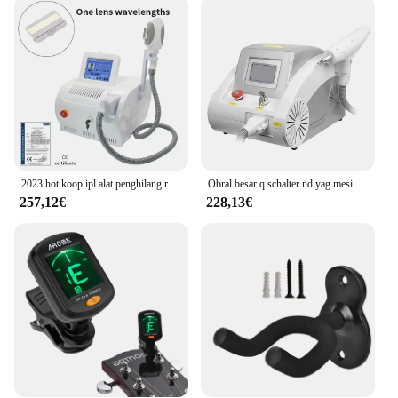
**Effortless Application and Professional Results**
The elixir e16052 sets are not just about aesthetics;
they're engineered for effortless application and
professional results. The diverse range of shapes
and sizes allows for intricate detailing and bold
statements, making them suitable for a wide array of
tattoo designs. The sleek, modern design of these
enhancements ensures they blend seamlessly with
any tattoo style, enhancing its visual appeal without
overpowering it.
2023 hot koop ipl alat penghilang rambut laser, perlengkapan opt 8 filter ce band ce haar wassen huidverjonging maschine
Obral besar q schalter nd yag mesin terapi laser, mesin penghilang tato, penghilang keriput karbon, salon kecantikan
257,12€
228,13€
**For Vendors and Suppliers**
For those in the tattoo industry, the elixir e16052
sets are an exceptional choice. As a wholesale
product, they offer significant cost savings for
vendors and suppliers looking to stock up on high-
quality tattoo enhancements. With these sets, you
can provide your clients with the best in tattoo
enhancement, ensuring they leave your studio with
a piece of art that stands the test of time.