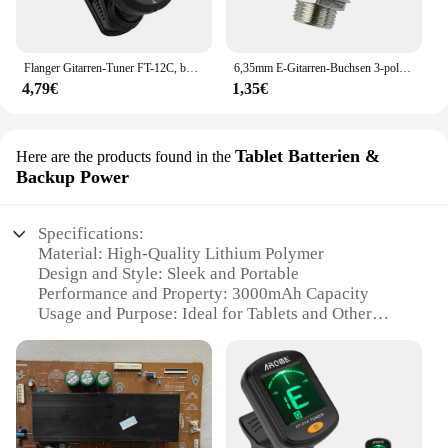
Flanger Gitarren-Tuner FT-12C, bunter Bildschirm, chromatisches Stimmgerät mit Clip-Mount-Display-Tuner für Gitarre, Bass, Ukulele, Violine
6,35mm E-Gitarren-Buchsen 3-polige Stereo-Panel-Steckdosen Anschluss Gitarren buchse für aktive Tonabnehmer Gitarren-Bass-Stereo
4,79€
1,35€
Tablet Batterien &
Here are the products found in the
Backup Power
Specifications:
Material: High-Quality Lithium Polymer
Design and Style: Sleek and Portable
Performance and Property: 3000mAh Capacity
Usage and Purpose: Ideal for Tablets and Other
Electronic Devices
Typical Adaptive Scenario: Travel, Outdoor
Activities, and Emergency Backup
Parts and Accessories: Includes Micro USB Cable
for Charging