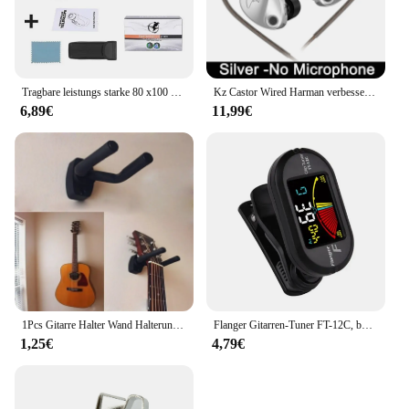
Tragbare leistungs starke 80 x100 hd Mon okular 50000m Teleskop Langstrecken zoom mit Stativ Telefon clip für Outdoor-Jagd Camping Tourismus
Kz Castor Wired Harman verbesserte Bass Hifi Kopfhörer 2 dynamische abstimm bare Balance Monitor Kopfhörer iem Kopfhörer Musik Sport Ohrhörer
6,89€
11,99€
1Pcs Gitarre Halter Wand Halterung Ständer Teile und Zubehör Hause Instrument Display Gitarren Haken Wand Kleiderbügel Gitarre Picks
Flanger Gitarren-Tuner FT-12C, bunter Bildschirm, chromatisches Stimmgerät mit Clip-Mount-Display-Tuner für Gitarre, Bass, Ukulele, Violine
1,25€
4,79€