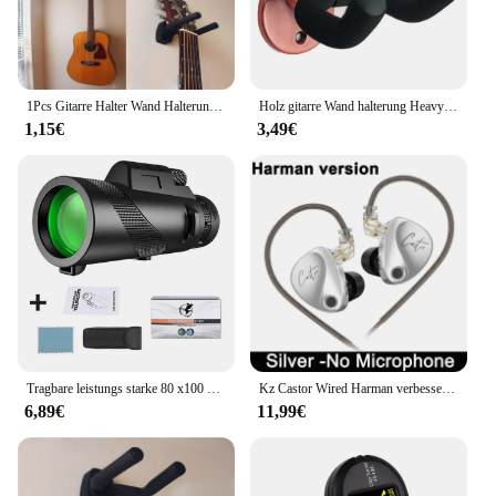
1Pcs Gitarre Halter Wand Halterung Ständer Teile und Zubehör Hause Instrument Display Gitarren Haken Wand Kleiderbügel Gitarre Picks
Holz gitarre Wand halterung Heavy Duty einzigartiges Design gebogen Ukulele Haken Bass Lagerung akustische E-Gitarre Rack Halterung
1,15€
3,49€
Tragbare leistungs starke 80 x100 hd Mon okular 50000m Teleskop Langstrecken zoom mit Stativ Telefon clip für Outdoor-Jagd Camping Tourismus
Kz Castor Wired Harman verbesserte Bass Hifi Kopfhörer 2 dynamische abstimm bare Balance Monitor Kopfhörer iem Kopfhörer Musik Sport Ohrhörer
6,89€
11,99€