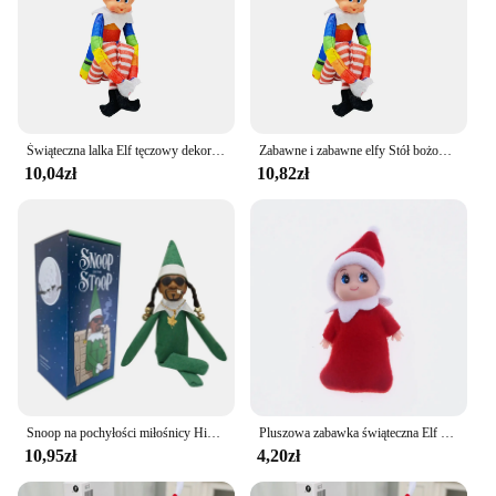
Świąteczna lalka Elf tęczowy dekoracja w formie figurki regał akcesoria dekoracja biurka akcesoria domowe mała wróżka Статуэткикошек
Zabawne i zabawne elfy Stół bożonarodzeniowy Ozdoby choinkowe Świąteczna lalka elfa do domu Navidad Dekoracje świąteczne na zewnątrz
10,04zł
10,82zł
Snoop na pochyłości miłośnicy Hip hopu bożonarodzeniowy Elf zachowający się źle pluszowy stół ozdoby z żywicy do ogrodu domowego
Pluszowa zabawka świąteczna Elf Behaving Badly | Nowość Długie gięte niegrzeczne chłopięce świąteczne elfy Doll | 12-calowe
10,95zł
4,20zł