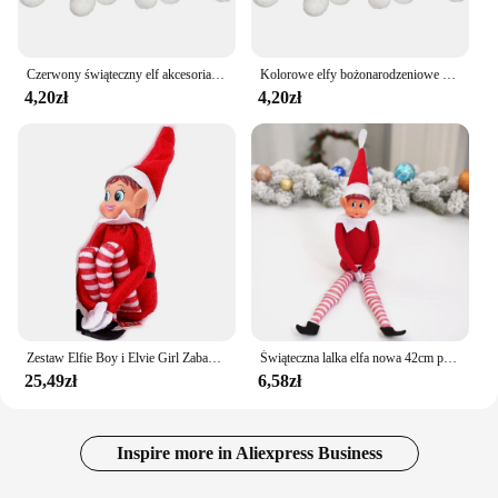
Czerwony świąteczny elf akcesoria dla lalek 2024 prezenty świąteczny stół ozdoby choinkowe dla domu
Kolorowe elfy bożonarodzeniowe w szaliku Ozdoba świąteczna 2024 Prezenty noworoczne Stół bożonarodzeniowy Półka na książki Ozdoby choinkowe
4,20zł
4,20zł
Zestaw Elfie Boy i Elvie Girl Zabawna i zabawna figurka Elves Behavin' Badly z miękkim ciałem i winylową twarzą - zestaw 2 sztuk, czerwony
Świąteczna lalka elfa nowa 42cm półka na książki lalka wróżka świąteczne akcesoria dla lalek ozdoby na biurko dekoracje domu prezent dla dzieci
25,49zł
6,58zł
Inspire more in Aliexpress Business