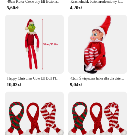
40cm Kolor Czerwony Elf Bożonarodzeniowy Lalka Ozdoba świąteczna 2024 Prezenty noworoczne Dekoracje choinkowe na stół bożonarodzeniowy
Krasnoludek bożonarodzeniowy kształt drewniany szablon odciski stóp ozdoba na choinkę skrzat Elf ślad bożonarodzeniowe okienne wystrój podłogi
5,60zł
4,20zł
Happy Christmas Cute Elf Doll Plush Leg Pendant Christmas Tree Ornament Gift New Year Gifts Xmas Party Decor
42cm Świąteczna lalka elfa dla dzieci Mini zabawki Elf Lalki na Boże Narodzenie Poseable Little Elf Shelf Sitters z zwisającymi nogami
10,02zł
9,04zł