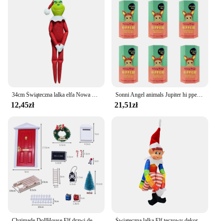
34cm Świąteczna lalka elfa Nowa półka na książki Lalka wróżka Ręcznie robiona zabawna pluszowa zabawka potwór z długą nogą Prezenty świąteczne Dekoracje pokoju
Sonni Angel animals Jupiter hi ppers Angel Nake Body Cupido Kewpie Doll PVC Figurka Limite Zabawka Prezent dla dziecka Prezent świąteczny
12,45zł
21,51zł
Chzimade DollHouse Elf drzwi dekoracje świąteczne sznurek kapelusz wieniec Mini drzewo pudełka na prezenty bajki Toyhouse miniaturowe Model na scenę
Świąteczna lalka Elf tęczowy dekoracja w formie figurki regał akcesoria dekoracja biurka akcesoria domowe mała wróżka Статуэткикошек