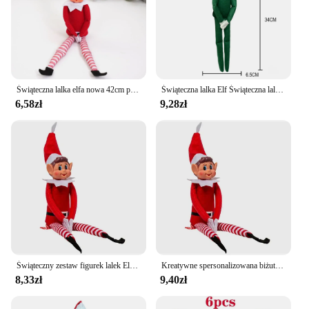
Świąteczna lalka elfa nowa 42cm półka na książki lalka wróżka świąteczne akcesoria dla lalek ozdoby na biurko dekoracje domu prezent dla dzieci
Świąteczna lalka Elf Świąteczna lalka Elf Zawieszka Ozdoba Ozdoba
6,58zł
9,28zł
Świąteczny zestaw figurek lalek Elfa Świąteczna kolekcjonerska zabawka dla dzieci i dorosłych Świetna jako wypełniacz do pończoch Dekoracja domu
Kreatywne spersonalizowana biżuteria i małe ozdoby świąteczna lalka Elf regał Elf biurko wejście do sypialni małe ozdoby
8,33zł
9,40zł