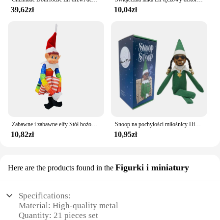
39,62zł
10,04zł
Zabawne i zabawne elfy Stół bożonarodzeniowy Ozdoby choinkowe Świąteczna lalka elfa do domu Navidad Dekoracje świąteczne na zewnątrz
Snoop na pochyłości miłośnicy Hip hopu bożonarodzeniowy Elf zachowający się źle pluszowy stół ozdoby z żywicy do ogrodu domowego
10,82zł
10,95zł
Figurki i miniatury
Here are the products found in the
Specifications:
Material: High-quality metal
Quantity: 21 pieces set