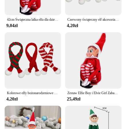
42cm Świąteczna lalka elfa dla dzieci Mini zabawki Elf Lalki na Boże Narodzenie Poseable Little Elf Shelf Sitters z zwisającymi nogami
Czerwony świąteczny elf akcesoria dla lalek 2024 prezenty świąteczny stół ozdoby choinkowe dla domu
9,04zł
4,20zł
Kolorowe elfy bożonarodzeniowe w szaliku Ozdoba świąteczna 2024 Prezenty noworoczne Stół bożonarodzeniowy Półka na książki Ozdoby choinkowe
Zestaw Elfie Boy i Elvie Girl Zabawna i zabawna figurka Elves Behavin' Badly z miękkim ciałem i winylową twarzą - zestaw 2 sztuk, czerwony
4,20zł
25,49zł