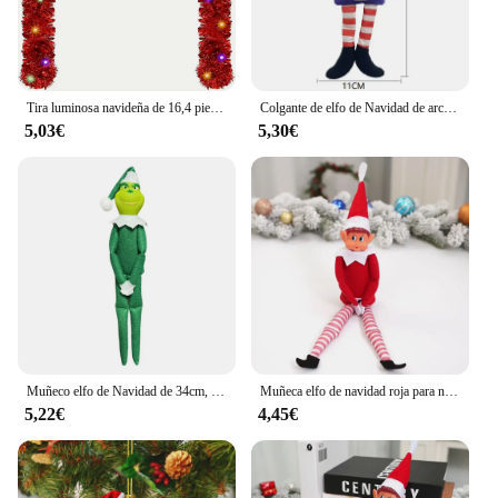
Tira luminosa navideña de 16,4 pies, guirnalda de oropel de Navidad, árbol de Navidad artesanal, decoración de fiesta en casa, pancarta LED, colgante para escalera y chimenea
Colgante de elfo de Navidad de arcoíris, productos de decoración navideña, colgante de elfo, colgante de elfo, nuevo
5,03€
5,30€
Muñeco elfo de Navidad de 34cm, nueva estantería, muñeco de hadas hecho a mano, divertido monstruo de peluche con pierna larga, regalos de Navidad, decoraciones para habitación
Muñeca elfo de navidad roja para niños y niñas, juego de muñecas de regalo de Año Nuevo, accesorios de muñeca, adornos de fiesta en casa de escritorio, 2025
5,22€
4,45€