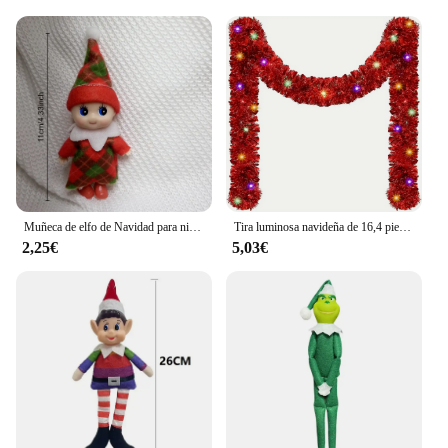
durability and timeless design of these elf figurines
ensure they remain a popular choice for years to
come.
Muñeca de elfo de Navidad para niños, juguete pequeño de 42cm, con patas colgantes
Tira luminosa navideña de 16,4 pies, guirnalda de oropel de Navidad, árbol de Navidad artesanal, decoración de fiesta en casa, pancarta LED, colgante para escalera y chimenea
2,25€
5,03€