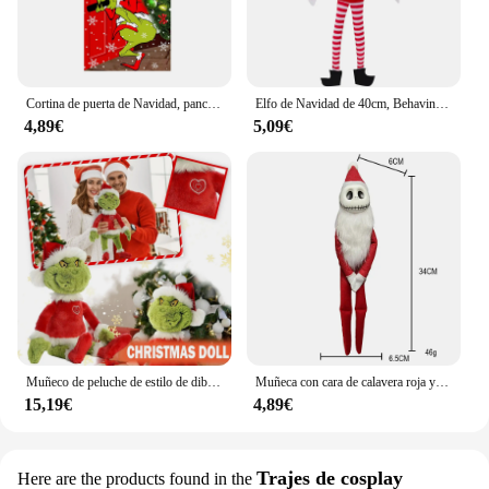
Cortina de puerta de Navidad, pancarta de foto al aire libre, decoración de fondo de Papá Noel y cachorro, tela colgante, adorno de Festival, regalos
Elfo de Navidad de 40cm, Behavin Badly, juguete de peluche, novedad, elfo de niño travieso largo y flexible en el estante, muñeco de elfos, adorno para el hogar
4,89€
5,09€
Muñeco de peluche de estilo de dibujos animados para niños, muñeco de trapo para decoración de Festival, regalo de Navidad, 2024
Muñeca con cara de calavera roja y verde, decoración de feliz Halloween, regalo de día, Feliz Navidad, decoración de fiesta en el hogar, muñeco fantasma de Feliz Año Nuevo, 2024
15,19€
4,89€
Trajes de cosplay
Here are the products found in the