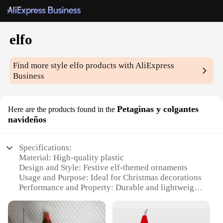
elfo
Find more style
elfo
products with AliExpress
Business
Petaginas y colgantes
Here are the products found in the
navideños
Specifications:
Material: High-quality plastic
Design and Style: Festive elf-themed ornaments
Usage and Purpose: Ideal for Christmas decorations
Performance and Property: Durable and lightweight
Quantity: Sets of 12-24 pieces
Applicable People: Suitable for wholesale vendors
and suppliers