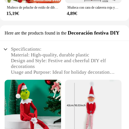
Muñeco de peluche de estilo de dibujos animados para niños, muñeco de trapo para decoración de Festival, regalo de Navidad, 2024
Muñeca con cara de calavera roja y verde, decoración de feliz Halloween, regalo de día, Feliz Navidad, decoración de fiesta en el hogar, muñeco fantasma de Feliz Año Nuevo, 2024
15,19€
4,89€
Decoración festiva DIY
Here are the products found in the
Specifications:
Material: High-quality, durable plastic
Design and Style: Festive and cheerful DIY elf
decorations
Usage and Purpose: Ideal for holiday decoration
and festive events
Performance and Property: Lightweight and easy to
assemble
Shape or Size or Weight or Quantity: Available in
sets to create a cohesive display
Parts and Accessories: Comes with all necessary
components for DIY assembly
Features: