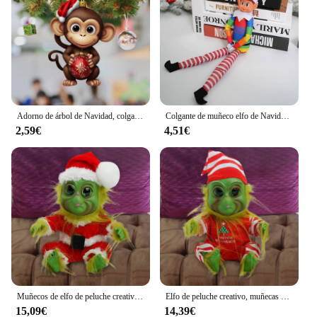
Adorno de árbol de Navidad, colgante de mono, decoraciones navideñas, adornos apilables para libros, mono de Navidad con acrílico navideño
Colgante de muñeco elfo de Navidad, muñeco de hadas, decoración navideña, accesorios para muñecas, adornos de escritorio, decoraciones para el hogar, novedad de 2024
2,59€
4,51€
Muñecos de elfo de peluche creativos, muñecos Geek de Navidad, regalos de Navidad, Geek verde
Elfo de peluche creativo, muñecas Geek de navidad, regalos de Navidad, decoración de Festival, hogar, verde, regalos de Adorno
15,09€
14,39€