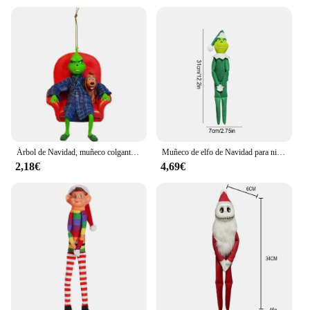
Árbol de Navidad, muñeco colgante de resina, decoración del hogar, Navidad, Año Nuevo, muñeco elfo verde con sombrero, monstruo de pelo rojo y verde, regalos de fiesta de Navidad
Muñeco de elfo de Navidad para niños, muñeco de hadas para estantería, feliz regalo de Halloween, adornos de escritorio, decoraciones para el hogar, juguete coleccionable festivo
2,18€
4,69€