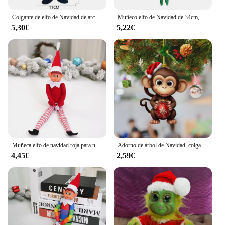
Colgante de elfo de Navidad de arcoíris, productos de decoración navideña, colgante de elfo, colgante de elfo, nuevo
Muñeco elfo de Navidad de 34cm, nueva estantería, muñeco de hadas hecho a mano, divertido monstruo de peluche con pierna larga, regalos de Navidad, decoraciones para habitación
5,30€
5,22€
Muñeca elfo de navidad roja para niños y niñas, juego de muñecas de regalo de Año Nuevo, accesorios de muñeca, adornos de fiesta en casa de escritorio, 2025
Adorno de árbol de Navidad, colgante de mono, decoraciones navideñas, adornos apilables para libros, mono de Navidad con acrílico navideño
4,45€
2,59€