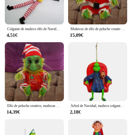
Colgante de muñeco elfo de Navidad, muñeco de hadas, decoración navideña, accesorios para muñecas, adornos de escritorio, decoraciones para el hogar, novedad de 2024
Muñecos de elfo de peluche creativos, muñecos Geek de Navidad, regalos de Navidad, Geek verde
4,51€
15,09€
Elfo de peluche creativo, muñecas Geek de navidad, regalos de Navidad, decoración de Festival, hogar, verde, regalos de Adorno
Árbol de Navidad, muñeco colgante de resina, decoración del hogar, Navidad, Año Nuevo, muñeco elfo verde con sombrero, monstruo de pelo rojo y verde, regalos de fiesta de Navidad
14,39€
2,18€