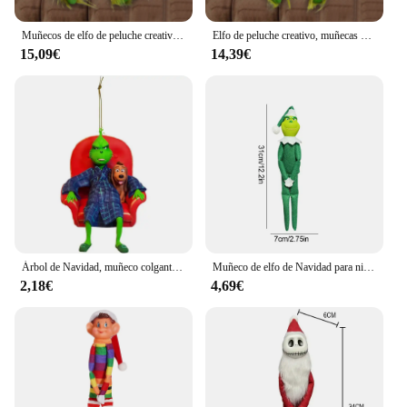
Muñecos de elfo de peluche creativos, muñecos Geek de Navidad, regalos de Navidad, Geek verde
Elfo de peluche creativo, muñecas Geek de navidad, regalos de Navidad, decoración de Festival, hogar, verde, regalos de Adorno
15,09€
14,39€
Árbol de Navidad, muñeco colgante de resina, decoración del hogar, Navidad, Año Nuevo, muñeco elfo verde con sombrero, monstruo de pelo rojo y verde, regalos de fiesta de Navidad
Muñeco de elfo de Navidad para niños, muñeco de hadas para estantería, feliz regalo de Halloween, adornos de escritorio, decoraciones para el hogar, juguete coleccionable festivo
2,18€
4,69€