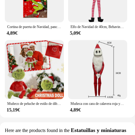
Cortina de puerta de Navidad, pancarta de foto al aire libre, decoración de fondo de Papá Noel y cachorro, tela colgante, adorno de Festival, regalos
Elfo de Navidad de 40cm, Behavin Badly, juguete de peluche, novedad, elfo de niño travieso largo y flexible en el estante, muñeco de elfos, adorno para el hogar
4,89€
5,09€
Muñeco de peluche de estilo de dibujos animados para niños, muñeco de trapo para decoración de Festival, regalo de Navidad, 2024
Muñeca con cara de calavera roja y verde, decoración de feliz Halloween, regalo de día, Feliz Navidad, decoración de fiesta en el hogar, muñeco fantasma de Feliz Año Nuevo, 2024
15,19€
4,89€
Estatuillas y miniaturas
Here are the products found in the