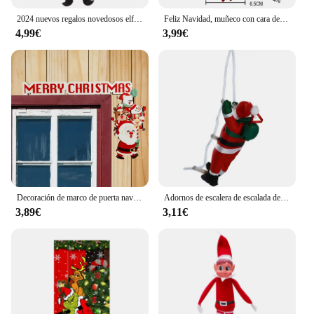
2024 nuevos regalos novedosos elfo de Navidad decoración del hogar muñeca Navida mesa de Navidad árbol de Navidad adornos de Navidad juguete de peluche
Feliz Navidad, muñeco con cara de calavera roja y verde, figura de película Jack, decoración del hogar para vacaciones, regalos para niños de Feliz Año Nuevo, muñeco de elfo fantasma
4,99€
3,99€
Decoración de marco de puerta navideña, adornos navideños de madera de Papá Noel, adorno de marco de puerta de Feliz Año Nuevo 2024, decoración navideña de madera
Adornos de escalera de escalada de Papá Noel, colgante de cuerda, árbol de Navidad, decoración de Feliz Navidad, 2024
3,89€
3,11€