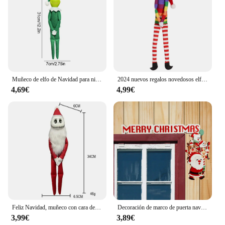
Muñeco de elfo de Navidad para niños, muñeco de hadas para estantería, feliz regalo de Halloween, adornos de escritorio, decoraciones para el hogar, juguete coleccionable festivo
2024 nuevos regalos novedosos elfo de Navidad decoración del hogar muñeca Navida mesa de Navidad árbol de Navidad adornos de Navidad juguete de peluche
4,69€
4,99€
Feliz Navidad, muñeco con cara de calavera roja y verde, figura de película Jack, decoración del hogar para vacaciones, regalos para niños de Feliz Año Nuevo, muñeco de elfo fantasma
Decoración de marco de puerta navideña, adornos navideños de madera de Papá Noel, adorno de marco de puerta de Feliz Año Nuevo 2024, decoración navideña de madera
3,99€
3,89€