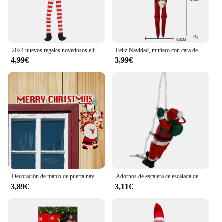
2024 nuevos regalos novedosos elfo de Navidad decoración del hogar muñeca Navida mesa de Navidad árbol de Navidad adornos de Navidad juguete de peluche
Feliz Navidad, muñeco con cara de calavera roja y verde, figura de película Jack, decoración del hogar para vacaciones, regalos para niños de Feliz Año Nuevo, muñeco de elfo fantasma
4,99€
3,99€
Decoración de marco de puerta navideña, adornos navideños de madera de Papá Noel, adorno de marco de puerta de Feliz Año Nuevo 2024, decoración navideña de madera
Adornos de escalera de escalada de Papá Noel, colgante de cuerda, árbol de Navidad, decoración de Feliz Navidad, 2024
3,89€
3,11€