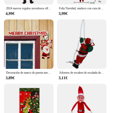
2024 nuevos regalos novedosos elfo de Navidad decoración del hogar muñeca Navida mesa de Navidad árbol de Navidad adornos de Navidad juguete de peluche
Feliz Navidad, muñeco con cara de calavera roja y verde, figura de película Jack, decoración del hogar para vacaciones, regalos para niños de Feliz Año Nuevo, muñeco de elfo fantasma
4,99€
3,99€
Decoración de marco de puerta navideña, adornos navideños de madera de Papá Noel, adorno de marco de puerta de Feliz Año Nuevo 2024, decoración navideña de madera
Adornos de escalera de escalada de Papá Noel, colgante de cuerda, árbol de Navidad, decoración de Feliz Navidad, 2024
3,89€
3,11€