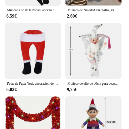
Muñeco elfo de Navidad, adorno de arcoíris, decoración de escritorio para el hogar, accesorios de diseño de escena, regalos de Navidad para niños coquinos
Muñeco de Navidad sin rostro, gnomo, decoraciones navideñas para el hogar, adorno de Navidad Natal, Año Nuevo 2023, 2024
6,59€
2,69€
Patas de Papá Noel, decoración de árbol de Navidad, decoración de puerta de felpa, pata de elfo de Papá Noel, decoración navideña para adornos colgantes para el hogar
Muñeco de elfo de 50cm para decoración navideña, juguete colgante de pie, adornos para el hogar, regalo de Año Nuevo para niños, 2023
6,02€
9,75€