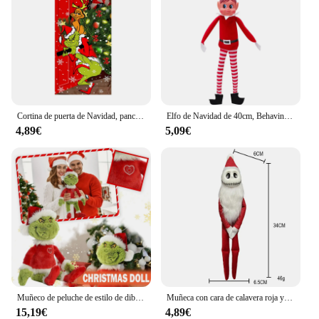
Cortina de puerta de Navidad, pancarta de foto al aire libre, decoración de fondo de Papá Noel y cachorro, tela colgante, adorno de Festival, regalos
Elfo de Navidad de 40cm, Behavin Badly, juguete de peluche, novedad, elfo de niño travieso largo y flexible en el estante, muñeco de elfos, adorno para el hogar
4,89€
5,09€
Muñeco de peluche de estilo de dibujos animados para niños, muñeco de trapo para decoración de Festival, regalo de Navidad, 2024
Muñeca con cara de calavera roja y verde, decoración de feliz Halloween, regalo de día, Feliz Navidad, decoración de fiesta en el hogar, muñeco fantasma de Feliz Año Nuevo, 2024
15,19€
4,89€