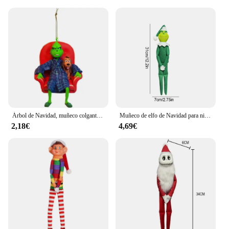
Árbol de Navidad, muñeco colgante de resina, decoración del hogar, Navidad, Año Nuevo, muñeco elfo verde con sombrero, monstruo de pelo rojo y verde, regalos de fiesta de Navidad
Muñeco de elfo de Navidad para niños, muñeco de hadas para estantería, feliz regalo de Halloween, adornos de escritorio, decoraciones para el hogar, juguete coleccionable festivo
2,18€
4,69€