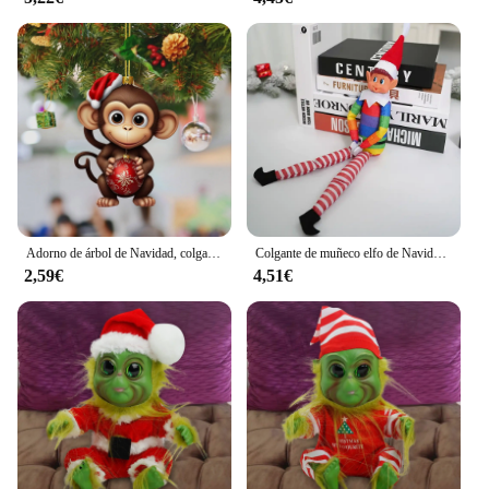
to the growing cosplay community. With the
inclusion of wigs and accessories, these sets are
complete and ready to wear, making them an
excellent choice for those looking to sell high-
quality cosplay costumes. Whether you're a cosplay
enthusiast or a vendor, these sets are designed to
meet your needs and exceed your expectations.
Adorno de árbol de Navidad, colgante de mono, decoraciones navideñas, adornos apilables para libros, mono de Navidad con acrílico navideño
Colgante de muñeco elfo de Navidad, muñeco de hadas, decoración navideña, accesorios para muñecas, adornos de escritorio, decoraciones para el hogar, novedad de 2024
2,59€
4,51€