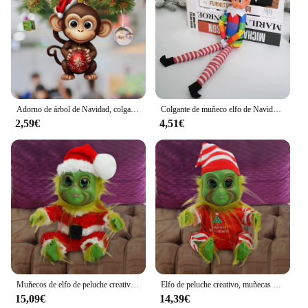
Adorno de árbol de Navidad, colgante de mono, decoraciones navideñas, adornos apilables para libros, mono de Navidad con acrílico navideño
Colgante de muñeco elfo de Navidad, muñeco de hadas, decoración navideña, accesorios para muñecas, adornos de escritorio, decoraciones para el hogar, novedad de 2024
2,59€
4,51€
Muñecos de elfo de peluche creativos, muñecos Geek de Navidad, regalos de Navidad, Geek verde
Elfo de peluche creativo, muñecas Geek de navidad, regalos de Navidad, decoración de Festival, hogar, verde, regalos de Adorno
15,09€
14,39€