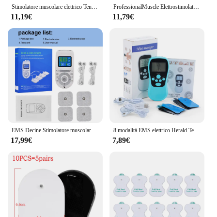
Stimolatore muscolare elettrico Tens EMS agopuntura massaggio del corpo macchina per terapia digitale elettrostimolatore massaggiatore per la cura della salute del corpo
ProfessionalMuscle Elettrostimolatore Fisioterapia Decine Macchina Corpo Elettronico Agopuntura Penna per Massaggio Energetico
11,19€
11,79€
EMS Decine Stimolatore muscolare Agopuntura a impulsi Massaggiatore dimagrante per tutto il corpo Terapia digitale Elettrostimolatore relax a bassa frequenza
8 modalità EMS elettrico Herald Tens macchina agopuntura massaggio del corpo terapia digitale massaggiatore stimolatore muscolare elettrostimolatore
17,99€
7,89€