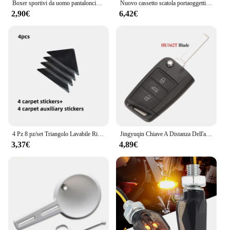
Boxer sportivi da uomo pantaloncini mutande intimo nero bianco grigio M L XL traspirante moda Fitness sport Fitness
Nuovo cassetto scatola portaoggetti per il trucco dormitorio finitura ripiano in plastica cosmetici cura della pelle toletta Desktop
2,90€
6,42€
4 Pz 8 pz/set Triangolo Lavabile Riutilizzabile Rug Gripper Tappetino In Gomma Antiscivolo Nastro Patch Antiscivolo per Piastrelle Pavimenti Tappeti Angoli Pad
Jingyuqin Chiave A Distanza Dell'automobile Caso Borsette Per Volkswagen VW Golf 7 Beetle Jetta Bora Passat Polo Tiguan 3 Pulsante Cromato HU66 HU162T
3,37€
4,89€