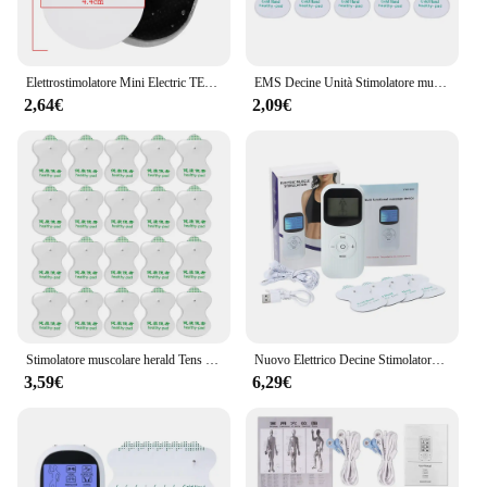
Elettrostimolatore Mini Electric TENS fisioterapia massaggiatore per il corpo macchina per il collo impulso del corpo stimolatore muscolare massaggiatore assistenza sanitaria
EMS Decine Unità Stimolatore muscolare elettrico Collo Schiena Piede Mano Gamba Corpo Rilassamento Massaggio Sollievo dal dolore Fisioterapia Elettrostimolatore
2,64€
2,09€
Stimolatore muscolare herald Tens Ems agopuntura massaggio corpo terapia digitale elettrostimolatore Home office
Nuovo Elettrico Decine Stimolatore Muscolare EMS GuaSha Spa Corpo Massaggiatore Terapia Digitale Dimagrante Strumento di Massaggio Elettrostimolatore
3,59€
6,29€