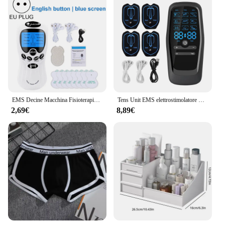
EMS Decine Macchina Fisioterapia Unità decine elettrica Rilassamento Pancia Corpo Massaggiatore Assistenza sanitaria Stimolatore muscolare Elettrostimolatore
Tens Unit EMS elettrostimolatore muscolare impulso a bassa frequenza massaggio rilassante per il corpo massaggiatore per alleviare il dolore fisioterapico meridiano
2,69€
8,89€