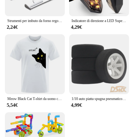
Strumenti per imbuto da forno regolabili a mano Crema pastella Dispenser di liquidi al cioccolato Stampo per pasticceria Biscotto Cupcake Strumenti per la cottura di pancake
Indicatore di direzione a LED Super luminoso 2 pezzi Moto Mini Universal Led Moto Lampe Ambra Lampeggiante Indicatori LED Luce
2,24€
4,29€
Meow Black Cat T-shirt da uomo con stampa divertente T-shirt traspirante Abbigliamento estivo Streetwear Top in cotone sciolto oversize a maniche corte
1/10 auto piatta spugna pneumatico RC pneumatico da corsa professionale HSP 94123 Sakura D4 Tiangong TT02 auto piatta 6 gradi mozzo
5,54€
4,99€