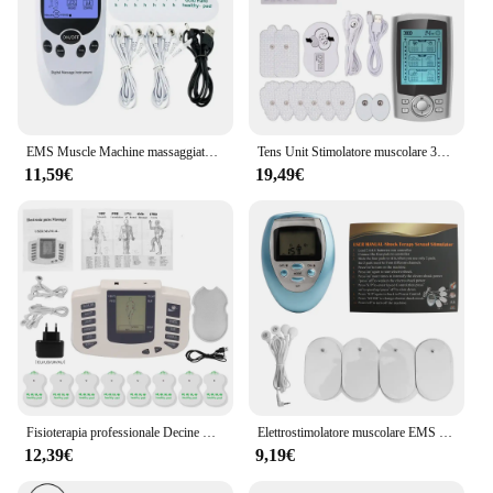
EMS Muscle Machine massaggiatore per il corpo trattamenti per il rilassamento Tennis agopuntura penna massaggio Tens Fisioterapia elettrostimolatore muscolare
Tens Unit Stimolatore muscolare 36 modalità EMS elettrico Agopuntura Massaggio corpo Terapia digitale Macchina dimagrante Elettrostimolatore
11,59€
19,49€
Fisioterapia professionale Decine Massaggiatore completo per tutto il corpo Elettrostimolatore muscolare EMS Microcorrenti Sollievo dal dolore rilassante a bassa frequenza
Elettrostimolatore muscolare EMS Fisioterapia professionale Decine Macchina Agopuntura elettronica Sollievo dal dolore Massaggiatore elettrico per il corpo
12,39€
9,19€