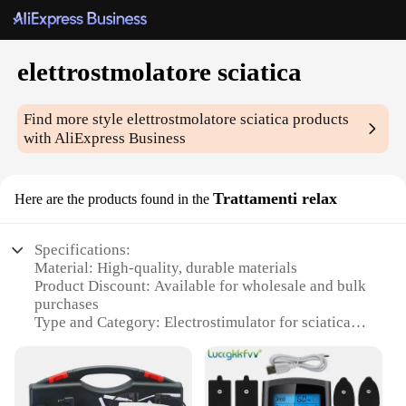
elettrostmolatore sciatica
Find more style
elettrostmolatore sciatica
products
with AliExpress Business
Trattamenti relax
Here are the products found in the
Specifications:
Material: High-quality, durable materials
Product Discount: Available for wholesale and bulk
purchases
Type and Category: Electrostimulator for sciatica
treatment
Design and Style: Ergonomic design for
comfortable use
Usage and Purpose: Targeted sciatica relief and