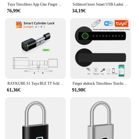
Tuya Türschloss App Glas Finger abdruck Bluetooth Smart Brille elektronische biometrische Türschloss 13,56 MHz RFID Fernbedienung entsperren
Schlüssel loses Smart USB-Laden Finger abdrucks chloss Smart Vorhänge schloss wasserdichtes Türschloss 0,3 Sek. Entsperren Sie tragbares Diebstahls icherungs schloss Zink
76,99€
34,19€
RAYKUBE S1 Tuya BLE TT Schloss Intelligentes elektronisches Türschloss mit DIY Zylinderkern Fingerabdruck APP Schlüssel IC-Karte entsperren für Home Hotel
Finger abdruck Türschloss Touchscreen Tastatur Riegels chloss mit reversiblem Griff Tuya App Fernbedienung biometrische Smart Lock
61,36€
91,98€