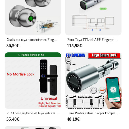
Xsdts mit tuya biometrischen Finger abdruck Smart Türschloss elektronisches Schloss schlüssel lose Sicherheits tür Eingang Haus Haus Wohnung
Euro Tuya TTLock APP Fingerprint RFID Karte DIY Zylinder Schloss Biometrische Elektronische Smart Türschloss Digitale Keyless Ersetzen
30,50€
115,98€
2023 neue raykube k8 tuya wifi smart türschloss tt lock finger abdruck schloss digitales elektrisches schloss mit längeren größeren griff platten
Euro Profils chloss Körper kompatibel elektronischer Zylinder Tuya entsperren Installation schlüssel los Tuya Finger abdruck Smart Passworts perre
55,40€
48,19€