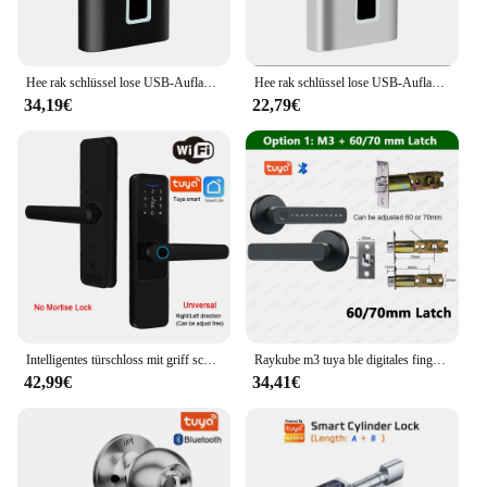
Hee rak schlüssel lose USB-Aufladung Finger abdruck Schloss Smart Vorhänge schloss wasserdichtes Türschloss 0,2 Sek. Entsperren Sie tragbare Anti-Diebstahl-Vorhänge schloss Zink
Hee rak schlüssel lose USB-Aufladung Finger abdruck Schloss Smart Vorhänge schloss wasserdichtes Türschloss 0,2 Sek. Entsperren Sie tragbare Anti-Diebstahl-Vorhänge schloss Zink
34,19€
22,79€
Intelligentes türschloss mit griff schlüssel loses eingangstür schloss für vordertür wifi schloss smart life free app fernbedienung tür 35-120mm
Raykube m3 tuya ble digitales finger abdruck türschloss elektronisches schloss mit 60/70mm verriegelung tasten smart life/tuya app fern entsperren
42,99€
34,41€