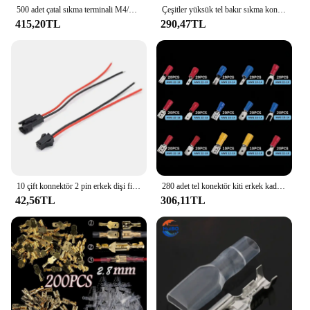
500 adet çatal sıkma terminali M4/M5/M6 maça fişleri ön yalıtımlı yüksük pabuçları ekleme elektrik kablo tel uç konnektörleri
Çeşitler yüksük tel bakır sıkma konektörü, tel terminali kiti, İzoleli kablo Pin uç terminali elektrik Crimper terminatör
415,20TL
290,47TL
10 çift konnektör 2 pin erkek dişi fiş Terminal tel LED Downlight tavan lambası LED şerit
280 adet tel konektör kiti erkek kadın yalıtımlı terminalleri soğuk sıkma terminalleri çeşitli sıkma terminalleri Spade kablo uzatması konektör kiti
42,56TL
306,11TL