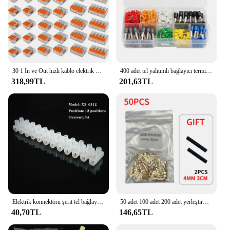
30 1 In ve Out hızlı kablo elektrik kelepçe kiti konnektör terminali 30 adet turuncu Combinat
400 adet tel yalıtımlı bağlayıcı terminali kıvrım terminatör soğuk preslenmiş yalıtımlı Termina E0508 7508 1008 1510 2512 4012
318,99TL
201,63TL
Elektrik konnektörü şerit tel bağlayıcı bariyer Electirc şerit blok terminali plastik vida Terminal bloğu konektörü
50 adet 100 adet 200 adet yerleştirme terminali U tipi Terminal Tab 0.3 1.5mm2 Terminal bloğu konnektörü için çift konnektör terminali
40,70TL
146,65TL