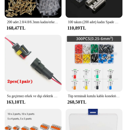
200 adet 2.8/4.8/6.3mm kadın/erkek Spade terminalleri tel konnektörler şeffaf yalıtım kollu ile sıkma terminalleri kıvrım
100 takım (200 adet) kadın Spade konnektör terminaller için yalıtım kollu ile 6.3 sıkma terminali 6.3mm
168,47TL
110,89TL
Su geçirmez erkek ve dişi elektrik konektörü fişler 2-pin modu araba motosiklet pedalı araç aracı için tel ile
Tüp terminali kutulu kablo konektörü tel yüksük terminali kiti-tel uçları için paralel kablolama fonksiyonu
163,10TL
268,50TL