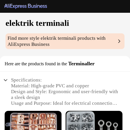
elektrik terminali
Find more style
elektrik terminali
products with
AliExpress Business
Terminaller
Here are the products found in the
Specifications:
Material: High-grade PVC and copper
Design and Style: Ergonomic and user-friendly with
a sleek design
Usage and Purpose: Ideal for electrical connections
and wiring projects
Typical Adaptive Scenario: Suitable for both
residential and commercial settings
Shape or Size or Weight or Quantity: Available in a