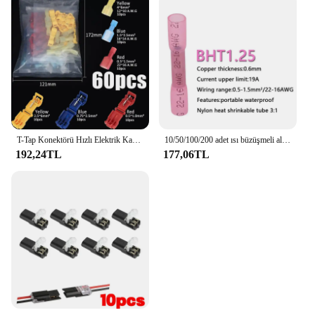
T-Tap Konektörü Hızlı Elektrik Kablosu Dönüştürücü Snap Splice Kilit Tel Terminali Su Geçirmez Sıkma Terminalleri Blok Butt Plug Parçaları
10/50/100/200 adet ısı büzüşmeli alın tel konnektörleri AWG 24-10 0.3-6.0mm2 su geçirmez yalıtımlı otomobil teli kablo sıkma terminali
192,24TL
177,06TL