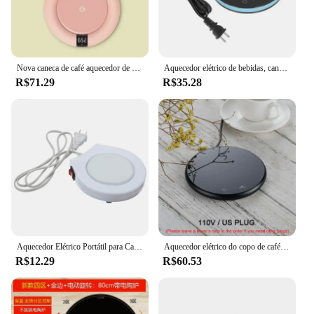
Nova caneca de café aquecedor de aquecimento elétrico coaster para o escritório em casa 3 temperaturas ajustável xícara de chá mais quente presente de aniversário natal
Aquecedor elétrico de bebidas, caneca de café, leite, chá, água, aquecedor, temperatura ajustável, aquecedor
R$71.29
R$35.28
Aquecedor Elétrico Portátil para Café Leite e Chá, Copo de Isolamento, Almofada Aquecedor, Office Cup Heater, US Plug
Aquecedor elétrico do copo de café com temporizador, bebida aquecimento caneca placa para chá de cacau água leite, 2 configurações de temperatura, Home Office
R$12.29
R$60.53