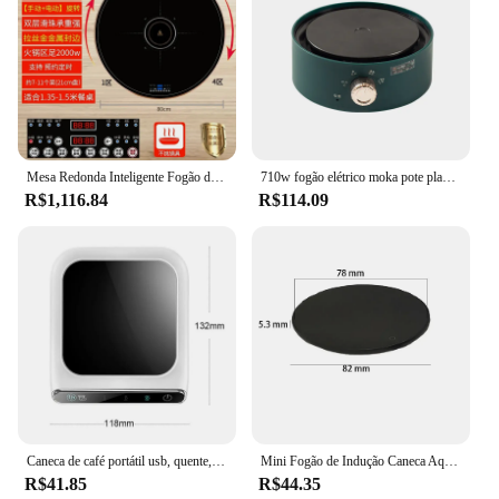
Mesa Redonda Inteligente Fogão de Indução Placa de Isolamento de Alimentos Placa Quente com Panela, Pratos de Aquecimento Elétrico Placa de Aquecimento 220V
710w fogão elétrico moka pote placa de aquecimento portátil bancada placa quente para café chá aquecedor água chá fabricante 220v
R$1,116.84
R$114.09
Caneca de café portátil usb, quente, copo, para escritório, uso em casa, escritório, elétrico, inteligente, para bebidas, com 3 ajustes de temperatura, novo
Mini Fogão de Indução Caneca Aquecedor, Aquecedor de Copo, Almofada de Aquecimento, Placa Elétrica Quente, 220V, 5 Engrenagem, 100 °C
R$41.85
R$44.35