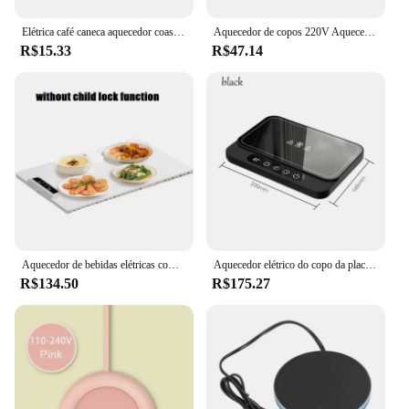
Elétrica café caneca aquecedor coaster, temperatura constante, leite prato quente, leve café copo aquecedor, ajustável para casa e escritório
Aquecedor de copos 220V Aquecedor de canecas 5 engrenagens 100 ° C fabricantes de chá quente aquecimento coaster almofada elétrica placa quente mini fogão indução caneca mais quente
R$15.33
R$47.14
Aquecedor de bebidas elétricas com superfície antiderrapante, design dobrável, aquecedor de pratos para refeições quentes e bebidas, 220V
Aquecedor elétrico do copo da placa quente, aquecedor da caneca, aquecimento do Coaster, lancheira, leite, café, casa, escritório, 220V, 9 temperatura da engrenagem, 50W
R$134.50
R$175.27