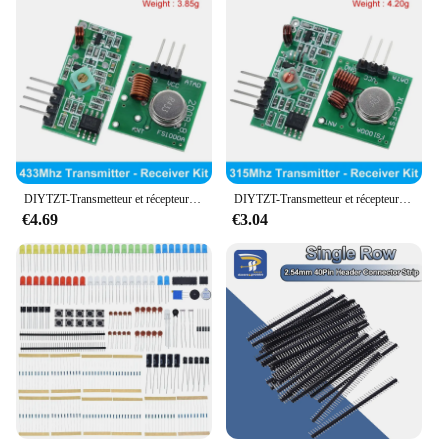
DIYTZT-Transmetteur et récepteur RF 433Mhz, électronique intelligente, kit de liaison technique pour ardu37/ ARM/MCU WL, bricolage 315 Z/433 Z successifs sans fil
DIYTZT-Transmetteur et récepteur RF 433Mhz, électronique intelligente, kit de liaison technique pour ardu37/ ARM/MCU WL, bricolage 315 Z/433 Z successifs sans fil
€4.69
€3.04