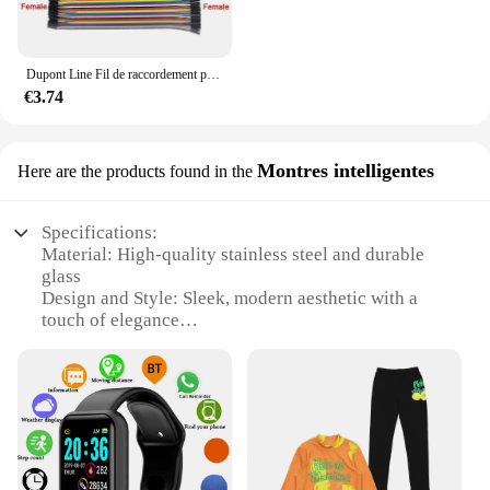
Dupont Line Fil de raccordement pour Ardu37, Kit électronique de bricolage, Directions mâle vers mâle, femelle vers femelle, mâle vers femelle, 20cm, 10cm
€3.74
Montres intelligentes
Here are the products found in the
Specifications:
Material: High-quality stainless steel and durable
glass
Design and Style: Sleek, modern aesthetic with a
touch of elegance
Usage and Purpose: Perfect for tracking fitness,
time management, and communication
Performance and Property: Advanced sensors for
accurate tracking and notifications
Parts and Accessories: Comes with a user-friendly
app for easy setup and customization
Applicable People: Ideal for tech-savvy individuals