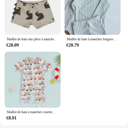
Maillot de bain une pièce à manches longues pour enfants, short de plage pour garçons, maillot de bain fendu, 24 KS, été
Maillot de bain à manches longues et col rond pour bébé garçon, protection solaire, Leurs lan, haut + maillot de bain, vêtements à séchage rapide, A8Bahn, nouvelle collection été
€28.09
€20.79
Maillot de bain à manches courtes pour garçons, maillot de bain d'été à imprimé de voiture avec fermeture éclair
€8.91