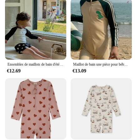
Ensembles de maillots de bain d'été pour enfants, haut à séchage rapide à manches longues pour bébés garçons, maillot de bain rayé mignon, surf trempé, tout-petit
Maillot de bain une pièce pour bébé garçon, rayé, manches longues, séchage rapide, mignon, dessin animé, dinosaure, fermeture éclair, surf, trempé, bain
€12.69
€13.09