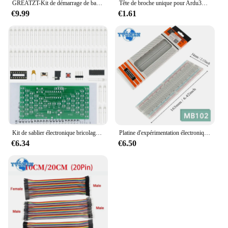
GREATZT-Kit de démarrage de base pour Ardu37UNO MEIncome 2560, nouveaux composants électroniques, Raspberry Pi avec buzzer LED, résistance de puzzles
Tête de broche unique pour Ardu37, 10 pièces, 1x40P, 2.54, connecteur 40 broches installable, bande PCB, kit de bricolage électronique
€9.99
€1.61
Kit de sablier électronique bricolage, kits de production électrique drôles, fierté avec lampes LED, carte PCB double couche, 84x40mm, 5V
Platine d'expérimentation électronique sans soudure pour Ardu37, carte PCB, développement de test, bricolage, MB102, 830, 1 pièce
€6.34
€6.50