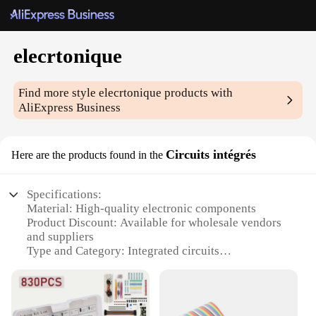
elecrtonique
Find more style
elecrtonique
products with
AliExpress Business
Circuits intégrés
Here are the products found in the
Specifications:
Material: High-quality electronic components
Product Discount: Available for wholesale vendors
and suppliers
Type and Category: Integrated circuits
Design and Style: Advanced and modern
Usage and Purpose: Wide range of electronic
applications
Performance and Property: High reliability and