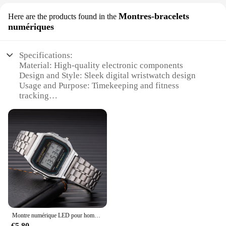
Montres-bracelets
Here are the products found in the
numériques
Specifications:
Material: High-quality electronic components
Design and Style: Sleek digital wristwatch design
Usage and Purpose: Timekeeping and fitness
tracking
Typical Adaptive Scenario: Daily wear, sports
activities
Shape or Size or Weight or Quantity: Lightweight
and comfortable fit
Performance and Property: Accurate time display,
durable build
Features:
|Vendors|
**Advanced Timekeeping and Fitness Tracking**
Montre numérique LED pour hommes et femmes, alarme multifonction, horloge électronique, étanche, chronomètre simple, nouveau
The elecrtonique Montres-bracelets numériques are
€5.80