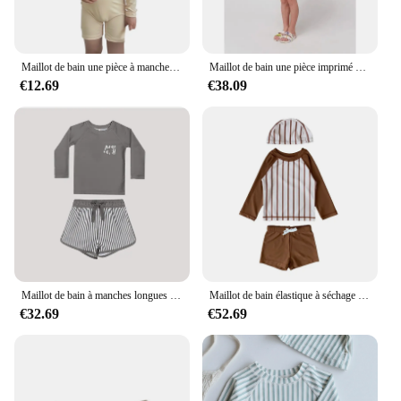
Maillot de bain une pièce à manches longues pour enfants, séchage rapide, kangourou de dessin animé mignon, maillots de bain de surf trempés, vêtements de bain pour tout-petits, été
Maillot de bain une pièce imprimé pour enfants, maillots de bain pour enfants, maillots de bain pour filles, maillots de bain pour garçons, short de bain, marque trempée, été BC, 2024
€12.69
€38.09
Maillot de bain à manches longues pour enfants, protection solaire, fendu, short de plage, été, nouveau, 2023
Maillot de bain élastique à séchage rapide pour garçons, haut à manches longues et col rond à rayures brunes, maillot de bain + bonnet, protection solaire pour enfants, A80832
€32.69
€52.69