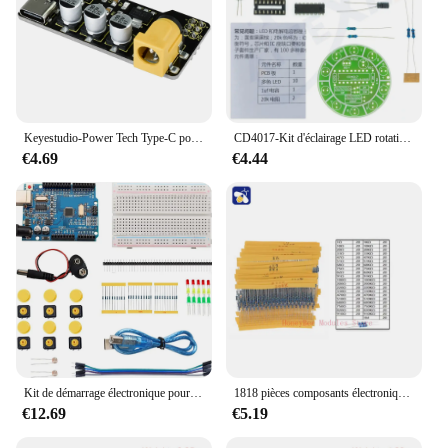
Keyestudio-Power Tech Type-C pour platine de prototypage, kit de bricolage, accessoires électroniques
CD4017-Kit d'éclairage LED rotatif à commande vocale colorée, fabrication électronique, pièces de rechange pour laboratoire étudiant, bricolage
€4.69
€4.44
Kit de démarrage électronique pour UNO R3 Ardu37, circuit imprimé électronique, programmable, éducation au codage d'ingénierie, bricolage, 12 en 1
1818 pièces composants électroniques led pcb condensateur résistance T0-220 potentiomètres Thom063 triode 3296W électronique projets kit
€12.69
€5.19