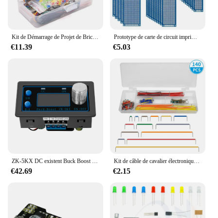
Kit de Démarrage de Projet de Bricolage pour Ardu37UNO R3, Ensemble de Coordinateur Électronique avec Boîte, Planche à Pain à 830 Points
Prototype de carte de circuit imprimé bleu double face, kit électronique de bricolage, livraison gratuite, 2x8cm, 3x7cm, 4x6cm, 5x7cm, 7x9cm, 5 pièces, 10 pièces
€11.39
€5.03
ZK-5KX DC existent Buck Boost Convertisseur 5A Max DCstretching DC Buck Boost Sochi 0.6-36V 80W Écran LCD pour Équipement Électronique
Kit de câble de cavalier électronique sans soudure, carte de circuit imprimé, fil diabétique, forme en U, prototype PCB, platine de prototypage, bricolage, 140 pièces, 350 pièces, 560 pièces, 840 pièces
€42.69
€2.15