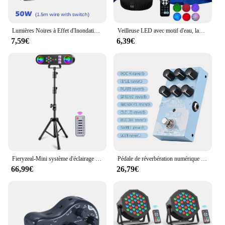
Lumières Noires à Effet d'Inondation Ultraviolette pour Halloween, Noël, brev, DJ, ix, Bar, 50W, 100W
Veilleuse LED avec motif d'eau, lampe à effet de projection, décoration de chambre d'enfant, lampe de projection, décoration de fête d'anniversaire
7,59€
6,39€
Fieryzeal-Mini système d'éclairage de scène mobile 5 en 1, effet de lumière, télécommande, DJ, spectacles, barres de fête, KTV, salle de Rh
Pédale de réverbération numérique JEEffprotected M-VAVE, marijuana numérique ing, effecteur de réverbération avec sélection de réverbération à 9 modes
66,99€
26,79€