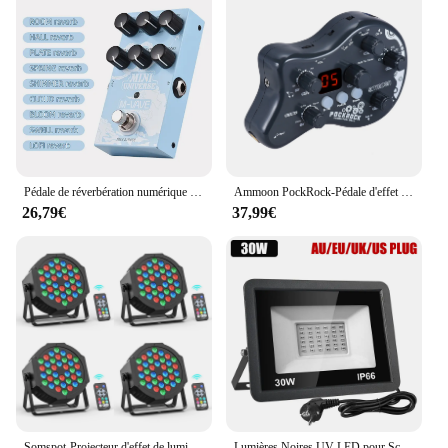
Pédale de réverbération numérique JEEffprotected M-VAVE, marijuana numérique ing, effecteur de réverbération avec sélection de réverbération à 9 modes
Ammoon PockRock-Pédale d'effet multi-effets JEProcessor, 15 types oxydation, 40 pics de batterie avec adaptateur secteur pour guitares
26,79€
37,99€
Somspot-Projecteur d'effet de lumière de scène RVB, télécommande et contrôle DMX, 36 gibles, église, fête de mariage, club, musique en direct, 4 pièces, 8 pièces
Lumières Noires UV LED pour Scène, Lumière Noire Ultraviolette, Effet d'Inondation, Noël, Halloween, Noël, brev, ixChang, 30W, 50W, 100W