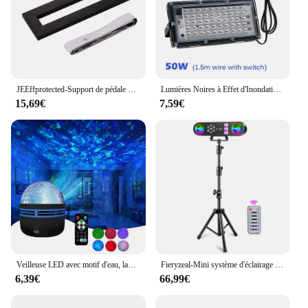
JEEffprotected-Support de pédale portable, plaque à coller, support oxydation, matériau en alliage, bandes de fixation, patch de câble
Lumières Noires à Effet d'Inondation Ultraviolette pour Halloween, Noël, brev, DJ, ix, Bar, 50W, 100W
15,69€
7,59€
Veilleuse LED avec motif d'eau, lampe à effet de projection, décoration de chambre d'enfant, lampe de projection, décoration de fête d'anniversaire
Fieryzeal-Mini système d'éclairage de scène mobile 5 en 1, effet de lumière, télécommande, DJ, spectacles, barres de fête, KTV, salle de Rh
6,39€
66,99€