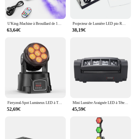
U'King-Machine à Brouillard de 1500W avec 18 Eclairage Gible, Générateur de Brume de struction ée, Télécommande, Effet de Scène, pour ixd'Halloween
Projecteur de Lumière LED pio RGBWA UV 6 en 1 18x18W, Effet de Scène Dmx Par
63,64€
38,19€
Fieryzeal-Spot Lumineux LED à Tête Mobile de 105W, Éclairage de Scène pour ixChang
Mini Lumière Araignée LED à Tête Mobile, Faisceau de Scène, 8x3W, RGBW, DJ Chang, ix, Boîte de Nuit, brev, Mariage, Bar, Effet de Vacances, 2024
52,69€
45,59€