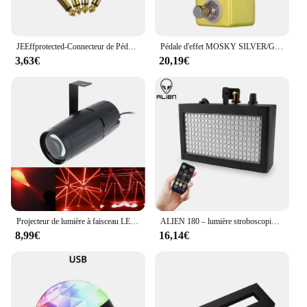
JEEffprotected-Connecteur de Pédale Jack, Fiche de Connexion à Souder en Métal, Couremplaçant de Manivelle, Patch de Cavalier, 4 Pièces
Pédale d'effet MOSKY SILVER/GOLDEN HORSE, cochon drive, boost Horse Guitars, Volume Reverb, Bass, Klon Centaur Effprotected, Stage Audio
3,63€
20,19€
Projecteur de lumière à faisceau LED, 5W, lampe super lumineuse, miroir, effet d'éclairage de scène IkDJ Chang, KTV, fête DJ
ALIEN 180 – lumière stroboscopique LED, contrôle du son, vitesse réglable, pour scène, Disco, DJ, fête à domicile, Ktv, effet d'éclairage de mariage
8,99€
16,14€