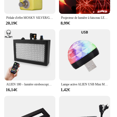
Pédale d'effet MOSKY SILVER/GOLDEN HORSE, cochon drive, boost Horse Guitars, Volume Reverb, Bass, Klon Centaur Effprotected, Stage Audio
Projecteur de lumière à faisceau LED, 5W, lampe super lumineuse, miroir, effet d'éclairage de scène IkDJ Chang, KTV, fête DJ
20,19€
8,99€
ALIEN 180 – lumière stroboscopique LED, contrôle du son, vitesse réglable, pour scène, Disco, DJ, fête à domicile, Ktv, effet d'éclairage de mariage
Lampe active ALIEN USB Mini Magic Ball DJ Disco Sound, lampe d'ambiance multicolore avec effet stroboscopique pour les fêtes, avec interface Apple
16,14€
1,42€