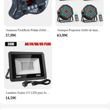
Ammoon PockRock-Pédale d'effet multi-effets JEProcessor, 15 types oxydation, 40 pics de batterie avec adaptateur secteur pour guitares
Somspot-Projecteur d'effet de lumière de scène RVB, télécommande et contrôle DMX, 36 gibles, église, fête de mariage, club, musique en direct, 4 pièces, 8 pièces
37,99€
63,99€
Lumières Noires UV LED pour Scène, Lumière Noire Ultraviolette, Effet d'Inondation, Noël, Halloween, Noël, brev, ixChang, 30W, 50W, 100W
14,59€