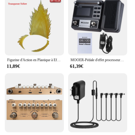
Figurine d'Action en Plastique à Effet de Flamme Bleue, Effet de Rafale, Gaz Spécial, Affichage HG/RG/Sd/SHF, Scène d'Animation
MOOER-Pédale d'effet processeur multi-effets GE100 JEPédale d'effet avec réglage d'enregistrement en boucle Tap Tempo balance balance et estimations d'accords sur la fonction
11,89€
61,39€