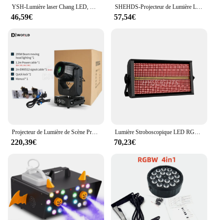
YSH-Lumière laser Chang LED, DMX, 9 yeux, RVB, effet d'éclairage de scène pour DJ Club, décoration de bar, lumières de fête, lampe de budgétaire, Halloween
SHEHDS-Projecteur de Lumière LED en Alliage d'Aluminium, Grand/pio, 18x18W, RGBWA + UV/18x12W, RGBW, pour DJ, Bar, ixet Scène
46,59€
57,54€
Projecteur de Lumière de Scène Professionnel à Tête Mobile, Double Prisme, 12R, 295W, Gobo DMX, ixDJ
Lumière Stroboscopique LED RGBW 4 en 1 de 200W, 48 Cloisons, Blanche, 8000K DMX, Super Lumineuse, Dj, Barre de Lavage, Effets d'Éclairage de Scène
220,39€
70,23€