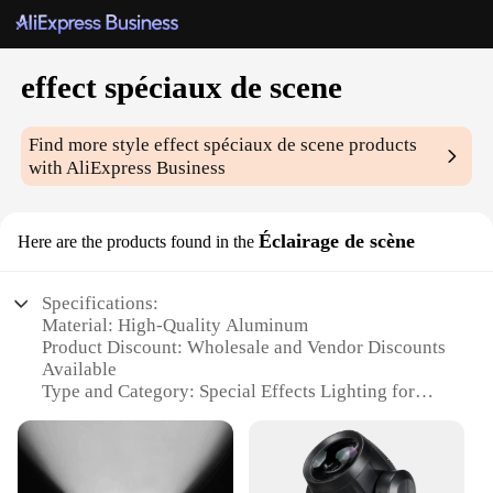
effect spéciaux de scene
Find more style
effect spéciaux de scene
products
with AliExpress Business
Éclairage de scène
Here are the products found in the
Specifications:
Material: High-Quality Aluminum
Product Discount: Wholesale and Vendor Discounts
Available
Type and Category: Special Effects Lighting for
Stage Scenes
Design and Style: Sleek, Modern Design with
Versatile Mounting Options
Usage and Purpose: Enhances Stage Ambiance and