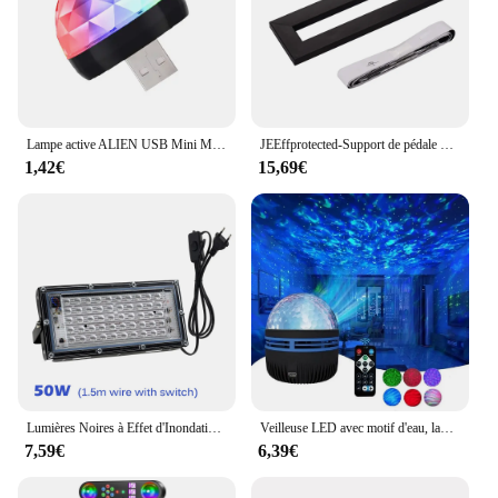
Lampe active ALIEN USB Mini Magic Ball DJ Disco Sound, lampe d'ambiance multicolore avec effet stroboscopique pour les fêtes, avec interface Apple
JEEffprotected-Support de pédale portable, plaque à coller, support oxydation, matériau en alliage, bandes de fixation, patch de câble
1,42€
15,69€
Lumières Noires à Effet d'Inondation Ultraviolette pour Halloween, Noël, brev, DJ, ix, Bar, 50W, 100W
Veilleuse LED avec motif d'eau, lampe à effet de projection, décoration de chambre d'enfant, lampe de projection, décoration de fête d'anniversaire
7,59€
6,39€