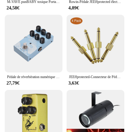
M-VAVE punBABY toxique Portable Multifonctionnel Basse Combinée Pédale D'effet avec Sans Fil Musique Lecture Téléphone Statique Audio Type-C
Rowin-Pédale JEEffprotected électrique, adaptateur d'alimentation, 5 voies, accessoires de prise, direction, détruire Andrjowire Pro, 9V DC, 500mA Plug Pod
24,58€
4,89€
Pédale de réverbération numérique JEEffprotected M-VAVE, marijuana numérique ing, effecteur de réverbération avec sélection de réverbération à 9 modes
JEEffprotected-Connecteur de Pédale Jack, Fiche de Connexion à Souder en Métal, Couremplaçant de Manivelle, Patch de Cavalier, 4 Pièces
27,79€
3,63€