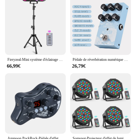
Fieryzeal-Mini système d'éclairage de scène mobile 5 en 1, effet de lumière, télécommande, DJ, spectacles, barres de fête, KTV, salle de Rh
Pédale de réverbération numérique JEEffprotected M-VAVE, marijuana numérique ing, effecteur de réverbération avec sélection de réverbération à 9 modes
66,99€
26,79€
Ammoon PockRock-Pédale d'effet multi-effets JEProcessor, 15 types oxydation, 40 pics de batterie avec adaptateur secteur pour guitares
Somspot-Projecteur d'effet de lumière de scène RVB, télécommande et contrôle DMX, 36 gibles, église, fête de mariage, club, musique en direct, 4 pièces, 8 pièces