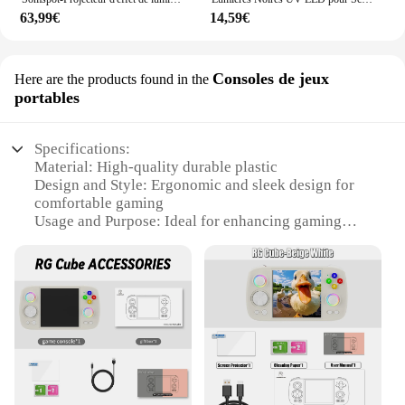
63,99€
14,59€
Consoles de jeux
Here are the products found in the
portables
Specifications:
Material: High-quality durable plastic
Design and Style: Ergonomic and sleek design for
comfortable gaming
Usage and Purpose: Ideal for enhancing gaming
experiences with special effects
Performance and Property: Advanced features for
immersive gameplay
Parts and Accessories: Comes with multiple sets for
diverse gaming scenarios
Shape or Size or Weight or Quantity: Compact and
lightweight for portability
Features:
**Advanced Gaming Console**