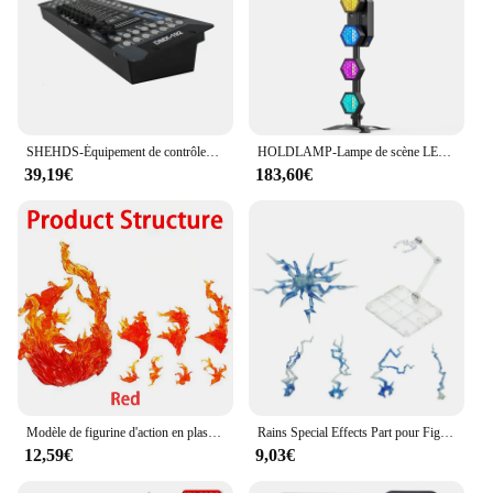
SHEHDS-Équipement de contrôleur de console pour la lumière principale mobile, contrôle de projecteurs de lumière Par, 192 DMX 512
HOLDLAMP-Lampe de scène LED COB, lumière linéaire vintage, 240W, 50W, DJ, fête, mariages, boîte de nuit, salle de danse, 6 pièces
39,19€
183,60€
Modèle de figurine d'action en plastique avec effet de feu, effet d'âme, effet spécial, flamme bleue, affichage HG, RG, SD, rabot, animation, scène imbibée
Rains Special Effects Part pour Figurine EFFECT IMPACT 1/6, Effet Photoélectrique, Noir, Transparent, Jaune, Violet, Noir, Bleu
12,59€
9,03€